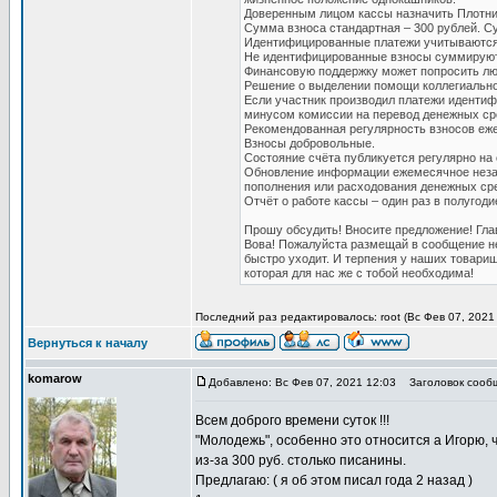
Доверенным лицом кассы назначить Плотни
Сумма взноса стандартная – 300 рублей. 
Идентифицированные платежи учитываются 
Не идентифицированные взносы суммируютс
Финансовую поддержку может попросить люб
Решение о выделении помощи коллегиально
Если участник производил платежи идентиф
минусом комиссии на перевод денежных ср
Рекомендованная регулярность взносов еж
Взносы добровольные.
Состояние счёта публикуется регулярно на 
Обновление информации ежемесячное незав
пополнения или расходования денежных ср
Отчёт о работе кассы – один раз в полугоди
Прошу обсудить! Вносите предложение! Гл
Вова! Пожалуйста размещай в сообщение н
быстро уходит. И терпения у наших товарище
которая для нас же с тобой необходима!
Последний раз редактировалось: root (Вс Фев 07, 2021 
Вернуться к началу
komarow
Добавлено: Вс Фев 07, 2021 12:03
Заголовок сообще
Всем доброго времени суток !!!
"Молодежь", особенно это относится а Игорю, ч
из-за 300 руб. столько писанины.
Предлагаю: ( я об этом писал года 2 назад )