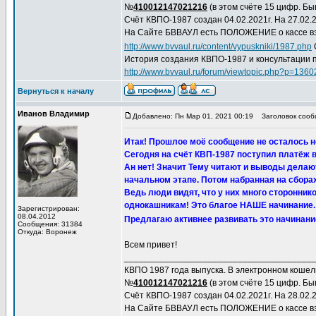
№
410012147021216
(в этом счёте 15 цифр. Быв
Счёт КВПО-1987 создан 04.02.2021г. На 27.02.2
На Сайте БВВАУЛ есть ПОЛОЖЕНИЕ о кассе вз
http://www.bvvaul.ru/content/vypuskniki/1987.php
История создания КВПО-1987 и консультации 
http://www.bvvaul.ru/forum/viewtopic.php?p=13
Вернуться к началу
Иванов Владимир
Добавлено: Пн Мар 01, 2021 00:19
Заголовок сообщ
Итак! Прошлое моё сообщение не осталось
Сегодня на счёт КВП-1987 поступил платёж в 
Ан нет! Значит Тему читают и выводы делаю
начальном этапе. Потом набранная на сбора
Ведь люди видят, что у них много сторонни
однокашникам! Это благое НАШЕ начинание.
Зарегистрирован:
08.04.2012
Предлагаю активнее развивать это начинани
Сообщения: 31384
Откуда: Воронеж
Всем привет!
______________________________________
КВПО 1987 года выпуска. В электронном коше
№
410012147021216
(в этом счёте 15 цифр. Быв
Счёт КВПО-1987 создан 04.02.2021г. На 28.02.2
На Сайте БВВАУЛ есть ПОЛОЖЕНИЕ о кассе вз