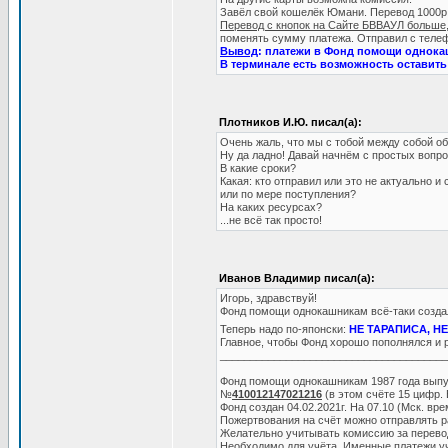
Завёл свой кошелёк Юмани. Перевод 1000р. 
Перевод с кнопок на Сайте БВВАУЛ больше,
поменять сумму платежа. Отправил с телеф
Вывод
: платежи в Фонд помощи однока
В терминале есть возможность оставить 
Плотников И.Ю. писал(а):
Очень жаль, что мы с тобой между собой 
Ну да ладно! Давай начнём с простых вопро
В какие сроки?
Какая: кто отправил или это не актуально и 
или по мере поступления?
На каких ресурсах?
...не всё так просто!
Иванов Владимир писал(а):
Игорь, здравствуй!
Фонд помощи однокашникам всё-таки созда
Теперь надо по-японски:
НЕ ТАРАПИСА, Н
Главное, чтобы Фонд хорошо пополнялся и р
______________________________________
Фонд помощи однокашникам 1987 года выпу
№
410012147021216
(в этом счёте 15 цифр. 
Фонд создан 04.02.2021г. На 07.10 (Мск. врем
Пожертвования на счёт можно отправлять 
Желательно учитывать комиссию за перевод
Необходимо для учёта. Именные платежи у