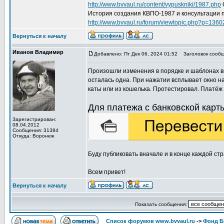
http://www.bvvaul.ru/content/vypuskniki/1987.php
История создания КВПО-1987 и консультации 
http://www.bvvaul.ru/forum/viewtopic.php?p=13
Вернуться к началу
Иванов Владимир
Добавлено: Пт Дек 06, 2024 01:52
Заголовок сообще
Произошли изменения в порядке и шаблонах вн
осталась одна. При нажатии всплывает окно н
каты или из кошелька. Протестировал. Платёж 
Для платежа с банковской кар
Зарегистрирован:
08.04.2012
Сообщения: 31384
Откуда: Воронеж
Буду публиковать вначале и в конце каждой ст
Всем привет!
Вернуться к началу
Показать сообщения:
Список форумов www.bvvaul.ru
->
Фонд 