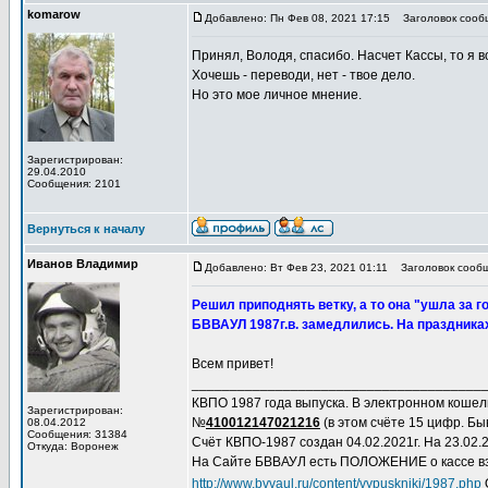
komarow
Добавлено: Пн Фев 08, 2021 17:15
Заголовок сообщ
Принял, Володя, спасибо. Насчет Кассы, то я 
Хочешь - переводи, нет - твое дело.
Но это мое личное мнение.
Зарегистрирован:
29.04.2010
Сообщения: 2101
Вернуться к началу
Иванов Владимир
Добавлено: Вт Фев 23, 2021 01:11
Заголовок сообще
Решил приподнять ветку, а то она "ушла за
БВВАУЛ 1987г.в. замедлились. На праздниках
Всем привет!
______________________________________
КВПО 1987 года выпуска. В электронном коше
Зарегистрирован:
№
410012147021216
(в этом счёте 15 цифр. Быв
08.04.2012
Сообщения: 31384
Счёт КВПО-1987 создан 04.02.2021г. На 23.02.20
Откуда: Воронеж
На Сайте БВВАУЛ есть ПОЛОЖЕНИЕ о кассе вз
http://www.bvvaul.ru/content/vypuskniki/1987.php