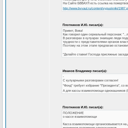
На Сайте БВВАУЛ есть ссылка на пожертвов
http://www.bvvaul.ru/content/vypuskniki/1987.
Плотников И.Ю. писал(а):
Привет, Вова!
Как говорил один сериальный персонаж: "...
В разговорах в кулуарах знающие люди подс
трудности с представителями органов власти
Поэтому на этом этапе предлагаю останов
"Делайте ставки! Господа присяжные заседа
Иванов Владимир писал(а):
-
С кулуарными разговорами согласен!
"Фонд" требует избрание "Президента", с
А для кассы взаимопомощи однокашников (
Плотников И.Ю. писал(а):
ПОЛОЖЕНИЕ
о кассе взаимопомощи
Касса взаимопомощи организовывается на 
жизненное положение однокашников.