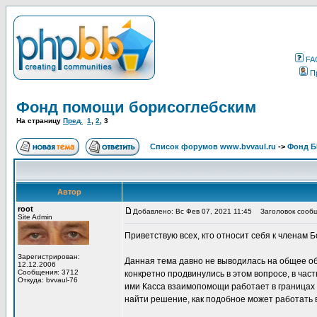
FA
П
Фонд помощи борисоглебским
На страницу
Пред.
1
,
2
,
3
Список форумов www.bvvaul.ru
->
Фонд 
Автор
root
Добавлено: Вс Фев 07, 2021 11:45
Заголовок сообще
Site Admin
Приветствую всех, кто относит себя к членам 
Зарегистрирован:
Данная тема давно не выводилась на общее обс
12.12.2006
Сообщения: 3712
конкретно продвинулись в этом вопросе, в ча
Откуда: bvvaul-76
ими Касса взаимопомощи работает в границах с
найти решение, как подобное может работать 