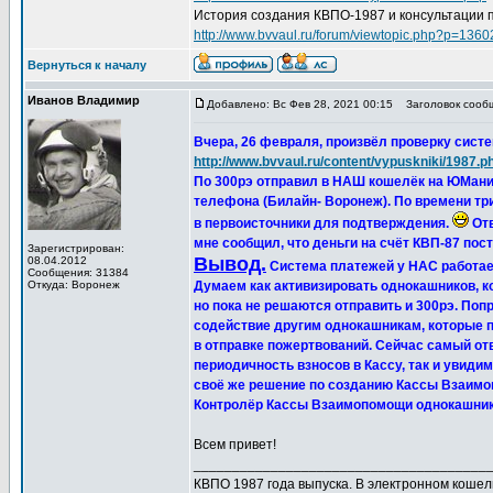
История создания КВПО-1987 и консультации 
http://www.bvvaul.ru/forum/viewtopic.php?p=13
Вернуться к началу
Иванов Владимир
Добавлено: Вс Фев 28, 2021 00:15
Заголовок сообще
Вчера, 26 февраля, произвёл проверку сист
http://www.bvvaul.ru/content/vypuskniki/1987.p
По 300рэ отправил в НАШ кошелёк на ЮМани и
телефона (Билайн- Воронеж). По времени три
в первоисточники для подтверждения.
Отв
мне сообщил, что деньги на счёт КВП-87 пос
Зарегистрирован:
Вывод.
08.04.2012
Система платежей у НАС работает
Сообщения: 31384
Откуда: Воронеж
Думаем как активизировать однокашников, 
но пока не решаются отправить и 300рэ. Поп
содействие другим однокашникам, которые п
в отправке пожертвований. Сейчас самый от
периодичность взносов в Кассу, так и увид
своё же решение по созданию Кассы Взаимо
Контролёр Кассы Взаимопомощи однокашника
Всем привет!
______________________________________
КВПО 1987 года выпуска. В электронном коше