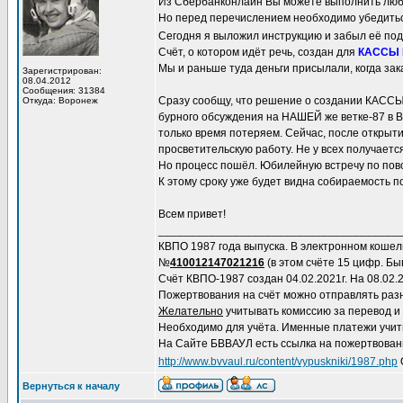
Из Сбербанконлайн Вы можете выполнить любой
Но перед перечислением необходимо убедиться
Сегодня я выложил инструкцию и забыл её по
Счёт, о котором идёт речь, создан для
КАССЫ
Мы и раньше туда деньги присылали, когда зак
Зарегистрирован:
08.04.2012
Сообщения: 31384
Сразу сообщу, что решение о создании КА
Откуда: Воронеж
бурного обсуждения на НАШЕЙ же ветке-87 в Вац
только время потеряем. Сейчас, после открыти
просветительскую работу. Не у всех получаетс
Но процесс пошёл. Юбилейную встречу по пово
К этому сроку уже будет видна собираемость 
Всем привет!
______________________________________
КВПО 1987 года выпуска. В электронном коше
№
410012147021216
(в этом счёте 15 цифр. Быв
Счёт КВПО-1987 создан 04.02.2021г. На 08.02.2
Пожертвования на счёт можно отправлять раз
Желательно
учитывать комиссию за перевод и
Необходимо для учёта. Именные платежи учит
На Сайте БВВАУЛ есть ссылка на пожертвование
http://www.bvvaul.ru/content/vypuskniki/1987.php
Вернуться к началу