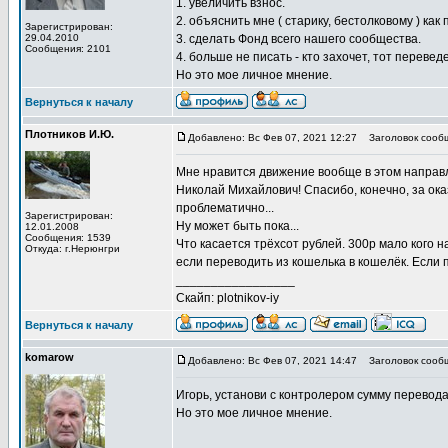
1. увеличить взнос.
2. объяснить мне ( старику, бестолковому ) как
Зарегистрирован:
29.04.2010
3. сделать Фонд всего нашего сообщества.
Сообщения: 2101
4. больше не писать - кто захочет, тот перевед
Но это мое личное мнение.
Вернуться к началу
Плотников И.Ю.
Добавлено: Вс Фев 07, 2021 12:27
Заголовок сообщ
Мне нравится движение вообще в этом направ
Николай Михайлович! Спасибо, конечно, за о
проблематично...
Зарегистрирован:
Ну может быть пока...
12.01.2008
Сообщения: 1539
Что касается трёхсот рублей. 300р мало кого 
Откуда: г.Нерюнгри
если переводить из кошелька в кошелёк. Если
_________________
Скайп: plotnikov-iy
Вернуться к началу
komarow
Добавлено: Вс Фев 07, 2021 14:47
Заголовок сообщ
Игорь, установи с контролером сумму перевода 
Но это мое личное мнение.