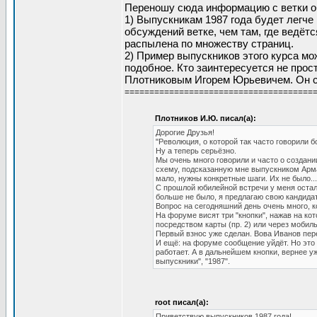
Переношу сюда информацию с ветки об
1) Выпускникам 1987 года будет легче
обсуждений ветке, чем там, где ведётс
распылена по множеству страниц.
2) Пример выпускников этого курса мо
подобное. Кто заинтересуется не прос
Плотниковым Игорем Юрьевичем. Он с
======================================
Плотников И.Ю. писал(а):
Дорогие Друзья!
"Революция, о которой так часто говорили б
Ну а теперь серьёзно.
Мы очень много говорили и часто о создан
схему, подсказанную мне выпускником Арма
мало, нужны конкретные шаги. Их не было...
С прошлой юбилейной встречи у меня остал
больше не было, я предлагаю свою кандида
Вопрос на сегодняшний день очень много, к
На форуме висят три "кнопки", нажав на кот
посредством карты (пр. 2) или через мобил
Первый взнос уже сделан. Вова Иванов пер
И ещё: на форуме сообщение уйдёт. Но это 
работает. А в дальнейшем кнопки, вернее у
выпускники", "1987".
root писал(а):
Приветствую выпускников 1987 года!