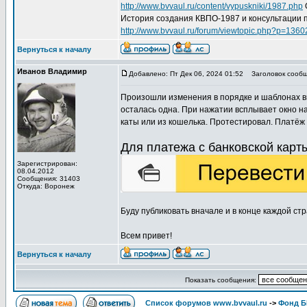
http://www.bvvaul.ru/content/vypuskniki/1987.php
История создания КВПО-1987 и консультации 
http://www.bvvaul.ru/forum/viewtopic.php?p=13
Вернуться к началу
Иванов Владимир
Добавлено: Пт Дек 06, 2024 01:52
Заголовок сообще
Произошли изменения в порядке и шаблонах вн
осталась одна. При нажатии всплывает окно н
каты или из кошелька. Протестировал. Платёж 
Для платежа с банковской кар
Зарегистрирован:
08.04.2012
Сообщения: 31403
Откуда: Воронеж
Буду публиковать вначале и в конце каждой ст
Всем привет!
Вернуться к началу
Показать сообщения:
Список форумов www.bvvaul.ru
->
Фонд 