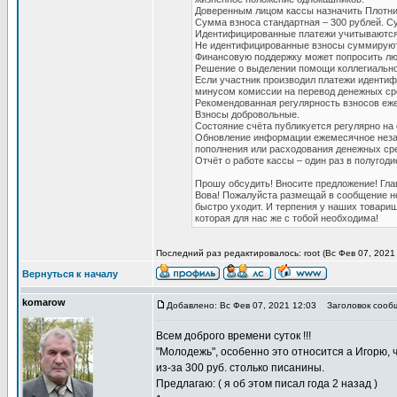
Доверенным лицом кассы назначить Плотни
Сумма взноса стандартная – 300 рублей. 
Идентифицированные платежи учитываются 
Не идентифицированные взносы суммируютс
Финансовую поддержку может попросить люб
Решение о выделении помощи коллегиально
Если участник производил платежи идентиф
минусом комиссии на перевод денежных ср
Рекомендованная регулярность взносов еж
Взносы добровольные.
Состояние счёта публикуется регулярно на 
Обновление информации ежемесячное незав
пополнения или расходования денежных ср
Отчёт о работе кассы – один раз в полугоди
Прошу обсудить! Вносите предложение! Гл
Вова! Пожалуйста размещай в сообщение н
быстро уходит. И терпения у наших товарище
которая для нас же с тобой необходима!
Последний раз редактировалось: root (Вс Фев 07, 2021 
Вернуться к началу
komarow
Добавлено: Вс Фев 07, 2021 12:03
Заголовок сообще
Всем доброго времени суток !!!
"Молодежь", особенно это относится а Игорю, ч
из-за 300 руб. столько писанины.
Предлагаю: ( я об этом писал года 2 назад )