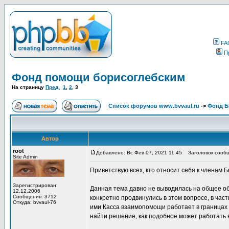
FA
П
Фонд помощи борисоглебским
На страницу
Пред.
1
,
2
,
3
Список форумов www.bvvaul.ru
->
Фонд 
Автор
root
Добавлено: Вс Фев 07, 2021 11:45
Заголовок сообще
Site Admin
Приветствую всех, кто относит себя к членам 
Зарегистрирован:
Данная тема давно не выводилась на общее обс
12.12.2006
Сообщения: 3712
конкретно продвинулись в этом вопросе, в ча
Откуда: bvvaul-76
ими Касса взаимопомощи работает в границах с
найти решение, как подобное может работать 