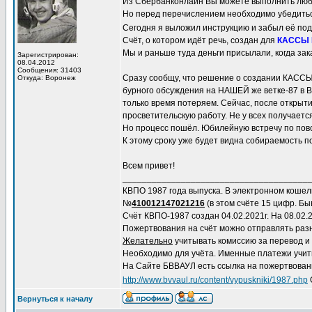
Из Сбербанконлайн Вы можете выполнить любой
Но перед перечислением необходимо убедиться
Сегодня я выложил инструкцию и забыл её по
Счёт, о котором идёт речь, создан для
КАССЫ
Мы и раньше туда деньги присылали, когда зак
Зарегистрирован:
08.04.2012
Сообщения: 31403
Сразу сообщу, что решение о создании КА
Откуда: Воронеж
бурного обсуждения на НАШЕЙ же ветке-87 в Вац
только время потеряем. Сейчас, после открыти
просветительскую работу. Не у всех получаетс
Но процесс пошёл. Юбилейную встречу по пово
К этому сроку уже будет видна собираемость 
Всем привет!
______________________________________
КВПО 1987 года выпуска. В электронном коше
№
410012147021216
(в этом счёте 15 цифр. Быв
Счёт КВПО-1987 создан 04.02.2021г. На 08.02.2
Пожертвования на счёт можно отправлять раз
Желательно
учитывать комиссию за перевод и
Необходимо для учёта. Именные платежи учит
На Сайте БВВАУЛ есть ссылка на пожертвование
http://www.bvvaul.ru/content/vypuskniki/1987.php
Вернуться к началу