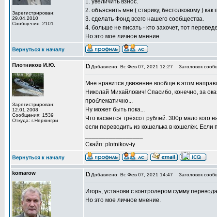
1. увеличить взнос.
2. объяснить мне ( старику, бестолковому ) как
Зарегистрирован:
29.04.2010
3. сделать Фонд всего нашего сообщества.
Сообщения: 2101
4. больше не писать - кто захочет, тот перевед
Но это мое личное мнение.
Вернуться к началу
Плотников И.Ю.
Добавлено: Вс Фев 07, 2021 12:27
Заголовок сообщ
Мне нравится движение вообще в этом направ
Николай Михайлович! Спасибо, конечно, за о
проблематично...
Зарегистрирован:
Ну может быть пока...
12.01.2008
Сообщения: 1539
Что касается трёхсот рублей. 300р мало кого 
Откуда: г.Нерюнгри
если переводить из кошелька в кошелёк. Если
_________________
Скайп: plotnikov-iy
Вернуться к началу
komarow
Добавлено: Вс Фев 07, 2021 14:47
Заголовок сообщ
Игорь, установи с контролером сумму перевода 
Но это мое личное мнение.