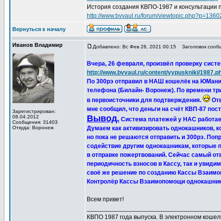
История создания КВПО-1987 и консультации 
http://www.bvvaul.ru/forum/viewtopic.php?p=13
Вернуться к началу
Иванов Владимир
Добавлено: Вс Фев 28, 2021 00:15
Заголовок сообще
Вчера, 26 февраля, произвёл проверку сист
http://www.bvvaul.ru/content/vypuskniki/1987.p
По 300рэ отправил в НАШ кошелёк на ЮМани и
телефона (Билайн- Воронеж). По времени три
в первоисточники для подтверждения.
Отв
мне сообщил, что деньги на счёт КВП-87 пос
Зарегистрирован:
Вывод.
08.04.2012
Система платежей у НАС работает
Сообщения: 31403
Откуда: Воронеж
Думаем как активизировать однокашников, 
но пока не решаются отправить и 300рэ. Поп
содействие другим однокашникам, которые п
в отправке пожертвований. Сейчас самый от
периодичность взносов в Кассу, так и увид
своё же решение по созданию Кассы Взаимо
Контролёр Кассы Взаимопомощи однокашника
Всем привет!
______________________________________
КВПО 1987 года выпуска. В электронном коше