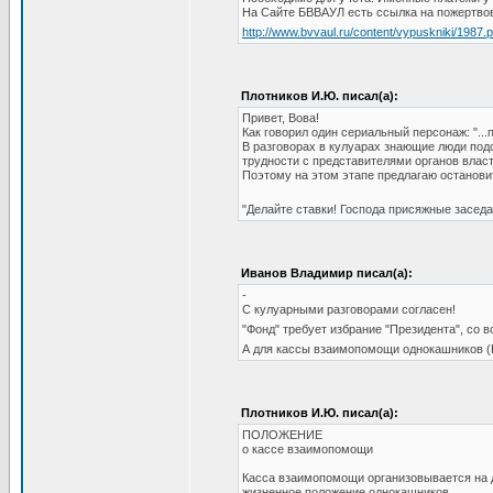
На Сайте БВВАУЛ есть ссылка на пожертвов
http://www.bvvaul.ru/content/vypuskniki/1987.
Плотников И.Ю. писал(а):
Привет, Вова!
Как говорил один сериальный персонаж: "...
В разговорах в кулуарах знающие люди подс
трудности с представителями органов власти
Поэтому на этом этапе предлагаю останов
"Делайте ставки! Господа присяжные заседа
Иванов Владимир писал(а):
-
С кулуарными разговорами согласен!
"Фонд" требует избрание "Президента", с
А для кассы взаимопомощи однокашников (
Плотников И.Ю. писал(а):
ПОЛОЖЕНИЕ
о кассе взаимопомощи
Касса взаимопомощи организовывается на 
жизненное положение однокашников.