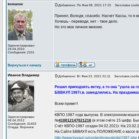
komarow
Добавлено: Пн Фев 08, 2021 17:15
Заголовок сообщ
Принял, Володя, спасибо. Насчет Кассы, то я 
Хочешь - переводи, нет - твое дело.
Но это мое личное мнение.
Зарегистрирован:
29.04.2010
Сообщения: 2101
Вернуться к началу
Иванов Владимир
Добавлено: Вт Фев 23, 2021 01:11
Заголовок сообще
Решил приподнять ветку, а то она "ушла за
БВВАУЛ 1987г.в. замедлились. На праздниках
Всем привет!
______________________________________
КВПО 1987 года выпуска. В электронном коше
Зарегистрирован:
№
410012147021216
(в этом счёте 15 цифр. Быв
08.04.2012
Сообщения: 31403
Счёт КВПО-1987 создан 04.02.2021г. На 23.02.20
Откуда: Воронеж
На Сайте БВВАУЛ есть ПОЛОЖЕНИЕ о кассе вз
http://www.bvvaul.ru/content/vypuskniki/1987.php