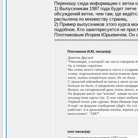
Переношу сюда информацию с ветки об
1) Выпускникам 1987 года будет легче
обсуждений ветке, чем там, где ведётс
распылена по множеству страниц.
2) Пример выпускников этого курса мо
подобное. Кто заинтересуется не прос
Плотниковым Игорем Юрьевичем. Он с
======================================
Плотников И.Ю. писал(а):
Дорогие Друзья!
"Революция, о которой так часто говорили б
Ну а теперь серьёзно.
Мы очень много говорили и часто о создан
схему, подсказанную мне выпускником Арма
мало, нужны конкретные шаги. Их не было...
С прошлой юбилейной встречи у меня остал
больше не было, я предлагаю свою кандида
Вопрос на сегодняшний день очень много, к
На форуме висят три "кнопки", нажав на кот
посредством карты (пр. 2) или через мобил
Первый взнос уже сделан. Вова Иванов пер
И ещё: на форуме сообщение уйдёт. Но это 
работает. А в дальнейшем кнопки, вернее у
выпускники", "1987".
root писал(а):
Приветствую выпускников 1987 года!