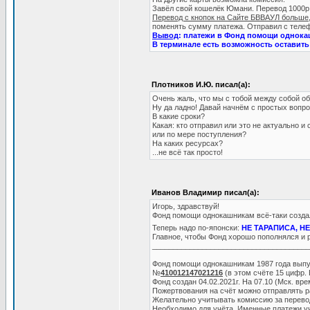
Завёл свой кошелёк Юмани. Перевод 1000р. 
Перевод с кнопок на Сайте БВВАУЛ больше,
поменять сумму платежа. Отправил с телеф
Вывод
: платежи в Фонд помощи однока
В терминале есть возможность оставить 
Плотников И.Ю. писал(а):
Очень жаль, что мы с тобой между собой 
Ну да ладно! Давай начнём с простых вопро
В какие сроки?
Какая: кто отправил или это не актуально и 
или по мере поступления?
На каких ресурсах?
...не всё так просто!
Иванов Владимир писал(а):
Игорь, здравствуй!
Фонд помощи однокашникам всё-таки созда
Теперь надо по-японски:
НЕ ТАРАПИСА, Н
Главное, чтобы Фонд хорошо пополнялся и р
______________________________________
Фонд помощи однокашникам 1987 года выпу
№
410012147021216
(в этом счёте 15 цифр. 
Фонд создан 04.02.2021г. На 07.10 (Мск. врем
Пожертвования на счёт можно отправлять 
Желательно учитывать комиссию за перевод
Необходимо для учёта. Именные платежи у