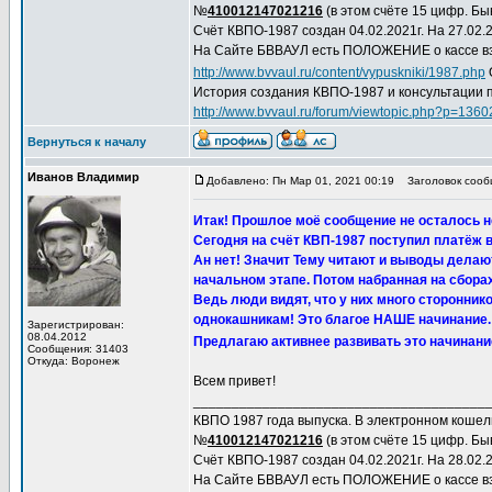
№
410012147021216
(в этом счёте 15 цифр. Быв
Счёт КВПО-1987 создан 04.02.2021г. На 27.02.2
На Сайте БВВАУЛ есть ПОЛОЖЕНИЕ о кассе вз
http://www.bvvaul.ru/content/vypuskniki/1987.php
История создания КВПО-1987 и консультации 
http://www.bvvaul.ru/forum/viewtopic.php?p=13
Вернуться к началу
Иванов Владимир
Добавлено: Пн Мар 01, 2021 00:19
Заголовок сообщ
Итак! Прошлое моё сообщение не осталось
Сегодня на счёт КВП-1987 поступил платёж в 
Ан нет! Значит Тему читают и выводы делаю
начальном этапе. Потом набранная на сбора
Ведь люди видят, что у них много сторонни
однокашникам! Это благое НАШЕ начинание.
Зарегистрирован:
08.04.2012
Предлагаю активнее развивать это начинани
Сообщения: 31403
Откуда: Воронеж
Всем привет!
______________________________________
КВПО 1987 года выпуска. В электронном коше
№
410012147021216
(в этом счёте 15 цифр. Быв
Счёт КВПО-1987 создан 04.02.2021г. На 28.02.2
На Сайте БВВАУЛ есть ПОЛОЖЕНИЕ о кассе вз