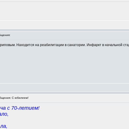
бщения:
ариповым. Находится на реабилитации в санатории. Инфаркт в начальной ста
бщения: С юбилеем!
ча с 70-летием!
ало,
ла,