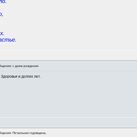
ло.
о,
х.
астье.
щения: с днем рождения
Здоровья и долгих лет.
щения: Печальная годовщина.