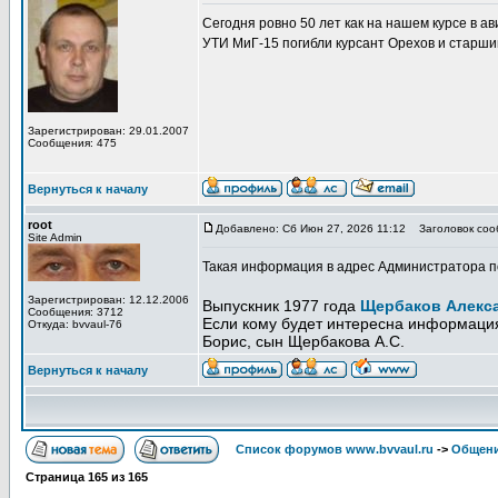
Сегодня ровно 50 лет как на нашем курсе в а
УТИ МиГ-15 погибли курсант Орехов и старши
Зарегистрирован: 29.01.2007
Сообщения: 475
Вернуться к началу
root
Добавлено: Сб Июн 27, 2026 11:12
Заголовок соо
Site Admin
Такая информация в адрес Администратора по
Зарегистрирован: 12.12.2006
Выпускник 1977 года
Щербаков Алекс
Сообщения: 3712
Если кому будет интересна информация
Откуда: bvvaul-76
Борис, сын Щербакова А.С.
Вернуться к началу
Список форумов www.bvvaul.ru
->
Общени
Страница
165
из
165