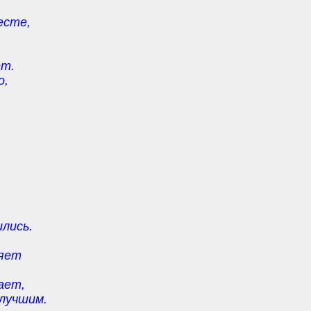
есте,
ет.
о,
.
.
ились.
няет
ает,
лучшим.