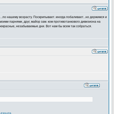
...по нашему возрасту. Поскрипывает. иногда побаливает...но держимся и
 моими парнями, друг, майор зам. ком противотанкового дивизиона на
 прекрасные, незабываемые дни. Вот нам бы всем так собраться.
D%E8%E9