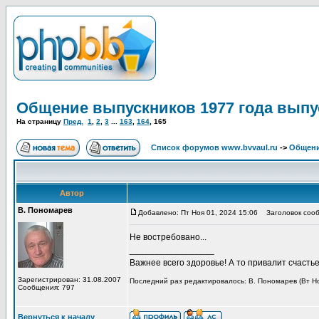
Общение выпускников 1977 года выпу
На страницу
Пред.
1
,
2
,
3
...
163
,
164
,
165
Список форумов www.bvvaul.ru
->
Общени
Автор
В. Пономарев
Добавлено: Пт Ноя 01, 2024 15:06
Заголовок сооб
Не востребовано...
_________________
Важнее всего здоровье! А то привалит счастье,
Зарегистрирован: 31.08.2007
Последний раз редактировалось: В. Пономарев (Вт Ноя
Сообщения: 797
Вернуться к началу