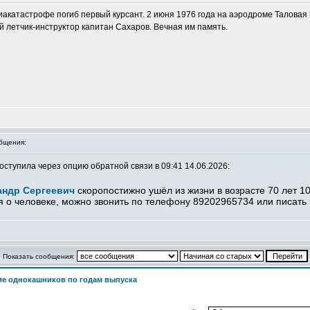
виакатастрофе погиб первый курсант. 2 июня 1976 года на аэродроме Таловая
й летчик-инструктор капитан Сахаров. Вечная им память.
бщения:
ступила через опцию обратной связи в 09:41 14.06.2026:
андр Сергеевич
скоропостижно ушёл из жизни в возрасте 70 лет 10
 о человеке, можно звонить по телефону 89202965734 или писать
Показать сообщения:
е однокашников по годам выпуска