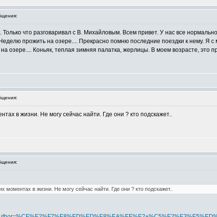
бщения:
 Только что разговаривал с В. Михайловым. Всем привет. У нас все нормально
..Неделю прожить на озере.... Прекрасно помню последние поездки к нему. Я с
ам на озере.... Коньяк, теплая зимняя палатка, жерлицы. В моем возрасте, это
бщения:
нтах в жизни. Не могу сейчас найти. Где они ? кто подскажет..
бщения:
х моментах в жизни. Не могу сейчас найти. Где они ? кто подскажет..
p?search_author=%CE%E2%F7%E8%ED%ED%E8%EA%EE%E2+%C5%E2%E3%E5%E