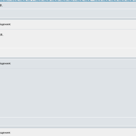
е.
бщения:
я.
бщения:
щения: