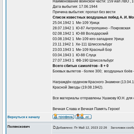
Наименование воинской части: 159 иап ЛВО , 10
Дата выбытия: 17.06.1944
Причина выбытия: пропал без вести
Список известных воздушных побед А. И. М
25.04.1942 1 Ме-109 Урицк
28.07.1942 1 Ю-87 Антропшино - Покровская
02.08.1942 1 Ю-88 Володарский
03.08.1942 1 Ме-109 юго-западнее Урицк
23.11.1942 1 Хе-111 Шлиссельбург
23.03.1943 1 Ме-109 Красный Бор
03.04.1943 1 Ю-88 Слуцк
27.07.1943 1 ФВ-190 Шлиссельбург
Всего сбитых самолётов - 8 + 0
Боевых вылетов - более 300; воздушных боёв -
Награждён орденом Красного Знамени (13.04.19
Красной Звезды (19.08.1942).
Все материалы отправлены Ушакову Ю.Н. для 
Вечная Слава и Вечная Память Герою!
Вернуться к началу
Полянскович
Добавлено: Пт Май 12, 2023 22:26
Заголовок сооб