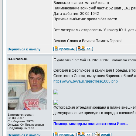
Воинское звание: мл. лейтенант
Наименование воинской части: 62 шап , 161 ра
Дата выбытия: 30.05.1942
Причина выбытия: пропал без вести
Все материалы отправлены Ушакову Ю.Н. для 
Вечная Слава и Вечная Память Герою!
Вернуться к началу
В.Сигаев-81
Добавлено: Чт Май 04, 2023 01:02
Заголовок сооб
Сегодня в Серпухове, в канун дня Победы, в т
Советского Союза, выпускник борисоглебской 
https://www.bvvaul.ru/profiles/1605.php
Фотография отредактирована в плане внешнего
домоуправление приведет в порядок внешний в
Зарегистрирован:
28.03.2007
_________________
Сообщения: 3970
Помощь молодым пользователям Инет...
Откуда: Юг Подмосковья
Владимир Сигаев
Вернуться к началу