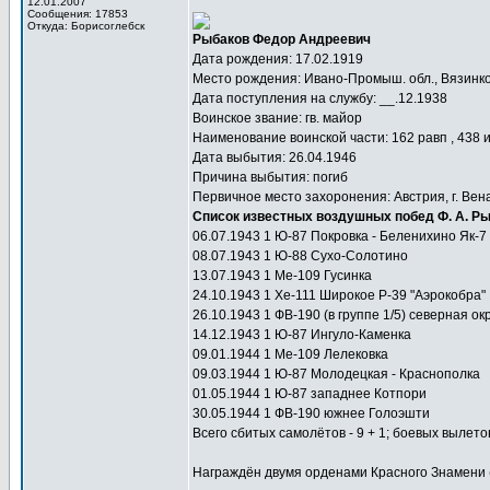
12.01.2007
Сообщения: 17853
Откуда: Борисоглебск
Рыбаков Федор Андреевич
Дата рождения: 17.02.1919
Место рождения: Ивано-Промыш. обл., Вязинков
Дата поступления на службу: __.12.1938
Воинское звание: гв. майор
Наименование воинской части: 162 равп , 438 
Дата выбытия: 26.04.1946
Причина выбытия: погиб
Первичное место захоронения: Австрия, г. Вен
Список известных воздушных побед Ф. А. Ры
06.07.1943 1 Ю-87 Покровка - Беленихино Як-7
08.07.1943 1 Ю-88 Сухо-Солотино
13.07.1943 1 Ме-109 Гусинка
24.10.1943 1 Хе-111 Широкое Р-39 "Аэрокобра"
26.10.1943 1 ФВ-190 (в группе 1/5) северная о
14.12.1943 1 Ю-87 Ингуло-Каменка
09.01.1944 1 Ме-109 Лелековка
09.03.1944 1 Ю-87 Молодецкая - Краснополка
01.05.1944 1 Ю-87 западнее Котпори
30.05.1944 1 ФВ-190 южнее Голоэшти
Всего сбитых самолётов - 9 + 1; боевых вылетов
Награждён двумя орденами Красного Знамени (1