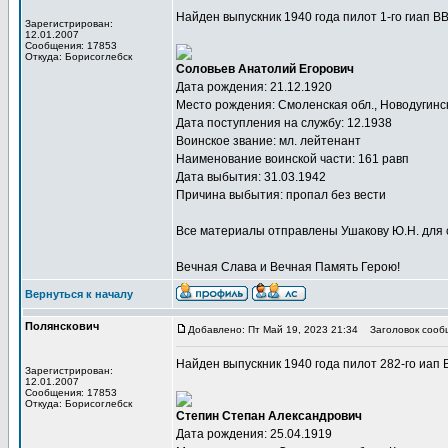
Найден выпускник 1940 года пилот 1-го гиап 
Зарегистрирован:
12.01.2007
Сообщения: 17853
Откуда: Борисоглебск
Соловьев Анатолий Егорович
Дата рождения: 21.12.1920
Место рождения: Смоленская обл., Новодугинск
Дата поступления на службу: 12.1938
Воинское звание: мл. лейтенант
Наименование воинской части: 161 равп
Дата выбытия: 31.03.1942
Причина выбытия: пропал без вести
Все материалы отправлены Ушакову Ю.Н. для 
Вечная Слава и Вечная Память Герою!
Вернуться к началу
Полянскович
Добавлено: Пт Май 19, 2023 21:34
Заголовок сооб
Найден выпускник 1940 года пилот 282-го иа
Зарегистрирован:
12.01.2007
Сообщения: 17853
Откуда: Борисоглебск
Степин Степан Александрович
Дата рождения: 25.04.1919