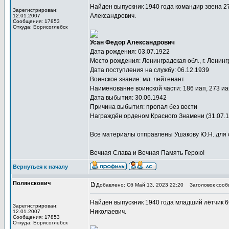
Найден выпускник 1940 года командир звена 2
Зарегистрирован:
Александрович.
12.01.2007
Сообщения: 17853
Откуда: Борисоглебск
Усан Федор Александрович
Дата рождения: 03.07.1922
Место рождения: Ленинградская обл., г. Ленинг
Дата поступления на службу: 06.12.1939
Воинское звание: мл. лейтенант
Наименование воинской части: 186 иап, 273 иа
Дата выбытия: 30.06.1942
Причина выбытия: пропал без вести
Награждён орденом Красного Знамени (31.07.1
Все материалы отправлены Ушакову Ю.Н. для 
Вечная Слава и Вечная Память Герою!
Вернуться к началу
Полянскович
Добавлено: Сб Май 13, 2023 22:20
Заголовок сооб
Найден выпускник 1940 года младший лётчик 
Зарегистрирован:
Николаевич.
12.01.2007
Сообщения: 17853
Откуда: Борисоглебск