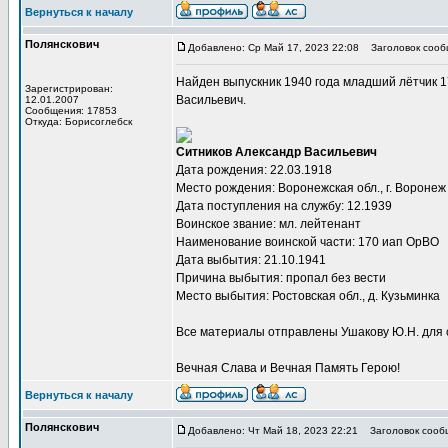
Вернуться к началу
Полянскович
Добавлено: Ср Май 17, 2023 22:08
Заголовок сооб
Найден выпускник 1940 года младший лётчик 
Зарегистрирован:
Васильевич.
12.01.2007
Сообщения: 17853
Откуда: Борисоглебск
Ситников Александр Васильевич
Дата рождения: 22.03.1918
Место рождения: Воронежская обл., г. Воронеж
Дата поступления на службу: 12.1939
Воинское звание: мл. лейтенант
Наименование воинской части: 170 иап ОрВО
Дата выбытия: 21.10.1941
Причина выбытия: пропал без вести
Место выбытия: Ростовская обл., д. Кузьминка
Все материалы отправлены Ушакову Ю.Н. для 
Вечная Слава и Вечная Память Герою!
Вернуться к началу
Полянскович
Добавлено: Чт Май 18, 2023 22:21
Заголовок сооб