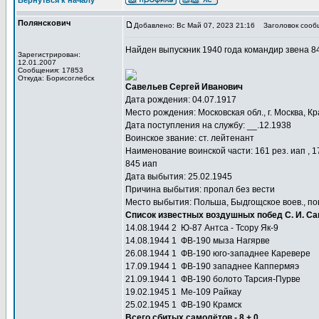
Вернуться к началу
Полянскович
Добавлено: Вс Май 07, 2023 21:16
Заголовок сооб
Найден выпускник 1940 года командир звена 8
Зарегистрирован:
12.01.2007
Сообщения: 17853
Откуда: Борисоглебск
Савельев Сергей Иванович
Дата рождения: 04.07.1917
Место рождения: Московская обл., г. Москва, К
Дата поступления на службу: __.12.1938
Воинское звание: ст. лейтенант
Наименование воинской части: 161 рез. иап , 17 
845 иап
Дата выбытия: 25.02.1945
Причина выбытия: пропал без вести
Место выбытия: Польша, Быдгощское воев., пов.
Список известных воздушных побед С. И. С
14.08.1944 2 Ю-87 Антса - Тсору Як-9
14.08.1944 1 ФВ-190 мыза Нагярве
26.08.1944 1 ФВ-190 юго-западнее Каревере
17.09.1944 1 ФВ-190 западнее Каппермяэ
21.09.1944 1 ФВ-190 болото Тарсия-Пурве
19.02.1945 1 Ме-109 Райкау
25.02.1945 1 ФВ-190 Крамск
Всего сбитых самолётов - 8 + 0