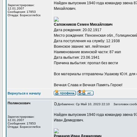
Найден выпускник 1940 года командир звена 
Зарегистрирован:
Михайлович.
12.01.2007
Сообщения: 17853
Откуда: Борисоглебск
Сапожников Семен Михайлович
Дата рождения: 20.02.1917
Место рождения: Пензенская обл., Голицинский
Дата поступления на службу: 12.1938
Воинское звание: мл. лейтенант
Наименование воинской части: 87 иап
Дата выбытия: 23.06.1941
Причина выбытия: пропал без вести
Все материалы отправлены Ушакову Ю.Н. для 
Вечная Слава и Вечная Память Герою!
Вернуться к началу
Полянскович
Добавлено: Ср Май 10, 2023 22:10
Заголовок сооб
Найден выпускник 1940 года командир звена 9
Зарегистрирован:
Иван Демидович.
12.01.2007
Сообщения: 17853
Откуда: Борисоглебск
Романов Иван Демидович