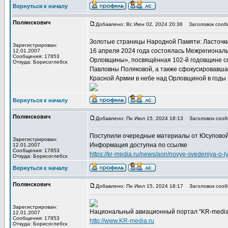
Вернуться к началу
Полянскович
Добавлено: Вс Июн 02, 2024 20:38
Заголовок сооб
Золотые страницы Народной Памяти: Ласточк
Зарегистрирован:
16 апреля 2024 года состоялась Межрегионал
12.01.2007
Сообщения: 17853
Орловщины», посвящённая 102-й годовщине со
Откуда: Борисоглебск
Павловны Поляковой, а также сфокусировавша
Красной Армии в небе над Орловщиной в годы
Вернуться к началу
Полянскович
Добавлено: Пн Июл 15, 2024 18:13
Заголовок сооб
Поступили очередные материалы от Юсупово
Зарегистрирован:
Информация доступна по ссылке
12.01.2007
Сообщения: 17853
https://kr-media.ru/news/aon/novye-svedeniya-o-
Откуда: Борисоглебск
Вернуться к началу
Полянскович
Добавлено: Пн Июл 15, 2024 18:17
Заголовок сооб
Зарегистрирован:
Национальный авиационный портал "KR-media
12.01.2007
Сообщения: 17853
http://www.KR-media.ru
Откуда: Борисоглебск