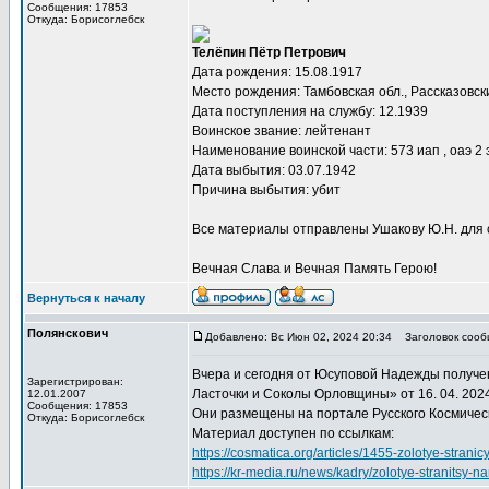
Сообщения: 17853
Откуда: Борисоглебск
Телёпин Пётр Петрович
Дата рождения: 15.08.1917
Место рождения: Тамбовская обл., Рассказовский
Дата поступления на службу: 12.1939
Воинское звание: лейтенант
Наименование воинской части: 573 иап , оаэ 2 
Дата выбытия: 03.07.1942
Причина выбытия: убит
Все материалы отправлены Ушакову Ю.Н. для 
Вечная Слава и Вечная Память Герою!
Вернуться к началу
Полянскович
Добавлено: Вс Июн 02, 2024 20:34
Заголовок сооб
Вчера и сегодня от Юсуповой Надежды получ
Зарегистрирован:
Ласточки и Соколы Орловщины» от 16. 04. 202
12.01.2007
Сообщения: 17853
Они размещены на портале Русского Космичес
Откуда: Борисоглебск
Материал доступен по ссылкам:
https://cosmatica.org/articles/1455-zolotye-stranic
https://kr-media.ru/news/kadry/zolotye-stranitsy-n