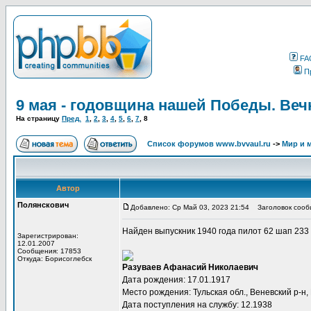
FA
П
9 мая - годовщина нашей Победы. Веч
На страницу
Пред.
1
,
2
,
3
,
4
,
5
,
6
,
7
,
8
Список форумов www.bvvaul.ru
->
Мир и 
Автор
Полянскович
Добавлено: Ср Май 03, 2023 21:54
Заголовок сооб
Найден выпускник 1940 года пилот 62 шап 23
Зарегистрирован:
12.01.2007
Сообщения: 17853
Откуда: Борисоглебск
Разуваев Афанасий Николаевич
Дата рождения: 17.01.1917
Место рождения: Тульская обл., Веневский р-н, 
Дата поступления на службу: 12.1938