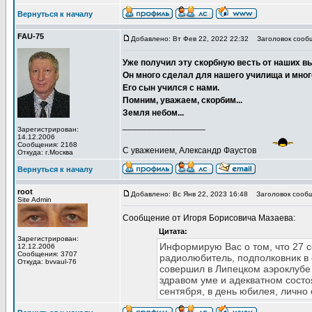
Вернуться к началу
FAU-75
Добавлено: Вт Фев 22, 2022 22:32
Заголовок сооб
Уже получил эту скорбную весть от наших в
Он много сделал для нашего училища и мног
Его сын учился с нами.
Помним, уважаем, скорбим...
Земля небом...
_________________
Зарегистрирован:
14.12.2006
Сообщения: 2168
С уважением, Александр Фаустов
Откуда: г.Москва
Вернуться к началу
root
Добавлено: Вс Янв 22, 2023 16:48
Заголовок сообщ
Site Admin
Сообщение от Игоря Борисовича Мазаева:
Цитата:
Зарегистрирован:
Информирую Вас о том, что 27 с
12.12.2006
Сообщения: 3707
радиолюбитель, подполковник в
Откуда: bvvaul-76
совершил в Липецком аэроклубе 
здравом уме и адекватном сост
сентября, в день юбилея, лично