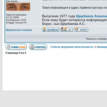
Site Admin
Такая информация в адрес Администратора пос
Зарегистрирован:
Выпускник 1977 года
Щербаков Алекса
12.12.2006
Если кому будет интересна информация 
Сообщения: 3707
Откуда: bvvaul-76
Борис, сын Щербакова А.С.
Вернуться к началу
Показать сообще
Список форумов www.bvvaul.ru
->
Авиаци
Страница
3
из
3