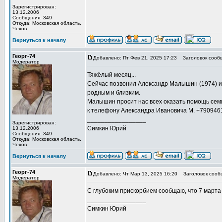
Зарегистрирован:
13.12.2006
Сообщения: 349
Откуда: Московская область,
Чехов
Вернуться к началу
Георг-74
Добавлено: Пт Фев 21, 2025 17:23
Заголовок сооб
Модератор
Тяжёлый месяц...
Сейчас позвонил Александр Малышин (1974) и
родным и близким.
Малышин просит нас всех оказать помощь сем
к телефону Александра Ивановича М. +790946
_________________
Зарегистрирован:
Симкин Юрий
13.12.2006
Сообщения: 349
Откуда: Московская область,
Чехов
Вернуться к началу
Георг-74
Добавлено: Чт Мар 13, 2025 16:20
Заголовок сооб
Модератор
С глубоким прискорбием сообщаю, что 7 марта
_________________
Симкин Юрий