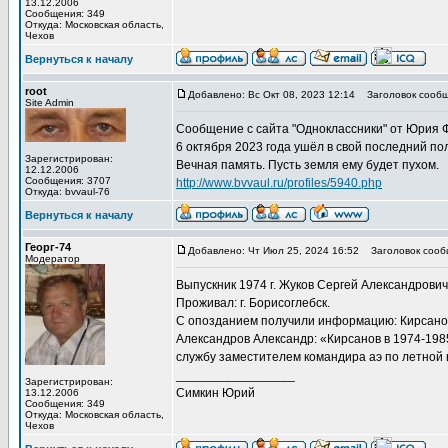
13.12.2006
Сообщения: 349
Откуда: Московская область,
Чехов
Вернуться к началу
root
Добавлено: Вс Окт 08, 2023 12:14
Заголовок сообщ
Site Admin
Сообщение с сайта "Одноклассники" от Юрия 
6 октября 2023 года ушёл в свой последний п
Зарегистрирован:
Вечная память. Пусть земля ему будет пухом.
12.12.2006
Сообщения: 3707
http://www.bvvaul.ru/profiles/5940.php
Откуда: bvvaul-76
Вернуться к началу
Георг-74
Добавлено: Чт Июл 25, 2024 16:52
Заголовок сооб
Модератор
Выпускник 1974 г. Жуков Сергей Александрович,
Проживал: г. Борисоглебск.
С опозданием получили информацию: Кирсанов
Александров Александр: «Кирсанов в 1974-198
службу заместителем командира аэ по летной в
_________________
Зарегистрирован:
Симкин Юрий
13.12.2006
Сообщения: 349
Откуда: Московская область,
Чехов