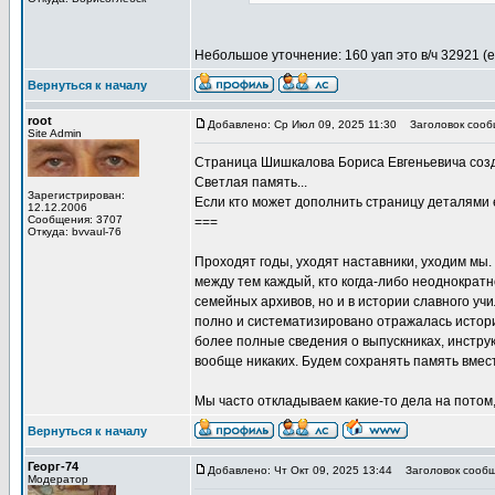
Небольшое уточнение: 160 уап это в/ч 32921 
Вернуться к началу
root
Добавлено: Ср Июл 09, 2025 11:30
Заголовок сообщ
Site Admin
Страница Шишкалова Бориса Евгеньевича со
Светлая память...
Зарегистрирован:
Если кто может дополнить страницу деталями 
12.12.2006
Сообщения: 3707
===
Откуда: bvvaul-76
Проходят годы, уходят наставники, уходим мы.
между тем каждый, кто когда-либо неоднократн
семейных архивов, но и в истории славного уч
полно и систематизировано отражалась истори
более полные сведения о выпускниках, инструк
вообще никаких. Будем сохранять память вмес
Мы часто откладываем какие-то дела на потом, 
Вернуться к началу
Георг-74
Добавлено: Чт Окт 09, 2025 13:44
Заголовок сообщ
Модератор