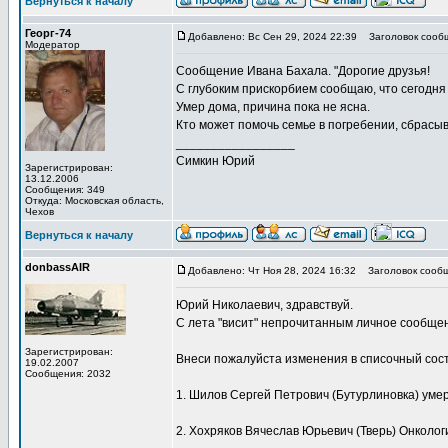
Вернуться к началу
Георг-74
Добавлено: Вс Сен 29, 2024 22:39
Заголовок сооб
Модератор
Сообщение Ивана Бахала. "Дорогие друзья!
С глубоким прискорбием сообщаю, что сегодня 
Умер дома, причина пока не ясна.
Кто может помочь семье в погребении, сбрасы
_________________
Симкин Юрий
Зарегистрирован:
13.12.2006
Сообщения: 349
Откуда: Московская область,
Чехов
Вернуться к началу
donbassAIR
Добавлено: Чт Ноя 28, 2024 16:32
Заголовок сообщ
Юрий Николаевич, здравствуй.
С лета "висит" непрочитанным личное сообще
Зарегистрирован:
Внеси пожалуйста изменения в списочный сост
19.02.2007
Сообщения: 2032
1. Шилов Сергей Петрович (Бутурлиновка) уме
2. Хохряков Вячеслав Юрьевич (Тверь) Онколог