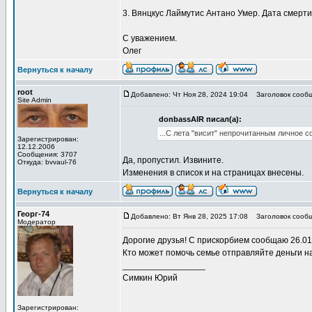
3. Вянцкус Лаймутис Антано Умер. Дата смерт
С уважением.
Олег
Вернуться к началу
root
Добавлено: Чт Ноя 28, 2024 19:04
Заголовок сообщ
Site Admin
donbassAIR писал(а):
...С лета "висит" непрочитанным личное с
Зарегистрирован:
12.12.2006
Сообщения: 3707
Да, пропустил. Извините.
Откуда: bvvaul-76
Изменения в список и на страницах внесены.
Вернуться к началу
Георг-74
Добавлено: Вт Янв 28, 2025 17:08
Заголовок сообщ
Модератор
Дорогие друзья! С прискорбием сообщаю 26.01
Кто может помочь семье отправляйте деньги н
_________________
Симкин Юрий
Зарегистрирован: