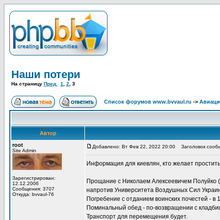
Наши потери
На страницу
Пред.
1
,
2
,
3
Список форумов www.bvvaul.ru
->
Авиаци
Автор
root
Добавлено: Вт Фев 22, 2022 20:00
Заголовок сообщ
Site Admin
Информация для киевлян, кто желает простить
Зарегистрирован:
Прощание с Николаем Алексеевичем Полуйко (от
12.12.2006
Сообщения: 3707
напротив Университета Воздушных Сил Украи
Откуда: bvvaul-76
Погребение с отданием воинских почестей - в 
Поминальный обед - по-возвращении с кладби
Транспорт для перемещения будет.