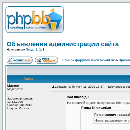
Объявления администрации сайта
На страницу
Пред.
1
,
2
,
3
Список форумов www.bvvaul.ru
->
Правил
Автор
Мистер
Добавлено: Пт Июл 11, 2025 18:37
Заголовок сообщ
Модератор
root писал(а):
Зарегистрирован:
13.12.2006
На прошлой неделе выпускники 1984 года 
Сообщения: 2043
Птица-84 писал(а):
Откуда: Россия
Полянскович писал(а)
Игорь, на разведку то 