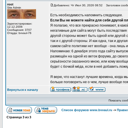
root
Добавлено: Чт Июл 30, 2026 08:52
Заголовок сооб
Site Admin
Есть необходимость напомнить следующее.
Если Вы не можете найти для себя другой пл
Зарегистрирован:
Я полагаю, что все прекрасно понимают, в как
12.12.2006
Сообщения: 3707
негативные для сайта могут быть последствия
Откуда: bvvaul-76
другой стороны может быть одной или другой с
так и с другой стороны. И как одна, так и дру
самом сайте политики нет вообще - она лишь 
Напоминаю: 6 декабря этого года сайту выпуск
размещён на одной из веток форума, до своего 
серьёзности сказанного мною, или кому вообще
будет с бочкой мёда, если в неё добавить ложк
Я верю, что настанут лучшие времена, когда м
больше поговорить не о чем, лучше вообще по
Вернуться к началу
Показать соо
Список форумов www.bvvaul.ru
->
Правил
Страница
3
из
3