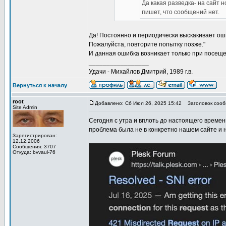
Да какая разведка- на сайт 
пишет, что сообщений нет.
Да! Постоянно и периодически выскакивает оши
Пожалуйста, повторите попытку позже."
И данная ошибка возникает только при посеще
_________________
Удачи - Михайлов Дмитрий, 1989 г.в.
Вернуться к началу
root
Добавлено: Сб Июл 26, 2025 15:42
Заголовок сооб
Site Admin
Сегодня с утра и вплоть до настоящего време
проблема была не в конкретно нашем сайте и н
Зарегистрирован:
12.12.2006
Сообщения: 3707
Откуда: bvvaul-76