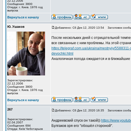
22.12.2006
Сообщения: 3800
Откуда: г. Киев. 1976 год
выпуска
Вернуться к началу
Ю. Ушаков
Добавлено: Сб Дек 12, 2020 13:54
Заголовок сообщ
После нескольких дней с отрицательной темпер
все связанные с ним проблемы. На этой страни
https://telegraf.com.ua/ukraina/mestnyiy/5588311
devochki.html
Аналогичная погода ожидается и в ближайшие д
Зарегистрирован:
22.12.2006
Сообщения: 3800
Откуда: г. Киев. 1976 год
выпуска
Вернуться к началу
267
Добавлено: Сб Дек 12, 2020 16:35
Заголовок сообщ
Зарегистрирован:
Андреевский спуск он такой))
https://www.yout
02.04.2007
Булгаков зря его "обошёл стороной".
Сообщения: 694
Откуда: Київ Чеботарьов