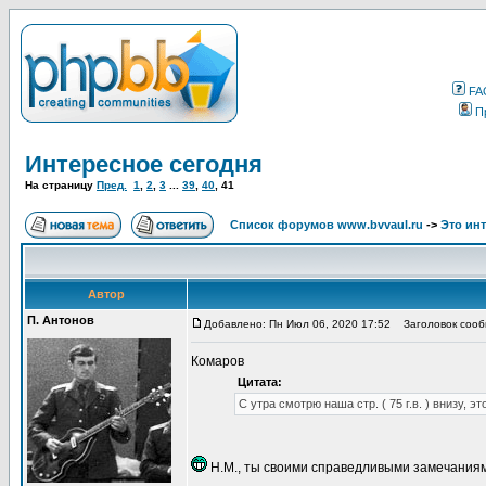
FA
П
Интересное сегодня
На страницу
Пред.
1
,
2
,
3
...
39
,
40
,
41
Список форумов www.bvvaul.ru
->
Это ин
Автор
П. Антонов
Добавлено: Пн Июл 06, 2020 17:52
Заголовок сооб
Комаров
Цитата:
С утра смотрю наша стр. ( 75 г.в. ) внизу, эт
Н.М., ты своими справедливыми замечаниями,