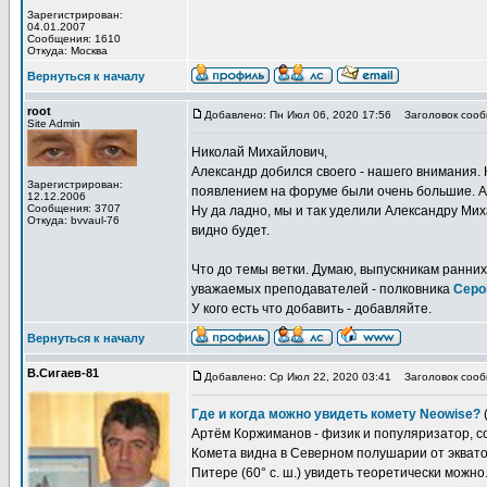
Зарегистрирован:
04.01.2007
Сообщения: 1610
Откуда: Москва
Вернуться к началу
root
Добавлено: Пн Июл 06, 2020 17:56
Заголовок сооб
Site Admin
Николай Михайлович,
Александр добился своего - нашего внимания. 
Зарегистрирован:
появлением на форуме были очень большие. А к
12.12.2006
Сообщения: 3707
Ну да ладно, мы и так уделили Александру Мих
Откуда: bvvaul-76
видно будет.
Что до темы ветки. Думаю, выпускникам ранни
уважаемых преподавателей - полковника
Серо
У кого есть что добавить - добавляйте.
Вернуться к началу
В.Сигаев-81
Добавлено: Ср Июл 22, 2020 03:41
Заголовок сооб
Где и когда можно увидеть комету Neowise?
Артём Коржиманов - физик и популяризатор, с
Комета видна в Северном полушарии от экватор
Питере (60° с. ш.) увидеть теоретически можно