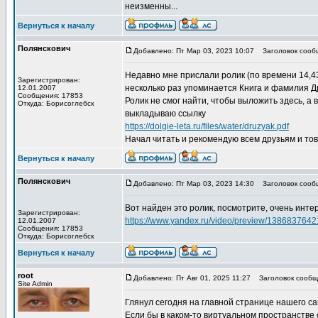
неизменны...
Вернуться к началу
Полянскович
Добавлено: Пт Мар 03, 2023 10:07
Заголовок сооб
Недавно мне прислали ролик (по времени 14,43
Зарегистрирован:
несколько раз упоминается Книга и фамилия Д
12.01.2007
Сообщения: 17853
Ролик не смог найти, чтобы выложить здесь, а
Откуда: Борисоглебск
выкладываю ссылку
https://dolgie-leta.ru/files/water/druzyak.pdf
Начал читать и рекомендую всем друзьям и тов
Вернуться к началу
Полянскович
Добавлено: Пт Мар 03, 2023 14:30
Заголовок сооб
Вот найден это ролик, посмотрите, очень инте
Зарегистрирован:
https://www.yandex.ru/video/preview/13868376
12.01.2007
Сообщения: 17853
Откуда: Борисоглебск
Вернуться к началу
root
Добавлено: Пт Авг 01, 2025 11:27
Заголовок сообще
Site Admin
Глянул сегодня на главной странице нашего сай
Если бы в каком-то виртуальном пространстве