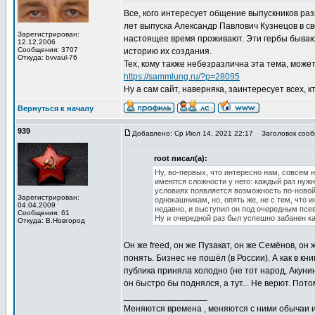
Все, кого интересует общение выпускников раз
лет выпуска Александр Павлович Кузнецов в св
Зарегистрирован:
настоящее время проживают. Эти гербы бывают
12.12.2006
Сообщения: 3707
историю их создания.
Откуда: bvvaul-76
Тех, кому также небезразлична эта тема, мож
https://sammlung.ru/?p=28095
Ну а сам сайт, наверняка, заинтересует всех, 
Вернуться к началу
939
Добавлено: Ср Июл 14, 2021 22:17
Заголовок сообщ
root писал(а):
Ну, во-первых, что интересно нам, совсем 
имеются сложности у него: каждый раз нужн
условиях появляется возможность по-новой
Зарегистрирован:
однокашникам, но, опять же, не с тем, что 
04.04.2009
недавно, и выступил он под очередным пс
Сообщения: 61
Ну и очередной раз был успешно забанен 
Откуда: В.Новгород
Он же freed, он же Пузакат, он же Семёнов, он 
понять. Бизнес не пошёл (в России). А как в кн
публика приняла холодно (не тот народ, Акуни
он быстро бы поднялся, а тут... Не верют. Пото
_________________
Меняются времена , меняются с ними обычаи и 