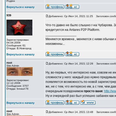
Родіон
Вернуться к началу
939
Добавлено: Ср Июл 14, 2021 11:25
Заголовок сооб
Что-то давно не было слышно г-на Чубарова. 
кредитуется на Antares P2P Platform.
_________________
Меняются времена , меняются с ними обычаи и 
Зарегистрирован:
04.04.2009
неизменны...
Сообщения: 61
Откуда: В.Новгород
Вернуться к началу
root
Добавлено: Ср Июл 14, 2021 12:26
Заголовок сооб
Site Admin
Ну, во-первых, что интересно нам, совсем не 
сложности у него: каждый раз нужно придумыва
Зарегистрирован:
появляется возможность по-новой зарегистриро
12.12.2006
Сообщения: 3707
же, не с тем, что интересно им, а с тем, чем д
Откуда: bvvaul-76
очередным псевдонимом
просто ваня
:
http://
Ну и очередной раз был успешно забанен как
Вернуться к началу
root
Добавлено: Ср Июл 14, 2021 13:48
Заголовок сооб
Site Admin