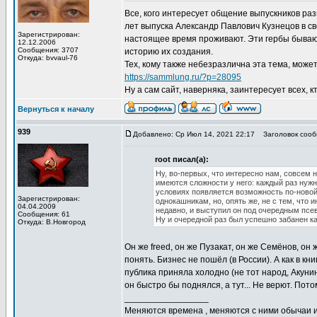
Все, кого интересует общение выпускников раз
лет выпуска Александр Павлович Кузнецов в св
Зарегистрирован:
настоящее время проживают. Эти гербы бывают
12.12.2006
Сообщения: 3707
историю их создания.
Откуда: bvvaul-76
Тех, кому также небезразлична эта тема, мож
https://sammlung.ru/?p=28095
Ну а сам сайт, наверняка, заинтересует всех, 
Вернуться к началу
939
Добавлено: Ср Июл 14, 2021 22:17
Заголовок сообщ
root писал(а):
Ну, во-первых, что интересно нам, совсем 
имеются сложности у него: каждый раз нужн
условиях появляется возможность по-новой
Зарегистрирован:
однокашникам, но, опять же, не с тем, что 
04.04.2009
недавно, и выступил он под очередным пс
Сообщения: 61
Ну и очередной раз был успешно забанен 
Откуда: В.Новгород
Он же freed, он же Пузакат, он же Семёнов, он 
понять. Бизнес не пошёл (в России). А как в кн
публика приняла холодно (не тот народ, Акуни
он быстро бы поднялся, а тут... Не верют. Пото
_________________
Меняются времена , меняются с ними обычаи и 