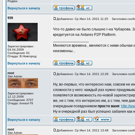
Родіон
Вернуться к началу
939
Добавлено: Ср Июл 14, 2021 11:25
Заголовок сооб
Что-то давно не было слышно г-на Чубарова. 
кредитуется на Antares P2P Platform.
_________________
Меняются времена , меняются с ними обычаи и 
Зарегистрирован:
04.04.2009
неизменны...
Сообщения: 61
Откуда: В.Новгород
Вернуться к началу
root
Добавлено: Ср Июл 14, 2021 12:26
Заголовок сооб
Site Admin
Ну, во-первых, что интересно нам, совсем не 
сложности у него: каждый раз нужно придумыва
Зарегистрирован:
появляется возможность по-новой зарегистриро
12.12.2006
Сообщения: 3707
же, не с тем, что интересно им, а с тем, чем д
Откуда: bvvaul-76
очередным псевдонимом
просто ваня
:
http://
Ну и очередной раз был успешно забанен как
Вернуться к началу
root
Добавлено: Ср Июл 14, 2021 13:48
Заголовок сооб
Site Admin