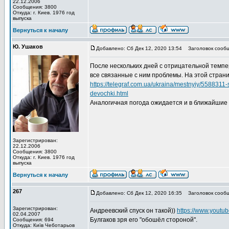
22.12.2006
Сообщения: 3800
Откуда: г. Киев. 1976 год
выпуска
Вернуться к началу
Ю. Ушаков
Добавлено: Сб Дек 12, 2020 13:54
Заголовок сообщ
После нескольких дней с отрицательной темпер
все связанные с ним проблемы. На этой страни
https://telegraf.com.ua/ukraina/mestnyiy/5588311
devochki.html
Аналогичная погода ожидается и в ближайшие д
Зарегистрирован:
22.12.2006
Сообщения: 3800
Откуда: г. Киев. 1976 год
выпуска
Вернуться к началу
267
Добавлено: Сб Дек 12, 2020 16:35
Заголовок сообщ
Зарегистрирован:
Андреевский спуск он такой))
https://www.yout
02.04.2007
Булгаков зря его "обошёл стороной".
Сообщения: 694
Откуда: Київ Чеботарьов