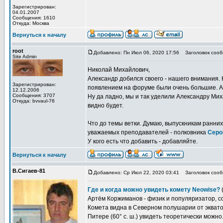
Зарегистрирован:
04.01.2007
Сообщения: 1610
Откуда: Москва
Вернуться к началу
root
Добавлено: Пн Июл 06, 2020 17:56
Заголовок сооб
Site Admin
Николай Михайлович,
Александр добился своего - нашего внимания. 
Зарегистрирован:
появлением на форуме были очень большие. А к
12.12.2006
Сообщения: 3707
Ну да ладно, мы и так уделили Александру Мих
Откуда: bvvaul-76
видно будет.
Что до темы ветки. Думаю, выпускникам ранни
уважаемых преподавателей - полковника
Серо
У кого есть что добавить - добавляйте.
Вернуться к началу
В.Сигаев-81
Добавлено: Ср Июл 22, 2020 03:41
Заголовок сооб
Где и когда можно увидеть комету Neowise?
Артём Коржиманов - физик и популяризатор, с
Комета видна в Северном полушарии от экватор
Питере (60° с. ш.) увидеть теоретически можно