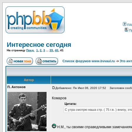
FA
П
Интересное сегодня
На страницу
Пред.
1
,
2
,
3
...
39
,
40
,
41
Список форумов www.bvvaul.ru
->
Это ин
Автор
П. Антонов
Добавлено: Пн Июл 06, 2020 17:52
Заголовок сооб
Комаров
Цитата:
С утра смотрю наша стр. ( 75 г.в. ) внизу, эт
Н.М., ты своими справедливыми замечаниями,