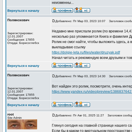
неизменны...
Вернуться к началу
Полянскович
Добавлено: Пт Мар 03, 2023 10:07
Заголовок сооб
Недавно мне прислали ролик (по времени 14,43
Зарегистрирован:
несколько раз упоминается Книга и фамилия Д
12.01.2007
Сообщения: 17855
Ролик не смог найти, чтобы выложить здесь, а
Откуда: Борисоглебск
выкладываю ссылку
https://dolgie-leta.ru/files/water/druzyak.pdf
Начал читать и рекомендую всем друзьям и тов
Вернуться к началу
Полянскович
Добавлено: Пт Мар 03, 2023 14:30
Заголовок сооб
Вот найден это ролик, посмотрите, очень инте
Зарегистрирован:
https://www.yandex.ru/video/preview/13868376
12.01.2007
Сообщения: 17855
Откуда: Борисоглебск
Вернуться к началу
root
Добавлено: Пт Авг 01, 2025 11:27
Заголовок сообще
Site Admin
Глянул сегодня на главной странице нашего сай
Если бы в каком-то виртуальном пространстве