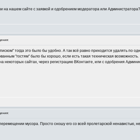
ии на нашем сайте с заявкой и одобрением модератора или Администратора
ения:
ском" тогда это было бы удобно. А так всё равно приходится удалять по одн
ванным "гостям" было бы хорошо, если есть такая техническая возможность.
т на некоторых сайтах, через регистрацию ВКонтакте, или с одобрения Адми
ения:
 перемещении мусора. Просто сношу его со всей пролетарской ненавистью, не