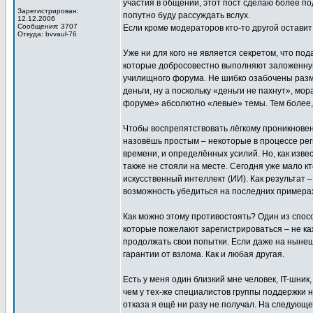
участия в общении, этот пост сделаю более под
Зарегистрирован:
попутно буду рассуждать вслух.
12.12.2006
Сообщения: 3707
Если кроме модераторов кто-то другой оставит
Откуда: bvvaul-76
Уже ни для кого не является секретом, что 
которые добросовестно выполняют заложенную
училищного форума. Не шибко озабочены размы
деньги, ну а поскольку «деньги не пахнут», мо
форуме» абсолютно «левые» темы. Тем более, ч
Чтобы воспрепятствовать лёгкому проникновен
назовёшь простым – некоторые в процессе рег
времени, и определённых усилий. Но, как изв
также не стояли на месте. Сегодня уже мало к
искусственный интеллект (ИИ). Как результат
возможность убедиться на последних примера
Как можно этому противостоять? Один из спос
которые пожелают зарегистрироваться – не каж
продолжать свои попытки. Если даже на нынешн
гарантии от взлома. Как и любая другая.
Есть у меня один близкий мне человек, IT-шни
чем у тех-же специалистов группы поддержки 
отказа я ещё ни разу не получал. На следующ