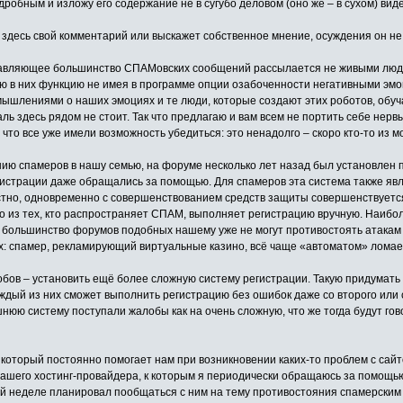
робным и изложу его содержание не в сугубо деловом (оно же – в сухом) виде
 здесь свой комментарий или выскажет собственное мнение, осуждения он не
подавляющее большинство СПАМовских сообщений рассылается не живыми лю
 в них функцию не имея в программе опции озабоченности негативными эмо
шлениями о наших эмоциях и те люди, которые создают этих роботов, обуча
раль здесь рядом не стоит. Так что предлагаю и вам всем не портить себе нерв
то все уже имели возможность убедиться: это ненадолго – скоро кто-то из 
ию спамеров в нашу семью, на форуме несколько лет назад был установлен п
истрации даже обращались за помощью. Для спамеров эта система также явл
естно, одновременно с совершенствованием средств защиты совершенствуетс
то из тех, кто распространяет СПАМ, выполняет регистрацию вручную. Наибо
 – большинство форумов подобных нашему уже не могут противостоять атакам
х: спамер, рекламирующий виртуальные казино, всё чаще «автоматом» ломае
обов – установить ещё более сложную систему регистрации. Такую придумать 
дый из них сможет выполнить регистрацию без ошибок даже со второго или с 
юю систему поступали жалобы как на очень сложную, что же тогда будут гово
к, который постоянно помогает нам при возникновении каких-то проблем с с
нашего хостинг-провайдера, к которым я периодически обращаюсь за помощью
ей неделе планировал пообщаться с ним на тему противостояния спамерским 