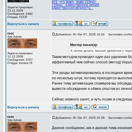
ВСЁ, ЧТО ЖИВО - ЖИВО СЕЙЧАС...
СЕЙЧАС - ЕДИНСТВЕННОЕ ВРЕМЯ,
Зарегистрирован:
ЕДИНСТВЕННАЯ ВЕЧНОСТЬ...
23.12.2006
Сообщения: 2482
Откуда: СССР
Вернуться к началу
root
Добавлено: Вт Окт 07, 2025 10:24
Заголовок сообще
Site Admin
Мистер писал(а):
А зачем делать лишние движения с пере
Зарегистрирован:
12.12.2006
Таким методом проводил один раз удаление Вол
Сообщения: 3707
эффективный чем сейчас способ (метод) борь
Откуда: bvvaul-76
Эти уроды активизировались в последнее время
по нескольку штук, потому приходится выполнят
Ранее тему активизации спамеров мы обсуждали
вывести обсуждение и обмен опытом из личной
Сейчас немного занят, а чуть позже в следующ
Вернуться к началу
root
Добавлено: Вт Окт 07, 2025 22:09
Заголовок сообщ
Site Admin
Данное сообщение, как и данная тема изначал