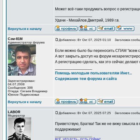
Может всё-таки продумать вопрос о регистрац
_________________
Удачи - Михайлов Дмитрий, 1989 г.в.
Вернуться к началу
Сэм-81М
Добавлено: Вт Окт 07, 2025 01:10
Заголовок сообщ
Администратор форума
Если можно было бы переносить СПАМ "всем спи
А вот закрыть доступ на форум незарегистриро
А регистрацию сделать, как это сейчас делаю
_________________
Помощь молодым пользователям Инет...
Содержание тем форума и сайта
Зарегистрирован:
04.07.2008
Сообщения: 398
Откуда: Сигаев Владимир
Южное Подмосковье
Вернуться к началу
LABOR
Добавлено: Вт Окт 07, 2025 07:25
Заголовок сообщ
Модератор
Приветствую, Братва! Так же не вижу смысла в
поддерживаю!
_________________
ВСЁ, ЧТО ЕСТЬ - ЕСТЬ СЕЙЧАС,