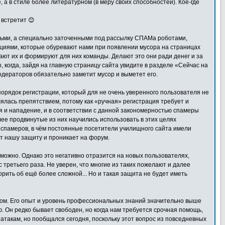
, а в стиле более литературном (в меру своих способностей). Кое-где
 встретит 😊
дьми, а специально заточенными под рассылку СПАМа роботами,
циями, которые обуревают нами при появлении мусора на страницах
ют их и формируют для них команды. Делают это они ради денег и за
ы, когда, зайдя на главную страницу сайта увидите в разделе «Сейчас на
модераторов обязательно заметит мусор и выметет его.
орядок регистрации, который для не очень уверенного пользователя не
ялась препятствием, потому как «ручная» регистрация требует и
я и нападение, и в соответствии с данной закономерностью спамеры
лее продвинутые из них научились использовать в этих целях
 спамеров, в чём постоянные посетители училищного сайта имели
т нашу защиту и проникает на форум.
можно. Однако это негативно отразится на новых пользователях,
третьего раза. Не уверен, что многие из таких пожелают и далее
рить об ещё более сложной... Но и такая защита не будет иметь
айтом. Его опыт и уровень профессиональных знаний значительно выше
. Он редко бывает свободен, но когда нам требуется срочная помощь,
атакам, но пообщался сегодня, поскольку этот вопрос из повседневных