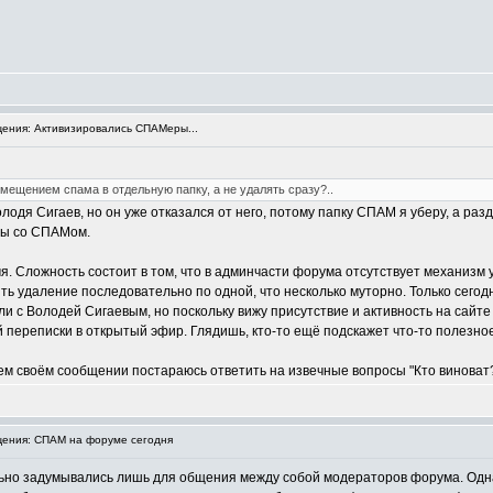
ния: Активизировались СПАМеры...
мещением спама в отдельную папку, а не удалять сразу?..
одя Сигаев, но он уже отказался от него, потому папку СПАМ я уберу, а разд
бы со СПАМом.
. Сложность состоит в том, что в админчасти форума отсутствует механизм 
ь удаление последовательно по одной, что несколько муторно. Только сегодня
 с Володей Сигаевым, но поскольку вижу присутствие и активность на сайте
 переписки в открытый эфир. Глядишь, кто-то ещё подскажет что-то полезное
ем своём сообщении постараюсь ответить на извечные вопросы "Кто виноват?
ения: СПАМ на форуме сегодня
ьно задумывались лишь для общения между собой модераторов форума. Однако