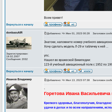
Всем привет!
Вернуться к началу
donbassAIR
Добавлено: Чт Июн 01, 2023 00:28
Заголовок сооб
Знатоки, напомните номер учебного авиационно
Хочу сделать модель Л-29 и табличку к ней ...
Зарегистрирован:
упс.
19.02.2007
Сообщения: 2032
Нашел во вражеской Википедии:
123-й учебный авиационный полк с 1952 по 19
Вернуться к началу
Иванов Владимир
Добавлено: Чт Июл 13, 2023 07:38
Заголовок сообщ
-
Горетова Ивана Васильевича 
Крепкого здоровья, благополучия, благоденст
удачи в делах и по всем направлениям, испо