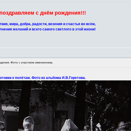
поздравляем с днём рождения!!!
вия, мира, добра, радости, везения и счастья во всём,
лнения желаний и всего самого светлого в этой жизни!
ения: Фото с участием именинника.
готовки к полётам. Фото из альбома И.В.Горетова.