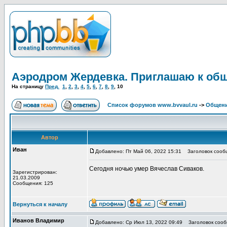
Аэродром Жердевка. Приглашаю к об
На страницу
Пред.
1
,
2
,
3
,
4
,
5
,
6
,
7
,
8
,
9
,
10
Список форумов www.bvvaul.ru
->
Общени
Автор
Иван
Добавлено: Пт Май 06, 2022 15:31
Заголовок сооб
Сегодня ночью умер Вячеслав Сиваков.
Зарегистрирован:
21.03.2009
Сообщения: 125
Вернуться к началу
Иванов Владимир
Добавлено: Ср Июл 13, 2022 09:49
Заголовок сообщ