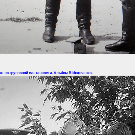
наж по групповой слётанности. Альбом В.Иванченко.