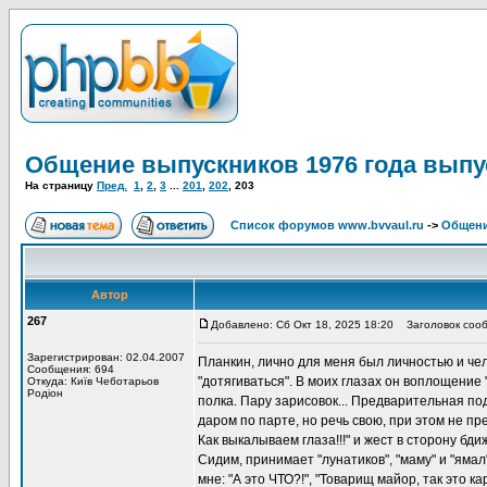
Общение выпускников 1976 года выпу
На страницу
Пред.
1
,
2
,
3
...
201
,
202
,
203
Список форумов www.bvvaul.ru
->
Общени
Автор
267
Добавлено: Сб Окт 18, 2025 18:20
Заголовок сооб
Зарегистрирован: 02.04.2007
Планкин, лично для меня был личностью и чел
Сообщения: 694
"дотягиваться". В моих глазах он воплощение 
Откуда: Київ Чеботарьов
Родіон
полка. Пару зарисовок... Предварительная под
даром по парте, но речь свою, при этом не пре
Как выкалываем глаза!!!" и жест в сторону бди
Сидим, принимает "лунатиков", "маму" и "ямал
мне: "А это ЧТО?!", "Товарищ майор, так это 