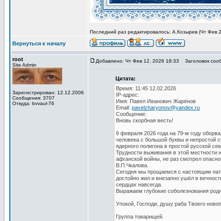
Последний раз редактировалось: А.Козырев (Чт Фев 26
Вернуться к началу
root
Добавлено: Чт Фев 12, 2026 18:33
Заголовок сооб
Site Admin
Цитата:
Время: 11:45 12.02.2026
Зарегистрирован: 12.12.2006
IP-адрес:
Сообщения: 3707
Имя: Павел Иванович Жарёнов
Откуда: bvvaul-76
Email:
pavelzharyonov@yandex.ru
Сообщение:
Вновь скорбная весть!
9 февраля 2026 года на 79-м году обор
человека с большой буквы и непростой с
ядерного полигона в простой русской се
Трудности выживания в этой местности н
афганской войны, не раз смотрел опасно
В.П.Чкалова.
Сегодня мы прощаемся с настоящим патр
достойно жил и внезапно ушёл в вечност
сердцах навсегда.
Выражаем глубокие соболезнования родн
Упокой, Господи, душу раба Твоего ново
Группа товарищей.