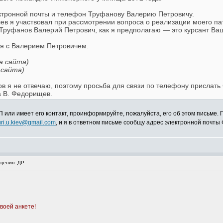
ктронной почты и телефон Труфанову Валерию Петровичу.
ев я участвовал при рассмотрении вопроса о реализации моего па
Труфанов Валерий Петрович, как я предполагаю — это курсант Ваш
я с Валерием Петровичем.
а сайта)
 сайта)
в я не отвечаю, поэтому просьба для связи по телефону прислать
а В. Федорищев.
 или имеет его контакт, проинформируйте, пожалуйста, его об этом письме. 
uri.u.kiev@gmail.com
, и я в ответном письме сообщу адрес электронной почты
щения: ДР
воей анкете!