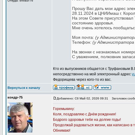
Откуда: bvvaul-76
Прошу Вас дать мои адрес эле
28.11.2024 в ЦНИИмаш г. Корол
На этом Совете присутствовал 
состоянию здоровья.
Мне очень хотелось пообщатьс
Моя почта:
(у Администратор
Телефон:
(у Администратора
На звонки с незнакомых номеро
С уважением, полковник запас
Кто из выпускников общается с Труфановым В.П
непосредственно на мой электронный адрес
y
Федорищева через кого-то из вас.
Вернуться к началу
кондр-75
Добавлено: Сб Май 02, 2026 09:31
Заголовок сооб
Горемыкину:
Коля, поздравляю с Днём рождения!
Бодрого здоровья тебе на долгие годы!
Продолжай радоваться жизни, как написано в т
Обнимаю!