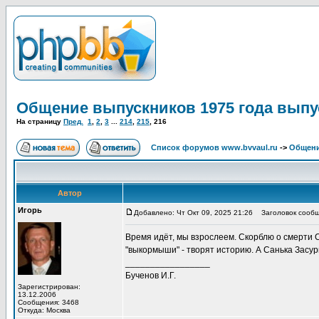
Общение выпускников 1975 года выпу
На страницу
Пред.
1
,
2
,
3
...
214
,
215
,
216
Список форумов www.bvvaul.ru
->
Общени
Автор
Игорь
Добавлено: Чт Окт 09, 2025 21:26
Заголовок сообщ
Время идёт, мы взрослеем. Скорблю о смерти 
"выкормыши" - творят историю. А Санька Засу
_________________
Бученов И.Г.
Зарегистрирован:
13.12.2006
Сообщения: 3468
Откуда: Москва