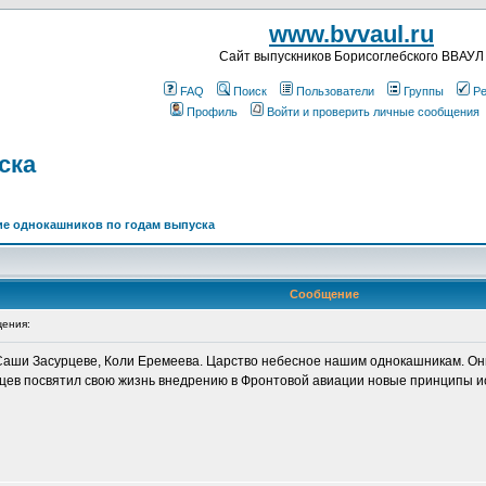
www.bvvaul.ru
Cайт выпускников Борисоглебского ВВАУЛ
FAQ
Поиск
Пользователи
Группы
Ре
Профиль
Войти и проверить личные сообщения
ска
е однокашников по годам выпуска
Сообщение
ения:
Саши Засурцеве, Коли Еремеева. Царство небесное нашим однокашникам. Они
рцев посвятил свою жизнь внедрению в Фронтовой авиации новые принципы и