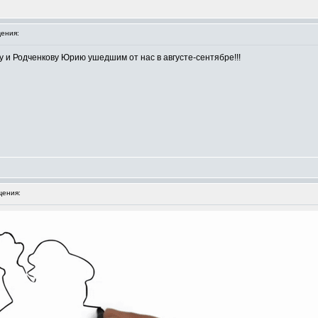
ения:
 и Родченкову Юрию ушедшим от нас в августе-сентябре!!!
ения: