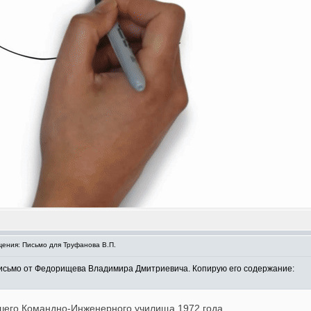
ения: Письмо для Труфанова В.П.
исьмо от Федорищева Владимира Дмитриевича. Копирую его содержание:
шего Командно-Инженерного училища 1972 года.