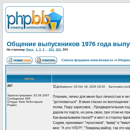
Общение выпускников 1976 года выпу
На страницу
Пред.
1
,
2
,
3
...
201
,
202
,
203
Список форумов www.bvvaul.ru
->
Общени
Автор
267
Добавлено: Сб Окт 18, 2025 18:20
Заголовок сооб
Зарегистрирован: 02.04.2007
Планкин, лично для меня был личностью и чел
Сообщения: 694
"дотягиваться". В моих глазах он воплощение 
Откуда: Київ Чеботарьов
Родіон
полка. Пару зарисовок... Предварительная под
даром по парте, но речь свою, при этом не пре
Как выкалываем глаза!!!" и жест в сторону бди
Сидим, принимает "лунатиков", "маму" и "ямал
мне: "А это ЧТО?!", "Товарищ майор, так это 