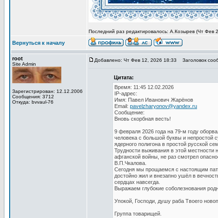
Последний раз редактировалось: А.Козырев (Чт Фев 26
Вернуться к началу
root
Добавлено: Чт Фев 12, 2026 18:33
Заголовок сооб
Site Admin
Цитата:
Время: 11:45 12.02.2026
Зарегистрирован: 12.12.2006
IP-адрес:
Сообщения: 3712
Имя: Павел Иванович Жарёнов
Откуда: bvvaul-76
Email:
pavelzharyonov@yandex.ru
Сообщение:
Вновь скорбная весть!
9 февраля 2026 года на 79-м году обор
человека с большой буквы и непростой с
ядерного полигона в простой русской се
Трудности выживания в этой местности н
афганской войны, не раз смотрел опасно
В.П.Чкалова.
Сегодня мы прощаемся с настоящим патр
достойно жил и внезапно ушёл в вечност
сердцах навсегда.
Выражаем глубокие соболезнования родн
Упокой, Господи, душу раба Твоего ново
Группа товарищей.