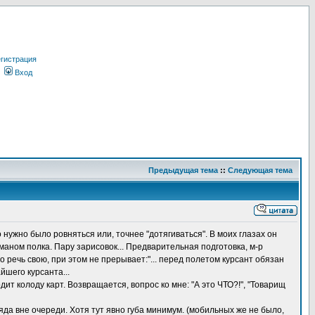
гистрация
Вход
Предыдущая тема
::
Следующая тема
 нужно было ровняться или, точнее "дотягиваться". В моих глазах он
маном полка. Пару зарисовок... Предварительная подготовка, м-р
но речь свою, при этом не прерывает:"... перед полетом курсант обязан
айшего курсанта...
дит колоду карт. Возвращается, вопрос ко мне: "А это ЧТО?!", "Товарищ
яда вне очереди. Хотя тут явно губа минимум. (мобильных же не было,