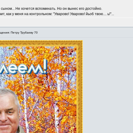
о сыном... Не хочется вспоминать. Но он вынес его достойно.
, как у меня на контрольном: "Уварово! Уварово! йьо6 твою.... ь!"...
ения: Петру Трубаеву 70