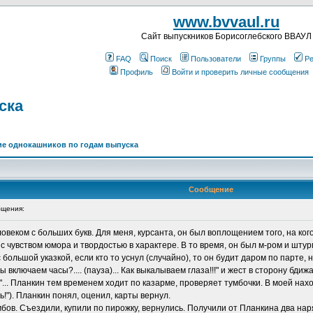
www.bvvaul.ru
Cайт выпускников Борисоглебского ВВАУЛ
FAQ
Поиск
Пользователи
Группы
Ре
Профиль
Войти и проверить личные сообщения
ска
е однокашников по годам выпуска
Сообщение
щения:
веком с больших букв. Для меня, курсанта, он был воплощением того, на кого
с чувством юмора и твордостью в характере. В то время, он был м-ром и штур
 большой указкой, если кто то уснул (случайно), то он будит даром по парте, 
ы включаем часы?.... (пауза)... Как выкалываем глаза!!!" и жест в сторону бдиж
"... Планкин тем временем ходит по казарме, проверяет тумбочки. В моей нахо
!"). Планкин понял, оценил, карты вернул.
бов. Съездили, купили по пирожку, вернулись. Получили от Планкина два нар