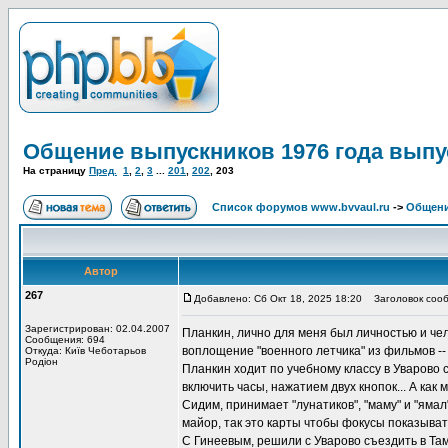
Общение выпускников 1976 года выпу
На страницу
Пред.
1
,
2
,
3
...
201
,
202
,
203
Список форумов www.bvvaul.ru
->
Общени
Автор
267
Добавлено: Сб Окт 18, 2025 18:20
Заголовок сооб
Зарегистрирован: 02.04.2007
Планкин, лично для меня был личностью и чело
Сообщения: 694
воплощение "военного летчика" из фильмов -- 
Откуда: Київ Чеботарьов
Родіон
Планкин ходит по учебному классу в Уварово с
включить часы, нажатием двух кнопок... А как м
Сидим, принимает "лунатиков", "маму" и "ямал
майор, так это карты чтобы фокусы показывать
С Гинеевым, решили с Уварово съездить в Там