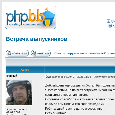
FA
П
Встреча выпускников
Список форумов www.bvvaul.ru
->
Органи
Автор
Буржуй
Добавлено: Вс Дек 07, 2025 13:15
Заголовок сообще
Добрый день однокашники. Хотел бы поделить
Я к сожалению не на всех встречах бывал, но э
свои силы и время для этого.
Огромное спасибо тем, кто нашел время приех
спасибо тем женам, кто сопровождал их.
Ребята, двайте жить долго и счастливо.
Зарегистрирован:
07.07.2007
Всех обнимаю.