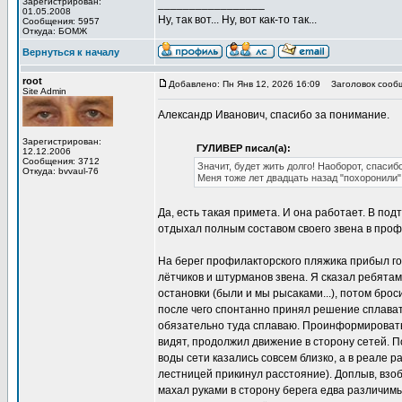
Зарегистрирован:
_________________
01.05.2008
Ну, так вот... Ну, вот как-то так...
Сообщения: 5957
Откуда: БОМЖ
Вернуться к началу
root
Добавлено: Пн Янв 12, 2026 16:09
Заголовок сооб
Site Admin
Александр Иванович, спасибо за понимание.
Зарегистрирован:
ГУЛИВЕР писал(а):
12.12.2006
Сообщения: 3712
Значит, будет жить долго! Наоборот, спасиб
Откуда: bvvaul-76
Меня тоже лет двадцать назад "похоронили".
Да, есть такая примета. И она работает. В по
отдыхал полным составом своего звена в профи
На берег профилакторского пляжика прибыл г
лётчиков и штурманов звена. Я сказал ребятам
остановки (были и мы рысаками...), потом бро
после чего спонтанно принял решение сплавать 
обязательно туда сплаваю. Проинформировать 
видят, продолжил движение в сторону сетей. П
воды сети казались совсем близко, а в реале р
лестницей прикинул расстояние). Доплыв, взобр
махал руками в сторону берега едва различимы