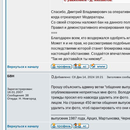
С уважением - Д. Михайлов.
Спасибо, Дмитрий Владимирович за оперативнос
когда отреагируют Модераторы.
Со своей стороны наложил бан на данного поль
Правил и демонстративного игнорирования пр
===
Благодарен всем, кто воздержался одобрять и
Может я и не прав, но рассматриваю подобны
последствиями которой станет блокировка наше
настоящей обстановке. Создаётся впечатление,
"Так не доставайся ты никому!"...
Вернуться к началу
БВН
Добавлено: Сб Дек 14, 2024 16:21
Заголовок сообщ
Прошу объяснить админу ветки "общение выпус
Зарегистрирован:
опубликованием неприятных мне фото. Володя п
18.01.2007
Сообщения: 38
трижды просил его навсегда удалить эти фото.
Откуда: Н. Новгород
лицом. На странице 450 ветки общения выпуск
удалить эти фото, чтоб гарантировать что они 
_________________
выпускник 1987 года, Арциз, Мартыновка, Черн
Вернуться к началу