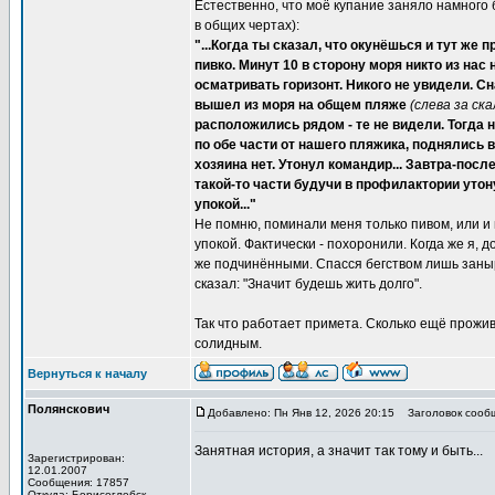
Естественно, что моё купание заняло намного
в общих чертах):
"...Когда ты сказал, что окунёшься и тут же
пивко. Минут 10 в сторону моря никто из нас 
осматривать горизонт. Никого не увидели. С
вышел из моря на общем пляже
(слева за ска
расположились рядом - те не видели. Тогда 
по обе части от нашего пляжика, поднялись в
хозяина нет. Утонул командир... Завтра-пос
такой-то части будучи в профилактории утону
упокой..."
Не помню, поминали меня только пивом, или и в
упокой. Фактически - похоронили. Когда же я, 
же подчинёнными. Спасся бегством лишь занырн
сказал: "Значит будешь жить долго".
Так что работает примета. Сколько ещё прожив
солидным.
Вернуться к началу
Полянскович
Добавлено: Пн Янв 12, 2026 20:15
Заголовок сооб
Занятная история, а значит так тому и быть...
Зарегистрирован:
12.01.2007
Сообщения: 17857
Откуда: Борисоглебск