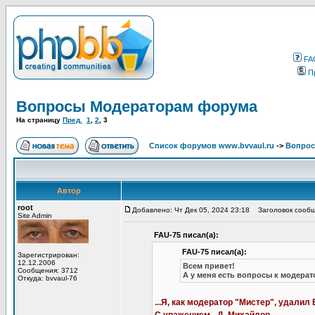
FA
П
Вопросы Модераторам форума
На страницу
Пред.
1
,
2
,
3
Список форумов www.bvvaul.ru
->
Вопрос
Автор
root
Добавлено: Чт Дек 05, 2024 23:18
Заголовок сообщ
Site Admin
FAU-75 писал(а):
FAU-75 писал(а):
Зарегистрирован:
12.12.2006
Всем привет!
Сообщения: 3712
А у меня есть вопросы к модерато
Откуда: bvvaul-76
...Я, как модератор "Мистер", удалил