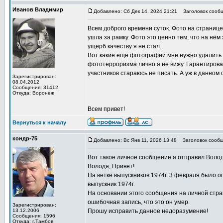
Иванов Владимир
Добавлено: Сб Дек 14, 2024 21:21
Заголовок сообще
Всем доброго времени суток. Фото на страниц
ушла за рамку. Фото это ценно тем, что на нём
ущерб качеству я не стал.
Вот какие ещё фотографии мне нужно удалить 
фототерроризма лично я не вижу. Гарантироват
участников стараюсь не писать. А уж в данном 
Зарегистрирован:
08.04.2012
Сообщения: 31412
Откуда: Воронеж
Всем привет!
Вернуться к началу
кондр-75
Добавлено: Вс Янв 11, 2026 13:48
Заголовок сообщ
Вот такое личное сообщение я отправил Волод
Володя, Привет!
На ветке выпускников 1974г. 3 февраля было о
выпускник 1974г.
На основании этого сообщения на личной стра
ошибочная запись, что это он умер.
Зарегистрирован:
13.12.2006
Прошу исправить данное недоразумение!
Сообщения: 1596
_________________
Откуда: г.Тамбов