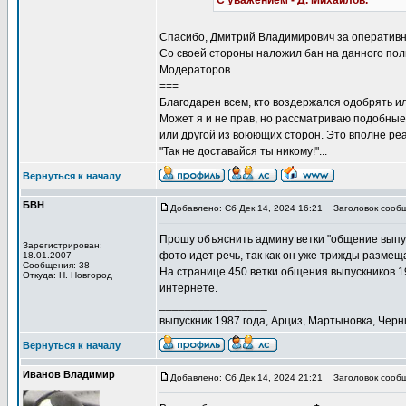
С уважением - Д. Михайлов.
Спасибо, Дмитрий Владимирович за оперативнос
Со своей стороны наложил бан на данного пол
Модераторов.
===
Благодарен всем, кто воздержался одобрять и
Может я и не прав, но рассматриваю подобны
или другой из воюющих сторон. Это вполне реа
"Так не доставайся ты никому!"...
Вернуться к началу
БВН
Добавлено: Сб Дек 14, 2024 16:21
Заголовок сообщ
Прошу объяснить админу ветки "общение выпус
Зарегистрирован:
фото идет речь, так как он уже трижды размещ
18.01.2007
Сообщения: 38
На странице 450 ветки общения выпускников 19
Откуда: Н. Новгород
интернете.
_________________
выпускник 1987 года, Арциз, Мартыновка, Черн
Вернуться к началу
Иванов Владимир
Добавлено: Сб Дек 14, 2024 21:21
Заголовок сообще