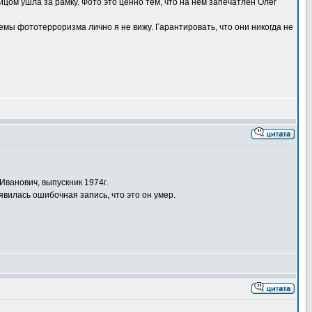
цом ушла за рамку. Фото это ценно тем, что на нём запечатлён Олег
мы фототерроризма лично я не вижу. Гарантировать, что они никогда не
Иванович, выпускник 1974г.
вилась ошибочная запись, что это он умер.