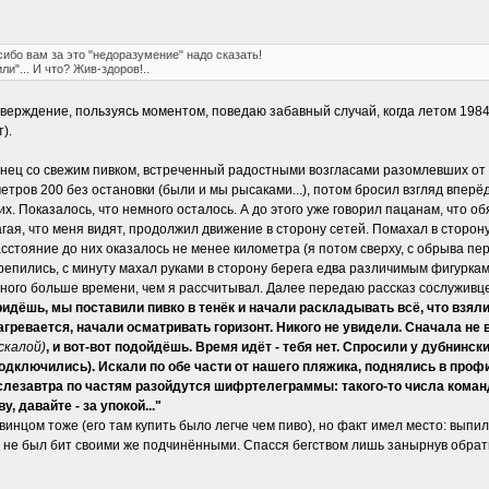
сибо вам за это "недоразумение" надо сказать!
и"... И что? Жив-здоров!..
дтверждение, пользуясь моментом, поведаю забавный случай, когда летом 198
).
нец со свежим пивком, встреченный радостными возгласами разомлевших от жа
етров 200 без остановки (были и мы рысаками...), потом бросил взгляд впе
х. Показалось, что немного осталось. А до этого уже говорил пацанам, что
гая, что меня видят, продолжил движение в сторону сетей. Помахал в сторону
асстояние до них оказалось не менее километра (я потом сверху, с обрыва пе
крепились, с минуту махал руками в сторону берега едва различимым фигуркам 
много больше времени, чем я рассчитывал. Далее передаю рассказ сослуживцев
придёшь, мы поставили пивко в тенёк и начали раскладывать всё, что взяли
 нагревается, начали осматривать горизонт. Никого не увидели. Сначала н
 скалой)
, и вот-вот подойдёшь. Время идёт - тебя нет. Спросили у дубнинск
дключились). Искали по обе части от нашего пляжика, поднялись в профил
послезавтра по частям разойдутся шифртелеграммы: такого-то числа коман
у, давайте - за упокой..."
инцом тоже (его там купить было легче чем пиво), но факт имел место: выпили
ь не был бит своими же подчинёнными. Спасся бегством лишь занырнув обратно