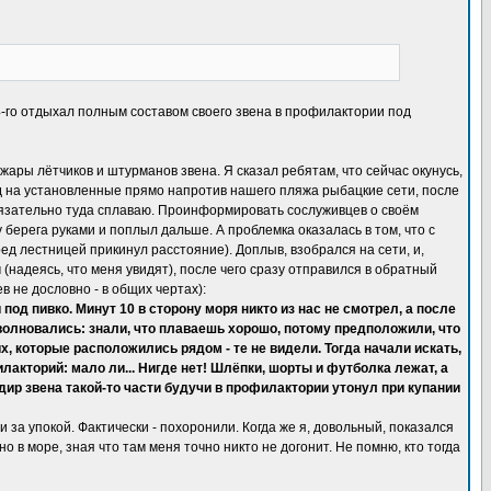
4-го отдыхал полным составом своего звена в профилактории под
ры лётчиков и штурманов звена. Я сказал ребятам, что сейчас окунусь,
рёд на установленные прямо напротив нашего пляжа рыбацкие сети, после
 обязательно туда сплаваю. Проинформировать сослуживцев о своём
 берега руками и поплыл дальше. А проблемка оказалась в том, что с
ред лестницей прикинул расстояние). Доплыв, взобрался на сети, и,
(надеясь, что меня увидят), после чего сразу отправился в обратный
 не дословно - в общих чертах):
 под пивко. Минут 10 в сторону моря никто из нас не смотрел, а после
е волновались: знали, что плаваешь хорошо, потому предположили, что
их, которые расположились рядом - те не видели. Тогда начали искать,
акторий: мало ли... Нигде нет! Шлёпки, шорты и футболка лежат, а
дир звена такой-то части будучи в профилактории утонул при купании
 за упокой. Фактически - похоронили. Когда же я, довольный, показался
 в море, зная что там меня точно никто не догонит. Не помню, кто тогда