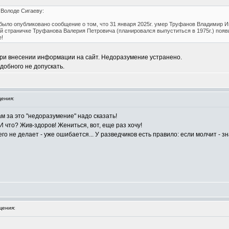
 Володе Сигаеву:
 было опубликовано сообщение о том, что 31 января 2025г. умер Труфанов Владимир И
й страничке Труфанова Валерия Петровича (планировался выпуститься в 1975г.) появи
!
при внесении информации на сайт. Недоразумение устранено.
добного не допускать.
ения:
ам за это "недоразумение" надо сказать!
И что? Жив-здоров! Жениться, вот, еще раз хочу!
чего не делает - уже ошибается... У разведчиков есть правило: если молчит - з
щения: