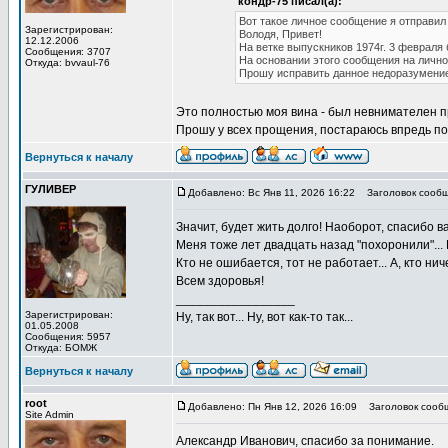
кондр-75 писал(а):
Вот такое личное сообщение я отправил
Зарегистрирован:
Володя, Привет!
12.12.2006
На ветке выпускников 1974г. 3 февраля
Сообщения: 3707
На основании этого сообщения на лично
Откуда: bvvaul-76
Прошу исправить данное недоразумение
Это полностью моя вина - был невнимателен 
Прошу у всех прощения, постараюсь впредь по
Вернуться к началу
ГУЛИВЕР
Добавлено: Вс Янв 11, 2026 16:22
Заголовок сообщ
Значит, будет жить долго! Наоборот, спасибо в
Меня тоже лет двадцать назад "похоронили"... 
Кто не ошибается, тот не работает... А, кто ни
Всем здоровья!
_________________
Зарегистрирован:
Ну, так вот... Ну, вот как-то так...
01.05.2008
Сообщения: 5957
Откуда: БОМЖ
Вернуться к началу
root
Добавлено: Пн Янв 12, 2026 16:09
Заголовок сооб
Site Admin
Александр Иванович, спасибо за понимание.