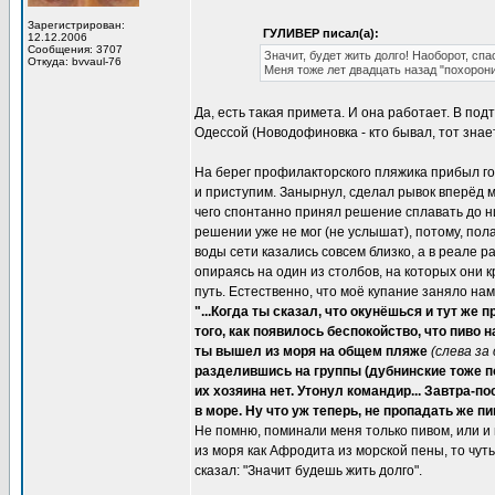
Зарегистрирован:
ГУЛИВЕР писал(а):
12.12.2006
Сообщения: 3707
Значит, будет жить долго! Наоборот, спа
Откуда: bvvaul-76
Меня тоже лет двадцать назад "похоронил
Да, есть такая примета. И она работает. В по
Одессой (Новодофиновка - кто бывал, тот знает
На берег профилакторского пляжика прибыл го
и приступим. Занырнул, сделал рывок вперёд м
чего спонтанно принял решение сплавать до ни
решении уже не мог (не услышат), потому, пола
воды сети казались совсем близко, а в реале р
опираясь на один из столбов, на которых они 
путь. Естественно, что моё купание заняло на
"...Когда ты сказал, что окунёшься и тут же 
того, как появилось беспокойство, что пиво
ты вышел из моря на общем пляже
(слева за
разделившись на группы (дубнинские тоже по
их хозяина нет. Утонул командир... Завтра-
в море. Ну что уж теперь, не пропадать же пив
Не помню, поминали меня только пивом, или и в
из моря как Афродита из морской пены, то чут
сказал: "Значит будешь жить долго".