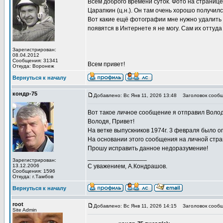
Всем доброго времени суток. Фото на странице
Царапкин (ц.н.). Он там очень хорошо получился
Вот какие ещё фотографии мне нужно удалить 
появятся в Интернете я не могу. Сам их оттуда
Зарегистрирован:
08.04.2012
Сообщения: 31341
Всем привет!
Откуда: Воронеж
Вернуться к началу
кондр-75
Добавлено: Вс Янв 11, 2026 13:48
Заголовок сообщ
Вот такое личное сообщение я отправил Волод
Володя, Привет!
На ветке выпускников 1974г. 3 февраля было о
На основании этого сообщения на личной стра
Прошу исправить данное недоразумение!
_________________
Зарегистрирован:
13.12.2006
С уважением, А.Кондрашов.
Сообщения: 1596
Откуда: г.Тамбов
Вернуться к началу
root
Добавлено: Вс Янв 11, 2026 14:15
Заголовок сообщ
Site Admin