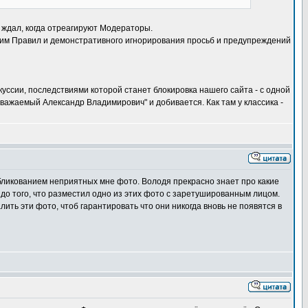
ё ждал, когда отреагируют Модераторы.
я им Правил и демонстративного игнорирования просьб и предупреждений
куссии, последствиями которой станет блокировка нашего сайта - с одной
важаемый Александр Владимирович" и добивается. Как там у классика -
бликованием неприятных мне фото. Володя прекрасно знает про какие
 до того, что разместил одно из этих фото с заретушированным лицом.
ить эти фото, чтоб гарантировать что они никогда вновь не появятся в