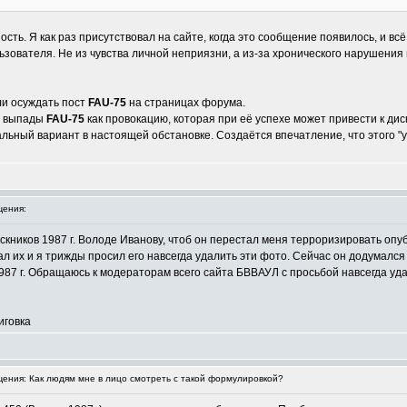
ть. Я как раз присутствовал на сайте, когда это сообщение появилось, и вс
ьзователя. Не из чувства личной неприязни, а из-за хронического нарушени
ли осуждать пост
FAU-75
на страницах форума.
е выпады
FAU-75
как провокацию, которая при её успехе может привести к дис
льный вариант в настоящей обстановке. Создаётся впечатление, что этого "у
ения:
кников 1987 г. Володе Иванову, чтоб он перестал меня терроризировать опу
ал их и я трижды просил его навсегда удалить эти фото. Сейчас он додумался
87 г. Обращаюсь к модераторам всего сайта БВВАУЛ с просьбой навсегда удал
иговка
ния: Как людям мне в лицо смотреть с такой формулировкой?