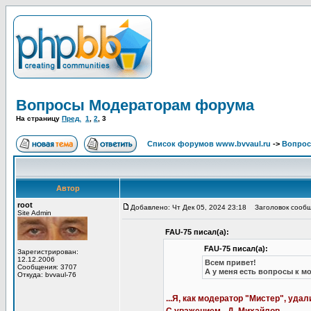
Вопросы Модераторам форума
На страницу
Пред.
1
,
2
,
3
Список форумов www.bvvaul.ru
->
Вопрос
Автор
root
Добавлено: Чт Дек 05, 2024 23:18
Заголовок сообщ
Site Admin
FAU-75 писал(а):
FAU-75 писал(а):
Зарегистрирован:
12.12.2006
Всем привет!
Сообщения: 3707
А у меня есть вопросы к мо
Откуда: bvvaul-76
...Я, как модератор "Мистер", уда