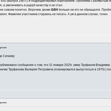
 450 (Выпуск 1987г.) я подредактировал обрезанием. Проблема с размытым ли
, а увеличивать в ущерб качеству я не стал.
не совсем понятно. Впрочем, кроме
БВН
больше ни кто не обращался. Пробле
 взял. Фамилии участников стараюсь не писать. А уж в данном случае, точно.
ения:
е Сигаеву:
публиковано сообщение о том, что 31 января 2025г. умер Труфанов Владимир 
ничке Труфанова Валерия Петровича (планировался выпуститься в 1975г.) поя
ения: