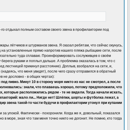
4-го отдыхал полным составом своего звена в профилактории под
ры лётчиков и штурманов звена. Я сказал ребятам, что сейчас окунусь,
рёд на установленные прямо напротив нашего пляжа рыбацкие сети, после
 обязательно туда сплаваю. Проинформировать сослуживцев о своём
 берега руками и поплыл дальше. А проблемка оказалась в том, что с
ред лестницей прикинул расстояние). Доплыв, взобрался на сети, и,
(надеясь, что меня увидят), после чего сразу отправился в обратный
 не дословно - в общих чертах):
 под пивко. Минут 10 в сторону моря никто из нас не смотрел, а после
е волновались: знали, что плаваешь хорошо, потому предположили, что
их, которые расположились рядом - те не видели. Тогда начали искать,
акторий: мало ли... Нигде нет! Шлёпки, шорты и футболка лежат, а
дир звена такой-то части будучи в профилактории утонул при купании
 за упокой. Фактически - похоронили. Когда же я, довольный, показался
 в море, зная что там меня точно никто не догонит. Не помню, кто тогда