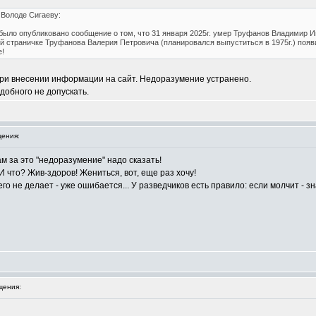
 Володе Сигаеву:
 было опубликовано сообщение о том, что 31 января 2025г. умер Труфанов Владимир И
й страничке Труфанова Валерия Петровича (планировался выпуститься в 1975г.) появи
!
при внесении информации на сайт. Недоразумение устранено.
добного не допускать.
ения:
ам за это "недоразумение" надо сказать!
И что? Жив-здоров! Жениться, вот, еще раз хочу!
чего не делает - уже ошибается... У разведчиков есть правило: если молчит - з
щения: