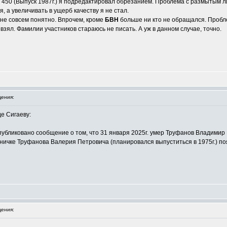
 450 (Выпуск 1987г.) я подредактировал обрезанием. Проблема с размытым ли
, а увеличивать в ущерб качеству я не стал.
не совсем понятно. Впрочем, кроме
БВН
больше ни кто не обращался. Пробле
 взял. Фамилии участников стараюсь не писать. А уж в данном случае, точно.
ения:
е Сигаеву:
публиковано сообщение о том, что 31 января 2025г. умер Труфанов Владимир 
ничке Труфанова Валерия Петровича (планировался выпуститься в 1975г.) поя
ения: