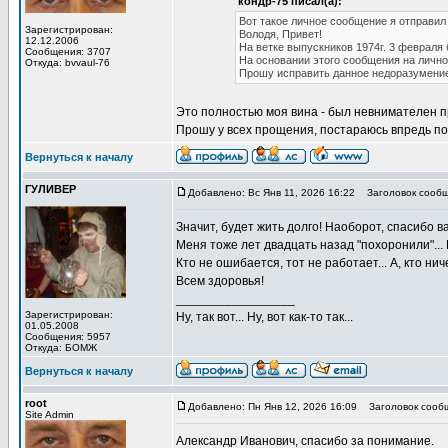
кондр-75 писал(а):
Вот такое личное сообщение я отправил
Зарегистрирован:
Володя, Привет!
12.12.2006
На ветке выпускников 1974г. 3 февраля
Сообщения: 3707
На основании этого сообщения на лично
Откуда: bvvaul-76
Прошу исправить данное недоразумение
Это полностью моя вина - был невнимателен 
Прошу у всех прощения, постараюсь впредь по
Вернуться к началу
ГУЛИВЕР
Добавлено: Вс Янв 11, 2026 16:22
Заголовок сообщ
Значит, будет жить долго! Наоборот, спасибо в
Меня тоже лет двадцать назад "похоронили"... 
Кто не ошибается, тот не работает... А, кто ни
Всем здоровья!
_________________
Зарегистрирован:
Ну, так вот... Ну, вот как-то так...
01.05.2008
Сообщения: 5957
Откуда: БОМЖ
Вернуться к началу
root
Добавлено: Пн Янв 12, 2026 16:09
Заголовок сооб
Site Admin
Александр Иванович, спасибо за понимание.