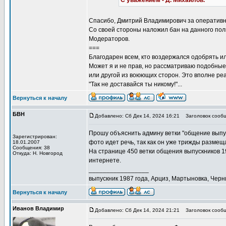
С уважением - Д. Михайлов.
Спасибо, Дмитрий Владимирович за оперативнос
Со своей стороны наложил бан на данного пол
Модераторов.
===
Благодарен всем, кто воздержался одобрять и
Может я и не прав, но рассматриваю подобны
или другой из воюющих сторон. Это вполне реа
"Так не доставайся ты никому!"...
Вернуться к началу
БВН
Добавлено: Сб Дек 14, 2024 16:21
Заголовок сообщ
Прошу объяснить админу ветки "общение выпус
Зарегистрирован:
фото идет речь, так как он уже трижды размещ
18.01.2007
Сообщения: 38
На странице 450 ветки общения выпускников 19
Откуда: Н. Новгород
интернете.
_________________
выпускник 1987 года, Арциз, Мартыновка, Черн
Вернуться к началу
Иванов Владимир
Добавлено: Сб Дек 14, 2024 21:21
Заголовок сообще