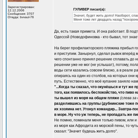
Зарегистрирован:
ГУЛИВЕР писал(а):
12.12.2006
Сообщения: 3707
Значит, будет жить долго! Наоборот, спа
Откуда: bvvaul-76
Меня тоже лет двадцать назад "похоронил
Да, есть такая примета. И она работает. В по
Одессой (Новодофиновка - кто бывал, тот знает
На берег профилакторского пляжика прибыл го
и приступим. Занырнул, сделал рывок вперёд м
чего спонтанно принял решение сплавать до ни
решении уже не мог (не услышат), потому, пола
воды сети казались совсем близко, а в реале р
опираясь на один из столбов, на которых они 
путь. Естественно, что моё купание заняло на
"...Когда ты сказал, что окунёшься и тут же 
того, как появилось беспокойство, что пиво
ты вышел из моря на общем пляже
(слева за
разделившись на группы (дубнинские тоже по
их хозяина нет. Утонул командир... Завтра-
в море. Ну что уж теперь, не пропадать же пив
Не помню, поминали меня только пивом, или и в
из моря как Афродита из морской пены, то чут
сказал: "Значит будешь жить долго".