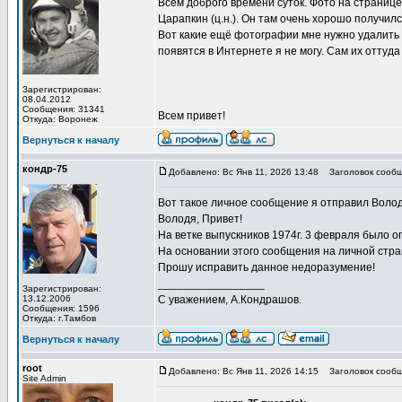
Всем доброго времени суток. Фото на странице
Царапкин (ц.н.). Он там очень хорошо получился
Вот какие ещё фотографии мне нужно удалить 
появятся в Интернете я не могу. Сам их оттуда
Зарегистрирован:
08.04.2012
Сообщения: 31341
Всем привет!
Откуда: Воронеж
Вернуться к началу
кондр-75
Добавлено: Вс Янв 11, 2026 13:48
Заголовок сообщ
Вот такое личное сообщение я отправил Волод
Володя, Привет!
На ветке выпускников 1974г. 3 февраля было о
На основании этого сообщения на личной стра
Прошу исправить данное недоразумение!
_________________
Зарегистрирован:
13.12.2006
С уважением, А.Кондрашов.
Сообщения: 1596
Откуда: г.Тамбов
Вернуться к началу
root
Добавлено: Вс Янв 11, 2026 14:15
Заголовок сообщ
Site Admin