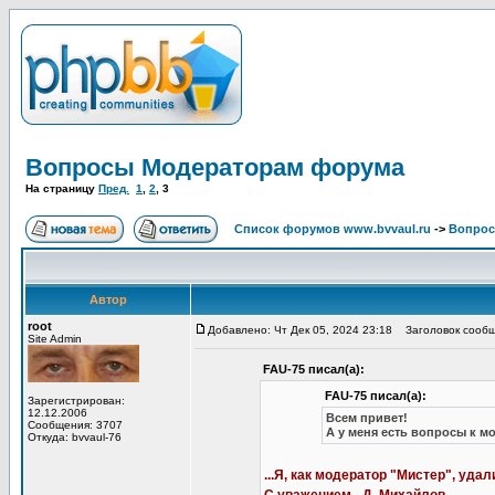
Вопросы Модераторам форума
На страницу
Пред.
1
,
2
,
3
Список форумов www.bvvaul.ru
->
Вопрос
Автор
root
Добавлено: Чт Дек 05, 2024 23:18
Заголовок сообщ
Site Admin
FAU-75 писал(а):
FAU-75 писал(а):
Зарегистрирован:
12.12.2006
Всем привет!
Сообщения: 3707
А у меня есть вопросы к мо
Откуда: bvvaul-76
...Я, как модератор "Мистер", уда