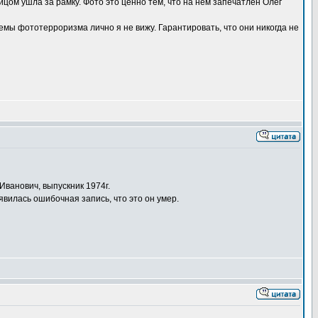
цом ушла за рамку. Фото это ценно тем, что на нём запечатлён Олег
мы фототерроризма лично я не вижу. Гарантировать, что они никогда не
Иванович, выпускник 1974г.
вилась ошибочная запись, что это он умер.