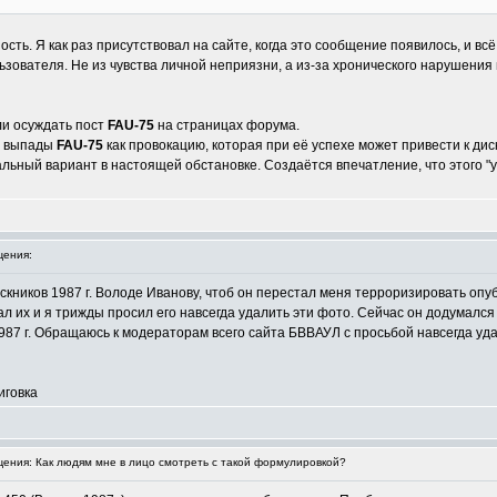
ть. Я как раз присутствовал на сайте, когда это сообщение появилось, и вс
ьзователя. Не из чувства личной неприязни, а из-за хронического нарушени
ли осуждать пост
FAU-75
на страницах форума.
е выпады
FAU-75
как провокацию, которая при её успехе может привести к дис
льный вариант в настоящей обстановке. Создаётся впечатление, что этого "у
ения:
кников 1987 г. Володе Иванову, чтоб он перестал меня терроризировать опу
ал их и я трижды просил его навсегда удалить эти фото. Сейчас он додумался
87 г. Обращаюсь к модераторам всего сайта БВВАУЛ с просьбой навсегда удал
иговка
ния: Как людям мне в лицо смотреть с такой формулировкой?