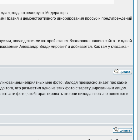
ё ждал, когда отреагируют Модераторы.
я им Правил и демонстративного игнорирования просьб и предупреждений
куссии, последствиями которой станет блокировка нашего сайта - с одной
важаемый Александр Владимирович" и добивается. Как там у классика -
бликованием неприятных мне фото. Володя прекрасно знает про какие
 до того, что разместил одно из этих фото с заретушированным лицом.
ить эти фото, чтоб гарантировать что они никогда вновь не появятся в