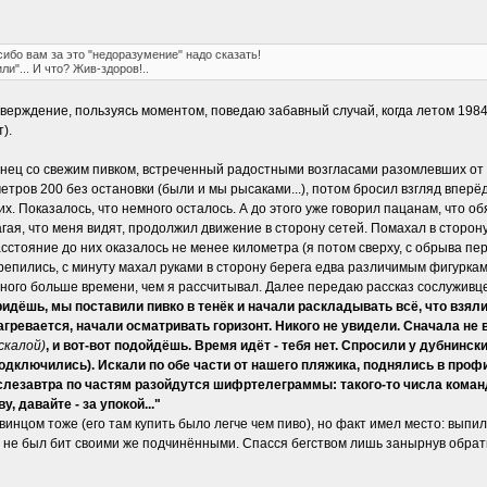
сибо вам за это "недоразумение" надо сказать!
и"... И что? Жив-здоров!..
дтверждение, пользуясь моментом, поведаю забавный случай, когда летом 198
).
нец со свежим пивком, встреченный радостными возгласами разомлевших от жа
етров 200 без остановки (были и мы рысаками...), потом бросил взгляд впе
х. Показалось, что немного осталось. А до этого уже говорил пацанам, что
гая, что меня видят, продолжил движение в сторону сетей. Помахал в сторону
асстояние до них оказалось не менее километра (я потом сверху, с обрыва пе
крепились, с минуту махал руками в сторону берега едва различимым фигуркам 
много больше времени, чем я рассчитывал. Далее передаю рассказ сослуживцев
придёшь, мы поставили пивко в тенёк и начали раскладывать всё, что взяли
 нагревается, начали осматривать горизонт. Никого не увидели. Сначала н
 скалой)
, и вот-вот подойдёшь. Время идёт - тебя нет. Спросили у дубнинск
дключились). Искали по обе части от нашего пляжика, поднялись в профил
послезавтра по частям разойдутся шифртелеграммы: такого-то числа коман
у, давайте - за упокой..."
инцом тоже (его там купить было легче чем пиво), но факт имел место: выпили
ь не был бит своими же подчинёнными. Спасся бегством лишь занырнув обратно