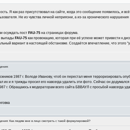
ть. Я как раз присутствовал на сайте, когда это сообщение появилось, и вс
ьзователя. Не из чувства личной неприязни, а из-за хронического нарушени
ли осуждать пост
FAU-75
на страницах форума.
е выпады
FAU-75
как провокацию, которая при её успехе может привести к дис
льный вариант в настоящей обстановке. Создаётся впечатление, что этого "у
ения:
кников 1987 г. Володе Иванову, чтоб он перестал меня терроризировать опу
ал их и я трижды просил его навсегда удалить эти фото. Сейчас он додумался
87 г. Обращаюсь к модераторам всего сайта БВВАУЛ с просьбой навсегда удал
иговка
ния: Как людям мне в лицо смотреть с такой формулировкой?