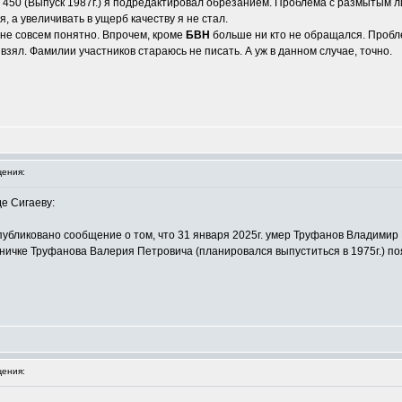
 450 (Выпуск 1987г.) я подредактировал обрезанием. Проблема с размытым ли
, а увеличивать в ущерб качеству я не стал.
не совсем понятно. Впрочем, кроме
БВН
больше ни кто не обращался. Пробле
 взял. Фамилии участников стараюсь не писать. А уж в данном случае, точно.
ения:
е Сигаеву:
публиковано сообщение о том, что 31 января 2025г. умер Труфанов Владимир 
ничке Труфанова Валерия Петровича (планировался выпуститься в 1975г.) поя
ения: