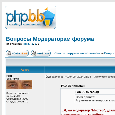
Вопросы Модераторам форума
На страницу
Пред.
1
,
2
,
3
Список форумов www.bvvaul.ru
->
Вопрос
Автор
root
Добавлено: Чт Дек 05, 2024 23:18
Заголовок сообщ
Site Admin
FAU-75 писал(а):
FAU-75 писал(а):
Зарегистрирован:
12.12.2006
Всем привет!
Сообщения: 3707
А у меня есть вопросы к мо
Откуда: bvvaul-76
...Я, как модератор "Мистер", уда