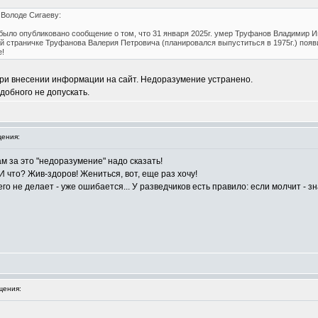
 Володе Сигаеву:
 было опубликовано сообщение о том, что 31 января 2025г. умер Труфанов Владимир И
й страничке Труфанова Валерия Петровича (планировался выпуститься в 1975г.) появи
!
при внесении информации на сайт. Недоразумение устранено.
добного не допускать.
ения:
ам за это "недоразумение" надо сказать!
И что? Жив-здоров! Жениться, вот, еще раз хочу!
чего не делает - уже ошибается... У разведчиков есть правило: если молчит - з
щения: