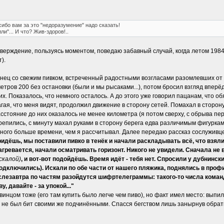
сибо вам за это "недоразумение" надо сказать!
и"... И что? Жив-здоров!..
дтверждение, пользуясь моментом, поведаю забавный случай, когда летом 198
).
нец со свежим пивком, встреченный радостными возгласами разомлевших от жа
етров 200 без остановки (были и мы рысаками...), потом бросил взгляд впе
х. Показалось, что немного осталось. А до этого уже говорил пацанам, что
гая, что меня видят, продолжил движение в сторону сетей. Помахал в сторону
асстояние до них оказалось не менее километра (я потом сверху, с обрыва пе
крепились, с минуту махал руками в сторону берега едва различимым фигуркам 
много больше времени, чем я рассчитывал. Далее передаю рассказ сослуживцев
придёшь, мы поставили пивко в тенёк и начали раскладывать всё, что взяли
 нагревается, начали осматривать горизонт. Никого не увидели. Сначала н
 скалой)
, и вот-вот подойдёшь. Время идёт - тебя нет. Спросили у дубнинск
дключились). Искали по обе части от нашего пляжика, поднялись в профил
послезавтра по частям разойдутся шифртелеграммы: такого-то числа коман
у, давайте - за упокой..."
инцом тоже (его там купить было легче чем пиво), но факт имел место: выпили
ь не был бит своими же подчинёнными. Спасся бегством лишь занырнув обратно