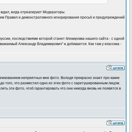
ё ждал, когда отреагируют Модераторы.
я им Правил и демонстративного игнорирования просьб и предупреждений
куссии, последствиями которой станет блокировка нашего сайта - с одной
важаемый Александр Владимирович" и добивается. Как там у классика -
бликованием неприятных мне фото. Володя прекрасно знает про какие
 до того, что разместил одно из этих фото с заретушированным лицом.
ить эти фото, чтоб гарантировать что они никогда вновь не появятся в