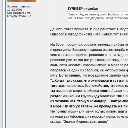
Зарегистрирован:
ГУЛИВЕР писал(а):
12.12.2006
Сообщения: 3707
Значит, будет жить долго! Наоборот, спа
Откуда: bvvaul-76
Меня тоже лет двадцать назад "похоронил
Да, есть такая примета. И она работает. В по
Одессой (Новодофиновка - кто бывал, тот знает
На берег профилакторского пляжика прибыл го
и приступим. Занырнул, сделал рывок вперёд м
чего спонтанно принял решение сплавать до ни
решении уже не мог (не услышат), потому, пола
воды сети казались совсем близко, а в реале р
опираясь на один из столбов, на которых они 
путь. Естественно, что моё купание заняло на
"...Когда ты сказал, что окунёшься и тут же 
того, как появилось беспокойство, что пиво
ты вышел из моря на общем пляже
(слева за
разделившись на группы (дубнинские тоже по
их хозяина нет. Утонул командир... Завтра-
в море. Ну что уж теперь, не пропадать же пив
Не помню, поминали меня только пивом, или и в
из моря как Афродита из морской пены, то чут
сказал: "Значит будешь жить долго".