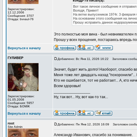
кондр-75 писал(а):
Вот такое личное сообщение я отправил
Зарегистрирован:
Володя, Привет!
12.12.2006
На ветке выпускников 1974г. 3 февраля
Сообщения: 3707
На основании этого сообщения на лично
Откуда: bvvaul-76
Прошу исправить данное недоразумение
Это полностью моя вина - был невнимателен 
Прошу у всех прощения, постараюсь впредь по
Вернуться к началу
ГУЛИВЕР
Добавлено: Вс Янв 11, 2026 16:22
Заголовок сообщ
Значит, будет жить долго! Наоборот, спасибо в
Меня тоже лет двадцать назад "похоронили"... 
Кто не ошибается, тот не работает... А, кто ни
Всем здоровья!
_________________
Зарегистрирован:
Ну, так вот... Ну, вот как-то так...
01.05.2008
Сообщения: 5957
Откуда: БОМЖ
Вернуться к началу
root
Добавлено: Пн Янв 12, 2026 16:09
Заголовок сооб
Site Admin
Александр Иванович, спасибо за понимание.