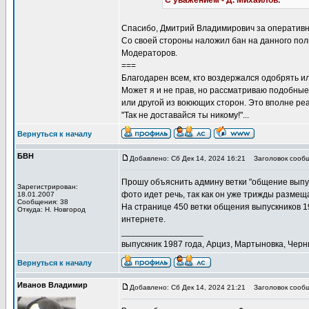
С уважением - Д. Михайлов.
Спасибо, Дмитрий Владимирович за оперативнос
Со своей стороны наложил бан на данного пол
Модераторов.
===
Благодарен всем, кто воздержался одобрять и
Может я и не прав, но рассматриваю подобны
или другой из воюющих сторон. Это вполне реа
"Так не доставайся ты никому!"...
Вернуться к началу
БВН
Добавлено: Сб Дек 14, 2024 16:21
Заголовок сообщ
Прошу объяснить админу ветки "общение выпус
Зарегистрирован:
фото идет речь, так как он уже трижды размещ
18.01.2007
Сообщения: 38
На странице 450 ветки общения выпускников 19
Откуда: Н. Новгород
интернете.
_________________
выпускник 1987 года, Арциз, Мартыновка, Черн
Вернуться к началу
Иванов Владимир
Добавлено: Сб Дек 14, 2024 21:21
Заголовок сообще