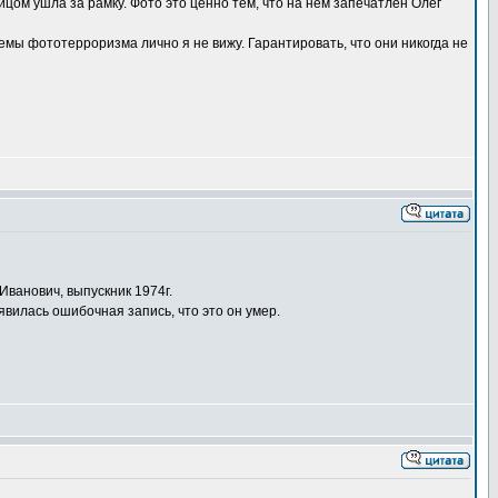
цом ушла за рамку. Фото это ценно тем, что на нём запечатлён Олег
мы фототерроризма лично я не вижу. Гарантировать, что они никогда не
Иванович, выпускник 1974г.
вилась ошибочная запись, что это он умер.