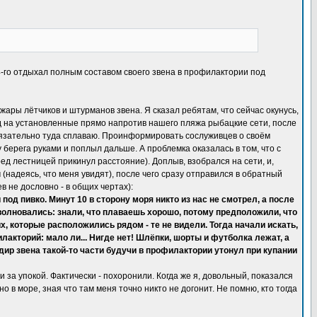
4-го отдыхал полным составом своего звена в профилактории под
ры лётчиков и штурманов звена. Я сказал ребятам, что сейчас окунусь,
рёд на установленные прямо напротив нашего пляжа рыбацкие сети, после
 обязательно туда сплаваю. Проинформировать сослуживцев о своём
 берега руками и поплыл дальше. А проблемка оказалась в том, что с
ред лестницей прикинул расстояние). Доплыв, взобрался на сети, и,
(надеясь, что меня увидят), после чего сразу отправился в обратный
 не дословно - в общих чертах):
 под пивко. Минут 10 в сторону моря никто из нас не смотрел, а после
е волновались: знали, что плаваешь хорошо, потому предположили, что
их, которые расположились рядом - те не видели. Тогда начали искать,
акторий: мало ли... Нигде нет! Шлёпки, шорты и футболка лежат, а
дир звена такой-то части будучи в профилактории утонул при купании
 за упокой. Фактически - похоронили. Когда же я, довольный, показался
 в море, зная что там меня точно никто не догонит. Не помню, кто тогда