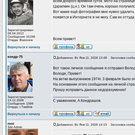
Всем доброго времени суток. Фото на странице
Царапкин (ц.н.). Он там очень хорошо получился
Вот какие ещё фотографии мне нужно удалить 
появятся в Интернете я не могу. Сам их оттуда
Зарегистрирован:
08.04.2012
Сообщения: 31336
Всем привет!
Откуда: Воронеж
Вернуться к началу
кондр-75
Добавлено: Вс Янв 11, 2026 13:48
Заголовок сообщ
Вот такое личное сообщение я отправил Волод
Володя, Привет!
На ветке выпускников 1974г. 3 февраля было о
На основании этого сообщения на личной стра
Прошу исправить данное недоразумение!
_________________
Зарегистрирован:
13.12.2006
С уважением, А.Кондрашов.
Сообщения: 1596
Откуда: г.Тамбов
Вернуться к началу
root
Добавлено: Вс Янв 11, 2026 14:15
Заголовок сообщ
Site Admin