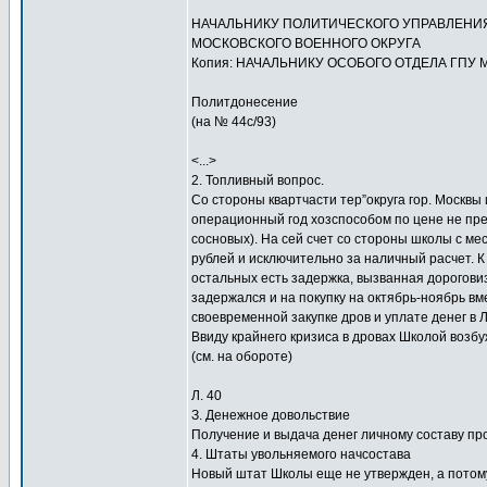
НАЧАЛЬНИКУ ПОЛИТИЧЕСКОГО УПРАВЛЕНИ
МОСКОВСКОГО ВОЕННОГО ОКРУГА
Копия: НАЧАЛЬНИКУ ОСОБОГО ОТДЕЛА ГПУ 
Политдонесение
(на № 44с/93)
<...>
2. Топливный вопрос.
Со стороны квартчасти тер”округа гор. Москвы
операционный год хозспособом по цене не пре
сосновых). На сей счет со стороны школы с ме
рублей и исключительно за наличный расчет. 
остальных есть задержка, вызванная дорогови
задержался и на покупку на октябрь-ноябрь вм
своевременной закупке дров и уплате денег в 
Ввиду крайнего кризиса в дровах Школой возбу
(см. на обороте)
Л. 40
З. Денежное довольствие
Получение и выдача денег личному составу пр
4. Штаты увольняемого начсостава
Новый штат Школы еще не утвержден, а потом