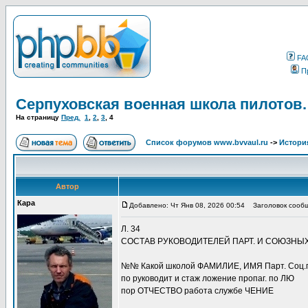
FA
П
Серпуховская военная школа пилотов.
На страницу
Пред.
1
,
2
,
3
,
4
Список форумов www.bvvaul.ru
->
Истори
Автор
Кара
Добавлено: Чт Янв 08, 2026 00:54
Заголовок сообщ
Л. 34
СОСТАВ РУКОВОДИТЕЛЕЙ ПАРТ. И СОЮЗНЫХ 
№№ Какой школой ФАМИЛИЕ, ИМЯ Парт. Соц.п
по руководит и стаж ложение пропаг. по ЛЮ
пор ОТЧЕСТВО работа службе ЧЕНИЕ