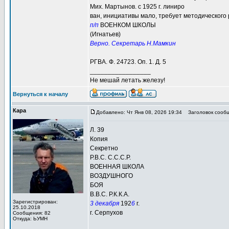
Мих. Мартынов. с 1925 г. линиро
ван, инициативы мало, требует методического 
п/п
ВОЕНКОМ ШКОЛЫ
(Игнатьев)
Верно. Секретарь Н.Мамкин
РГВА. Ф. 24723. Оп. 1. Д. 5
_________________
Не мешай летать железу!
Вернуться к началу
Кара
Добавлено: Чт Янв 08, 2026 19:34
Заголовок сообщ
Л. 39
Копия
Секретно
Р.В.С. С.С.С.Р.
ВОЕННАЯ ШКОЛА
ВОЗДУШНОГО
БОЯ
В.В.С. Р.К.К.А.
Зарегистрирован:
3 декабря
192
6
г.
25.10.2018
г. Серпухов
Сообщения: 82
Откуда: ЬУМН