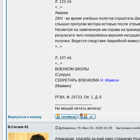
Л. 122 об.
<...>
Аварии
29/V - во время учебных полетов слушатель 
слышал пропуски мотора которые после отрыва
Несмотря на замеченную им справа на границе
результате чего покороблена верхняя несущая
получил. Ведется следствие Аварийной комис
<...>
Л. 107 об.
<...>
ВОЕНКОМ ШКОЛЫ
(Супрун)
СЕКРЕТАРЬ ВОЕНКОМА
Н. Мамкин
(Мамкин)
РГВА. Ф. 24723. Оп. 1. Д. 6
_________________
Не мешай летать железу!
Вернуться к началу
В.Сигаев-81
Добавлено: Пт Июл 03, 2026 01:35
Заголовок сооб
Александр, спасибо за ещё одну страничку (по