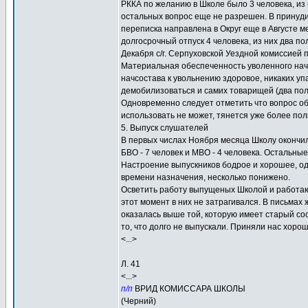
РККА по желанию в Школе было 3 человека, из 
остальных вопрос еще не разрешен. В принуд
переписка направлена в Округ еще в Августе м
долгосрочный отпуск 4 человека, из них два п
Декабря с/г. Серпуховской Уездной комиссией
Материальная обеспеченность уволенного нач
начсостава к увольнению здоровое, никаких уп
демобилизоваться и самих товарищей (два пол
Одновременно следует отметить что вопрос о
использовать не может, тянется уже более по
5. Выпуск слушателей
В первых числах Ноября месяца Школу окончили 
БВО - 7 человек и МВО - 4 человека. Остальны
Настроение выпускников бодрое и хорошее, од
времени назначения, несколько понижено.
Осветить работу выпущеных Школой и работающ
этот момент в них не затрагивался. В письмах
оказалась выше той, которую имеет старый сос
то, что долго не выпускали. Приняли нас хоро
<...>
Л. 41
<...>
п/п
ВРИД КОМИССАРА ШКОЛЫ
(Черний)