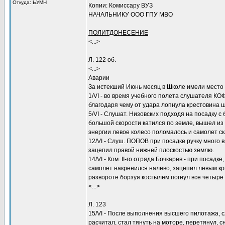
Откуда: ЬУМН
Копии: Комиссару ВУЗ
НАЧАЛЬНИКУ ООО ГПУ МВО
ПОЛИТДОНЕСЕНИЕ
<...>
Л. 122 об.
<...>
Аварии
За истекший Июнь месяц в Школе имели место
1/VI - во время учебного полета слушателя КО
благодаря чему от удара лопнула крестовина ша
5/VI - Слушат. Низовских подходя на посадку 
большой скорости катился по земле, вышел из 
энергии левое колесо поломалось и самолет с
12/VI - Слуш. ПОПОВ при посадке ручку много в
зацепил правой нижней плоскостью землю.
14/VI - Ком. II-го отряда Бочкарев - при посад
самолет накренился налево, зацепил левым кр
развороте борзуя костылем погнул все четыр
<...>
Л. 123
15/VI - После выполнения высшего пилотажа, 
расчитал, стал тянуть на моторе, перетянул, 