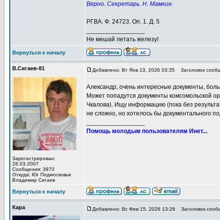
Верно. Секретарь. Н. Мамкин
РГВА. Ф. 24723. Оп. 1. Д. 5
_________________
Не мешай летать железу!
Вернуться к началу
В.Сигаев-81
Добавлено: Вт Янв 13, 2026 03:35
Заголовок сообщ
Александр, очень интересные документы, бол
Может попадутся документы комсомольской орг
Чкалова). Ищу информацию (пока без результа
не сложно, но хотелось бы документального п
_________________
Помощь молодым пользователям Инет...
Зарегистрирован:
28.03.2007
Сообщения: 3970
Откуда: Юг Подмосковья
Владимир Сигаев
Вернуться к началу
Кара
Добавлено: Вс Фев 15, 2026 13:26
Заголовок сооб