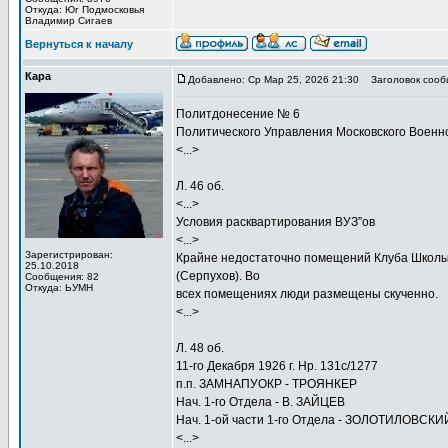
Откуда: Юг Подмосковья
Владимир Сигаев
Вернуться к началу
Кара
Добавлено: Ср Мар 25, 2026 21:30
Заголовок сооб
Политдонесение № 6
Политического Управления Московского Военно
<...>
Л. 46 об.
<...>
Условия расквартирования ВУЗ”ов
<...>
Зарегистрирован:
Крайне недостаточно помещений Клуба Школы 
25.10.2018
(Серпухов). Во
Сообщения: 82
Откуда: ЬУМН
всех помещениях люди размещены скученно.
<...>
Л. 48 об.
11-го Декабря 1926 г. Нр. 131с/1277
п.п. ЗАМНАПУОКР - ТРОЯНКЕР
Нач. 1-го Отдела - В. ЗАЙЦЕВ
Нач. 1-ой части 1-го Отдела - ЗОЛОТИЛОВСКИ
<...>