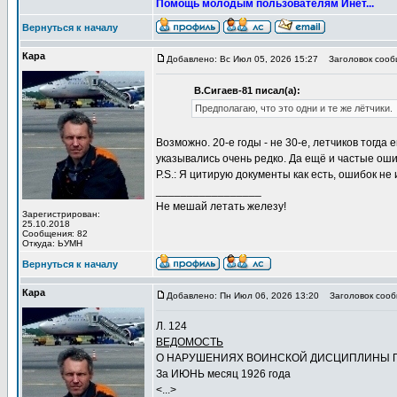
Помощь молодым пользователям Инет...
Вернуться к началу
Кара
Добавлено: Вс Июл 05, 2026 15:27
Заголовок сооб
В.Сигаев-81 писал(а):
Предполагаю, что это одни и те же лётчики.
Возможно. 20-е годы - не 30-е, летчиков тогд
указывались очень редко. Да ещё и частые ош
P.S.: Я цитирую документы как есть, ошибок не
_________________
Не мешай летать железу!
Зарегистрирован:
25.10.2018
Сообщения: 82
Откуда: ЬУМН
Вернуться к началу
Кара
Добавлено: Пн Июл 06, 2026 13:20
Заголовок сооб
Л. 124
ВЕДОМОСТЬ
О НАРУШЕНИЯХ ВОИНСКОЙ ДИСЦИПЛИНЫ П
За ИЮНЬ месяц 1926 года
<...>