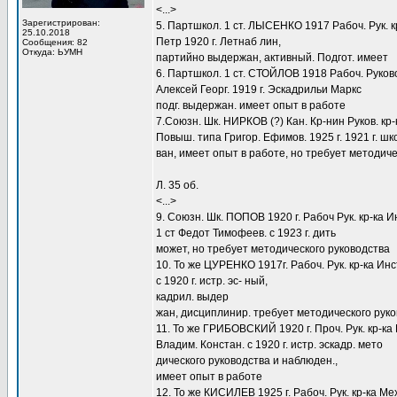
<...>
Зарегистрирован:
5. Партшкол. 1 ст. ЛЫСЕНКО 1917 Рабоч. Рук. к
25.10.2018
Петр 1920 г. Летнаб лин,
Сообщения: 82
Откуда: ЬУМН
партийно выдержан, активный. Подгот. имеет
6. Партшкол. 1 ст. СТОЙЛОВ 1918 Рабоч. Руково
Алексей Георг. 1919 г. Эскадрильи Маркс
подг. выдержан. имеет опыт в работе
7.Союзн. Шк. НИРКОВ (?) Кан. Кр-нин Руков. кр-
Повыш. типа Григор. Ефимов. 1925 г. 1921 г. ш
ван, имеет опыт в работе, но требует методич
Л. 35 об.
<...>
9. Союзн. Шк. ПОПОВ 1920 г. Рабоч Рук. кр-ка И
1 ст Федот Тимофеев. с 1923 г. дить
может, но требует методического руководства
10. То же ЦУРЕНКО 1917г. Рабоч. Рук. кр-ка Инс
с 1920 г. истр. эс- ный,
кадрил. выдер
жан, дисциплинир. требует методического рук
11. То же ГРИБОВСКИЙ 1920 г. Проч. Рук. кр-ка
Владим. Констан. с 1920 г. истр. эскадр. мето
дического руководства и наблюден.,
имеет опыт в работе
12. То же КИСИЛЕВ 1925 г. Рабоч. Рук. кр-ка М