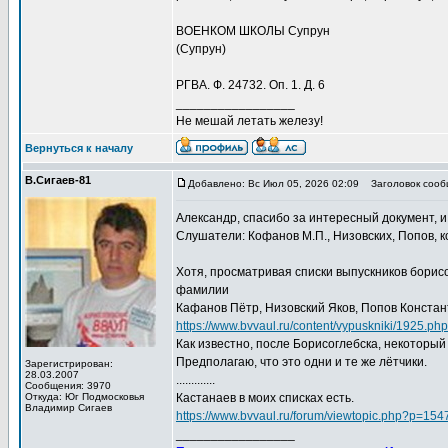
ВОЕНКОМ ШКОЛЫ Супрун
(Супрун)
РГВА. Ф. 24732. Оп. 1. Д. 6
_________________
Не мешай летать железу!
Вернуться к началу
В.Сигаев-81
Добавлено: Вс Июл 05, 2026 02:09
Заголовок сооб
Александр, спасибо за интересный документ, и
Слушатели: Кофанов М.П., Низовских, Попов, к
Хотя, просматривая списки выпускников борисо
фамилии
Кафанов Пётр, Низовский Яков, Попов Констан
https://www.bvvaul.ru/content/vypuskniki/1925.php
Как известно, после Борисоглебска, некоторы
Предполагаю, что это одни и те же лётчики.
Зарегистрирован:
28.03.2007
.............
Сообщения: 3970
Откуда: Юг Подмосковья
Кастанаев в моих списках есть.
Владимир Сигаев
https://www.bvvaul.ru/forum/viewtopic.php?p=1
_________________