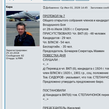
Кара
Добавлено: Ср Июл 01, 2026 14:45
Заголовок сооб
ПРОТОКОЛ № 7
Общего открытого собрания членов и кандида
Воздушного Боя
от 28-го Июля 1926 г. г. Серпухов
ПРИСУТСТВОВАЛО: Чл. ВКП (б) - 48 человек
Кандидатов - 29 чел.
Чл. ВЛКСМ - 54 чел.
Беспартийн. - 35 чел.
Зарегистрирован:
Председатель: Бочкарев Секретарь Мамкин
25.10.2018
ПОВЕСТКА ДНЯ
Сообщения: 82
Откуда: ЬУМН
СЛУШАЛИ: :
<...>
д) Перевод в чл. ВКП (б), кандидата с 1924 г.
член ВЛКСМ с 1920 г., 1901 г.р., соц. положение
Тов. СИДОРОВ - указывает, что тов. СТЕПАНЧ
Предложено утвердить предложение бюро.
ПОСТАНОВИЛИ
д) Кандидата ВКП(б) тов. СТЕПАНЧОНОК перев
<...>
ПРЕДСЕДАТЕЛЬ (Киселев)