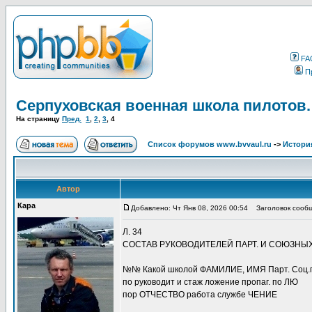
FA
П
Серпуховская военная школа пилотов.
На страницу
Пред.
1
,
2
,
3
,
4
Список форумов www.bvvaul.ru
->
Истори
Автор
Кара
Добавлено: Чт Янв 08, 2026 00:54
Заголовок сообщ
Л. 34
СОСТАВ РУКОВОДИТЕЛЕЙ ПАРТ. И СОЮЗНЫХ 
№№ Какой школой ФАМИЛИЕ, ИМЯ Парт. Соц.п
по руководит и стаж ложение пропаг. по ЛЮ
пор ОТЧЕСТВО работа службе ЧЕНИЕ