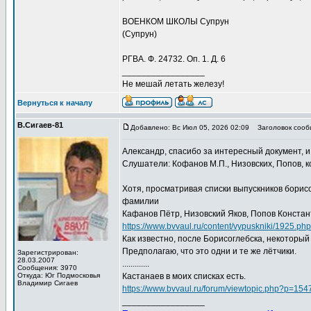
ВОЕНКОМ ШКОЛЫ Супрун
(Супрун)
РГВА. Ф. 24732. Оп. 1. Д. 6
_________________
Не мешай летать железу!
Вернуться к началу
В.Сигаев-81
Добавлено: Вс Июл 05, 2026 02:09
Заголовок сооб
Александр, спасибо за интересный документ, и
Слушатели: Кофанов М.П., Низовских, Попов, к
Хотя, просматривая списки выпускников борисо
фамилии
Кафанов Пётр, Низовский Яков, Попов Констан
https://www.bvvaul.ru/content/vypuskniki/1925.php
Как известно, после Борисоглебска, некоторы
Предполагаю, что это одни и те же лётчики.
Зарегистрирован:
28.03.2007
.............
Сообщения: 3970
Откуда: Юг Подмосковья
Кастанаев в моих списках есть.
Владимир Сигаев
https://www.bvvaul.ru/forum/viewtopic.php?p=1
_________________