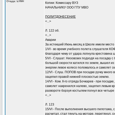
Откуда: ЬУМН
Копии: Комиссару ВУЗ
НАЧАЛЬНИКУ ООО ГПУ МВО
ПОЛИТДОНЕСЕНИЕ
<...>
Л. 122 об.
<...>
Аварии
За истекший Июнь месяц в Школе имели место
1/VI - во время учебного полета слушателя КО
благодаря чему от удара лопнула крестовина ша
5/VI - Слушат. Низовских подходя на посадку 
большой скорости катился по земле, вышел из 
энергии левое колесо поломалось и самолет с
12/VI - Слуш. ПОПОВ при посадке ручку много в
зацепил правой нижней плоскостью землю.
14/VI - Ком. II-го отряда Бочкарев - при посад
самолет накренился налево, зацепил левым кр
развороте борзуя костылем погнул все четыр
<...>
Л. 123
15/VI - После выполнения высшего пилотажа, 
расчитал, стал тянуть на моторе, перетянул, 