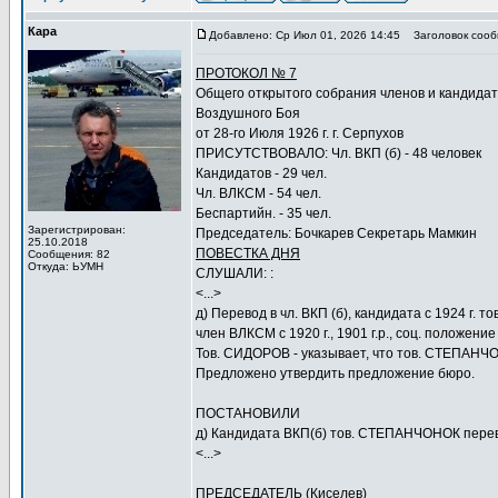
Кара
Добавлено: Ср Июл 01, 2026 14:45
Заголовок сооб
ПРОТОКОЛ № 7
Общего открытого собрания членов и кандида
Воздушного Боя
от 28-го Июля 1926 г. г. Серпухов
ПРИСУТСТВОВАЛО: Чл. ВКП (б) - 48 человек
Кандидатов - 29 чел.
Чл. ВЛКСМ - 54 чел.
Беспартийн. - 35 чел.
Зарегистрирован:
Председатель: Бочкарев Секретарь Мамкин
25.10.2018
ПОВЕСТКА ДНЯ
Сообщения: 82
Откуда: ЬУМН
СЛУШАЛИ: :
<...>
д) Перевод в чл. ВКП (б), кандидата с 1924 г.
член ВЛКСМ с 1920 г., 1901 г.р., соц. положение
Тов. СИДОРОВ - указывает, что тов. СТЕПАНЧ
Предложено утвердить предложение бюро.
ПОСТАНОВИЛИ
д) Кандидата ВКП(б) тов. СТЕПАНЧОНОК перев
<...>
ПРЕДСЕДАТЕЛЬ (Киселев)