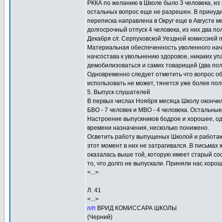
РККА по желанию в Школе было 3 человека, из 
остальных вопрос еще не разрешен. В принуд
переписка направлена в Округ еще в Августе м
долгосрочный отпуск 4 человека, из них два п
Декабря с/г. Серпуховской Уездной комиссией
Материальная обеспеченность уволенного нач
начсостава к увольнению здоровое, никаких уп
демобилизоваться и самих товарищей (два пол
Одновременно следует отметить что вопрос о
использовать не может, тянется уже более по
5. Выпуск слушателей
В первых числах Ноября месяца Школу окончили 
БВО - 7 человек и МВО - 4 человека. Остальны
Настроение выпускников бодрое и хорошее, од
времени назначения, несколько понижено.
Осветить работу выпущеных Школой и работающ
этот момент в них не затрагивался. В письмах
оказалась выше той, которую имеет старый сос
то, что долго не выпускали. Приняли нас хоро
<...>
Л. 41
<...>
п/п
ВРИД КОМИССАРА ШКОЛЫ
(Черний)