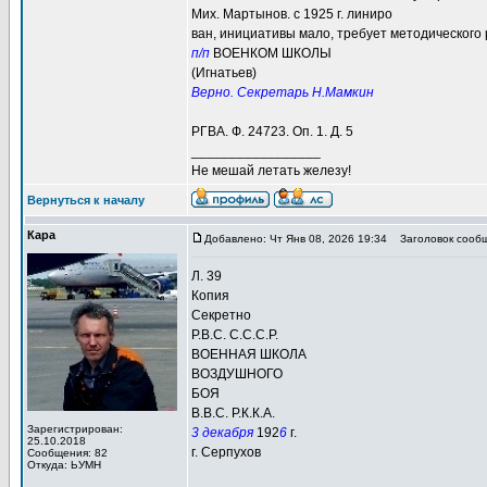
Мих. Мартынов. с 1925 г. линиро
ван, инициативы мало, требует методического 
п/п
ВОЕНКОМ ШКОЛЫ
(Игнатьев)
Верно. Секретарь Н.Мамкин
РГВА. Ф. 24723. Оп. 1. Д. 5
_________________
Не мешай летать железу!
Вернуться к началу
Кара
Добавлено: Чт Янв 08, 2026 19:34
Заголовок сообщ
Л. 39
Копия
Секретно
Р.В.С. С.С.С.Р.
ВОЕННАЯ ШКОЛА
ВОЗДУШНОГО
БОЯ
В.В.С. Р.К.К.А.
Зарегистрирован:
3 декабря
192
6
г.
25.10.2018
г. Серпухов
Сообщения: 82
Откуда: ЬУМН