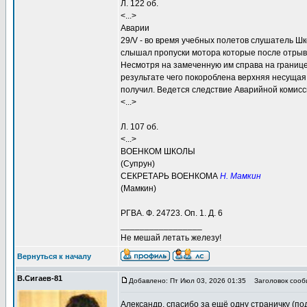
Л. 122 об.
<...>
Аварии
29/V - во время учебных полетов слушатель 
слышал пропуски мотора которые после отрыва
Несмотря на замеченную им справа на границе
результате чего покороблена верхняя несущая
получил. Ведется следствие Аварийной комис
<...>
Л. 107 об.
<...>
ВОЕНКОМ ШКОЛЫ
(Супрун)
СЕКРЕТАРЬ ВОЕНКОМА
Н. Мамкин
(Мамкин)
РГВА. Ф. 24723. Оп. 1. Д. 6
_________________
Не мешай летать железу!
Вернуться к началу
В.Сигаев-81
Добавлено: Пт Июл 03, 2026 01:35
Заголовок сооб
Александр, спасибо за ещё одну страничку (по