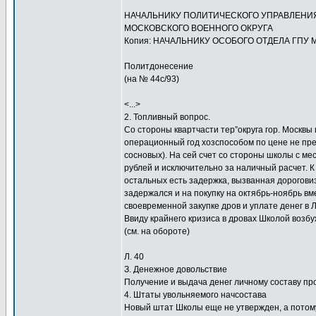
НАЧАЛЬНИКУ ПОЛИТИЧЕСКОГО УПРАВЛЕНИ
МОСКОВСКОГО ВОЕННОГО ОКРУГА
Копия: НАЧАЛЬНИКУ ОСОБОГО ОТДЕЛА ГПУ 
Политдонесение
(на № 44с/93)
<...>
2. Топливный вопрос.
Со стороны квартчасти тер”округа гор. Москвы
операционный год хозспособом по цене не пре
сосновых). На сей счет со стороны школы с ме
рублей и исключительно за наличный расчет. 
остальных есть задержка, вызванная дорогови
задержался и на покупку на октябрь-ноябрь вм
своевременной закупке дров и уплате денег в 
Ввиду крайнего кризиса в дровах Школой возбу
(см. на обороте)
Л. 40
З. Денежное довольствие
Получение и выдача денег личному составу пр
4. Штаты увольняемого начсостава
Новый штат Школы еще не утвержден, а потом