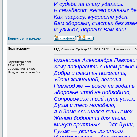
И судьба на славу удалась.
В семьдесят желаю славных де
Как награду, мудрости удел.
Вам здоровья, счастья без гра
И улыбок, дорогих Вам лиц!
Вернуться к началу
Полянскович
Добавлено: Ср Мар 22, 2023 08:21
Заголовок сооб
Кузнецова Александра Павлович
Зарегистрирован:
12.01.2007
Хочу поздравить с днем рожден
Сообщения: 17855
Добра и счастья пожелать,
Откуда: Борисоглебск
Удачи жизненной, везенья.
Невзгод же — вовсе не видать.
Здоровье чтоб не подводило,
Сопровождал твой путь успех,
Душа и тело молодело,
А в доме слышался лишь смех.
Желаю бодрости для тела,
Минут приятных — для души,
Рукам — уменья золотого,