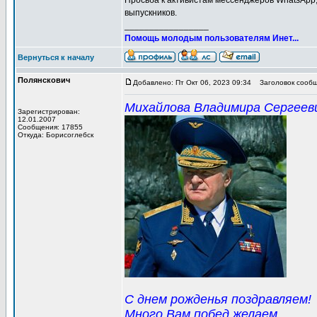
Просьба к активистам мессенджеров WhatsApp,
выпускников.
_________________
Помощь молодым пользователям Инет...
Вернуться к началу
Полянскович
Добавлено: Пт Окт 06, 2023 09:34
Заголовок сообщ
Михайлова Владимира Сергееви
Зарегистрирован:
12.01.2007
Сообщения: 17855
Откуда: Борисоглебск
С днем рожденья поздравляем!
Много Вам побед желаем,