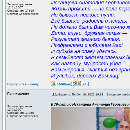
Исканцева Анатолия Георгиеви
Зарегистрирован:
12.01.2007
Жизнь прожить — не поле пер
Сообщения: 17855
Не бывает лёгкого пути.
Откуда: Борисоглебск
Всё бывало, радость и печаль,
Не должно быть Вам чего-то ж
Дети, внуки, дружная семья ―
Результат земного бытия.
Поздравляем с юбилеем Вас!
И судьба на славу удалась.
В семьдесят желаем славных д
Как награду, мудрости удел.
Вам здоровья, счастья без гра
И улыбок, дорогих Вам лиц!
Вернуться к началу
Полянскович
Добавлено: Пн Окт 10, 2022 10:13
Заголовок сообщ
К 70-летию Исканцева Анатолия Георгиеви
Зарегистрирован:
12.01.2007
Сообщения: 17855
Откуда: Борисоглебск