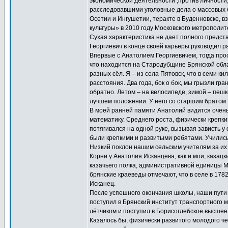
экономической деятельности ,против личности
расследовавшими уголовные дела о массовых 
Осетии и Ингушетии, теракте в Буденновске, в
культуры» в 2010 году Московского метрополит
Сухая характеристика не дает полного предст
Георгиевич в конце своей карьеры руководил 
Впервые с Анатолием Георгиевичем, тогда прос
что находится на Стародубщине Брянской обл
разных сёл. Я – из села Пятовск, что в семи к
расстояния. Два года, бок о бок, мы грызли гр
обратно. Летом – на велосипеде, зимой – пешко
лучшем положении. У него со старшим братом В
В моей ранней памяти Анатолий видится очен
математику. Среднего роста, физически креп
потягивался на одной руке, вызывая зависть у
были крепкими и развитыми ребятами. Учились
Низкий поклон нашим сельским учителям за их 
Корни у Анатолия Исканцева, как и мои, казацк
казачьего полка, административной единицы Ма
брянские краеведы отмечают, что в селе в 178
Исканец.
После успешного окончания школы, наши пути
поступил в Брянский институт транспортного 
лётчиком и поступил в Борисоглебское высшее 
Казалось бы, физически развитого молодого ч