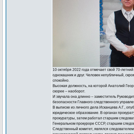
10 октября 2022 года отмечает свой 70-летни
однокашник и друг. Человек непубличный, скро
спокойно.
Высокая должность, на которой Анатолий Георг
скорее – наоборот.
И звучала она длинно – заместитель Руковод
безопасности Главного следственного управле
В выписке из личного дела Исканцева А.Г., оп
юридическое образование. В органах прокурат
прокуратуры, затем работал старшим следова
Генеральном прокуроре СССР, старшим следов
Следственный комитет, являлся следователем