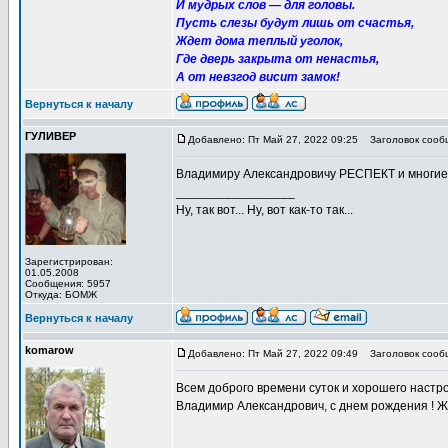
И мудрых слов — для головы.
Пусть слезы будут лишь от счастья,
Ждет дома теплый уголок,
Где дверь закрыта от ненастья,
А от невзгод висит замок!
Вернуться к началу
ГУЛИВЕР
Добавлено: Пт Май 27, 2022 09:25
Заголовок сооб
Владимиру Александровичу РЕСПЕКТ и многие
_________________
Ну, так вот... Ну, вот как-то так...
Зарегистрирован:
01.05.2008
Сообщения: 5957
Откуда: БОМЖ
Вернуться к началу
komarow
Добавлено: Пт Май 27, 2022 09:49
Заголовок сооб
Всем доброго времени суток и хорошего настрое
Владимир Александрович, с днем рождения ! Ж