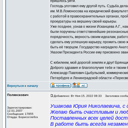
пришлось уйти.
Господь уготовил ему другой путь. Судьба дел
им. М.В.Ломоносова на юридический факультет 
с работой в правоохранительных органах, про
прокуратуры на вершину своей карьеры.
Уже позднее, узнав о жизни Исканцева А.Г., н
были поручены ответственейшие резонансные д
порядочность, верность своим идеалам, работо
сделать ему успешную карьеру, прожить свою ж
быть её творцом. Государство наградило Анат
Указом Президента России ему присвоено зва
С юбилеем, мой дорогой земляк и друг! Брянщи
Доброго здравия и благополучия тебе и твоим 
Александр Павлович Цыбульский, коммерческий
Петербурге и Ленинградской области «Пересве
Вернуться к началу
Полянскович
Добавлено: Вт Ноя 15, 2022 08:33
Заголовок сообщ
Ушакова Юрия Николаевича, с 
Зарегистрирован:
12.01.2007
Желаю быть счастливым и лю
Сообщения: 17855
Поставленных всех целей дост
Откуда: Борисоглебск
В работе быть всегда незаме