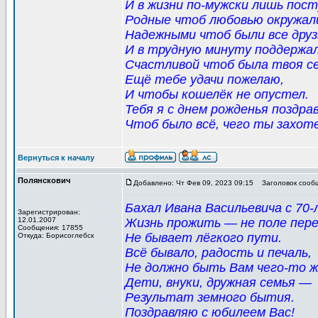
И в жизни по-мужски лишь пос
Родные чтоб любовью окружал
Надежными чтоб были все друз
И в трудную минуту поддержал
Счастливой чтоб была твоя с
Ещё тебе удачи пожелаю,
И чтобы кошелёк не опустел.
Тебя я с днем рожденья поздра
Чтоб было всё, чего ты захоте
Вернуться к началу
Полянскович
Добавлено: Чт Фев 09, 2023 09:15
Заголовок сооб
Бахал Ивана Васильевича с 70
Зарегистрирован:
12.01.2007
Жизнь прожить — не поле пер
Сообщения: 17855
Не бывает лёгкого пути.
Откуда: Борисоглебск
Всё бывало, радость и печаль,
Не должно быть Вам чего-то ж
Дети, внуки, дружная семья ―
Результат земного бытия.
Поздравляю с юбилеем Вас!