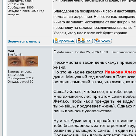
ли причине чем становишься старше, тем труд
Зарегистрирован:
22.12.2006
Сообщения: 3800
Откуда: г. Киев. 1976 год
Благодарен за поздравления своим настоящим 
выпуска
пожелания искренние. Не все из вас поздравил
ничего не значит. Исходящие от вас добро и те
произношу на каждом праздничном застолье: "
Уверен, что у нас с вами всё будет хорошо.
Вернуться к началу
root
Добавлено: Вс Янв 25, 2026 13:23
Заголовок сообщ
Site Admin
Пессимисты в такой день скажут пример
жизни.
Но это никак не касается
Иванова Алек
Зарегистрирован:
12.12.2006
душе. Минувший год прибавил Полянскови
Сообщения: 3712
оставил сомнений в том, что жизнь, кот
Откуда: bvvaul-76
Саша! Желаю, чтобы все, кто тебе доро
многих-многих лет, при этом сами пребы
Желаю, чтобы как и прежде ты не видел
ты живёшь, продлевает жизнь). Однако пр
лишь приносит удовольствие.
Ну и как Администратор сайта от имени
тебе благодарность за тот огромный тру
развитие училищного сайта. Ни один из 
Полянскович. Как Администратор сайта з