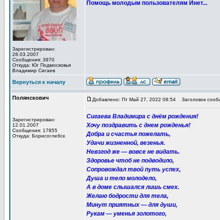
Помощь молодым пользователям Инет...
Зарегистрирован:
28.03.2007
Сообщения: 3970
Откуда: Юг Подмосковья
Владимир Сигаев
Вернуться к началу
Полянскович
Добавлено: Пт Май 27, 2022 08:54
Заголовок сообщ
Сигаева Владимира с днём рождения!
Зарегистрирован:
Хочу поздравить с днем рожденья!
12.01.2007
Сообщения: 17855
Добра и счастья пожелать,
Откуда: Борисоглебск
Удачи жизненной, везенья.
Невзгод же — вовсе не видать.
Здоровье чтоб не подводило,
Сопровождал твой путь успех,
Душа и тело молодело,
А в доме слышался лишь смех.
Желаю бодрости для тела,
Минут приятных — для души,
Рукам — уменья золотого,