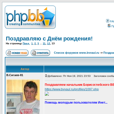
FA
П
Поздравляю с Днём рождения!
На страницу
Пред.
1
,
2
,
3
...
11
,
12
,
13
Список форумов www.bvvaul.ru
->
Поздра
Автор
В.Сигаев-81
Добавлено: Пт Ноя 19, 2021 23:53
Заголовок сообщ
Поздравляем начальник Борисоглебского ВВ
https://www.bvvaul.ru/profiles/1097.php
_________________
Помощь молодым пользователям Инет...