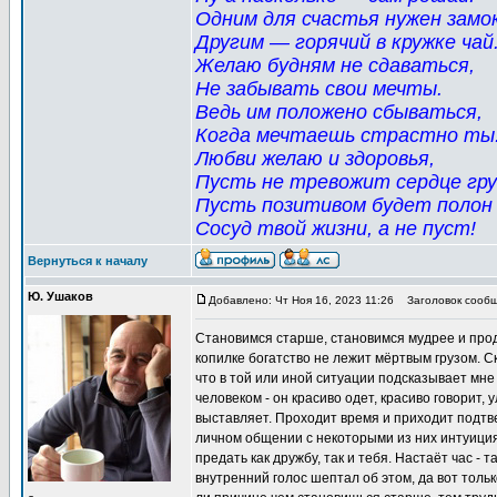
Одним для счастья нужен замок
Другим — горячий в кружке чай
Желаю будням не сдаваться,
Не забывать свои мечты.
Ведь им положено сбываться,
Когда мечтаешь страстно ты
Любви желаю и здоровья,
Пусть не тревожит сердце гру
Пусть позитивом будет полон
Сосуд твой жизни, а не пуст!
Вернуться к началу
Ю. Ушаков
Добавлено: Чт Ноя 16, 2023 11:26
Заголовок сообщ
Становимся старше, становимся мудрее и прод
копилке богатство не лежит мёртвым грузом. 
что в той или иной ситуации подсказывает мне
человеком - он красиво одет, красиво говорит,
выставляет. Проходит время и приходит подтв
личном общении с некоторыми из них интуиция 
предать как дружбу, так и тебя. Настаёт час -
внутренний голос шептал об этом, да вот тольк