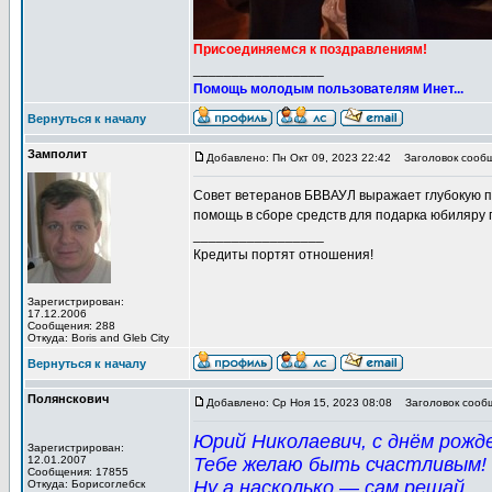
Присоединяемся к поздравлениям!
_________________
Помощь молодым пользователям Инет...
Вернуться к началу
Замполит
Добавлено: Пн Окт 09, 2023 22:42
Заголовок сообщ
Совет ветеранов БВВАУЛ выражает глубокую 
помощь в сборе средств для подарка юбиляру 
_________________
Кредиты портят отношения!
Зарегистрирован:
17.12.2006
Сообщения: 288
Откуда: Boris and Gleb City
Вернуться к началу
Полянскович
Добавлено: Ср Ноя 15, 2023 08:08
Заголовок сообщ
Юрий Николаевич, с днём рожд
Зарегистрирован:
12.01.2007
Тебе желаю быть счастливым!
Сообщения: 17855
Ну а насколько — сам решай.
Откуда: Борисоглебск