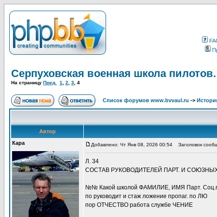
FA
П
Серпуховская военная школа пилотов.
На страницу
Пред.
1
,
2
,
3
,
4
Список форумов www.bvvaul.ru
->
Истори
Автор
Кара
Добавлено: Чт Янв 08, 2026 00:54
Заголовок сообщ
Л. 34
СОСТАВ РУКОВОДИТЕЛЕЙ ПАРТ. И СОЮЗНЫХ 
№№ Какой школой ФАМИЛИЕ, ИМЯ Парт. Соц.п
по руководит и стаж ложение пропаг. по ЛЮ
пор ОТЧЕСТВО работа службе ЧЕНИЕ