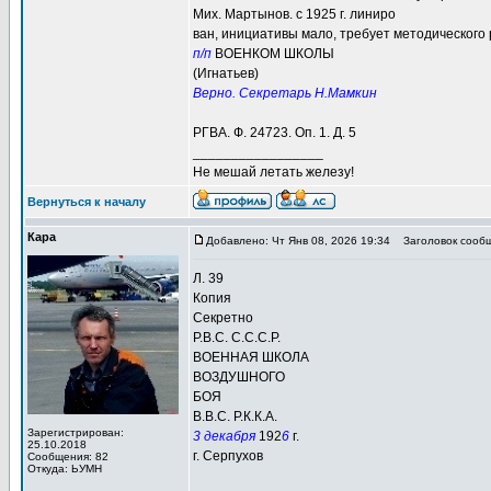
Мих. Мартынов. с 1925 г. линиро
ван, инициативы мало, требует методического 
п/п
ВОЕНКОМ ШКОЛЫ
(Игнатьев)
Верно. Секретарь Н.Мамкин
РГВА. Ф. 24723. Оп. 1. Д. 5
_________________
Не мешай летать железу!
Вернуться к началу
Кара
Добавлено: Чт Янв 08, 2026 19:34
Заголовок сообщ
Л. 39
Копия
Секретно
Р.В.С. С.С.С.Р.
ВОЕННАЯ ШКОЛА
ВОЗДУШНОГО
БОЯ
В.В.С. Р.К.К.А.
Зарегистрирован:
3 декабря
192
6
г.
25.10.2018
г. Серпухов
Сообщения: 82
Откуда: ЬУМН