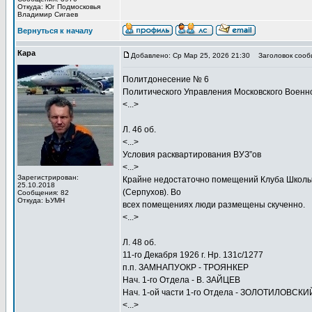
Откуда: Юг Подмосковья
Владимир Сигаев
Вернуться к началу
Кара
Добавлено: Ср Мар 25, 2026 21:30
Заголовок сооб
Политдонесение № 6
Политического Управления Московского Военно
<...>
Л. 46 об.
<...>
Условия расквартирования ВУЗ”ов
<...>
Зарегистрирован:
Крайне недостаточно помещений Клуба Школы 
25.10.2018
(Серпухов). Во
Сообщения: 82
Откуда: ЬУМН
всех помещениях люди размещены скученно.
<...>
Л. 48 об.
11-го Декабря 1926 г. Нр. 131с/1277
п.п. ЗАМНАПУОКР - ТРОЯНКЕР
Нач. 1-го Отдела - В. ЗАЙЦЕВ
Нач. 1-ой части 1-го Отдела - ЗОЛОТИЛОВСКИ
<...>