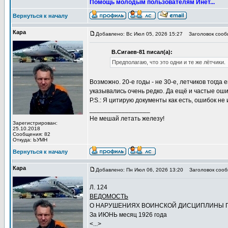
Помощь молодым пользователям Инет...
Вернуться к началу
Кара
Добавлено: Вс Июл 05, 2026 15:27
Заголовок сооб
В.Сигаев-81 писал(а):
Предполагаю, что это одни и те же лётчики.
Возможно. 20-е годы - не 30-е, летчиков тогд
указывались очень редко. Да ещё и частые ош
P.S.: Я цитирую документы как есть, ошибок не
_________________
Не мешай летать железу!
Зарегистрирован:
25.10.2018
Сообщения: 82
Откуда: ЬУМН
Вернуться к началу
Кара
Добавлено: Пн Июл 06, 2026 13:20
Заголовок сооб
Л. 124
ВЕДОМОСТЬ
О НАРУШЕНИЯХ ВОИНСКОЙ ДИСЦИПЛИНЫ П
За ИЮНЬ месяц 1926 года
<...>