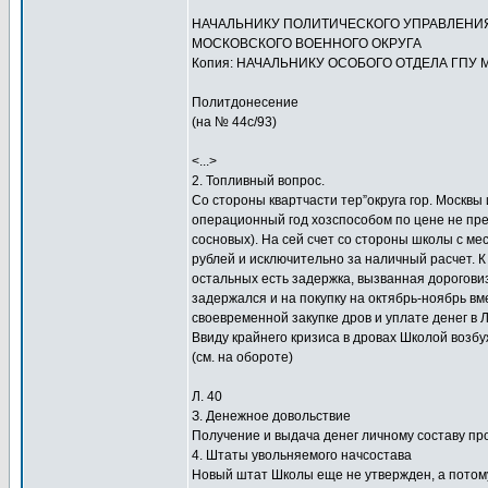
НАЧАЛЬНИКУ ПОЛИТИЧЕСКОГО УПРАВЛЕНИ
МОСКОВСКОГО ВОЕННОГО ОКРУГА
Копия: НАЧАЛЬНИКУ ОСОБОГО ОТДЕЛА ГПУ 
Политдонесение
(на № 44с/93)
<...>
2. Топливный вопрос.
Со стороны квартчасти тер”округа гор. Москвы
операционный год хозспособом по цене не пре
сосновых). На сей счет со стороны школы с ме
рублей и исключительно за наличный расчет. 
остальных есть задержка, вызванная дорогови
задержался и на покупку на октябрь-ноябрь вм
своевременной закупке дров и уплате денег в 
Ввиду крайнего кризиса в дровах Школой возбу
(см. на обороте)
Л. 40
З. Денежное довольствие
Получение и выдача денег личному составу пр
4. Штаты увольняемого начсостава
Новый штат Школы еще не утвержден, а потом