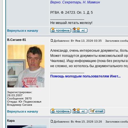
Верно. Секретарь. Н. Мамкин
РГВА. Ф. 24723. Оп. 1. Д. 5
_________________
Не мешай летать железу!
Вернуться к началу
В.Сигаев-81
Добавлено: Вт Янв 13, 2026 03:35
Заголовок сообщ
Александр, очень интересные документы, бол
Может попадутся документы комсомольской орг
Чкалова). Ищу информацию (пока без результа
не сложно, но хотелось бы документального п
_________________
Помощь молодым пользователям Инет...
Зарегистрирован:
28.03.2007
Сообщения: 3970
Откуда: Юг Подмосковья
Владимир Сигаев
Вернуться к началу
Кара
Добавлено: Вс Фев 15, 2026 13:26
Заголовок сооб