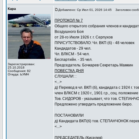
Кара
Добавлено: Ср Июл 01, 2026 14:45
Заголовок сооб
ПРОТОКОЛ № 7
Общего открытого собрания членов и кандида
Воздушного Боя
от 28-го Июля 1926 г. г. Серпухов
ПРИСУТСТВОВАЛО: Чл. ВКП (б) - 48 человек
Кандидатов - 29 чел.
Чл. ВЛКСМ - 54 чел.
Беспартийн. - 35 чел.
Зарегистрирован:
Председатель: Бочкарев Секретарь Мамкин
25.10.2018
ПОВЕСТКА ДНЯ
Сообщения: 82
Откуда: ЬУМН
СЛУШАЛИ: :
<...>
д) Перевод в чл. ВКП (б), кандидата с 1924 г.
член ВЛКСМ с 1920 г., 1901 г.р., соц. положение
Тов. СИДОРОВ - указывает, что тов. СТЕПАНЧ
Предложено утвердить предложение бюро.
ПОСТАНОВИЛИ
д) Кандидата ВКП(б) тов. СТЕПАНЧОНОК перев
<...>
ПРЕДСЕДАТЕЛЬ (Киселев)