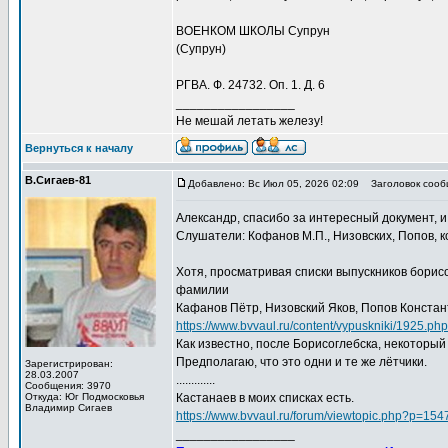
ВОЕНКОМ ШКОЛЫ Супрун
(Супрун)
РГВА. Ф. 24732. Оп. 1. Д. 6
_________________
Не мешай летать железу!
Вернуться к началу
В.Сигаев-81
Добавлено: Вс Июл 05, 2026 02:09
Заголовок сооб
Александр, спасибо за интересный документ, и
Слушатели: Кофанов М.П., Низовских, Попов, к
Хотя, просматривая списки выпускников борисо
фамилии
Кафанов Пётр, Низовский Яков, Попов Констан
https://www.bvvaul.ru/content/vypuskniki/1925.php
Как известно, после Борисоглебска, некоторы
Предполагаю, что это одни и те же лётчики.
Зарегистрирован:
28.03.2007
.............
Сообщения: 3970
Откуда: Юг Подмосковья
Кастанаев в моих списках есть.
Владимир Сигаев
https://www.bvvaul.ru/forum/viewtopic.php?p=1
_________________