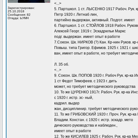
<...>
Зарегистрирован:
5. Партшкол. 1 ст. ЛЫСЕНКО 1917 Рабоч. Рук. к
25.10.2018
Петр 1920 г. Летнаб лин,
Сообщения: 82
Откуда: ЬУМН
партийно выдержан, активный. Подгот. имеет
6. Партшкол. 1 ст. СТОЙЛОВ 1918 Рабоч. Руково
Алексей Георг. 1919 г. Эскадрильи Маркс
подг. выдержан. имеет опыт в работе
7.Союзн. Шк. НИРКОВ (?) Кан. Кр-нин Руков. кр-
Повыш. типа Григор. Ефимов. 1925 г. 1921 г. ш
ван, имеет опыт в работе, но требует методич
Л. 35 об.
<...>
9. Союзн. Шк. ПОПОВ 1920 г. Рабоч Рук. кр-ка И
1 ст Федот Тимофеев. с 1923 г. дить
может, но требует методического руководства
10. То же ЦУРЕНКО 1917г. Рабоч. Рук. кр-ка Инс
с 1920 г. истр. эс- ный,
кадрил. выдер
жан, дисциплинир. требует методического рук
11. То же ГРИБОВСКИЙ 1920 г. Проч. Рук. кр-ка
Владим. Констан. с 1920 г. истр. эскадр. мето
дического руководства и наблюден.,
имеет опыт в работе
12. То же КИСИЛЕВ 1925 г. Рабоч. Рук. кр-ка М