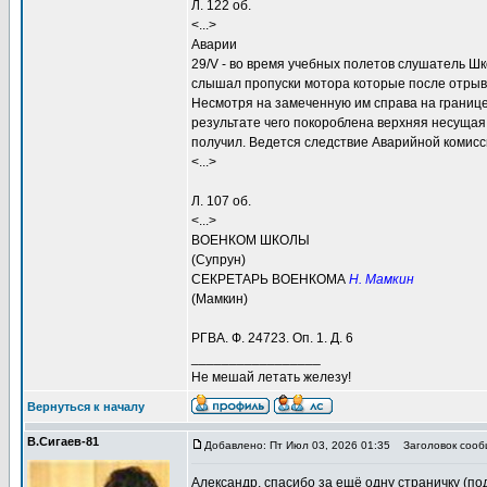
Л. 122 об.
<...>
Аварии
29/V - во время учебных полетов слушатель 
слышал пропуски мотора которые после отрыва
Несмотря на замеченную им справа на границе
результате чего покороблена верхняя несущая
получил. Ведется следствие Аварийной комис
<...>
Л. 107 об.
<...>
ВОЕНКОМ ШКОЛЫ
(Супрун)
СЕКРЕТАРЬ ВОЕНКОМА
Н. Мамкин
(Мамкин)
РГВА. Ф. 24723. Оп. 1. Д. 6
_________________
Не мешай летать железу!
Вернуться к началу
В.Сигаев-81
Добавлено: Пт Июл 03, 2026 01:35
Заголовок сооб
Александр, спасибо за ещё одну страничку (по