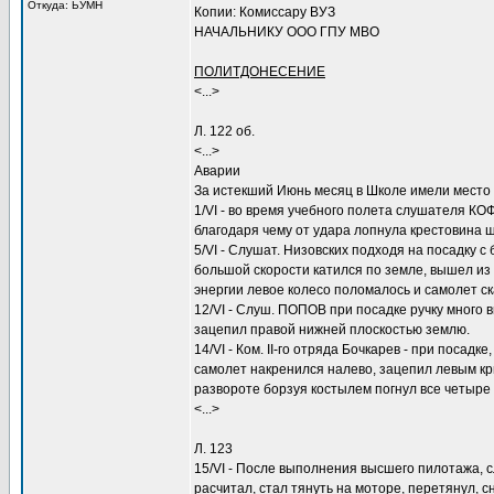
Откуда: ЬУМН
Копии: Комиссару ВУЗ
НАЧАЛЬНИКУ ООО ГПУ МВО
ПОЛИТДОНЕСЕНИЕ
<...>
Л. 122 об.
<...>
Аварии
За истекший Июнь месяц в Школе имели место
1/VI - во время учебного полета слушателя КО
благодаря чему от удара лопнула крестовина ша
5/VI - Слушат. Низовских подходя на посадку 
большой скорости катился по земле, вышел из 
энергии левое колесо поломалось и самолет с
12/VI - Слуш. ПОПОВ при посадке ручку много в
зацепил правой нижней плоскостью землю.
14/VI - Ком. II-го отряда Бочкарев - при посад
самолет накренился налево, зацепил левым кр
развороте борзуя костылем погнул все четыр
<...>
Л. 123
15/VI - После выполнения высшего пилотажа, 
расчитал, стал тянуть на моторе, перетянул, 