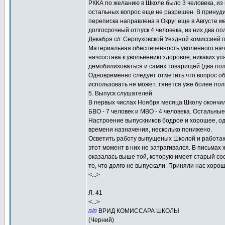
РККА по желанию в Школе было 3 человека, из 
остальных вопрос еще не разрешен. В принуд
переписка направлена в Округ еще в Августе м
долгосрочный отпуск 4 человека, из них два п
Декабря с/г. Серпуховской Уездной комиссией
Материальная обеспеченность уволенного нач
начсостава к увольнению здоровое, никаких уп
демобилизоваться и самих товарищей (два пол
Одновременно следует отметить что вопрос о
использовать не может, тянется уже более по
5. Выпуск слушателей
В первых числах Ноября месяца Школу окончили 
БВО - 7 человек и МВО - 4 человека. Остальны
Настроение выпускников бодрое и хорошее, од
времени назначения, несколько понижено.
Осветить работу выпущеных Школой и работающ
этот момент в них не затрагивался. В письмах
оказалась выше той, которую имеет старый сос
то, что долго не выпускали. Приняли нас хоро
<...>
Л. 41
<...>
п/п
ВРИД КОМИССАРА ШКОЛЫ
(Черний)