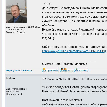
--/--/--/--
Да-с, смерть не замедлила. Она пошла по осе
постукивать в переулках пулемётами. Самое е
гнев. Он бежал по метели и холоду, в дырявых 
дубину, без которой не обходится никакое нач
--//--//--//--
Зарегистрирован: 11.03.2010
Нужно было вот этот самый мужицкий гнев подм
Сообщения: 416
Откуда: г.Брянск
что, сколько бы он ни бежал, он всегда фаталь
ч.1; гл.5
).
Сейчас рождается Новая Русь по старому обра
http://www.youtube.com/watch?v=mJLBNSvJOBg
________________________________
С уважением, Пикатов Владимир.
Вернуться к началу
budem
Добавлено: Чт Окт 16, 2014 11:17
Заголовок сообщ
""Сейчас рождается Новая Русь по старому обр
Зарегистрирован:
Гимном этой Новой Руси является фильм «Весн
16.10.2014
Сообщения: 4
Помню очень сложный сюжет:
любовь(чистейшая, без сисек)--погреб--тюрьма