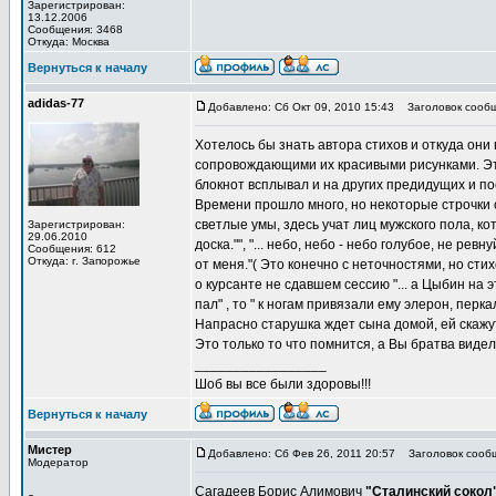
Зарегистрирован:
13.12.2006
Сообщения: 3468
Откуда: Москва
Вернуться к началу
adidas-77
Добавлено: Сб Окт 09, 2010 15:43
Заголовок сообщ
Хотелось бы знать автора стихов и откуда они 
сопровождающими их красивыми рисунками. Этот
блокнот всплывал и на других предидущих и п
Времени прошло много, но некоторые строчки 
светлые умы, здесь учат лиц мужского пола, к
Зарегистрирован:
29.06.2010
доска."", "... небо, небо - небо голубое, не р
Сообщения: 612
Откуда: г. Запорожье
от меня."( Это конечно с неточностями, но сти
о курсанте не сдавшем сессию "... а Цыбин на э
пал" , то " к ногам привязали ему элерон, пер
Напрасно старушка ждет сына домой, ей скажут
Это только то что помнится, а Вы братва виде
_________________
Шоб вы все были здоровы!!!
Вернуться к началу
Мистер
Добавлено: Сб Фев 26, 2011 20:57
Заголовок сооб
Модератор
Сагадеев Борис Алимович
"Сталинский сокол