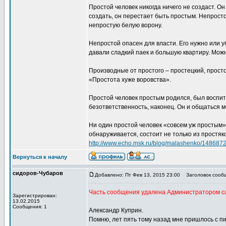
Простой человек никогда ничего не создаст. Он
создать, он перестает быть простым. Непрост
непростую белую ворону.
Непростой опасен для власти. Его нужно или у
давали сладкий паек и большую квартиру. Можн
Производные от простого – простецкий, просто
«Простота хуже воровства».
Простой человек простым родился, был воспита
безответственность, наконец. Он и общаться 
Ни один простой человек «совсем уж простым» с
обнаруживается, состоит не только из простяк
http://www.echo.msk.ru/blog/malashenko/1486872
Вернуться к началу
сидоров-Чубаров
Добавлено: Пт Фев 13, 2015 23:00
Заголовок сооб
Часть сообщения удалена Администратором с
Зарегистрирован:
13.02.2015
Сообщения: 1
Александр Куприн.
Помню, лет пять тому назад мне пришлось с п