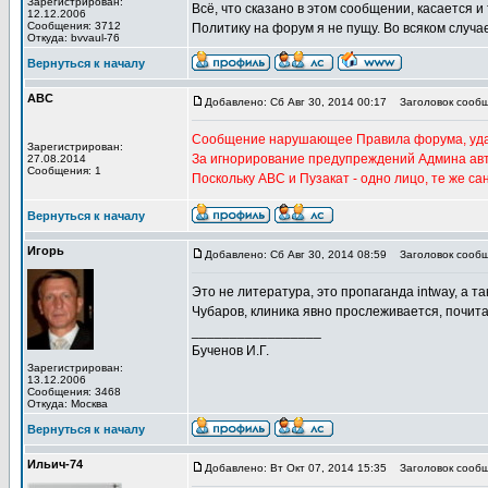
Зарегистрирован:
Всё, что сказано в этом сообщении, касается и
12.12.2006
Сообщения: 3712
Политику на форум я не пущу. Во всяком случа
Откуда: bvvaul-76
Вернуться к началу
АВС
Добавлено: Сб Авг 30, 2014 00:17
Заголовок сообщ
Сообщение нарушающее Правила форума, уда
Зарегистрирован:
За игнорирование предупреждений Админа ав
27.08.2014
Сообщения: 1
Поскольку АВС и Пузакат - одно лицо, те же с
Вернуться к началу
Игорь
Добавлено: Сб Авг 30, 2014 08:59
Заголовок сообщ
Это не литература, это пропаганда intway, a т
Чубаров, клиника явно прослеживается, почита
_________________
Бученов И.Г.
Зарегистрирован:
13.12.2006
Сообщения: 3468
Откуда: Москва
Вернуться к началу
Ильич-74
Добавлено: Вт Окт 07, 2014 15:35
Заголовок сообщ