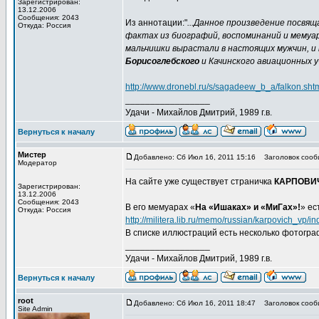
Зарегистрирован:
13.12.2006
Сообщения: 2043
Из аннотации:"
...Данное произведение посвящ
Откуда: Россия
фактах из биографий, воспоминаний и мемуа
мальчишки вырастали в настоящих мужчин, и
Борисоглебского
и Качинского авиационных у
http://www.dronebl.ru/s/sagadeew_b_a/falkon.sht
_________________
Удачи - Михайлов Дмитрий, 1989 г.в.
Вернуться к началу
Мистер
Добавлено: Сб Июл 16, 2011 15:16
Заголовок сооб
Модератор
На сайте уже существует страничка
КАРПОВИЧ
Зарегистрирован:
13.12.2006
Сообщения: 2043
В его мемуарах «
На «Ишаках» и «МиГах»!
» ес
Откуда: Россия
http://militera.lib.ru/memo/russian/karpovich_vp/in
В списке иллюстраций есть несколько фотогра
_________________
Удачи - Михайлов Дмитрий, 1989 г.в.
Вернуться к началу
root
Добавлено: Сб Июл 16, 2011 18:47
Заголовок сооб
Site Admin