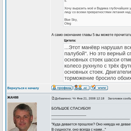
5.
Хочу выразить моё и Вадима глубочайшее у
лицу со всеми превратностями летания над
Blue Sky,
Oleg
А само окончание главы 5 вы можете прочитать
Цитата:
...Этот манёвр нарушал вс
палубой". Но это верный сп
основных стоек шасси отм
колесо рухнуло с трёх фут
основных стоек. Двигатели
торможение бросило обоих
Вернуться к началу
ЖАН88
Добавлено: Чт Фев 21, 2008 12:18
Заголовок сооб
БОЛЬШОЕ СПАСИБО!!!
_________________
-------------------------------------------------------------------
"Куда девается прошлое? Оно никуда не девае
В сущности, оно всегда с нами..."