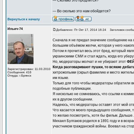
— Сколько это продлится?
— Во сколько это нам обойдется?
Вернуться к началу
Ильич-74
Добавлено: Пт Окт 17, 2014 16:24
Заголовок сообщ
Сначала я не придал значение сообщению на 
большим объёмом желчи, которая у него накоп
Потом я прочитал весь этот бред, который яв
украинскими СМИ и стал ждать, когда его убе
Но, модераторы молчат и не убирают этот
ФЕ
Когда разговаривают пушки, то всякие деба
Зарегистрирован: 11.03.2010
хитрожопыми (скрыл фамилию и место жительс
Сообщения: 416
Откуда: г.Брянск
им языке.
Только для того чтобы модераторы обратили
подобные публикации.
Я нисколько не сомневаюсь, что ссылки к ком
их в другом сообщении.
Надеюсь, что модераторы оставят этот мой отв
Что касается моего предыдущего сообщения, то
то желаю посмотреть, хотя бы фильм. Дальше
Михаил Булгаков родился в 1891 году и в возр
участником гражданской войны. Воевал на сто