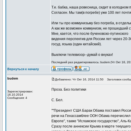
Т.е. бабка, наша ровесница, сидит в холодном 
Согласен. Мы там(в погребе) уже 100 лет почт
Или ты про коммунизьму без погреба, в отдел
А как же возможен коммунизм, не прошедший с
Мне, кается, что после бученовско-путинского
видения перспектив для России лет через 20-30
госуд. языка (один китайский).
Выключи телевизор--думай о внуках!
Последний раз редактировалось: budem (Чт Окт 16, 201
Вернуться к началу
budem
Добавлено: Чт Окт 16, 2014 11:50
Заголовок сообщ
Проза. Без политики
Зарегистрирован:
16.10.2014
Сообщения: 4
С. Бел.
""Президент США Барак Обама поставил Россию
речи на Генассамблее ООН Обама перечислил эт
Европе", также "Исламское государство", Аль-
Сразу после аннексии Крыма в марте текущего 