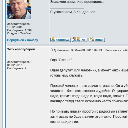
Знакомое всем лицо проявилось!
_________________
С уважением, А.Кондрашов.
Зарегистрирован:
13.12.2006
Сообщения: 1596
Откуда: г.Тамбов
Вернуться к началу
Зотиков-Чубаров
Добавлено: Вс Фев 08, 2015 04:23
Заголовок сооб
Ода "О каше"
Зарегистрирован:
06.02.2015
Сообщения: 2
Один депутат, или чиновник, а может какой еще
готовы ему служить.
Простой человек – это звучит страшно. Он и 
человек – безответственен и удобен. Он управл
надо, кричит, когда надо и, когда надо, плачет
военную тему) стали особенно часто показыват
По призыву власти простой с радостью затянет 
затягивать не будет, зачем это нужно. Простой
возненавидит ее.