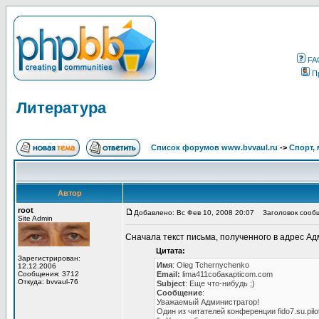
FA
П
Литература
Список форумов www.bvvaul.ru
->
Спорт, 
Автор
root
Добавлено: Вс Фев 10, 2008 20:07
Заголовок сообщ
Site Admin
Сначала текст письма, полученного в адрес А
Цитата:
Зарегистрирован:
Имя
: Oleg Tchernychenko
12.12.2006
Сообщения: 3712
Email:
lima411собакаpticom.com
Откуда: bvvaul-76
Subject
: Еще что-нибудь ;)
Сообщение
:
Уважаемый Администратор!
Один из читателей конференции fido7.su.pil