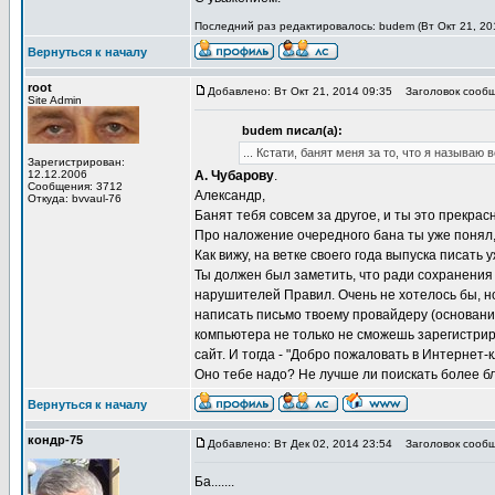
Последний раз редактировалось: budem (Вт Окт 21, 201
Вернуться к началу
root
Добавлено: Вт Окт 21, 2014 09:35
Заголовок сообщ
Site Admin
budem писал(а):
... Кстати, банят меня за то, что я называю
Зарегистрирован:
12.12.2006
А. Чубарову
.
Сообщения: 3712
Александр,
Откуда: bvvaul-76
Банят тебя совсем за другое, и ты это прекра
Про наложение очередного бана ты уже понял, 
Как вижу, на ветке своего года выпуска писат
Ты должен был заметить, что ради сохранения 
нарушителей Правил. Очень не хотелось бы, н
написать письмо твоему провайдеру (основания,
компьютера не только не сможешь зарегистри
сайт. И тогда - "Добро пожаловать в Интернет-к
Оно тебе надо? Не лучше ли поискать более б
Вернуться к началу
кондр-75
Добавлено: Вт Дек 02, 2014 23:54
Заголовок сообщ
Ба.......