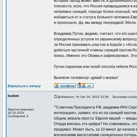
которые Запад может ввести, и дальнейшего р
плоскости, ясно, что Россия превращаемся в 
непрямых санкций, гораздо более опасный, че
избавиться от и статуса больного человека Ев
и произошло. Да, мы между лихорадкой Эбола 
Владимир Путин, видимо, считает, что его ша
определенных уступок по украинскому вопросу, 
ли Россия принимать участие в борьбе с «Исла
добиться частичной отмены санкций против Рос
боюсь. Именно это Обама и зафиксировал. Это 
Путин параноик или гений способа гибели Рос
Выключи телевизор--думай о внуках!
Вернуться к началу
budem
Добавлено: Чт Окт 16, 2014 12:36
Заголовок сообщ
""Советник Президента РФ, академик РАН Серг
Зарегистрирован:
интеграция», заявил, что из-за санкций проти
16.10.2014
Сообщения: 4
общем, мораль проста: Европе вашей — кирды
Откуда взялась эта цифра? Не сомневаюсь, что
придумал. Может быть, за 10 минут до начала
вселенскими масштабами санкционных потерь. 