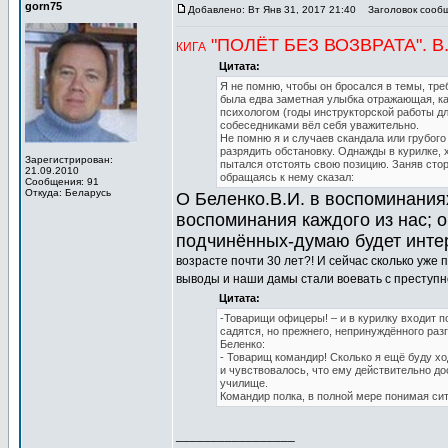
gorn75
Добавлено: Вт Янв 31, 2017 21:40
Заголовок сообщен
"ПОЛЁТ БЕЗ ВОЗВРАТА". 
КИГА
Цитата:
Я не помню, чтобы он бросался в темы, треб
была едва заметная улыбка отражающая, ка
психологом (годы инструкторской работы дл
собеседниками вёл себя уважительно.
Не помню я и случаев скандала или грубог
разрядить обстановку. Однажды в курилке, 
Зарегистрирован:
пытался отстоять свою позицию. Заняв сто
21.09.2010
обращаясь к нему сказал:
Сообщения: 91
Откуда: Беларусь
О Беленко.В.И. в воспоминаниях
воспоминания каждого из нас; 
подчинённых-думаю будет интер
возрасте почти 30 лет?! И сейчас сколько уже 
выводы и наши дамы стали воевать с преступно
Цитата:
-Товарищи офицеры! – и в курилку входит п
садятся, но прежнего, непринуждённого раз
Беленко:
- Товарищ командир! Сколько я ещё буду х
и чувствовалось, что ему действительно дос
училище.
Командир полка, в полной мере понимая сит
_________________