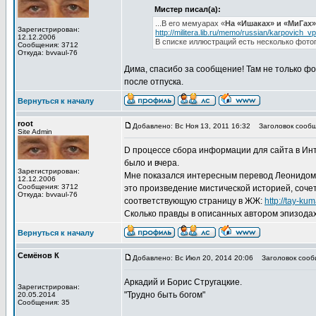
Мистер писал(а):
...В его мемуарах «
На «Ишаках» и «МиГах»
Зарегистрирован:
http://militera.lib.ru/memo/russian/karpovich_vp
12.12.2006
В списке иллюстраций есть несколько фото
Сообщения: 3712
Откуда: bvvaul-76
Дима, спасибо за сообщение! Там не только фо
после отпуска.
Вернуться к началу
root
Добавлено: Вс Ноя 13, 2011 16:32
Заголовок сообще
Site Admin
D процессе сбора информации для сайта в Инт
было и вчера.
Зарегистрирован:
Мне показался интересным перевод Леонидом Т
12.12.2006
Сообщения: 3712
это произведение мистической историей, сочет
Откуда: bvvaul-76
соответствующую страницу в ЖЖ:
http://tay-ku
Сколько правды в описанных автором эпизодах
Вернуться к началу
Семёнов К
Добавлено: Вс Июл 20, 2014 20:06
Заголовок сооб
Аркадий и Борис Стругацкие.
Зарегистрирован:
"Трудно быть богом"
20.05.2014
Сообщения: 35