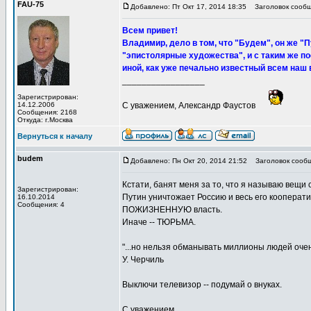
FAU-75
Добавлено: Пт Окт 17, 2014 18:35
Заголовок сообщ
Всем привет!
Владимир, дело в том, что "Будем", он же "
"эпистолярные художества", и с таким же п
иной, как уже печально известный всем наш 
_________________
Зарегистрирован:
14.12.2006
С уважением, Александр Фаустов
Сообщения: 2168
Откуда: г.Москва
Вернуться к началу
budem
Добавлено: Пн Окт 20, 2014 21:52
Заголовок сообщ
Кстати, банят меня за то, что я называю вещи
Зарегистрирован:
Путин уничтожает Россию и весь его кооперати
16.10.2014
Сообщения: 4
ПОЖИЗНЕННУЮ власть.
Иначе -- ТЮРЬМА.
"...но нельзя обманывать миллионы людей очен
У. Черчиль
Выключи телевизор -- подумай о внуках.
С уважением.