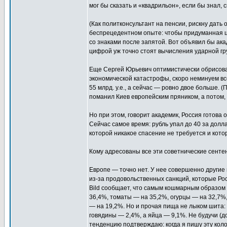
мог бы сказать и «квадрильон», если бы знал, 
(Как политконсультант на пенсии, рискну дать
беспрецедентном опыте: чтобы придуманная ц
со знаками после запятой. Вот объявил бы акад
цифрой уж точно стоят вычисления ударной гр
Еще Сергей Юрьевич оптимистически обрисовал
экономической катастрофы, скоро неминуем в
55 млрд. у.е., а сейчас — ровно двое больше. (
поманил Киев европейским пряником, а потом, 
Но при этом, говорит академик, Россия готов
Сейчас самое время: рубль упал до 40 за долла
которой никакое спасение не требуется и котор
Кому адресованы все эти советнические сенте
Европе — точно нет. У нее совершенно другие
из-за продовольственных санкций, которые Рос
Bild сообщает, что самым кошмарным образом 
36,4%, томаты — на 35,2%, огурцы — на 32,7%,
— на 19,2%. Но и прочая пища не лыком шита:
говядины — 2,4%, а яйца — 9,1%. Не будучи (до
тенденцию подтверждаю: когда я пишу эту колон