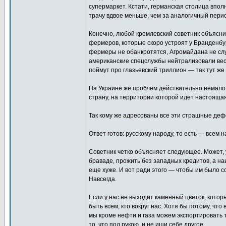
супермаркет. Кстати, германская столица впол
трачу вдвое меньше, чем за аналогичный пери
Конечно, любой кремлевский советник объясни
фермеров, которые скоро устроят у Бранденбур
фермеры не обанкротятся, Агромайдана не случи
американские спецслужбы нейтрализовали весь 
поймут про глазьевский триллион — так тут ж
На Украине же проблем действительно немало,
страну, на территории которой идет настоящая
Так кому же адресованы все эти страшные де
Ответ готов: русскому народу, то есть — всем н
Советник четко объясняет следующее. Может, у
браваде, прожить без западных кредитов, а на
еще хуже. И вот ради этого — чтобы им было с
Навсегда.
Если у нас не выходит каменный цветок, кото
быть всем, кто вокруг нас. Хотя бы потому, чт
мы кроме нефти и газа можем экспортировать 
то, что под рукою, и не ищи себе другое.