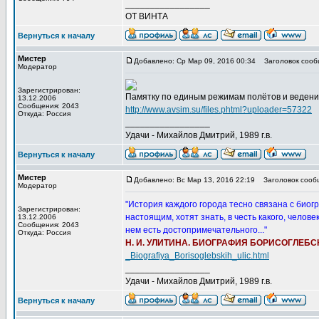
_________________
ОТ ВИНТА
Вернуться к началу
Мистер
Добавлено: Ср Мар 09, 2016 00:34
Заголовок сооб
Модератор
Зарегистрирован:
Памятку по единым режимам полётов и ведению
13.12.2006
Сообщения: 2043
http://www.avsim.su/files.phtml?uploader=57322
Откуда: Россия
_________________
Удачи - Михайлов Дмитрий, 1989 г.в.
Вернуться к началу
Мистер
Добавлено: Вс Мар 13, 2016 22:19
Заголовок сооб
Модератор
"История каждого города тесно связана с биог
Зарегистрирован:
настоящим, хотят знать, в честь какого, челов
13.12.2006
Сообщения: 2043
нем есть достопримечательного..."
Откуда: Россия
Н. И. УЛИТИНА. БИОГРАФИЯ БОРИСОГЛЕБС
_Biografiya_Borisoglebskih_ulic.html
_________________
Удачи - Михайлов Дмитрий, 1989 г.в.
Вернуться к началу