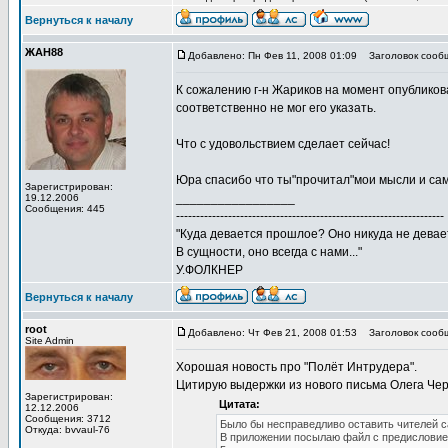
Вернуться к началу
ЖАН88
Добавлено: Пн Фев 11, 2008 01:09
Заголовок сооб
К сожалению г-н Жариков на момент опубликов
соответственно не мог его указать.
Что с удовольствием сделает сейчас!
Юра спасибо что ты"прочитал"мои мысли и сам
Зарегистрирован:
_________________
19.12.2006
Сообщения: 445
-------------------------------------------------------------------
"Куда девается прошлое? Оно никуда не девае
В сущности, оно всегда с нами..."
У.ФОЛКНЕР
Вернуться к началу
root
Добавлено: Чт Фев 21, 2008 01:53
Заголовок сообщ
Site Admin
Хорошая новость про "Полёт Интрудера".
Цитирую выдержки из нового письма Олега Че
Зарегистрирован:
Цитата:
12.12.2006
Сообщения: 3712
Было бы несправедливо оставить чителей са
Откуда: bvvaul-76
В приложении посылаю файл с предисловием