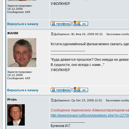
У.ФОЛКНЕР
Зарегистрирован:
19.12.2006
Сообщения: 445
Вернуться к началу
ЖАН88
Добавлено: Вс Фев 24, 2008 00:31
Заголовок сооб
Кстати,одноимённый фильм можно скачать зд
_________________
-------------------------------------------------------------------
"Куда девается прошлое? Оно никуда не девае
В сущности, оно всегда с нами..."
У.ФОЛКНЕР
Зарегистрирован:
19.12.2006
Сообщения: 445
Вернуться к началу
Игорь
Добавлено: Ср Окт 15, 2008 11:01
Заголовок сообщ
Сообщение перенесено Администратором на в
http://www.bvvaul.ru/forum/viewtopic.php?p=227
_________________
Бученов И.Г.