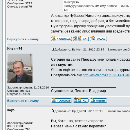
12.12.2006
лицезреть.
Сообщения: 3712
Целууууаааааееееммм ему сапоги.... лишь бы
Откуда: bvvaul-76
т.п
Александр Чубаров! Никого из здесь присутств
категорию, тогда очередной раз, и без малей
Ну а ту срань (прошу прощения у почтенной пу
заметь: без какого либо влияния или воздейст
Вернуться к началу
Ильич-74
Добавлено: Вс Июн 21, 2015 23:34
Заголовок сооб
Сегодня на сайте
Проза.ру
мне попался расска
лет спустя»
.
Я пока ещё не знаком со всем его литературны
Предлагаю ссылку
http://www.proza.ru/2014/11/
________________________________
Зарегистрирован: 11.03.2010
С уважением, Пикатов Владимир.
Сообщения: 416
Откуда: г.Брянск
Вернуться к началу
koya
Добавлено: Ср Дек 23, 2015 21:12
Заголовок сообщ
Вы, батенька, тоже привираете.
Зарегистрирован:
Первая Чечня с какого перепугу?
03.01.2008
Сообщения: 794