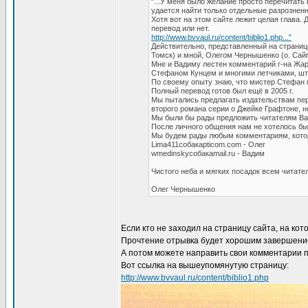
"...У меня было желание просто перечитать
удается найти только отдельные разрозненны
Хотя вот на этом сайте лежит целая глава. 
перевод или нет.
http://www.bvvaul.ru/content/biblio1.php..."
Действительно, представленный на страниц
Томск) и мной, Олегом Чернышенко (о. Сайп
Мне и Вадиму лестен комментарий г-на Жар
Стефаном Кунцем и многими летчиками, шт
По своему опыту знаю, что мистер Стефан п
Полный перевод готов был ещё в 2005 г.
Мы пытались предлагать издательствам пер
второго романа серии о Джейке Графтоне, н
Мы были бы рады предложить читателям Ваш
После личного общения нам не хотелось бы 
Мы будем рады любым комментариям, кото
Lima411собакаpticom.com - Олег
wmedinskyсобакаmail.ru - Вадим
Чистого неба и мягких посадок всем читате
Олег Чернышенко
Если кто не заходил на страницу сайта, на ко
Прочтение отрывка будет хорошим завершени
А потом можете направить свои комментарии 
Вот ссылка на вышеупомянутую страницу:
http://www.bvvaul.ru/content/biblio1.php