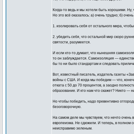
Когда-то ведь и мы хотели быть хорошими. Ну, 
Но это всё оказалось: а) очень трудно; б) очен
1. изолировать себя от остального мира, чтобы
2. убедить себя, что остальной мир скоро рух
святости, разумеется.
И если кто-то думает, что нынешняя самоизо
то он заблуждается. Самоизоляция — единствен
бы то ни было стандартам и следовать прилич
Вот, известный писатель, издатель газеты «За
войны с США. И когда мы победим — что, коне
отката с 50 до 70 процентов, а заодно полнос
образование. И кто нам что скажет? Никто — н
Но чтобы победить, надо превентивно отгород
безоговорочную.
На самом деле мы чувствуем, что нечто очень в
европеизма. Не сдюжили. И теперь, в полном 
неисправимо зеленым.