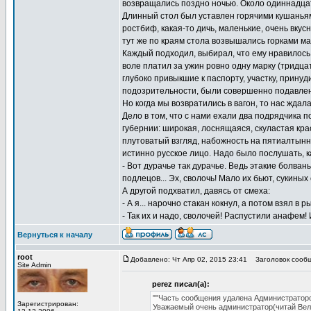
возвращались поздно ночью. Около одиннадцат
Длинный стол был уставлен горячими кушаньям
ростбиф, какая-то дичь, маленькие, очень вку
тут же по краям стола возвышались горками ма
Каждый подходил, выбирал, что ему нравилось,
воле платил за ужин ровно одну марку (тридцат
глубоко привыкшие к паспорту, участку, прин
подозрительности, были совершенно подавлен
Но когда мы возвратились в вагон, то нас ждал
Дело в том, что с нами ехали два подрядчика 
губернии: широкая, лоснящаяся, скуластая кра
плутоватый взгляд, набожность на пятиалтынн
истинно русское лицо. Надо было послушать, 
- Вот дурачье так дурачье. Ведь этакие болваны
подлецов... Эх, сволочь! Мало их бьют, сукиных
А другой подхватил, давясь от смеха:
- А я... нарочно стакан кокнул, а потом взял в 
- Так их и надо, сволочей! Распустили анафем!
Вернуться к началу
root
Добавлено: Чт Апр 02, 2015 23:41
Заголовок сообщ
Site Admin
perez писал(а):
""Часть сообщения удалена Администраторо
Зарегистрирован:
Уважаемый очень администратор(читай Ве