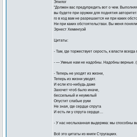
Эпилог
"Должен вас предупредить вот о чем. Выполня
вы будете при оружии для поднятия авторитета
го в ход вам не разрешается ни при каких обст
Ни при каких обстоятельствах. Вы меня поняли
Эрнест Хемингуэй
Цитаты:
- Там, где торжествует серость, к власти всегд
- — Умные нам не надобны. Надобны верные. (
- Теперь не уходят из жизни,
Теперь из жизни уводят.
И если кто-нибудь даже
Захочет чтоб было иначе,
бессильный и неумелый
Опустит слабые руки
Не зная, где сердце спрута
И есть ли у спрута сердце....
- У нас неслыханная выдержка: мы способны 
Всё это цитаты из книги Стругацких.