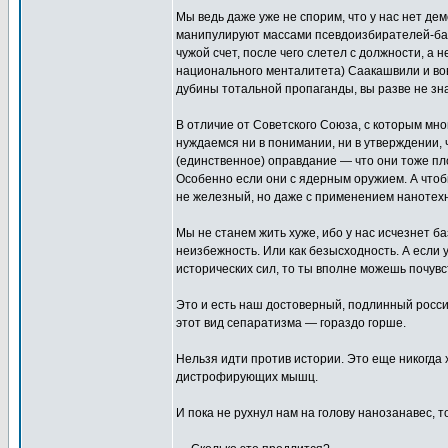
Мы ведь даже уже не спорим, что у нас нет дем
манипулируют массами псевдоизбирателей-балбе
чужой счет, после чего слетел с должности, а 
национального менталитета) Саакашвили и во
дубины тотальной пропаганды, вы разве не зн
В отличие от Советского Союза, с которым м
нуждаемся ни в понимании, ни в утверждении,
(единственное) оправдание — что они тоже пло
Особенно если они с ядерным оружием. А чтоб
не железный, но даже с применением нанотех
Мы не станем жить хуже, ибо у нас исчезнет б
неизбежность. Или как безысходность. А если 
исторических сил, то ты вполне можешь почувс
Это и есть наш достоверный, подлинный россий
этот вид сепаратизма — гораздо горше.
Нельзя идти против истории. Это еще никогда 
дистрофирующих мышц.
И пока не рухнул нам на голову нанозанавес, т