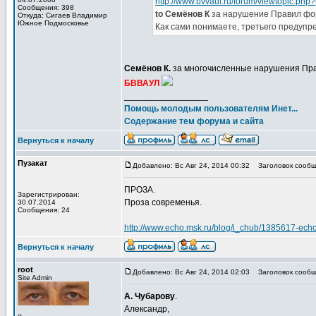
http://www.bvvaul.ru/forum/viewtopic.p
Сообщения: 398
to Семёнов К
за нарушение Правил фо
Откуда: Сигаев Владимир
Южное Подмосковье
Как сами понимаете, третьего предупре
Семёнов К.
за многочисленные нарушения Пр
БВВАУЛ
_________________
Помощь молодым пользователям Инет...
Содержание тем форума и сайта
Вернуться к началу
Пузакат
Добавлено: Вс Авг 24, 2014 00:32
Заголовок сообщ
ПРОЗА.
Зарегистрирован:
Проза современья.
30.07.2014
Сообщения: 24
http://www.echo.msk.ru/blog/i_chub/1385617-echo
Вернуться к началу
root
Добавлено: Вс Авг 24, 2014 02:03
Заголовок сообщ
Site Admin
А. Чубарову
.
Александр,