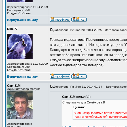
Зарегистрирован: 11.04.2009
Сообщения: 959
Откуда: Ст.Оскол
Вернуться к началу
Rim-77
Добавлено: Вс Июл 20, 2014 23:25
Заголовок сооб
Господа модераторы! Преклоняюсь перед ваше
вам и долгих лет жизни! Но ведь в ситуации с
Благодаря вам он добился чего хотел-справоци
взятое себе право не отчитываться ни перед к
Откуда такое "непротивление злу насилием" 
Зарегистрирован: 11.04.2009
жесткость(померла так померла).
Сообщения: 959
Откуда: Ст.Оскол
Вернуться к началу
Сэм-81М
Добавлено: Пн Июл 21, 2014 01:54
Заголовок сооб
Администратор форума
Сэм-81М писал(а):
Специально для
Семёнова К
Цитата:
Вновь открываемые ветки с политук
политической окраской, появляющие
Зарегистрирован:
04.07.2008