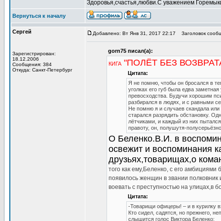
Здоровья,счастья,любви.С уважением Горемык
Вернуться к началу
Сергей
Добавлено: Вт Янв 31, 2017 22:17
Заголовок сообщен
gorn75 писал(а):
Зарегистрирован:
18.12.2006
"ПОЛЁТ БЕЗ ВОЗВРАТ
КИГА
Сообщения: 384
Откуда: Санкт-Петербург
Цитата:
Я не помню, чтобы он бросался в те
уголках его губ была едва заметная
превосходства. Будучи хорошим пси
разбирался в людях, и с равными с
Не помню я и случаев скандала или
старался разрядить обстановку. Одн
лётчиками, и каждый из них пыталс
правоту, он, полушутя-полусерьёзно
О Беленко.В.И. в воспомин
освежит и воспоминания ка
друзьях,товарищах,о кома
того как ему,Беленко, с его амбициями 
появилось женщин в звании полковник и
воевать с преступностью на улицах,в бо
Цитата:
-Товарищи офицеры! – и в курилку 
Кто сидел, садятся, но прежнего, н
слышится голос Виктора Беленко: