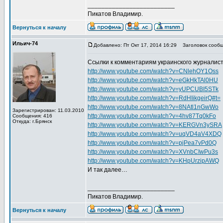
_________________________
Пикатов Владимир.
Вернуться к началу
Ильич-74
Добавлено: Пт Окт 17, 2014 16:29
Заголовок сообщ
Ссылки к комментариям украинского журналис
http://www.youtube.com/watch?v=CNlehOY1Oss
http://www.youtube.com/watch?v=eGkHkTAl0HU
http://www.youtube.com/watch?v=yUPCUBI5STk
http://www.youtube.com/watch?v=RdHIikgeirQ#t=
http://www.youtube.com/watch?v=8NAtl1nGwWo
Зарегистрирован: 11.03.2010
http://www.youtube.com/watch?v=4hv87Tq0kFo
Сообщения: 416
Откуда: г.Брянск
http://www.youtube.com/watch?v=KERGVn3ySRA
http://www.youtube.com/watch?v=uqVD4aV4XDQ
http://www.youtube.com/watch?v=pjPea7vPd0Q
http://www.youtube.com/watch?v=XVnbCIwPu3s
http://www.youtube.com/watch?v=KHpUrzipAWQ
И так далее…
_________________________
Пикатов Владимир.
Вернуться к началу