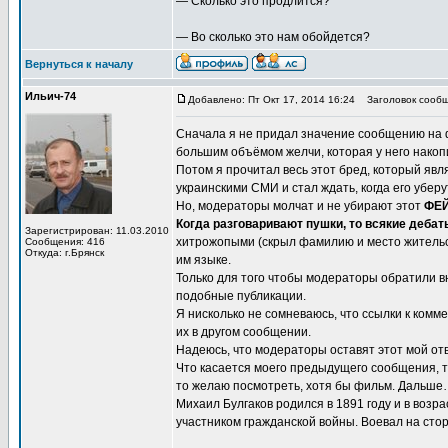
— Сколько это продлится?
— Во сколько это нам обойдется?
Вернуться к началу
Ильич-74
Добавлено: Пт Окт 17, 2014 16:24
Заголовок сообщ
Сначала я не придал значение сообщению на 
большим объёмом желчи, которая у него накоп
Потом я прочитал весь этот бред, который яв
украинскими СМИ и стал ждать, когда его убе
Но, модераторы молчат и не убирают этот
ФЕ
Когда разговаривают пушки, то всякие деба
Зарегистрирован: 11.03.2010
хитрожопыми (скрыл фамилию и место жительс
Сообщения: 416
Откуда: г.Брянск
им языке.
Только для того чтобы модераторы обратили
подобные публикации.
Я нисколько не сомневаюсь, что ссылки к ком
их в другом сообщении.
Надеюсь, что модераторы оставят этот мой отв
Что касается моего предыдущего сообщения, то
то желаю посмотреть, хотя бы фильм. Дальше
Михаил Булгаков родился в 1891 году и в возр
участником гражданской войны. Воевал на сто