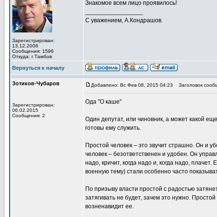
Знакомое всем лицо проявилось!
_________________
С уважением, А.Кондрашов.
Зарегистрирован:
13.12.2006
Сообщения: 1596
Откуда: г.Тамбов
Вернуться к началу
Зотиков-Чубаров
Добавлено: Вс Фев 08, 2015 04:23
Заголовок сооб
Ода "О каше"
Зарегистрирован:
06.02.2015
Сообщения: 2
Один депутат, или чиновник, а может какой еще
готовы ему служить.
Простой человек – это звучит страшно. Он и 
человек – безответственен и удобен. Он управл
надо, кричит, когда надо и, когда надо, плачет
военную тему) стали особенно часто показыват
По призыву власти простой с радостью затянет 
затягивать не будет, зачем это нужно. Простой
возненавидит ее.