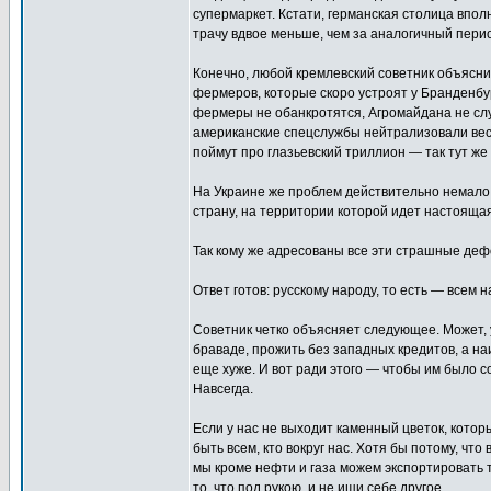
супермаркет. Кстати, германская столица впол
трачу вдвое меньше, чем за аналогичный пери
Конечно, любой кремлевский советник объясни
фермеров, которые скоро устроят у Бранденбур
фермеры не обанкротятся, Агромайдана не случи
американские спецслужбы нейтрализовали весь 
поймут про глазьевский триллион — так тут ж
На Украине же проблем действительно немало,
страну, на территории которой идет настоящая
Так кому же адресованы все эти страшные де
Ответ готов: русскому народу, то есть — всем н
Советник четко объясняет следующее. Может, у
браваде, прожить без западных кредитов, а на
еще хуже. И вот ради этого — чтобы им было с
Навсегда.
Если у нас не выходит каменный цветок, кото
быть всем, кто вокруг нас. Хотя бы потому, чт
мы кроме нефти и газа можем экспортировать 
то, что под рукою, и не ищи себе другое.