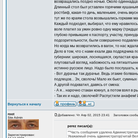
возвращались поздно ночью. Около одиннадцат
Длинный стол был уставлен горячими кушаньям
ростбиф, какая-то дичь, маленькие, очень вку
тут же по краям стола возвышались горками ма
Каждый подходил, выбирал, что ему нравилось,
воле платил за ужин ровно одну марку (тридцат
глубоко привыкшие к паспорту, участку, прин
подозрительности, были совершенно подавлен
Но когда мы возвратились в вагон, то нас ждал
Дело в том, что с нами ехали два подрядчика 
губернии: широкая, лоснящаяся, скуластая кра
плутоватый взгляд, набожность на пятиалтынн
истинно русское лицо. Надо было послушать, 
- Вот дурачье так дурачье. Ведь этакие болваны
подлецов... Эх, сволочь! Мало их бьют, сукиных
А другой подхватил, давясь от смеха:
- А я... нарочно стакан кокнул, а потом взял в 
- Так их и надо, сволочей! Распустили анафем!
Вернуться к началу
root
Добавлено: Чт Апр 02, 2015 23:41
Заголовок сообщ
Site Admin
perez писал(а):
""Часть сообщения удалена Администраторо
Зарегистрирован:
Уважаемый очень администратор(читай Ве