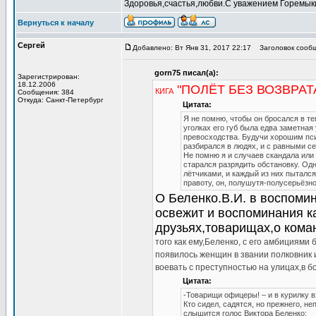
Здоровья,счастья,любви.С уважением Горемык
Вернуться к началу
Сергей
Добавлено: Вт Янв 31, 2017 22:17
Заголовок сообщен
gorn75 писал(а):
Зарегистрирован:
18.12.2006
"ПОЛЁТ БЕЗ ВОЗВРАТ
КИГА
Сообщения: 384
Откуда: Санкт-Петербург
Цитата:
Я не помню, чтобы он бросался в те
уголках его губ была едва заметная
превосходства. Будучи хорошим пси
разбирался в людях, и с равными с
Не помню я и случаев скандала или
старался разрядить обстановку. Одн
лётчиками, и каждый из них пыталс
правоту, он, полушутя-полусерьёзно
О Беленко.В.И. в воспомин
освежит и воспоминания ка
друзьях,товарищах,о кома
того как ему,Беленко, с его амбициями 
появилось женщин в звании полковник и
воевать с преступностью на улицах,в бо
Цитата:
-Товарищи офицеры! – и в курилку 
Кто сидел, садятся, но прежнего, н
слышится голос Виктора Беленко: