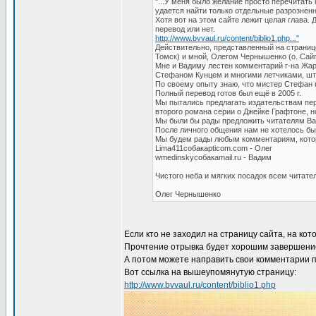
"...У меня было желание просто перечитать
удается найти только отдельные разрозненны
Хотя вот на этом сайте лежит целая глава. 
перевод или нет.
http://www.bvvaul.ru/content/biblio1.php..."
Действительно, представленный на страниц
Томск) и мной, Олегом Чернышенко (о. Сайп
Мне и Вадиму лестен комментарий г-на Жар
Стефаном Кунцем и многими летчиками, шт
По своему опыту знаю, что мистер Стефан п
Полный перевод готов был ещё в 2005 г.
Мы пытались предлагать издательствам пер
второго романа серии о Джейке Графтоне, н
Мы были бы рады предложить читателям Ваш
После личного общения нам не хотелось бы 
Мы будем рады любым комментариям, кото
Lima411собакаpticom.com - Олег
wmedinskyсобакаmail.ru - Вадим
Чистого неба и мягких посадок всем читате
Олег Чернышенко
Если кто не заходил на страницу сайта, на ко
Прочтение отрывка будет хорошим завершени
А потом можете направить свои комментарии 
Вот ссылка на вышеупомянутую страницу:
http://www.bvvaul.ru/content/biblio1.php