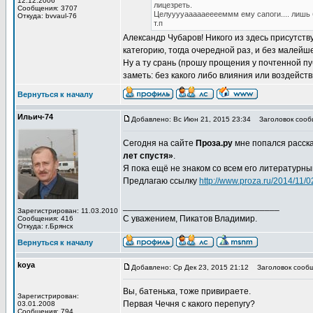
12.12.2006
лицезреть.
Сообщения: 3707
Целууууаааааееееммм ему сапоги.... лишь бы
Откуда: bvvaul-76
т.п
Александр Чубаров! Никого из здесь присутств
категорию, тогда очередной раз, и без малей
Ну а ту срань (прошу прощения у почтенной пу
заметь: без какого либо влияния или воздейст
Вернуться к началу
Ильич-74
Добавлено: Вс Июн 21, 2015 23:34
Заголовок сооб
Сегодня на сайте
Проза.ру
мне попался расска
лет спустя»
.
Я пока ещё не знаком со всем его литературны
Предлагаю ссылку
http://www.proza.ru/2014/11/
________________________________
Зарегистрирован: 11.03.2010
С уважением, Пикатов Владимир.
Сообщения: 416
Откуда: г.Брянск
Вернуться к началу
koya
Добавлено: Ср Дек 23, 2015 21:12
Заголовок сообщ
Вы, батенька, тоже привираете.
Зарегистрирован:
Первая Чечня с какого перепугу?
03.01.2008
Сообщения: 794