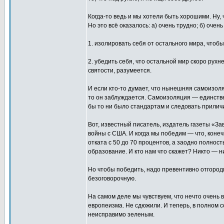
Когда-то ведь и мы хотели быть хорошими. Ну, 
Но это всё оказалось: а) очень трудно; б) очен
1. изолировать себя от остального мира, чтобы
2. убедить себя, что остальной мир скоро рух
святости, разумеется.
И если кто-то думает, что нынешняя самоизо
то он заблуждается. Самоизоляция — единствен
бы то ни было стандартам и следовать прилич
Вот, известный писатель, издатель газеты «За
войны с США. И когда мы победим — что, коне
отката с 50 до 70 процентов, а заодно полнос
образование. И кто нам что скажет? Никто — н
Но чтобы победить, надо превентивно отгород
безоговорочную.
На самом деле мы чувствуем, что нечто очень в
европеизма. Не сдюжили. И теперь, в полном 
неисправимо зеленым.