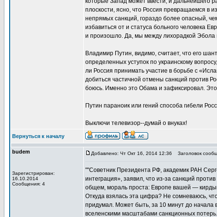
которые Запад может ввести, и дальнейшего р
плоскости, ясно, что Россия превращаемся в 
непрямых санкций, гораздо более опасный, че
избавиться от и статуса больного человека Ев
и произошло. Да, мы между лихорадкой Эбола 
Владимир Путин, видимо, считает, что его ша
определенных уступок по украинскому вопросу, 
ли Россия принимать участие в борьбе с «Исла
добиться частичной отмены санкций против Рос
боюсь. Именно это Обама и зафиксировал. Это 
Путин параноик или гений способа гибели Рос
Выключи телевизор--думай о внуках!
Вернуться к началу
budem
Добавлено: Чт Окт 16, 2014 12:36
Заголовок сообщ
""Советник Президента РФ, академик РАН Серг
Зарегистрирован:
интеграция», заявил, что из-за санкций проти
16.10.2014
Сообщения: 4
общем, мораль проста: Европе вашей — кирды
Откуда взялась эта цифра? Не сомневаюсь, что
придумал. Может быть, за 10 минут до начала
вселенскими масштабами санкционных потерь. 