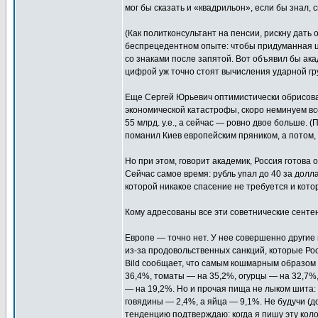
мог бы сказать и «квадрильон», если бы знал, 
(Как политконсультант на пенсии, рискну дать
беспрецедентном опыте: чтобы придуманная ц
со знаками после запятой. Вот объявил бы акад
цифрой уж точно стоят вычисления ударной гр
Еще Сергей Юрьевич оптимистически обрисовал
экономической катастрофы, скоро неминуем в
55 млрд. у.е., а сейчас — ровно двое больше. (
поманил Киев европейским пряником, а потом, 
Но при этом, говорит академик, Россия готов
Сейчас самое время: рубль упал до 40 за долла
которой никакое спасение не требуется и котор
Кому адресованы все эти советнические сенте
Европе — точно нет. У нее совершенно другие
из-за продовольственных санкций, которые Рос
Bild сообщает, что самым кошмарным образом 
36,4%, томаты — на 35,2%, огурцы — на 32,7%,
— на 19,2%. Но и прочая пища не лыком шита:
говядины — 2,4%, а яйца — 9,1%. Не будучи (до
тенденцию подтверждаю: когда я пишу эту колон