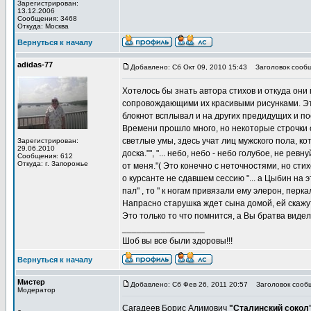
Зарегистрирован:
13.12.2006
Сообщения: 3468
Откуда: Москва
Вернуться к началу
adidas-77
Добавлено: Сб Окт 09, 2010 15:43
Заголовок сообщ
Хотелось бы знать автора стихов и откуда они 
сопровождающими их красивыми рисунками. Этот
блокнот всплывал и на других предидущих и п
Времени прошло много, но некоторые строчки 
светлые умы, здесь учат лиц мужского пола, к
Зарегистрирован:
29.06.2010
доска."", "... небо, небо - небо голубое, не р
Сообщения: 612
Откуда: г. Запорожье
от меня."( Это конечно с неточностями, но сти
о курсанте не сдавшем сессию "... а Цыбин на э
пал" , то " к ногам привязали ему элерон, пер
Напрасно старушка ждет сына домой, ей скажут
Это только то что помнится, а Вы братва виде
_________________
Шоб вы все были здоровы!!!
Вернуться к началу
Мистер
Добавлено: Сб Фев 26, 2011 20:57
Заголовок сооб
Модератор
Сагадеев Борис Алимович
"Сталинский сокол