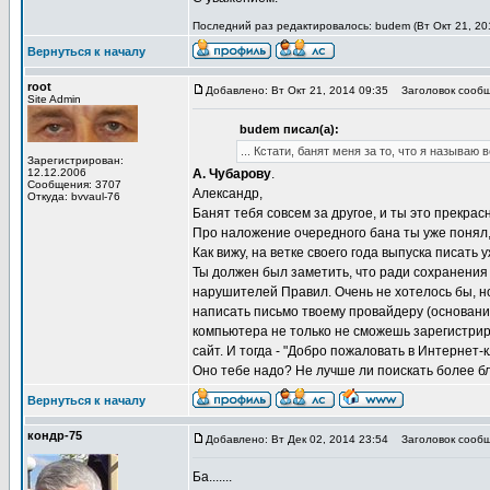
Последний раз редактировалось: budem (Вт Окт 21, 201
Вернуться к началу
root
Добавлено: Вт Окт 21, 2014 09:35
Заголовок сообщ
Site Admin
budem писал(а):
... Кстати, банят меня за то, что я называю
Зарегистрирован:
12.12.2006
А. Чубарову
.
Сообщения: 3707
Александр,
Откуда: bvvaul-76
Банят тебя совсем за другое, и ты это прекра
Про наложение очередного бана ты уже понял, 
Как вижу, на ветке своего года выпуска писат
Ты должен был заметить, что ради сохранения 
нарушителей Правил. Очень не хотелось бы, н
написать письмо твоему провайдеру (основания,
компьютера не только не сможешь зарегистри
сайт. И тогда - "Добро пожаловать в Интернет-к
Оно тебе надо? Не лучше ли поискать более б
Вернуться к началу
кондр-75
Добавлено: Вт Дек 02, 2014 23:54
Заголовок сообщ
Ба.......