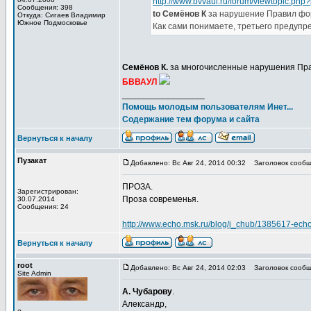
http://www.bvvaul.ru/forum/viewtopic.p
Сообщения: 398
to Семёнов К
за нарушение Правил фо
Откуда: Сигаев Владимир
Южное Подмосковье
Как сами понимаете, третьего предупре
Семёнов К.
за многочисленные нарушения Пр
БВВАУЛ
_________________
Помощь молодым пользователям Инет...
Содержание тем форума и сайта
Вернуться к началу
Пузакат
Добавлено: Вс Авг 24, 2014 00:32
Заголовок сообщ
ПРОЗА.
Зарегистрирован:
Проза современья.
30.07.2014
Сообщения: 24
http://www.echo.msk.ru/blog/i_chub/1385617-echo
Вернуться к началу
root
Добавлено: Вс Авг 24, 2014 02:03
Заголовок сообщ
Site Admin
А. Чубарову
.
Александр,