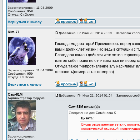
Зарегистрирован: 11.04.2009
Сообщения: 959
Откуда: Ст.Оскол
Вернуться к началу
Rim-77
Добавлено: Вс Июл 20, 2014 23:25
Заголовок сооб
Господа модераторы! Преклоняюсь перед ваше
вам и долгих лет жизни! Но ведь в ситуации с
Благодаря вам он добился чего хотел-справоци
взятое себе право не отчитываться ни перед к
Откуда такое "непротивление злу насилием" 
Зарегистрирован: 11.04.2009
жесткость(померла так померла).
Сообщения: 959
Откуда: Ст.Оскол
Вернуться к началу
Сэм-81М
Добавлено: Пн Июл 21, 2014 01:54
Заголовок сооб
Администратор форума
Сэм-81М писал(а):
Специально для
Семёнова К
Цитата:
Вновь открываемые ветки с политук
политической окраской, появляющие
Зарегистрирован:
04.07.2008