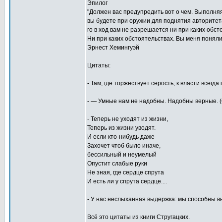
Эпилог
"Должен вас предупредить вот о чем. Выполня
вы будете при оружии для поднятия авторитета
го в ход вам не разрешается ни при каких обст
Ни при каких обстоятельствах. Вы меня поняли
Эрнест Хемингуэй
Цитаты:
- Там, где торжествует серость, к власти всегд
- — Умные нам не надобны. Надобны верные. (
- Теперь не уходят из жизни,
Теперь из жизни уводят.
И если кто-нибудь даже
Захочет чтоб было иначе,
бессильный и неумелый
Опустит слабые руки
Не зная, где сердце спрута
И есть ли у спрута сердце....
- У нас неслыханная выдержка: мы способны 
Всё это цитаты из книги Стругацких.