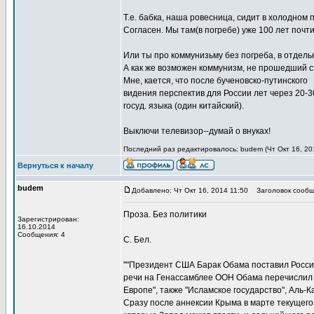
Т.е. бабка, наша ровесница, сидит в холодном 
Согласен. Мы там(в погребе) уже 100 лет почт
Или ты про коммунизьму без погреба, в отдел
А как же возможен коммунизм, не прошедший с
Мне, кается, что после бученовско-путинского
видения перспектив для России лет через 20-30
госуд. языка (один китайский).
Выключи телевизор--думай о внуках!
Последний раз редактировалось: budem (Чт Окт 16, 201
Вернуться к началу
budem
Добавлено: Чт Окт 16, 2014 11:50
Заголовок сообщ
Проза. Без политики
Зарегистрирован:
16.10.2014
Сообщения: 4
С. Бел.
""Президент США Барак Обама поставил Россию
речи на Генассамблее ООН Обама перечислил эт
Европе", также "Исламское государство", Аль-
Сразу после аннексии Крыма в марте текущего 