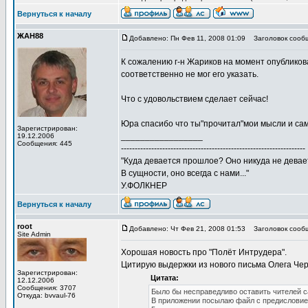
Вернуться к началу
ЖАН88
Добавлено: Пн Фев 11, 2008 01:09
Заголовок сооб
К сожалению г-н Жариков на момент опубликов
соответственно не мог его указать.
Что с удовольствием сделает сейчас!
Юра спасибо что ты"прочитал"мои мысли и сам
Зарегистрирован:
_________________
19.12.2006
Сообщения: 445
-------------------------------------------------------------------
"Куда девается прошлое? Оно никуда не девае
В сущности, оно всегда с нами..."
У.ФОЛКНЕР
Вернуться к началу
root
Добавлено: Чт Фев 21, 2008 01:53
Заголовок сообщ
Site Admin
Хорошая новость про "Полёт Интрудера".
Цитирую выдержки из нового письма Олега Че
Зарегистрирован:
Цитата:
12.12.2006
Сообщения: 3707
Было бы несправедливо оставить чителей са
Откуда: bvvaul-76
В приложении посылаю файл с предисловием