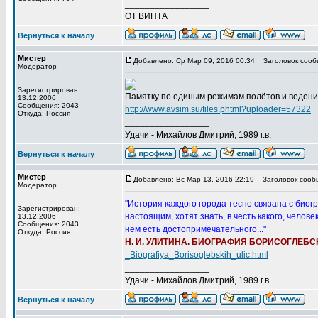
_________________
ОТ ВИНТА
Вернуться к началу
Мистер
Добавлено: Ср Мар 09, 2016 00:34
Заголовок сооб
Модератор
Зарегистрирован:
Памятку по единым режимам полётов и ведению
13.12.2006
Сообщения: 2043
http://www.avsim.su/files.phtml?uploader=57322
Откуда: Россия
_________________
Удачи - Михайлов Дмитрий, 1989 г.в.
Вернуться к началу
Мистер
Добавлено: Вс Мар 13, 2016 22:19
Заголовок сооб
Модератор
"История каждого города тесно связана с биог
Зарегистрирован:
настоящим, хотят знать, в честь какого, челов
13.12.2006
Сообщения: 2043
нем есть достопримечательного..."
Откуда: Россия
Н. И. УЛИТИНА. БИОГРАФИЯ БОРИСОГЛЕБС
_Biografiya_Borisoglebskih_ulic.html
_________________
Удачи - Михайлов Дмитрий, 1989 г.в.
Вернуться к началу