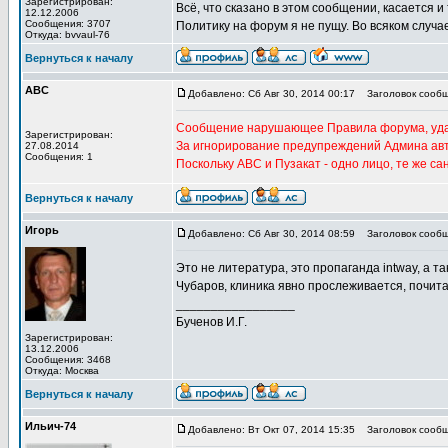
Зарегистрирован:
Всё, что сказано в этом сообщении, касается и
12.12.2006
Сообщения: 3707
Политику на форум я не пущу. Во всяком случа
Откуда: bvvaul-76
Вернуться к началу
АВС
Добавлено: Сб Авг 30, 2014 00:17
Заголовок сообщ
Сообщение нарушающее Правила форума, уда
Зарегистрирован:
За игнорирование предупреждений Админа ав
27.08.2014
Сообщения: 1
Поскольку АВС и Пузакат - одно лицо, те же с
Вернуться к началу
Игорь
Добавлено: Сб Авг 30, 2014 08:59
Заголовок сообщ
Это не литература, это пропаганда intway, a т
Чубаров, клиника явно прослеживается, почита
_________________
Бученов И.Г.
Зарегистрирован:
13.12.2006
Сообщения: 3468
Откуда: Москва
Вернуться к началу
Ильич-74
Добавлено: Вт Окт 07, 2014 15:35
Заголовок сообщ