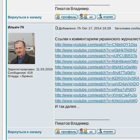
_________________________
Пикатов Владимир.
Вернуться к началу
Ильич-74
Добавлено: Пт Окт 17, 2014 16:29
Заголовок сообщ
Ссылки к комментариям украинского журналис
http://www.youtube.com/watch?v=CNlehOY1Oss
http://www.youtube.com/watch?v=eGkHkTAl0HU
http://www.youtube.com/watch?v=yUPCUBI5STk
http://www.youtube.com/watch?v=RdHIikgeirQ#t=
http://www.youtube.com/watch?v=8NAtl1nGwWo
Зарегистрирован: 11.03.2010
http://www.youtube.com/watch?v=4hv87Tq0kFo
Сообщения: 416
Откуда: г.Брянск
http://www.youtube.com/watch?v=KERGVn3ySRA
http://www.youtube.com/watch?v=uqVD4aV4XDQ
http://www.youtube.com/watch?v=pjPea7vPd0Q
http://www.youtube.com/watch?v=XVnbCIwPu3s
http://www.youtube.com/watch?v=KHpUrzipAWQ
И так далее…
_________________________
Пикатов Владимир.
Вернуться к началу