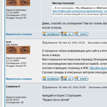
Мистер писал(а):
...В его мемуарах «
На «Ишаках» и «МиГах»
Зарегистрирован:
http://militera.lib.ru/memo/russian/karpovich_vp
12.12.2006
В списке иллюстраций есть несколько фото
Сообщения: 3707
Откуда: bvvaul-76
Дима, спасибо за сообщение! Там не только фо
после отпуска.
Вернуться к началу
root
Добавлено: Вс Ноя 13, 2011 16:32
Заголовок сообще
Site Admin
D процессе сбора информации для сайта в Инт
было и вчера.
Зарегистрирован:
Мне показался интересным перевод Леонидом Т
12.12.2006
Сообщения: 3707
это произведение мистической историей, сочет
Откуда: bvvaul-76
соответствующую страницу в ЖЖ:
http://tay-ku
Сколько правды в описанных автором эпизодах
Вернуться к началу
Семёнов К
Добавлено: Вс Июл 20, 2014 20:06
Заголовок сооб
Аркадий и Борис Стругацкие.
Зарегистрирован:
"Трудно быть богом"
20.05.2014
Сообщения: 35