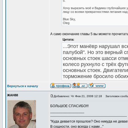
5.
Хочу выразить моё и Вадима глубочайшее у
лицу со всеми превратностями летания над
Blue Sky,
Oleg
А само окончание главы 5 вы можете прочитать
Цитата:
...Этот манёвр нарушал вс
палубой". Но это верный сп
основных стоек шасси отм
колесо рухнуло с трёх фут
основных стоек. Двигатели
торможение бросило обоих
Вернуться к началу
ЖАН88
Добавлено: Чт Фев 21, 2008 12:18
Заголовок сооб
БОЛЬШОЕ СПАСИБО!!!
_________________
-------------------------------------------------------------------
"Куда девается прошлое? Оно никуда не девае
В сущности, оно всегда с нами..."