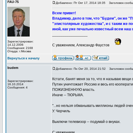
FAU-75
Добавлено: Пт Окт 17, 2014 18:35
Заголовок сообщ
Всем привет!
Владимир, дело в том, что "Будем", он же "
"эпистолярные художества", и с таким же п
иной, как уже печально известный всем наш 
_________________
Зарегистрирован:
14.12.2006
С уважением, Александр Фаустов
Сообщения: 2168
Откуда: г.Москва
Вернуться к началу
budem
Добавлено: Пн Окт 20, 2014 21:52
Заголовок сообщ
Кстати, банят меня за то, что я называю вещи
Зарегистрирован:
Путин уничтожает Россию и весь его кооперати
16.10.2014
Сообщения: 4
ПОЖИЗНЕННУЮ власть.
Иначе -- ТЮРЬМА.
"...но нельзя обманывать миллионы людей очен
У. Черчиль
Выключи телевизор -- подумай о внуках.
С уважением.