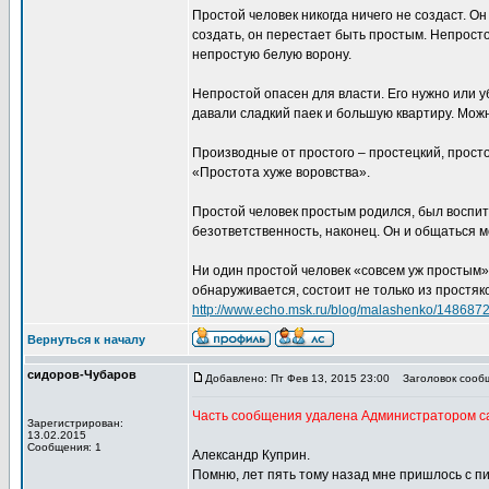
Простой человек никогда ничего не создаст. Он
создать, он перестает быть простым. Непрост
непростую белую ворону.
Непростой опасен для власти. Его нужно или у
давали сладкий паек и большую квартиру. Можн
Производные от простого – простецкий, просто
«Простота хуже воровства».
Простой человек простым родился, был воспита
безответственность, наконец. Он и общаться 
Ни один простой человек «совсем уж простым» с
обнаруживается, состоит не только из простяк
http://www.echo.msk.ru/blog/malashenko/1486872
Вернуться к началу
сидоров-Чубаров
Добавлено: Пт Фев 13, 2015 23:00
Заголовок сооб
Часть сообщения удалена Администратором с
Зарегистрирован:
13.02.2015
Сообщения: 1
Александр Куприн.
Помню, лет пять тому назад мне пришлось с п