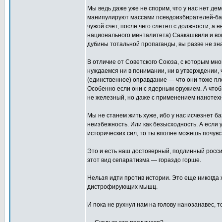
Мы ведь даже уже не спорим, что у нас нет дем
манипулируют массами псевдоизбирателей-балбе
чужой счет, после чего слетел с должности, а 
национального менталитета) Саакашвили и во
дубины тотальной пропаганды, вы разве не зн
В отличие от Советского Союза, с которым м
нуждаемся ни в понимании, ни в утверждении,
(единственное) оправдание — что они тоже пло
Особенно если они с ядерным оружием. А чтоб
не железный, но даже с применением нанотех
Мы не станем жить хуже, ибо у нас исчезнет б
неизбежность. Или как безысходность. А если 
исторических сил, то ты вполне можешь почувс
Это и есть наш достоверный, подлинный россий
этот вид сепаратизма — гораздо горше.
Нельзя идти против истории. Это еще никогда 
дистрофирующих мышц.
И пока не рухнул нам на голову нанозанавес, т