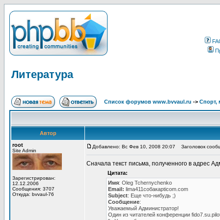
FA
П
Литература
Список форумов www.bvvaul.ru
->
Спорт, 
Автор
root
Добавлено: Вс Фев 10, 2008 20:07
Заголовок сообщ
Site Admin
Сначала текст письма, полученного в адрес А
Цитата:
Зарегистрирован:
Имя
: Oleg Tchernychenko
12.12.2006
Сообщения: 3707
Email:
lima411собакаpticom.com
Откуда: bvvaul-76
Subject
: Еще что-нибудь ;)
Сообщение
:
Уважаемый Администратор!
Один из читателей конференции fido7.su.pil