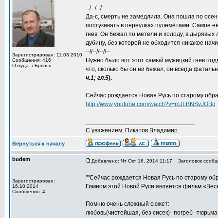
--/--/--/--
Да-с, смерть не замедлила. Она пошла по осе
постукивать в переулках пулемётами. Самое е
гнев. Он бежал по метели и холоду, в дырявых 
дубину, без которой не обходится никакое нач
--//--//--//--
Зарегистрирован: 11.03.2010
Нужно было вот этот самый мужицкий гнев подм
Сообщения: 416
Откуда: г.Брянск
что, сколько бы он ни бежал, он всегда фаталь
ч.1; гл.5
).
Сейчас рождается Новая Русь по старому обра
http://www.youtube.com/watch?v=mJLBNSvJOBg
________________________________
С уважением, Пикатов Владимир.
Вернуться к началу
budem
Добавлено: Чт Окт 16, 2014 11:17
Заголовок сообщ
""Сейчас рождается Новая Русь по старому обр
Зарегистрирован:
Гимном этой Новой Руси является фильм «Весн
16.10.2014
Сообщения: 4
Помню очень сложный сюжет:
любовь(чистейшая, без сисек)--погреб--тюрьма