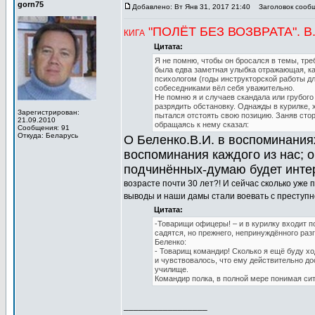
gorn75
Добавлено: Вт Янв 31, 2017 21:40
Заголовок сообщен
"ПОЛЁТ БЕЗ ВОЗВРАТА". 
КИГА
Цитата:
Я не помню, чтобы он бросался в темы, треб
была едва заметная улыбка отражающая, ка
психологом (годы инструкторской работы дл
собеседниками вёл себя уважительно.
Не помню я и случаев скандала или грубог
разрядить обстановку. Однажды в курилке, 
Зарегистрирован:
пытался отстоять свою позицию. Заняв сто
21.09.2010
обращаясь к нему сказал:
Сообщения: 91
Откуда: Беларусь
О Беленко.В.И. в воспоминаниях
воспоминания каждого из нас; 
подчинённых-думаю будет интер
возрасте почти 30 лет?! И сейчас сколько уже 
выводы и наши дамы стали воевать с преступно
Цитата:
-Товарищи офицеры! – и в курилку входит п
садятся, но прежнего, непринуждённого раз
Беленко:
- Товарищ командир! Сколько я ещё буду х
и чувствовалось, что ему действительно дос
училище.
Командир полка, в полной мере понимая сит
_________________