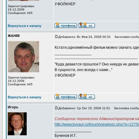
У.ФОЛКНЕР
Зарегистрирован:
19.12.2006
Сообщения: 445
Вернуться к началу
ЖАН88
Добавлено: Вс Фев 24, 2008 00:31
Заголовок сооб
Кстати,одноимённый фильм можно скачать зд
_________________
-------------------------------------------------------------------
"Куда девается прошлое? Оно никуда не девае
В сущности, оно всегда с нами..."
У.ФОЛКНЕР
Зарегистрирован:
19.12.2006
Сообщения: 445
Вернуться к началу
Игорь
Добавлено: Ср Окт 15, 2008 11:01
Заголовок сообщ
Сообщение перенесено Администратором на в
http://www.bvvaul.ru/forum/viewtopic.php?p=227
_________________
Бученов И.Г.