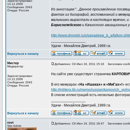
Зарегистрирован:
13.12.2006
Сообщения: 2043
Из аннотации:"
...Данное произведение посвящ
Откуда: Россия
фактах из биографий, воспоминаний и мемуа
мальчишки вырастали в настоящих мужчин, и
Борисоглебского
и Качинского авиационных у
http://www.dronebl.ru/s/sagadeew_b_a/falkon.sht
_________________
Удачи - Михайлов Дмитрий, 1989 г.в.
Вернуться к началу
Мистер
Добавлено: Сб Июл 16, 2011 15:16
Заголовок сооб
Модератор
На сайте уже существует страничка
КАРПОВИЧ
Зарегистрирован:
13.12.2006
Сообщения: 2043
В его мемуарах «
На «Ишаках» и «МиГах»!
» ес
Откуда: Россия
http://militera.lib.ru/memo/russian/karpovich_vp/in
В списке иллюстраций есть несколько фотогра
_________________
Удачи - Михайлов Дмитрий, 1989 г.в.
Вернуться к началу
root
Добавлено: Сб Июл 16, 2011 18:47
Заголовок сооб
Site Admin