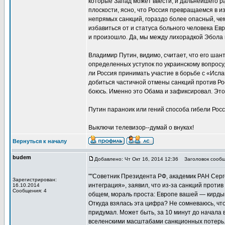
которые Запад может ввести, и дальнейшего р
плоскости, ясно, что Россия превращаемся в 
непрямых санкций, гораздо более опасный, че
избавиться от и статуса больного человека Ев
и произошло. Да, мы между лихорадкой Эбола 
Владимир Путин, видимо, считает, что его ша
определенных уступок по украинскому вопросу, 
ли Россия принимать участие в борьбе с «Исла
добиться частичной отмены санкций против Рос
боюсь. Именно это Обама и зафиксировал. Это 
Путин параноик или гений способа гибели Рос
Выключи телевизор--думай о внуках!
Вернуться к началу
budem
Добавлено: Чт Окт 16, 2014 12:36
Заголовок сообщ
""Советник Президента РФ, академик РАН Серг
Зарегистрирован:
интеграция», заявил, что из-за санкций проти
16.10.2014
Сообщения: 4
общем, мораль проста: Европе вашей — кирды
Откуда взялась эта цифра? Не сомневаюсь, что
придумал. Может быть, за 10 минут до начала
вселенскими масштабами санкционных потерь. 