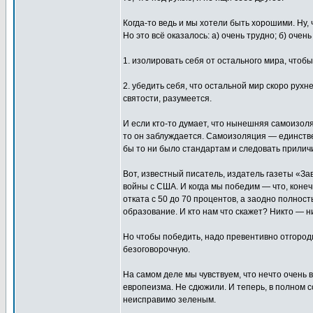
Когда-то ведь и мы хотели быть хорошими. Ну, 
Но это всё оказалось: а) очень трудно; б) очен
1. изолировать себя от остального мира, чтобы
2. убедить себя, что остальной мир скоро рух
святости, разумеется.
И если кто-то думает, что нынешняя самоизо
то он заблуждается. Самоизоляция — единствен
бы то ни было стандартам и следовать прилич
Вот, известный писатель, издатель газеты «За
войны с США. И когда мы победим — что, коне
отката с 50 до 70 процентов, а заодно полнос
образование. И кто нам что скажет? Никто — н
Но чтобы победить, надо превентивно отгород
безоговорочную.
На самом деле мы чувствуем, что нечто очень в
европеизма. Не сдюжили. И теперь, в полном 
неисправимо зеленым.