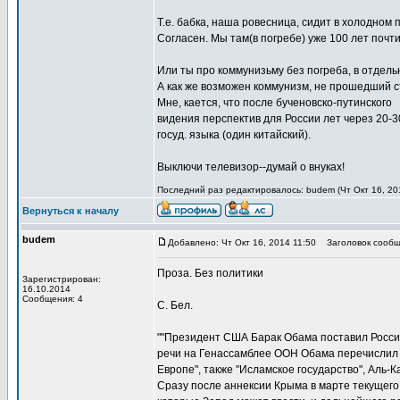
Т.е. бабка, наша ровесница, сидит в холодном 
Согласен. Мы там(в погребе) уже 100 лет почт
Или ты про коммунизьму без погреба, в отдел
А как же возможен коммунизм, не прошедший с
Мне, кается, что после бученовско-путинского
видения перспектив для России лет через 20-30
госуд. языка (один китайский).
Выключи телевизор--думай о внуках!
Последний раз редактировалось: budem (Чт Окт 16, 201
Вернуться к началу
budem
Добавлено: Чт Окт 16, 2014 11:50
Заголовок сообщ
Проза. Без политики
Зарегистрирован:
16.10.2014
Сообщения: 4
С. Бел.
""Президент США Барак Обама поставил Россию
речи на Генассамблее ООН Обама перечислил эт
Европе", также "Исламское государство", Аль-
Сразу после аннексии Крыма в марте текущего 