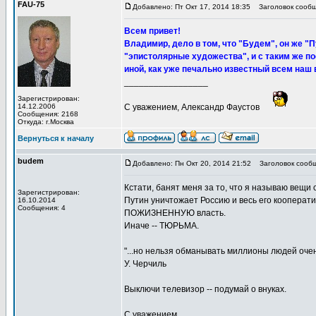
FAU-75
Добавлено: Пт Окт 17, 2014 18:35
Заголовок сообщ
Всем привет!
Владимир, дело в том, что "Будем", он же "
"эпистолярные художества", и с таким же п
иной, как уже печально известный всем наш 
_________________
Зарегистрирован:
14.12.2006
С уважением, Александр Фаустов
Сообщения: 2168
Откуда: г.Москва
Вернуться к началу
budem
Добавлено: Пн Окт 20, 2014 21:52
Заголовок сообщ
Кстати, банят меня за то, что я называю вещи
Зарегистрирован:
Путин уничтожает Россию и весь его кооперати
16.10.2014
Сообщения: 4
ПОЖИЗНЕННУЮ власть.
Иначе -- ТЮРЬМА.
"...но нельзя обманывать миллионы людей очен
У. Черчиль
Выключи телевизор -- подумай о внуках.
С уважением.