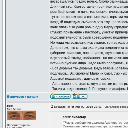
возвращались поздно ночью. Около одиннадцат
Длинный стол был уставлен горячими кушаньям
ростбиф, какая-то дичь, маленькие, очень вку
тут же по краям стола возвышались горками ма
Каждый подходил, выбирал, что ему нравилось,
воле платил за ужин ровно одну марку (тридцат
глубоко привыкшие к паспорту, участку, прин
подозрительности, были совершенно подавлен
Но когда мы возвратились в вагон, то нас ждал
Дело в том, что с нами ехали два подрядчика 
губернии: широкая, лоснящаяся, скуластая кра
плутоватый взгляд, набожность на пятиалтынн
истинно русское лицо. Надо было послушать, 
- Вот дурачье так дурачье. Ведь этакие болваны
подлецов... Эх, сволочь! Мало их бьют, сукиных
А другой подхватил, давясь от смеха:
- А я... нарочно стакан кокнул, а потом взял в 
- Так их и надо, сволочей! Распустили анафем!
Вернуться к началу
root
Добавлено: Чт Апр 02, 2015 23:41
Заголовок сообщ
Site Admin
perez писал(а):
""Часть сообщения удалена Администраторо
Зарегистрирован:
Уважаемый очень администратор(читай Ве