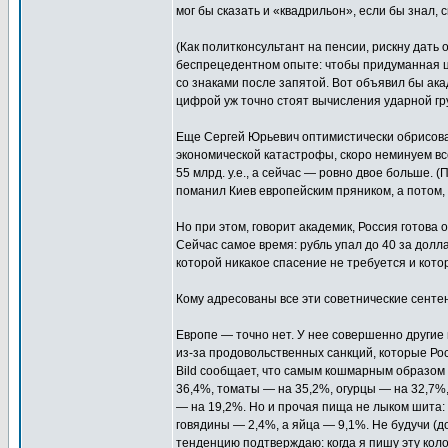
мог бы сказать и «квадрильон», если бы знал, 
(Как политконсультант на пенсии, рискну дать
беспрецедентном опыте: чтобы придуманная ц
со знаками после запятой. Вот объявил бы акад
цифрой уж точно стоят вычисления ударной гр
Еще Сергей Юрьевич оптимистически обрисовал
экономической катастрофы, скоро неминуем в
55 млрд. у.е., а сейчас — ровно двое больше. (
поманил Киев европейским пряником, а потом, 
Но при этом, говорит академик, Россия готов
Сейчас самое время: рубль упал до 40 за долла
которой никакое спасение не требуется и котор
Кому адресованы все эти советнические сенте
Европе — точно нет. У нее совершенно другие
из-за продовольственных санкций, которые Рос
Bild сообщает, что самым кошмарным образом 
36,4%, томаты — на 35,2%, огурцы — на 32,7%,
— на 19,2%. Но и прочая пища не лыком шита:
говядины — 2,4%, а яйца — 9,1%. Не будучи (до
тенденцию подтверждаю: когда я пишу эту колон