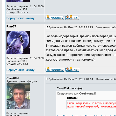
Зарегистрирован: 11.04.2009
Сообщения: 959
Откуда: Ст.Оскол
Вернуться к началу
Rim-77
Добавлено: Вс Июл 20, 2014 23:25
Заголовок сооб
Господа модераторы! Преклоняюсь перед ваше
вам и долгих лет жизни! Но ведь в ситуации с
Благодаря вам он добился чего хотел-справоци
взятое себе право не отчитываться ни перед к
Откуда такое "непротивление злу насилием" 
Зарегистрирован: 11.04.2009
жесткость(померла так померла).
Сообщения: 959
Откуда: Ст.Оскол
Вернуться к началу
Сэм-81М
Добавлено: Пн Июл 21, 2014 01:54
Заголовок сооб
Администратор форума
Сэм-81М писал(а):
Специально для
Семёнова К
Цитата:
Вновь открываемые ветки с политук
политической окраской, появляющие
Зарегистрирован:
04.07.2008