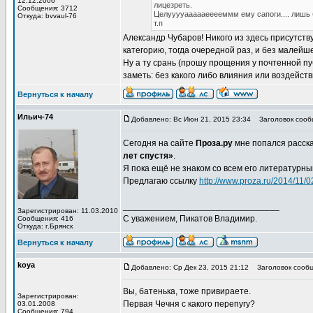
12.12.2006
лицезреть.
Сообщения: 3712
Целууууаааааееееммм ему сапоги.... лишь бы
Откуда: bvvaul-76
т.п
Александр Чубаров! Никого из здесь присутств
категорию, тогда очередной раз, и без малей
Ну а ту срань (прошу прощения у почтенной пу
заметь: без какого либо влияния или воздейст
Вернуться к началу
Ильич-74
Добавлено: Вс Июн 21, 2015 23:34
Заголовок сооб
Сегодня на сайте
Проза.ру
мне попался расска
лет спустя»
.
Я пока ещё не знаком со всем его литературны
Предлагаю ссылку
http://www.proza.ru/2014/11/
________________________________
Зарегистрирован: 11.03.2010
С уважением, Пикатов Владимир.
Сообщения: 416
Откуда: г.Брянск
Вернуться к началу
koya
Добавлено: Ср Дек 23, 2015 21:12
Заголовок сообщ
Вы, батенька, тоже привираете.
Зарегистрирован:
Первая Чечня с какого перепугу?
03.01.2008
Сообщения: 794