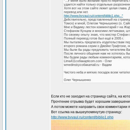
"...У меня было желание просто перечитать
удается найти только отдельные разрозненны
Хотя вот на этом сайте лежит целая глава. 
перевод или нет.
http://www.bvvaul.ru/content/biblio1.php..."
Действительно, представленный на страниц
Томск) и мной, Олегом Чернышенко (о. Сайп
Мне и Вадиму лестен комментарий г-на Жар
Стефаном Кунцем и многими летчиками, шт
По своему опыту знаю, что мистер Стефан п
Полный перевод готов был ещё в 2005 г.
Мы пытались предлагать издательствам пер
второго романа серии о Джейке Графтоне, н
Мы были бы рады предложить читателям Ваш
После личного общения нам не хотелось бы 
Мы будем рады любым комментариям, кото
Lima411собакаpticom.com - Олег
wmedinskyсобакаmail.ru - Вадим
Чистого неба и мягких посадок всем читате
Олег Чернышенко
Если кто не заходил на страницу сайта, на ко
Прочтение отрывка будет хорошим завершени
А потом можете направить свои комментарии 
Вот ссылка на вышеупомянутую страницу:
http://www.bvvaul.ru/content/biblio1.php