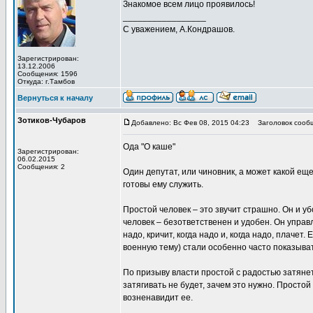
Знакомое всем лицо проявилось!
_________________
С уважением, А.Кондрашов.
Зарегистрирован:
13.12.2006
Сообщения: 1596
Откуда: г.Тамбов
Вернуться к началу
Зотиков-Чубаров
Добавлено: Вс Фев 08, 2015 04:23
Заголовок сооб
Ода "О каше"
Зарегистрирован:
06.02.2015
Сообщения: 2
Один депутат, или чиновник, а может какой еще
готовы ему служить.
Простой человек – это звучит страшно. Он и 
человек – безответственен и удобен. Он управл
надо, кричит, когда надо и, когда надо, плачет
военную тему) стали особенно часто показыват
По призыву власти простой с радостью затянет 
затягивать не будет, зачем это нужно. Простой
возненавидит ее.