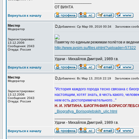
_________________
ОТ ВИНТА
Вернуться к началу
Мистер
Добавлено: Ср Мар 09, 2016 00:34
Заголовок сооб
Модератор
Зарегистрирован:
Памятку по единым режимам полётов и ведению
13.12.2006
Сообщения: 2043
http://www.avsim.su/files.phtml?uploader=57322
Откуда: Россия
_________________
Удачи - Михайлов Дмитрий, 1989 г.в.
Вернуться к началу
Мистер
Добавлено: Вс Мар 13, 2016 22:19
Заголовок сооб
Модератор
"История каждого города тесно связана с биог
Зарегистрирован:
настоящим, хотят знать, в честь какого, челов
13.12.2006
Сообщения: 2043
нем есть достопримечательного..."
Откуда: Россия
Н. И. УЛИТИНА. БИОГРАФИЯ БОРИСОГЛЕБС
_Biografiya_Borisoglebskih_ulic.html
_________________
Удачи - Михайлов Дмитрий, 1989 г.в.
Вернуться к началу