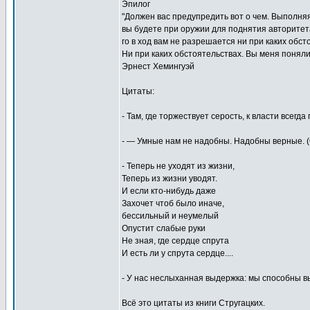
Эпилог
"Должен вас предупредить вот о чем. Выполня
вы будете при оружии для поднятия авторитета
го в ход вам не разрешается ни при каких обст
Ни при каких обстоятельствах. Вы меня поняли
Эрнест Хемингуэй
Цитаты:
- Там, где торжествует серость, к власти всегд
- — Умные нам не надобны. Надобны верные. (
- Теперь не уходят из жизни,
Теперь из жизни уводят.
И если кто-нибудь даже
Захочет чтоб было иначе,
бессильный и неумелый
Опустит слабые руки
Не зная, где сердце спрута
И есть ли у спрута сердце....
- У нас неслыханная выдержка: мы способны 
Всё это цитаты из книги Стругацких.