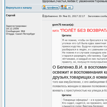
Здоровья,счастья,любви.С уважением Горемык
Вернуться к началу
Сергей
Добавлено: Вт Янв 31, 2017 22:17
Заголовок сообщен
gorn75 писал(а):
Зарегистрирован:
18.12.2006
"ПОЛЁТ БЕЗ ВОЗВРАТ
КИГА
Сообщения: 384
Откуда: Санкт-Петербург
Цитата:
Я не помню, чтобы он бросался в те
уголках его губ была едва заметная
превосходства. Будучи хорошим пси
разбирался в людях, и с равными с
Не помню я и случаев скандала или
старался разрядить обстановку. Одн
лётчиками, и каждый из них пыталс
правоту, он, полушутя-полусерьёзно
О Беленко.В.И. в воспомин
освежит и воспоминания ка
друзьях,товарищах,о кома
того как ему,Беленко, с его амбициями 
появилось женщин в звании полковник и
воевать с преступностью на улицах,в бо
Цитата:
-Товарищи офицеры! – и в курилку 
Кто сидел, садятся, но прежнего, н
слышится голос Виктора Беленко: