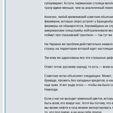
супермаркет. Кстати, германская столица впол
трачу вдвое меньше, чем за аналогичный пери
Конечно, любой кремлевский советник объясни
фермеров, которые скоро устроят у Бранденбур
фермеры не обанкротятся, Агромайдана не случи
американские спецслужбы нейтрализовали весь 
поймут про глазьевский триллион — так тут ж
На Украине же проблем действительно немало,
страну, на территории которой идет настоящая
Так кому же адресованы все эти страшные де
Ответ готов: русскому народу, то есть — всем н
Советник четко объясняет следующее. Может, у
браваде, прожить без западных кредитов, а на
еще хуже. И вот ради этого — чтобы им было с
Навсегда.
Если у нас не выходит каменный цветок, кото
быть всем, кто вокруг нас. Хотя бы потому, чт
мы кроме нефти и газа можем экспортировать 
то, что под рукою, и не ищи себе другое.