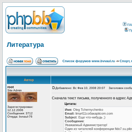
FA
П
Литература
Список форумов www.bvvaul.ru
->
Спорт, 
Автор
root
Добавлено: Вс Фев 10, 2008 20:07
Заголовок сообщ
Site Admin
Сначала текст письма, полученного в адрес А
Цитата:
Зарегистрирован:
Имя
: Oleg Tchernychenko
12.12.2006
Сообщения: 3712
Email:
lima411собакаpticom.com
Откуда: bvvaul-76
Subject
: Еще что-нибудь ;)
Сообщение
:
Уважаемый Администратор!
Один из читателей конференции fido7.su.pil