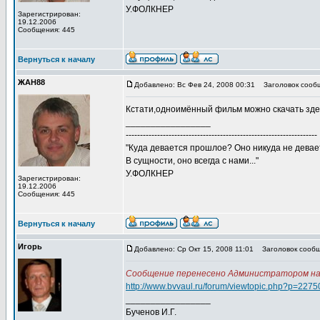
У.ФОЛКНЕР
Зарегистрирован:
19.12.2006
Сообщения: 445
Вернуться к началу
ЖАН88
Добавлено: Вс Фев 24, 2008 00:31
Заголовок сооб
Кстати,одноимённый фильм можно скачать зд
_________________
-------------------------------------------------------------------
"Куда девается прошлое? Оно никуда не девае
В сущности, оно всегда с нами..."
У.ФОЛКНЕР
Зарегистрирован:
19.12.2006
Сообщения: 445
Вернуться к началу
Игорь
Добавлено: Ср Окт 15, 2008 11:01
Заголовок сообщ
Сообщение перенесено Администратором на в
http://www.bvvaul.ru/forum/viewtopic.php?p=227
_________________
Бученов И.Г.