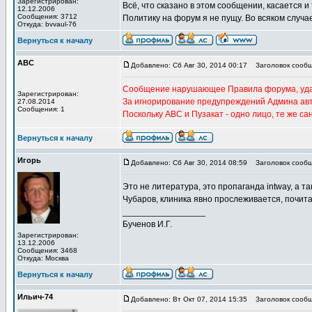
Зарегистрирован:
Всё, что сказано в этом сообщении, касается и
12.12.2006
Сообщения: 3712
Политику на форум я не пущу. Во всяком случа
Откуда: bvvaul-76
Вернуться к началу
АВС
Добавлено: Сб Авг 30, 2014 00:17
Заголовок сообщ
Сообщение нарушающее Правила форума, уда
Зарегистрирован:
За игнорирование предупреждений Админа ав
27.08.2014
Сообщения: 1
Поскольку АВС и Пузакат - одно лицо, те же с
Вернуться к началу
Игорь
Добавлено: Сб Авг 30, 2014 08:59
Заголовок сообщ
Это не литература, это пропаганда intway, a т
Чубаров, клиника явно прослеживается, почита
_________________
Бученов И.Г.
Зарегистрирован:
13.12.2006
Сообщения: 3468
Откуда: Москва
Вернуться к началу
Ильич-74
Добавлено: Вт Окт 07, 2014 15:35
Заголовок сообщ