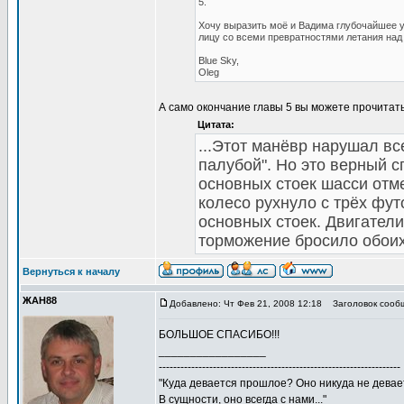
5.
Хочу выразить моё и Вадима глубочайшее у
лицу со всеми превратностями летания над
Blue Sky,
Oleg
А само окончание главы 5 вы можете прочитать
Цитата:
...Этот манёвр нарушал вс
палубой". Но это верный сп
основных стоек шасси отм
колесо рухнуло с трёх фут
основных стоек. Двигатели
торможение бросило обоих
Вернуться к началу
ЖАН88
Добавлено: Чт Фев 21, 2008 12:18
Заголовок сооб
БОЛЬШОЕ СПАСИБО!!!
_________________
-------------------------------------------------------------------
"Куда девается прошлое? Оно никуда не девае
В сущности, оно всегда с нами..."