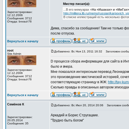
Мистер писал(а):
...В его мемуарах «
На «Ишаках» и «МиГах»
Зарегистрирован:
http://militera.lib.ru/memo/russian/karpovich_vp
12.12.2006
В списке иллюстраций есть несколько фото
Сообщения: 3712
Откуда: bvvaul-76
Дима, спасибо за сообщение! Там не только фо
после отпуска.
Вернуться к началу
root
Добавлено: Вс Ноя 13, 2011 16:32
Заголовок сообще
Site Admin
D процессе сбора информации для сайта в Инт
было и вчера.
Зарегистрирован:
Мне показался интересным перевод Леонидом Т
12.12.2006
Сообщения: 3712
это произведение мистической историей, сочет
Откуда: bvvaul-76
соответствующую страницу в ЖЖ:
http://tay-ku
Сколько правды в описанных автором эпизодах
Вернуться к началу
Семёнов К
Добавлено: Вс Июл 20, 2014 20:06
Заголовок сооб
Аркадий и Борис Стругацкие.
Зарегистрирован:
"Трудно быть богом"
20.05.2014
Сообщения: 35