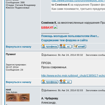
http://www.bvvaul.ru/forum/viewtopic.p
Сообщения: 398
to Семёнов К
за нарушение Правил фо
Откуда: Сигаев Владимир
Южное Подмосковье
Как сами понимаете, третьего предупре
Семёнов К.
за многочисленные нарушения Пр
БВВАУЛ
_________________
Помощь молодым пользователям Инет...
Содержание тем форума и сайта
Вернуться к началу
Пузакат
Добавлено: Вс Авг 24, 2014 00:32
Заголовок сообщ
ПРОЗА.
Зарегистрирован:
Проза современья.
30.07.2014
Сообщения: 24
http://www.echo.msk.ru/blog/i_chub/1385617-echo
Вернуться к началу
root
Добавлено: Вс Авг 24, 2014 02:03
Заголовок сообщ
Site Admin
А. Чубарову
.
Александр,