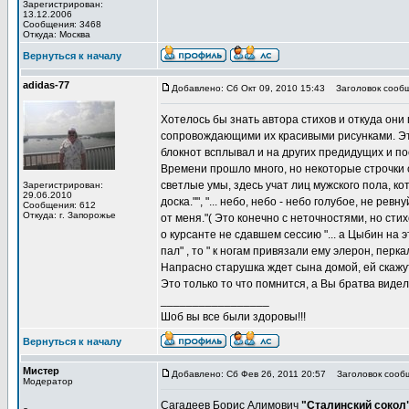
Зарегистрирован:
13.12.2006
Сообщения: 3468
Откуда: Москва
Вернуться к началу
adidas-77
Добавлено: Сб Окт 09, 2010 15:43
Заголовок сообщ
Хотелось бы знать автора стихов и откуда они 
сопровождающими их красивыми рисунками. Этот
блокнот всплывал и на других предидущих и п
Времени прошло много, но некоторые строчки 
светлые умы, здесь учат лиц мужского пола, к
Зарегистрирован:
29.06.2010
доска."", "... небо, небо - небо голубое, не р
Сообщения: 612
Откуда: г. Запорожье
от меня."( Это конечно с неточностями, но сти
о курсанте не сдавшем сессию "... а Цыбин на э
пал" , то " к ногам привязали ему элерон, пер
Напрасно старушка ждет сына домой, ей скажут
Это только то что помнится, а Вы братва виде
_________________
Шоб вы все были здоровы!!!
Вернуться к началу
Мистер
Добавлено: Сб Фев 26, 2011 20:57
Заголовок сооб
Модератор
Сагадеев Борис Алимович
"Сталинский сокол