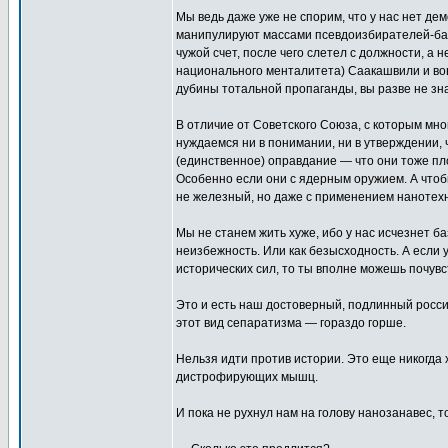
Мы ведь даже уже не спорим, что у нас нет дем
манипулируют массами псевдоизбирателей-балбе
чужой счет, после чего слетел с должности, а 
национального менталитета) Саакашвили и во
дубины тотальной пропаганды, вы разве не зн
В отличие от Советского Союза, с которым м
нуждаемся ни в понимании, ни в утверждении,
(единственное) оправдание — что они тоже пло
Особенно если они с ядерным оружием. А чтоб
не железный, но даже с применением нанотех
Мы не станем жить хуже, ибо у нас исчезнет б
неизбежность. Или как безысходность. А если 
исторических сил, то ты вполне можешь почувс
Это и есть наш достоверный, подлинный россий
этот вид сепаратизма — гораздо горше.
Нельзя идти против истории. Это еще никогда 
дистрофирующих мышц.
И пока не рухнул нам на голову нанозанавес, т