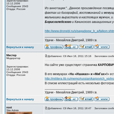
Зарегистрирован:
13.12.2006
Сообщения: 2043
Из аннотации:"
...Данное произведение посвящ
Откуда: Россия
фактах из биографий, воспоминаний и мемуа
мальчишки вырастали в настоящих мужчин, и
Борисоглебского
и Качинского авиационных у
http://www.dronebl.ru/s/sagadeew_b_a/falkon.sht
_________________
Удачи - Михайлов Дмитрий, 1989 г.в.
Вернуться к началу
Мистер
Добавлено: Сб Июл 16, 2011 15:16
Заголовок сооб
Модератор
На сайте уже существует страничка
КАРПОВИЧ
Зарегистрирован:
13.12.2006
Сообщения: 2043
В его мемуарах «
На «Ишаках» и «МиГах»!
» ес
Откуда: Россия
http://militera.lib.ru/memo/russian/karpovich_vp/in
В списке иллюстраций есть несколько фотогра
_________________
Удачи - Михайлов Дмитрий, 1989 г.в.
Вернуться к началу
root
Добавлено: Сб Июл 16, 2011 18:47
Заголовок сооб
Site Admin