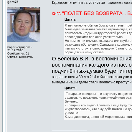
gorn75
Добавлено: Вт Янв 31, 2017 21:40
Заголовок сообщен
"ПОЛЁТ БЕЗ ВОЗВРАТА". 
КИГА
Цитата:
Я не помню, чтобы он бросался в темы, треб
была едва заметная улыбка отражающая, ка
психологом (годы инструкторской работы дл
собеседниками вёл себя уважительно.
Не помню я и случаев скандала или грубог
разрядить обстановку. Однажды в курилке, 
Зарегистрирован:
пытался отстоять свою позицию. Заняв сто
21.09.2010
обращаясь к нему сказал:
Сообщения: 91
Откуда: Беларусь
О Беленко.В.И. в воспоминаниях
воспоминания каждого из нас; 
подчинённых-думаю будет интер
возрасте почти 30 лет?! И сейчас сколько уже 
выводы и наши дамы стали воевать с преступно
Цитата:
-Товарищи офицеры! – и в курилку входит п
садятся, но прежнего, непринуждённого раз
Беленко:
- Товарищ командир! Сколько я ещё буду х
и чувствовалось, что ему действительно дос
училище.
Командир полка, в полной мере понимая сит
_________________