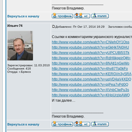
_________________________
Пикатов Владимир.
Вернуться к началу
Ильич-74
Добавлено: Пт Окт 17, 2014 16:29
Заголовок сообщ
Ссылки к комментариям украинского журналис
http://www.youtube.com/watch?v=CNlehOY1Oss
http://www.youtube.com/watch?v=eGkHkTAl0HU
http://www.youtube.com/watch?v=yUPCUBI5STk
http://www.youtube.com/watch?v=RdHIikgeirQ#t=
http://www.youtube.com/watch?v=8NAtl1nGwWo
Зарегистрирован: 11.03.2010
http://www.youtube.com/watch?v=4hv87Tq0kFo
Сообщения: 416
Откуда: г.Брянск
http://www.youtube.com/watch?v=KERGVn3ySRA
http://www.youtube.com/watch?v=uqVD4aV4XDQ
http://www.youtube.com/watch?v=pjPea7vPd0Q
http://www.youtube.com/watch?v=XVnbCIwPu3s
http://www.youtube.com/watch?v=KHpUrzipAWQ
И так далее…
_________________________
Пикатов Владимир.
Вернуться к началу