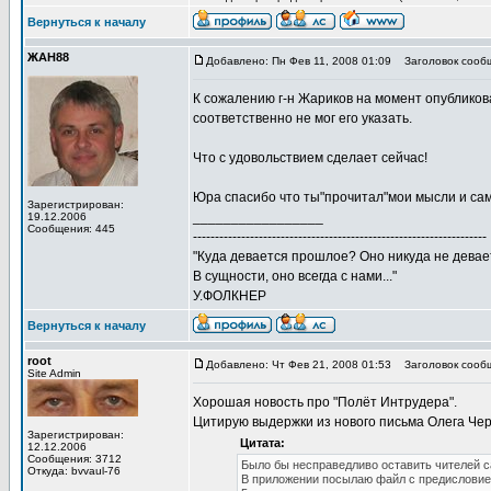
Вернуться к началу
ЖАН88
Добавлено: Пн Фев 11, 2008 01:09
Заголовок сооб
К сожалению г-н Жариков на момент опубликов
соответственно не мог его указать.
Что с удовольствием сделает сейчас!
Юра спасибо что ты"прочитал"мои мысли и сам
Зарегистрирован:
_________________
19.12.2006
Сообщения: 445
-------------------------------------------------------------------
"Куда девается прошлое? Оно никуда не девае
В сущности, оно всегда с нами..."
У.ФОЛКНЕР
Вернуться к началу
root
Добавлено: Чт Фев 21, 2008 01:53
Заголовок сообщ
Site Admin
Хорошая новость про "Полёт Интрудера".
Цитирую выдержки из нового письма Олега Че
Зарегистрирован:
Цитата:
12.12.2006
Сообщения: 3712
Было бы несправедливо оставить чителей са
Откуда: bvvaul-76
В приложении посылаю файл с предисловием