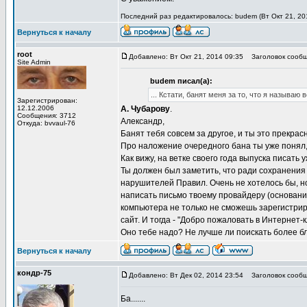
Последний раз редактировалось: budem (Вт Окт 21, 201
Вернуться к началу
root
Добавлено: Вт Окт 21, 2014 09:35
Заголовок сообщ
Site Admin
budem писал(а):
... Кстати, банят меня за то, что я называю
Зарегистрирован:
12.12.2006
А. Чубарову
.
Сообщения: 3712
Александр,
Откуда: bvvaul-76
Банят тебя совсем за другое, и ты это прекра
Про наложение очередного бана ты уже понял, 
Как вижу, на ветке своего года выпуска писат
Ты должен был заметить, что ради сохранения 
нарушителей Правил. Очень не хотелось бы, н
написать письмо твоему провайдеру (основания,
компьютера не только не сможешь зарегистри
сайт. И тогда - "Добро пожаловать в Интернет-к
Оно тебе надо? Не лучше ли поискать более б
Вернуться к началу
кондр-75
Добавлено: Вт Дек 02, 2014 23:54
Заголовок сообщ
Ба.......