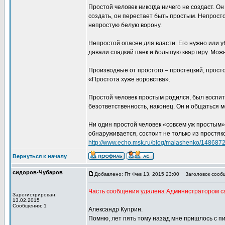
Простой человек никогда ничего не создаст. Он
создать, он перестает быть простым. Непрост
непростую белую ворону.
Непростой опасен для власти. Его нужно или у
давали сладкий паек и большую квартиру. Можн
Производные от простого – простецкий, просто
«Простота хуже воровства».
Простой человек простым родился, был воспита
безответственность, наконец. Он и общаться 
Ни один простой человек «совсем уж простым» с
обнаруживается, состоит не только из простяк
http://www.echo.msk.ru/blog/malashenko/1486872
Вернуться к началу
сидоров-Чубаров
Добавлено: Пт Фев 13, 2015 23:00
Заголовок сооб
Часть сообщения удалена Администратором с
Зарегистрирован:
13.02.2015
Сообщения: 1
Александр Куприн.
Помню, лет пять тому назад мне пришлось с п