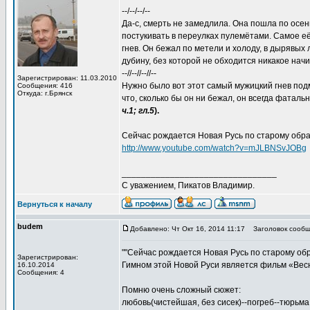
--/--/--/--
Да-с, смерть не замедлила. Она пошла по осе
постукивать в переулках пулемётами. Самое е
гнев. Он бежал по метели и холоду, в дырявых 
дубину, без которой не обходится никакое нач
--//--//--//--
Зарегистрирован: 11.03.2010
Нужно было вот этот самый мужицкий гнев подм
Сообщения: 416
Откуда: г.Брянск
что, сколько бы он ни бежал, он всегда фаталь
ч.1; гл.5
).
Сейчас рождается Новая Русь по старому обра
http://www.youtube.com/watch?v=mJLBNSvJOBg
________________________________
С уважением, Пикатов Владимир.
Вернуться к началу
budem
Добавлено: Чт Окт 16, 2014 11:17
Заголовок сообщ
""Сейчас рождается Новая Русь по старому обр
Зарегистрирован:
Гимном этой Новой Руси является фильм «Весн
16.10.2014
Сообщения: 4
Помню очень сложный сюжет:
любовь(чистейшая, без сисек)--погреб--тюрьма