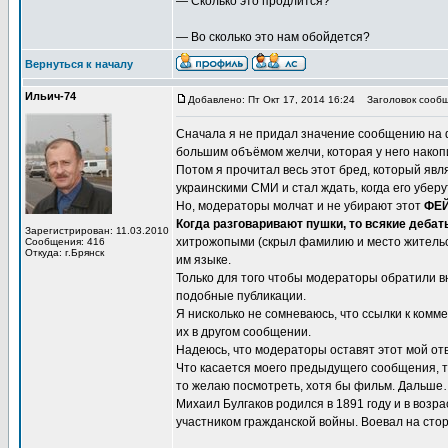
— Сколько это продлится?
— Во сколько это нам обойдется?
Вернуться к началу
Ильич-74
Добавлено: Пт Окт 17, 2014 16:24
Заголовок сообщ
Сначала я не придал значение сообщению на 
большим объёмом желчи, которая у него накоп
Потом я прочитал весь этот бред, который яв
украинскими СМИ и стал ждать, когда его убе
Но, модераторы молчат и не убирают этот
ФЕ
Когда разговаривают пушки, то всякие деба
Зарегистрирован: 11.03.2010
хитрожопыми (скрыл фамилию и место жительс
Сообщения: 416
Откуда: г.Брянск
им языке.
Только для того чтобы модераторы обратили
подобные публикации.
Я нисколько не сомневаюсь, что ссылки к ком
их в другом сообщении.
Надеюсь, что модераторы оставят этот мой отв
Что касается моего предыдущего сообщения, то
то желаю посмотреть, хотя бы фильм. Дальше
Михаил Булгаков родился в 1891 году и в возр
участником гражданской войны. Воевал на сто