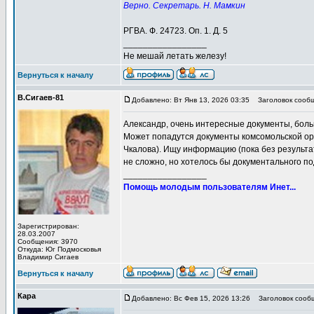
Верно. Секретарь. Н. Мамкин
РГВА. Ф. 24723. Оп. 1. Д. 5
_________________
Не мешай летать железу!
Вернуться к началу
В.Сигаев-81
Добавлено: Вт Янв 13, 2026 03:35
Заголовок сообщ
Александр, очень интересные документы, бол
Может попадутся документы комсомольской орг
Чкалова). Ищу информацию (пока без результа
не сложно, но хотелось бы документального п
_________________
Помощь молодым пользователям Инет...
Зарегистрирован:
28.03.2007
Сообщения: 3970
Откуда: Юг Подмосковья
Владимир Сигаев
Вернуться к началу
Кара
Добавлено: Вс Фев 15, 2026 13:26
Заголовок сооб