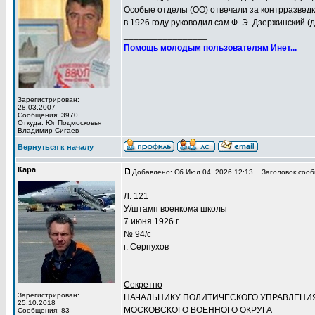
Особые отделы (ОО) отвечали за контрразведк
в 1926 году руководил сам Ф. Э. Дзержинский (д
_________________
Помощь молодым пользователям Инет...
Зарегистрирован:
28.03.2007
Сообщения: 3970
Откуда: Юг Подмосковья
Владимир Сигаев
Вернуться к началу
Кара
Добавлено: Сб Июл 04, 2026 12:13
Заголовок сооб
Л. 121
У/штамп военкома школы
7 июня 1926 г.
№ 94/с
г. Серпухов
Секретно
Зарегистрирован:
НАЧАЛЬНИКУ ПОЛИТИЧЕСКОГО УПРАВЛЕНИ
25.10.2018
МОСКОВСКОГО ВОЕННОГО ОКРУГА
Сообщения: 83