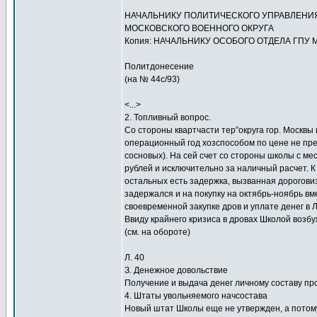
НАЧАЛЬНИКУ ПОЛИТИЧЕСКОГО УПРАВЛЕНИ
МОСКОВСКОГО ВОЕННОГО ОКРУГА
Копия: НАЧАЛЬНИКУ ОСОБОГО ОТДЕЛА ГПУ 
Политдонесение
(на № 44с/93)
<...>
2. Топливный вопрос.
Со стороны квартчасти тер”округа гор. Москвы
операционный год хозспособом по цене не пре
сосновых). На сей счет со стороны школы с ме
рублей и исключительно за наличный расчет. 
остальных есть задержка, вызванная дорогови
задержался и на покупку на октябрь-ноябрь вм
своевременной закупке дров и уплате денег в 
Ввиду крайнего кризиса в дровах Школой возбу
(см. на обороте)
Л. 40
З. Денежное довольствие
Получение и выдача денег личному составу пр
4. Штаты увольняемого начсостава
Новый штат Школы еще не утвержден, а потом