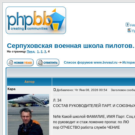
FA
П
Серпуховская военная школа пилотов.
На страницу
Пред.
1
,
2
,
3
,
4
Список форумов www.bvvaul.ru
->
Истори
Автор
Кара
Добавлено: Чт Янв 08, 2026 00:54
Заголовок сообщ
Л. 34
СОСТАВ РУКОВОДИТЕЛЕЙ ПАРТ. И СОЮЗНЫХ 
№№ Какой школой ФАМИЛИЕ, ИМЯ Парт. Соц.п
по руководит и стаж ложение пропаг. по ЛЮ
пор ОТЧЕСТВО работа службе ЧЕНИЕ