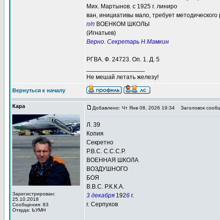
Мих. Мартынов. с 1925 г. линиро
ван, инициативы мало, требует методического 
п/п
ВОЕНКОМ ШКОЛЫ
(Игнатьев)
Верно. Секретарь Н.Мамкин
РГВА. Ф. 24723. Оп. 1. Д. 5
_________________
Не мешай летать железу!
Вернуться к началу
Кара
Добавлено: Чт Янв 08, 2026 19:34
Заголовок сообщ
Л. 39
Копия
Секретно
Р.В.С. С.С.С.Р.
ВОЕННАЯ ШКОЛА
ВОЗДУШНОГО
БОЯ
В.В.С. Р.К.К.А.
Зарегистрирован:
3 декабря
192
6
г.
25.10.2018
г. Серпухов
Сообщения: 83
Откуда: ЬУМН