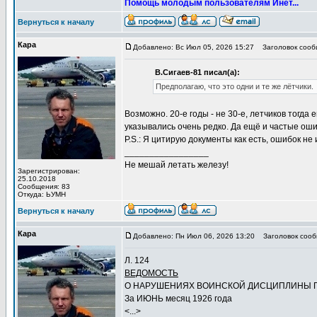
Помощь молодым пользователям Инет...
Вернуться к началу
Кара
Добавлено: Вс Июл 05, 2026 15:27
Заголовок сооб
В.Сигаев-81 писал(а):
Предполагаю, что это одни и те же лётчики.
Возможно. 20-е годы - не 30-е, летчиков тогд
указывались очень редко. Да ещё и частые ош
P.S.: Я цитирую документы как есть, ошибок не
_________________
Не мешай летать железу!
Зарегистрирован:
25.10.2018
Сообщения: 83
Откуда: ЬУМН
Вернуться к началу
Кара
Добавлено: Пн Июл 06, 2026 13:20
Заголовок сооб
Л. 124
ВЕДОМОСТЬ
О НАРУШЕНИЯХ ВОИНСКОЙ ДИСЦИПЛИНЫ П
За ИЮНЬ месяц 1926 года
<...>