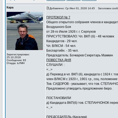
Кара
Добавлено: Ср Июл 01, 2026 14:45
Заголовок сооб
ПРОТОКОЛ № 7
Общего открытого собрания членов и кандида
Воздушного Боя
от 28-го Июля 1926 г. г. Серпухов
ПРИСУТСТВОВАЛО: Чл. ВКП (б) - 48 человек
Кандидатов - 29 чел.
Чл. ВЛКСМ - 54 чел.
Беспартийн. - 35 чел.
Зарегистрирован:
Председатель: Бочкарев Секретарь Мамкин
25.10.2018
ПОВЕСТКА ДНЯ
Сообщения: 83
Откуда: ЬУМН
СЛУШАЛИ: :
<...>
д) Перевод в чл. ВКП (б), кандидата с 1924 г.
член ВЛКСМ с 1920 г., 1901 г.р., соц. положение
Тов. СИДОРОВ - указывает, что тов. СТЕПАНЧ
Предложено утвердить предложение бюро.
ПОСТАНОВИЛИ
д) Кандидата ВКП(б) тов. СТЕПАНЧОНОК перев
<...>
ПРЕДСЕДАТЕЛЬ (Киселев)