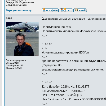
Откуда: Юг Подмосковья
Владимир Сигаев
Вернуться к началу
Кара
Добавлено: Ср Мар 25, 2026 21:30
Заголовок сооб
Политдонесение № 6
Политического Управления Московского Военно
<...>
Л. 46 об.
<...>
Условия расквартирования ВУЗ”ов
<...>
Зарегистрирован:
Крайне недостаточно помещений Клуба Школы 
25.10.2018
(Серпухов). Во
Сообщения: 83
Откуда: ЬУМН
всех помещениях люди размещены скученно.
<...>
Л. 48 об.
11-го Декабря 1926 г. Нр. 131с/1277
п.п. ЗАМНАПУОКР - ТРОЯНКЕР
Нач. 1-го Отдела - В. ЗАЙЦЕВ
Нач. 1-ой части 1-го Отдела - ЗОЛОТИЛОВСКИ
<...>