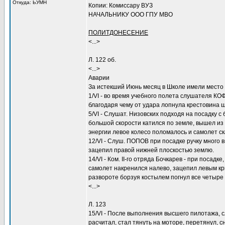
Откуда: ЬУМН
Копии: Комиссару ВУЗ
НАЧАЛЬНИКУ ООО ГПУ МВО
ПОЛИТДОНЕСЕНИЕ
<...>
Л. 122 об.
<...>
Аварии
За истекший Июнь месяц в Школе имели место
1/VI - во время учебного полета слушателя КО
благодаря чему от удара лопнула крестовина ша
5/VI - Слушат. Низовских подходя на посадку 
большой скорости катился по земле, вышел из 
энергии левое колесо поломалось и самолет с
12/VI - Слуш. ПОПОВ при посадке ручку много в
зацепил правой нижней плоскостью землю.
14/VI - Ком. II-го отряда Бочкарев - при посад
самолет накренился налево, зацепил левым кр
развороте борзуя костылем погнул все четыр
<...>
Л. 123
15/VI - После выполнения высшего пилотажа, 
расчитал, стал тянуть на моторе, перетянул, 