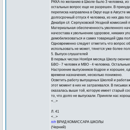
РККА по желанию в Школе было 3 человека, из 
остальных вопрос еще не разрешен. В принуд
переписка направлена в Округ еще в Августе м
долгосрочный отпуск 4 человека, из них два п
Декабря с/г. Серпуховской Уездной комиссией
Материальная обеспеченность уволенного нач
начсостава к увольнению здоровое, никаких уп
демобилизоваться и самих товарищей (два пол
Одновременно следует отметить что вопрос о
использовать не может, тянется уже более по
5. Выпуск слушателей
В первых числах Ноября месяца Школу окончили 
БВО - 7 человек и МВО - 4 человека. Остальны
Настроение выпускников бодрое и хорошее, од
времени назначения, несколько понижено.
Осветить работу выпущеных Школой и работающ
этот момент в них не затрагивался. В письмах
оказалась выше той, которую имеет старый сос
то, что долго не выпускали. Приняли нас хоро
<...>
Л. 41
<...>
п/п
ВРИД КОМИССАРА ШКОЛЫ
(Черний)