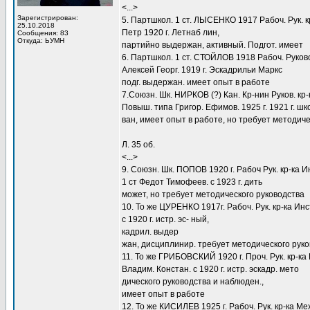
<...>
Зарегистрирован:
5. Партшкол. 1 ст. ЛЫСЕНКО 1917 Рабоч. Рук. к
25.10.2018
Петр 1920 г. Летнаб лин,
Сообщения: 83
Откуда: ЬУМН
партийно выдержан, активный. Подгот. имеет
6. Партшкол. 1 ст. СТОЙЛОВ 1918 Рабоч. Руково
Алексей Георг. 1919 г. Эскадрильи Маркс
подг. выдержан. имеет опыт в работе
7.Союзн. Шк. НИРКОВ (?) Кан. Кр-нин Руков. кр-
Повыш. типа Григор. Ефимов. 1925 г. 1921 г. ш
ван, имеет опыт в работе, но требует методич
Л. 35 об.
<...>
9. Союзн. Шк. ПОПОВ 1920 г. Рабоч Рук. кр-ка И
1 ст Федот Тимофеев. с 1923 г. дить
может, но требует методического руководства
10. То же ЦУРЕНКО 1917г. Рабоч. Рук. кр-ка Инс
с 1920 г. истр. эс- ный,
кадрил. выдер
жан, дисциплинир. требует методического рук
11. То же ГРИБОВСКИЙ 1920 г. Проч. Рук. кр-ка
Владим. Констан. с 1920 г. истр. эскадр. мето
дического руководства и наблюден.,
имеет опыт в работе
12. То же КИСИЛЕВ 1925 г. Рабоч. Рук. кр-ка М