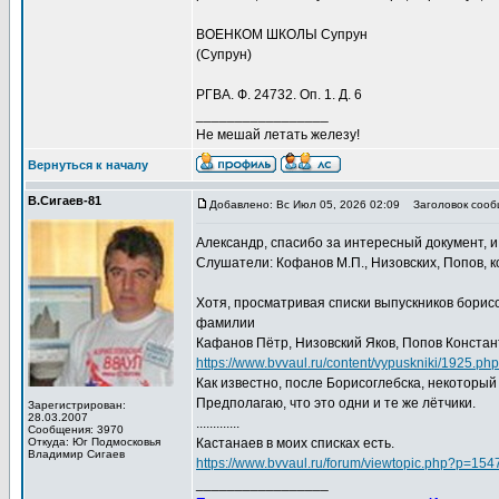
ВОЕНКОМ ШКОЛЫ Супрун
(Супрун)
РГВА. Ф. 24732. Оп. 1. Д. 6
_________________
Не мешай летать железу!
Вернуться к началу
В.Сигаев-81
Добавлено: Вс Июл 05, 2026 02:09
Заголовок сооб
Александр, спасибо за интересный документ, и
Слушатели: Кофанов М.П., Низовских, Попов, к
Хотя, просматривая списки выпускников борисо
фамилии
Кафанов Пётр, Низовский Яков, Попов Констан
https://www.bvvaul.ru/content/vypuskniki/1925.php
Как известно, после Борисоглебска, некоторы
Предполагаю, что это одни и те же лётчики.
Зарегистрирован:
28.03.2007
.............
Сообщения: 3970
Откуда: Юг Подмосковья
Кастанаев в моих списках есть.
Владимир Сигаев
https://www.bvvaul.ru/forum/viewtopic.php?p=1
_________________