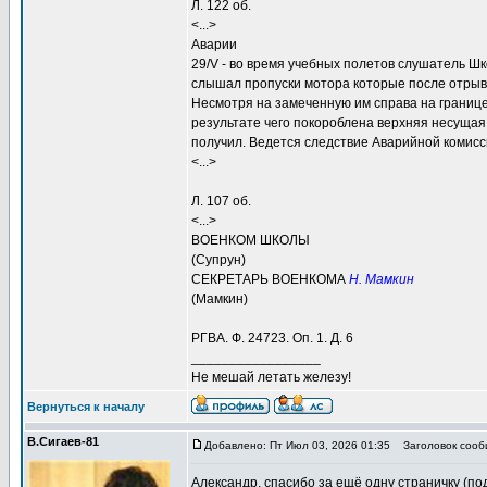
Л. 122 об.
<...>
Аварии
29/V - во время учебных полетов слушатель 
слышал пропуски мотора которые после отрыва
Несмотря на замеченную им справа на границе
результате чего покороблена верхняя несущая
получил. Ведется следствие Аварийной комис
<...>
Л. 107 об.
<...>
ВОЕНКОМ ШКОЛЫ
(Супрун)
СЕКРЕТАРЬ ВОЕНКОМА
Н. Мамкин
(Мамкин)
РГВА. Ф. 24723. Оп. 1. Д. 6
_________________
Не мешай летать железу!
Вернуться к началу
В.Сигаев-81
Добавлено: Пт Июл 03, 2026 01:35
Заголовок сооб
Александр, спасибо за ещё одну страничку (по