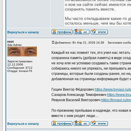
о ком на сайте сейчас имеются л
сохранять память вместе.
Мы часто откладываем какие-то де
осталось меньше, чем мы бы хоте
Вернуться к началу
root
Добавлено: Вт Апр 21, 2026 14:38
Заголовок сообщ
Site Admin
Каждый из нас помнит тех, кто учил нас летать
сохранена память (добрая память) в виде созда
Зарегистрирован:
не хочу или не успеваю создавать такие стран
12.12.2006
Сообщения: 3712
собираюсь никого ни упрекать, ни призывать ак
Откуда: bvvaul-76
страницы, которые были созданы ранее, но н
добавленная на страницы информация будет ин
Гущин Виктор Фёдорович
https://www.bvvaul.ru/
Сахаров Александр Тимофеевич
https://www.bvv
Ревунов Василий Викторович
https://bvvaul.ru/p
По-прежнему пребываю в надежде, что новая и
вместе с ним уходят люди....
Вернуться к началу