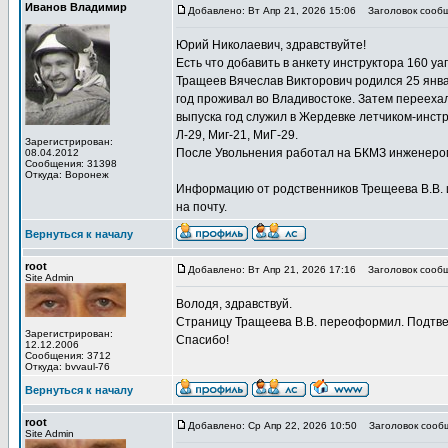
Иванов Владимир
Добавлено: Вт Апр 21, 2026 15:06
Заголовок сообщ
Юрий Николаевич, здравствуйте!
Есть что добавить в анкету инструктора 160 уа
Тращеев Вячеслав Викторович родился 25 янва
год проживал во Владивостоке. Затем переехал
выпуска год служил в Жердевке летчиком-инстр
Л-29, Миг-21, МиГ-29.
Зарегистрирован:
После Увольнения работал на БКМЗ инженером 
08.04.2012
Сообщения: 31398
Откуда: Воронеж
Информацию от родственников Трещеева В.В. 
на почту.
Вернуться к началу
root
Добавлено: Вт Апр 21, 2026 17:16
Заголовок сообщ
Site Admin
Володя, здравствуй.
Страницу Тращеева В.В. переоформил. Подтве
Зарегистрирован:
Спасибо!
12.12.2006
Сообщения: 3712
Откуда: bvvaul-76
Вернуться к началу
root
Добавлено: Ср Апр 22, 2026 10:50
Заголовок сообщ
Site Admin