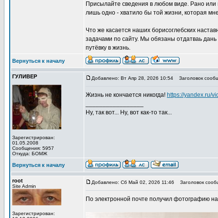
Присылайте сведения в любом виде. Рано или п
лишь одно - хватило бы той жизни, которая мне
Что же касается наших борисоглебских наставн
задачами по сайту. Мы обязаны отдатваь дань 
путёвку в жизнь.
Вернуться к началу
ГУЛИВЕР
Добавлено: Вт Апр 28, 2026 10:54
Заголовок сообщ
Жизнь не кончается никогда!
https://yandex.ru
_________________
Ну, так вот... Ну, вот как-то так...
Зарегистрирован:
01.05.2008
Сообщения: 5957
Откуда: БОМЖ
Вернуться к началу
root
Добавлено: Сб Май 02, 2026 11:46
Заголовок сообщ
Site Admin
По электронной почте получил фотографию на
Зарегистрирован: