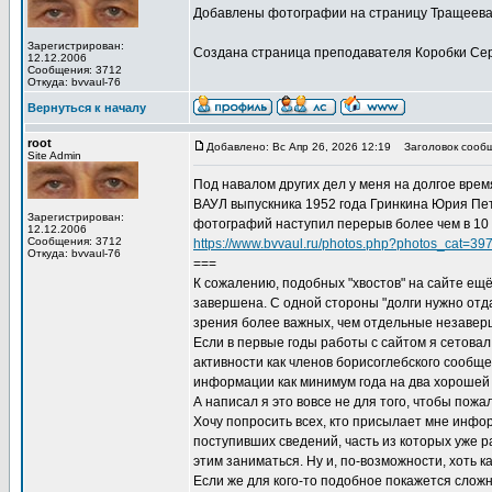
Добавлены фотографии на страницу Тращеева
Зарегистрирован:
Создана страница преподавателя Коробки Се
12.12.2006
Сообщения: 3712
Откуда: bvvaul-76
Вернуться к началу
root
Добавлено: Вс Апр 26, 2026 12:19
Заголовок сообщ
Site Admin
Под навалом других дел у меня на долгое вре
ВАУЛ выпускника 1952 года Гринкина Юрия П
Зарегистрирован:
фотографий наступил перерыв более чем в 10 
12.12.2006
Сообщения: 3712
https://www.bvvaul.ru/photos.php?photos_cat=3
Откуда: bvvaul-76
===
К сожалению, подобных "хвостов" на сайте ещё
завершена. С одной стороны "долги нужно отдав
зрения более важных, чем отдельные незаверш
Если в первые годы работы с сайтом я сетова
активности как членов борисоглебского сообще
информации как минимум года на два хорошей
А написал я это вовсе не для того, чтобы пожа
Хочу попросить всех, кто присылает мне инфор
поступивших сведений, часть из которых уже 
этим заниматься. Ну и, по-возможности, хоть к
Если же для кого-то подобное покажется слож