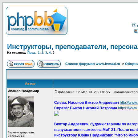
Инструкторы, преподаватели, персона
На страницу
Пред.
1
,
2
,
3
,
4
,
5
Список форумов www.bvvaul.ru
->
Общени
Автор
Иванов Владимир
Добавлено: Сб Мар 13, 2021 01:27
Заголовок сообщ
Слева: Насонов Виктор Андреевич
http://www
Справа: Быков Николай Петрович
https://www
Виктор Андреевич, будучи старшим по лагерно
выпускал меня самого на МиГ-21. После пол
Зарегистрирован:
инструктору Юрию Прудникову: "Что то мног
08.04.2012