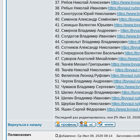
37. Рябов Николай Алексеевич
https://www.bvvau
38. Рябых Николай Иванович
https://bvvaul.ru/p
39. Сенотрусов Юрий Николаевич
https://www.b
40. Симонов Александр Семёнович
https://bvva
41. Синицын Валентин Юрьевич
https://www.bvv
42. Смирнов Владимир Андреевич –
https://bvv
43. Солдатов Владимир Иванович
https://www.b
44. Сороколыт Владимир Владимирович
https:/
45. Сотников Александр Николаевич
https://bvv
46. Спиридонов Валентин Васильевич
https://b
47. Суворов Анатолий Михайлович
https://www.
48. Ткачёв Михаил Григорьевич
https://www.bvva
49. Ткачёв Николай Николаевич –
https://bvvaul.
50. Филиппов Леонид Руфович
https://bvvaul.ru
51. Чергик Владимир Андреевич
https://bvvaul.r
52. Чумаков Владимир Сергеевич
https://www.bv
53. Шилин Александр Владимирович
https://bvv
54. Шилин Владимир Иванович
https://bvvaul.ru
55. Щербак Виктор Николаевич
https://bvvaul.ru
56. Яшин Сергей Фёдорович
https://www.bvvaul.
Последний раз редактировалось: root (Пт Июл 10, 2026 
Вернуться к началу
Полянскович
Добавлено: Ср Июл 08, 2026 08:14
Заголовок сооб