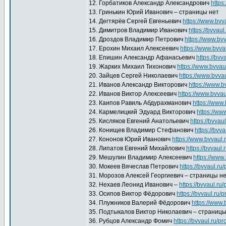
12. Горбатиков Александр Александрович
https
13. Гринькин Юрий Иванович – страницы нет
14. Дегтярёв Сергей Евгеньевич
https://www.bvv
15. Димитров Владимир Иванович
https://bvvaul
16. Дроздов Владимир Петрович
https://www.bvv
17. Ерохин Михаил Алексеевич
https://www.bvva
18. Епишин Александр Афанасьевич
https://bvv
19. Жарких Михаил Тихонович
https://www.bvvau
20. Зайцев Сергей Николаевич
https://www.bvvau
21. Иванов Александр Викторович
https://www.b
22. Иванов Виктор Алексеевич
https://www.bvvau
23. Каипов Равиль Абдурахманович
https://www.
24. Кармелицкий Эдуард Викторович
https://ww
25. Кисляков Евгений Анатольевич
https://bvvau
26. Конищев Владимир Стефанович
https://bvv
27. Кононов Юрий Иванович
https://www.bvvaul.
28. Липатов Евгений Михайлович
https://bvvaul.
29. Мешулин Владимир Алексеевич
https://www
30. Мокеев Вячеслав Петрович
https://bvvaul.ru
31. Морозов Алексей Георгиевич – страницы н
32. Нехаев Леонид Иванович –
https://bvvaul.ru
33. Осипов Виктор Фёдорович
https://bvvaul.ru/
34. Плужников Валерий Фёдорович
https://www.
35. Подтыкалов Виктор Николаевич – страницы
36. Рубцов Александр Фомич
https://bvvaul.ru/p