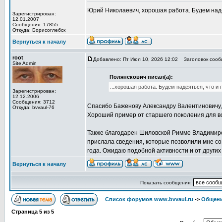
Юрий Николаевич, хорошая работа. Будем наде
Зарегистрирован:
12.01.2007
Сообщения: 17855
Откуда: Борисоглебск
Вернуться к началу
root
Добавлено: Пт Июл 10, 2026 12:02
Заголовок сооб
Site Admin
Полянскович писал(а):
...хорошая работа. Будем надеяться, что 
Зарегистрирован:
12.12.2006
Сообщения: 3712
Спасибо Баженову Александру Валентиновичу, 
Откуда: bvvaul-76
Хороший пример от старшего поколения для вс
Также благодарен Шиловской Римме Владимиров
прислала сведения, которые позволили мне со
года. Ожидаю подобной активности и от други
Вернуться к началу
Показать сообщения:
Список форумов www.bvvaul.ru
->
Общени
Страница
5
из
5