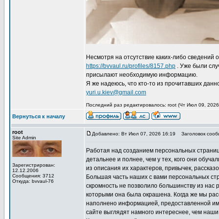
Несмотря на отсутствие каких-либо сведений 
https://bvvaul.ru/profiles/8157.php
. Уже были слу
присылают необходимую информацию.
Я же надеюсь, что кто-то из прочитавших дан
yuri.u.kiev@gmail.com
Последний раз редактировалось: root (Чт Июл 09, 2026
Вернуться к началу
root
Добавлено: Вт Июл 07, 2026 16:19
Заголовок сообщ
Site Admin
Работая над созданием персональных страниц 
детальнее и полнее, чем у тех, кого они обучал
Зарегистрирован:
из описания их характеров, привычек, рассказо
12.12.2006
Сообщения: 3712
Большая часть наших с вами персональных стр
Откуда: bvvaul-76
скромность не позволило большинству из нас р
которыми она была окрашена. Когда же мы рас
наполнено информацией, предоставленной имен
сайте выглядят намного интереснее, чем наши