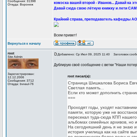
Сообщения: 31398
комэска вашей второй - Иванов... Давай ка эт
Откуда: Воронеж
Давай сюда свою лётную книжку и лети САМ!
Крайний справа, преподаватель кафедры АО
Всем привет!
Вернуться к началу
root
Добавлено: Ср Июл 09, 2025 11:40
Заголовок сооб
Site Admin
Дублирую своё сообщение с ветки "Наши поте
Зарегистрирован:
root писал(а):
12.12.2006
Сообщения: 3712
Страница Шишкалова Бориса Евг
Откуда: bvvaul-76
Светлая память...
Если кто может дополнить страни
===
Проходят годы, уходят наставник
памяти, которую уже не восстанов
пересекал туда-сюда КПП нашего 
альбомах семейных архивов, но и
На сегодняшний день я не знаю и
история училища как на сайте вы
по-возможности более полные све