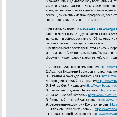
К сожалению, ещё далеко не у всех наших инс
у кого они есть, далеко не у всех сведения от
всем, кто неравнодушен к данной теме и, несм
в жизнь, выучивших лётной профессии, воспит
гордиться наши дети, и не только они.
При активной помощи
Баженова Александра 
Борисоглебск в 1972 году из Тамбовского ВВАУ
дополнен, и сейчас составляет 56 человек. Н
персональные страницы, но не на всех.
Предлагаю вам просмотреть этот список и пер
инструкторов (или поправить: ошибки на стр
форуме (лучше прямо на этой ветке), или пиши
1. Алексеев Александр Дмитриевич
https://www.
2. Архипов Владимир Борисович – страницы не
3. Баженов Александр Валентинович
https://ww
4. Бороздин Василий Григорьевич
https://www.b
5. Бубнов Юрий Иванович
https://www.bvvaul.ru/
6. Бушмелёв Владимир Терентьевич
https://www
7. Быков Николай Петрович
https://www.bvvaul.r
8. Веприцкий Николай Алексеевич
https://www.b
9. Веретенников Дмитрий Константинович
http
10. Глазков Юрий Михайлович –
https://www.bvv
11. Глебов Сергей Алексеевич
https://www.bvvau