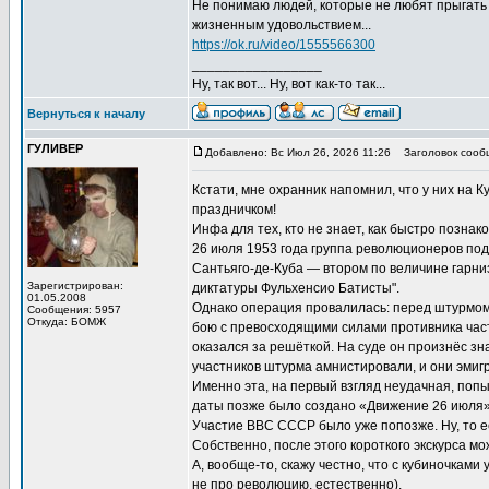
Не понимаю людей, которые не любят прыгать с
жизненным удовольствием...
https://ok.ru/video/1555566300
_________________
Ну, так вот... Ну, вот как-то так...
Вернуться к началу
ГУЛИВЕР
Добавлено: Вс Июл 26, 2026 11:26
Заголовок сооб
Кстати, мне охранник напомнил, что у них на К
праздничком!
Инфа для тех, кто не знает, как быстро познак
26 июля 1953 года группа революционеров по
Сантьяго-де-Куба — втором по величине гарни
Зарегистрирован:
диктатуры Фульхенсио Батисты".
01.05.2008
Однако операция провалилась: перед штурмом 
Сообщения: 5957
Откуда: БОМЖ
бою с превосходящими силами противника част
оказался за решёткой. На суде он произнёс 
участников штурма амнистировали, и они эмигр
Именно эта, на первый взгляд неудачная, попы
даты позже было создано «Движение 26 июля»
Участие ВВС СССР было уже попозже. Ну, то е
Собственно, после этого короткого экскурса мо
А, вообще-то, скажу честно, что с кубиночками 
не про революцию, естественно).