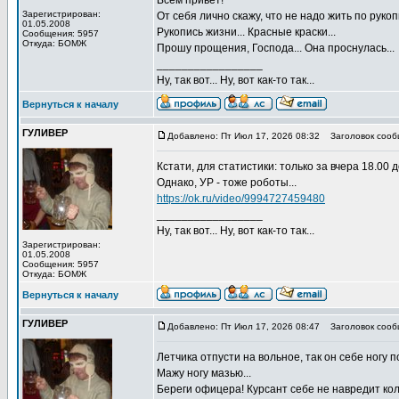
Всем привет!
Зарегистрирован:
От себя лично скажу, что не надо жить по рукоп
01.05.2008
Рукопись жизни... Красные краски...
Сообщения: 5957
Откуда: БОМЖ
Прошу прощения, Господа... Она проснулась...
_________________
Ну, так вот... Ну, вот как-то так...
Вернуться к началу
ГУЛИВЕР
Добавлено: Пт Июл 17, 2026 08:32
Заголовок сооб
Кстати, для статистики: только за вчера 18.00 
Однако, УР - тоже роботы...
https://ok.ru/video/9994727459480
_________________
Ну, так вот... Ну, вот как-то так...
Зарегистрирован:
01.05.2008
Сообщения: 5957
Откуда: БОМЖ
Вернуться к началу
ГУЛИВЕР
Добавлено: Пт Июл 17, 2026 08:47
Заголовок сооб
Летчика отпусти на вольное, так он себе ногу по
Мажу ногу мазью...
Береги офицера! Курсант себе не навредит кол