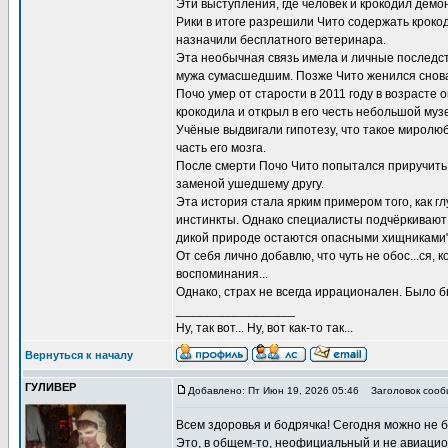
Эти выступления, где человек и крокодил демо
Рики в итоге разрешили Чито содержать крокод
назначили бесплатного ветеринара.
Эта необычная связь имела и личные последст
мужа сумасшедшим. Позже Чито женился снова, 
Почо умер от старости в 2011 году в возрасте
крокодила и открыл в его честь небольшой муз
Учёные выдвигали гипотезу, что такое миролюб
часть его мозга.
После смерти Почо Чито попытался приручить д
заменой ушедшему другу.
Эта история стала ярким примером того, как 
инстинкты. Однако специалисты подчёркивают
дикой природе остаются опасными хищниками"
От себя лично добавлю, что чуть не обос...ся,
воспоминания...
Однако, страх не всегда иррационален. Было б
_________________
Ну, так вот... Ну, вот как-то так...
Вернуться к началу
ГУЛИВЕР
Добавлено: Пт Июн 19, 2026 05:46
Заголовок сооб
Всем здоровья и бодрячка! Сегодня можно не б
Это, в общем-то, неофициальный и не авиацио