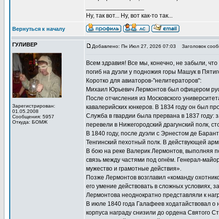
_________________
Ну, так вот... Ну, вот как-то так...
Вернуться к началу
ГУЛИВЕР
Добавлено: Пн Июл 27, 2026 07:03
Заголовок сооб
Всем здравия! Все мы, конечно, не забыли, чт
погиб на дуэли у подножия горы Машук в Пятиго
Коротко для авиаторов-"нелитераторов":
Михаил Юрьевич Лермонтов был офицером рус
После отчисления из Московского университет
Зарегистрирован:
кавалерийских юнкеров. В 1834 году он был пр
01.05.2008
Служба в гвардии была прервана в 1837 году: 
Сообщения: 5957
Откуда: БОМЖ
перевели в Нижегородский драгунский полк, ст
В 1840 году, после дуэли с Эрнестом де Баран
Тенгинский пехотный полк. В действующей арм
В бою на реке Валерик Лермонтов, выполняя п
связь между частями под огнём. Генерал-майо
мужество и грамотные действия».
Позже Лермонтов возглавил «команду охотник
его умение действовать в сложных условиях, з
Лермонтова неоднократно представляли к нагр
В июле 1840 года Галафеев ходатайствовал о 
корпуса награду снизили до ордена Святого Ст