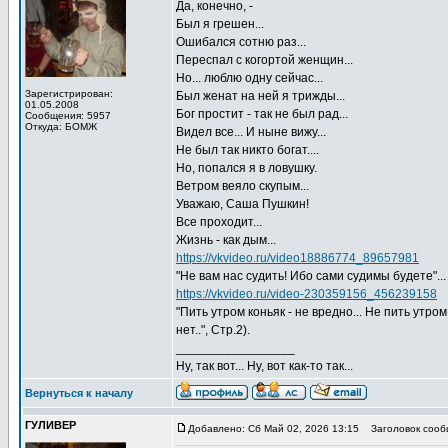
Да, конечно, -
Был я грешен...
Ошибался сотню раз...
Переспал с когортой женщин...
Но... люблю одну сейчас...
Зарегистрирован:
Был женат на ней я трижды...
01.05.2008
Бог простит - так не был рад...
Сообщения: 5957
Откуда: БОМЖ
Видел все... И ныне вижу...
Не был так никто богат....
Но, попался я в ловушку.
Ветром веяло скупым...
Уважаю, Саша Пушкин!
Все проходит...
Жизнь - как дым...
https://vkvideo.ru/video18886774_89657981
"Не вам нас судить! Ибо сами судимы будете"...
https://vkvideo.ru/video-230359156_456239158
"Пить утром коньяк - не вредно... Не пить утром
нет..", Стр.2).
_________________
Ну, так вот... Ну, вот как-то так...
Вернуться к началу
ГУЛИВЕР
Добавлено: Сб Май 02, 2026 13:15
Заголовок сооб