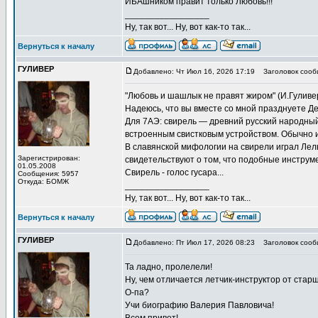
ИБАшником правит только Любовь!!!
_________________
Ну, так вот... Ну, вот как-то так...
Вернуться к началу
ГУЛИВЕР
Добавлено: Чт Июл 16, 2026 17:19
Заголовок сооб
"Любовь и шашлык не правят жиром" (И.Гуливер, 
Надеюсь, что вы вместе со мной празднуете Де
Для 7АЭ: свирель — древний русский народны
встроенным свистковым устройством. Обычно и
В славянской мифологии на свирели играл Лел
Зарегистрирован:
свидетельствуют о том, что подобные инструмен
01.05.2008
Свирель - голос гусара...
Сообщения: 5957
Откуда: БОМЖ
_________________
Ну, так вот... Ну, вот как-то так...
Вернуться к началу
ГУЛИВЕР
Добавлено: Пт Июл 17, 2026 08:23
Заголовок сооб
Та ладно, пролелели!
Ну, чем отличается летчик-инструктор от стар
О-па?
Учи биографию Валерия Павловича!