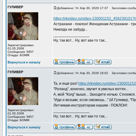
ГУЛИВЕР
Добавлено: Чт Апр 30, 2026 17:37
Заголовок сообщ
https://vkvideo.ru/video-230001152_456239101
Астрахани - поклон! Женщинам Астрахани - тр
Никогда не забуду...
_________________
Ну, так вот... Ну, вот как-то так...
Зарегистрирован:
01.05.2008
Сообщения: 5957
Откуда: БОМЖ
Вернуться к началу
ГУЛИВЕР
Добавлено: Чт Апр 30, 2026 18:02
Заголовок сообщ
Та, и еще раз!
https://vkvideo.ru/video-2300011
"Роланд", конечно, звучит в умелых когтях...
А, мой "Коrg" выше... Заходите ночью. Споемся.
"Иди и возьми, если сможешь..." (И.Гуливер, "Пр
Летчикам-инструкторам нашим - ПОКЛОН!
Зарегистрирован:
_________________
01.05.2008
Ну, так вот... Ну, вот как-то так...
Сообщения: 5957
Откуда: БОМЖ
Вернуться к началу