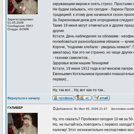
окружающим миром.и снять стресс. Простыми сл
Не будем забывать, что сегодня - Ларион Проп
традицией: к этому дню начинался сезон пропол
Зарегистрирован:
За Ларионовым днем для огородников следуют 
01.05.2008
Также 19 июня могут отмечаться и другие праз
Сообщения: 5957
Откуда: БОМЖ
другие.
Кстати, День наблюдения за облаками - неофи
полюбоваться разнообразием облаков — кучевых
Короче, "подними хлебало - увидишь немало". 
авиаторы). Как это ни странно, но чаще других
- техники самолетов...
Здоровья всем нашим Технарям!
Кстати, 19 июня 1912 года в гатчинском лагер
Евгеньевич Котельников произвёл показательн
первая)...
_________________
Ну, так вот... Ну, вот как-то так...
Вернуться к началу
ГУЛИВЕР
Добавлено: Вс Июл 05, 2026 21:47
Заголовок сооб
Ну, что сказать? Пробежал сегодня 10 км за 50
Но, не пытайтесь повторить с первого захода! Я
палочку! Этот незначительно-неспортивно-ко