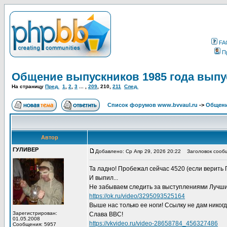
FA
П
Общение выпускников 1985 года выпу
На страницу
Пред.
1
,
2
,
3
... ,
209
,
210
,
211
След.
Список форумов www.bvvaul.ru
->
Общени
Автор
ГУЛИВЕР
Добавлено: Ср Апр 29, 2026 20:22
Заголовок сооб
Та ладно! Пробежал сейчас 4520 (если верить Г
И выпил...
Не забываем следить за выступлениями Лучши
https://ok.ru/video/3295093525164
Выше нас только ее ноги! Ссылку не дам никогда
Зарегистрирован:
Слава ВВС!
01.05.2008
https://vkvideo.ru/video-28658784_456327486
Сообщения: 5957