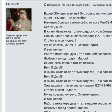
ГУЛИВЕР
Добавлено: Чт Июл 16, 2026 16:41
Заголовок сооб
Вздор! Женщины вечны! Это только мы умираем
А, нет... Вышла... Из бассейна...
Начинаю бояться самого себя, то есть Миг-38Мс
Белл!!! Дыц!!!
В жизни бывают не только радости, но и больш
Зарегистрирован:
Она зашла в платье цвета изделия В27-89-998
01.05.2008
Стойки шасси - идеал!
Сообщения: 5957
Откуда: БОМЖ
Ну, не совсем, конечно. Отинженерим...
И вам желаю!
Работа инженера душ и тел в нашем возрасте по
Любовь и голод правят Миром!
ИБАшником правит только Любовь!!
Белл!!! Дыц!!!
В жизни бывают не только радости, но и больш
Белл!!! Дыц!!!
В жизни бывают не только радости, но и больш
Она зашла в платье цвета изделия В27-89-998
Стойки шасси - идеал!
Ну, не совсем, конечно. Отинженерим...
И вам желаю!
Работа инженера душ и тел в нашем возрасте по
Любовь и голод правят Миром!