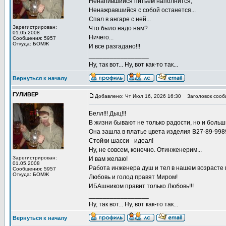
Ненапившийся питьем наполнится,
Ненажравшийся с собой останется...
Спал в ангаре с ней...
Зарегистрирован:
Что было надо нам?
01.05.2008
Ничего...
Сообщения: 5957
Откуда: БОМЖ
И все разгадано!!!
_________________
Ну, так вот... Ну, вот как-то так...
Вернуться к началу
ГУЛИВЕР
Добавлено: Чт Июл 16, 2026 16:30
Заголовок сооб
Белл!!! Дыц!!!
В жизни бывают не только радости, но и больш
Она зашла в платье цвета изделия В27-89-998
Стойки шасси - идеал!
Ну, не совсем, конечно. Отинженерим...
Зарегистрирован:
И вам желаю!
01.05.2008
Работа инженера душ и тел в нашем возрасте по
Сообщения: 5957
Откуда: БОМЖ
Любовь и голод правят Миром!
ИБАшником правит только Любовь!!!
_________________
Ну, так вот... Ну, вот как-то так...
Вернуться к началу