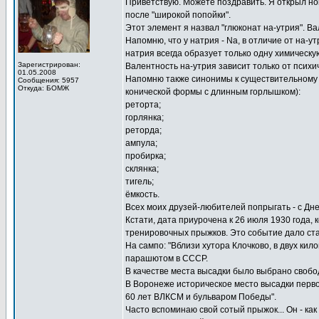
Приветствую. Можете поздравить. Я открыл но
после "широкой попойки".
Этот элемент я назвал "глюконат на-утрия". 
Напомню, что у натрия - Na, в отличие от на-у
натрия всегда образует только одну химическую
Зарегистрирован:
Валентность на-утрия зависит только от психи
01.05.2008
Напомню также синонимы к существительному 
Сообщения: 5957
Откуда: БОМЖ
конической формы с длинным горлышком):
реторта;
горлянка;
реторда;
ампула;
пробирка;
склянка;
тигель;
ёмкость.
Всех моих друзей-любителей попрыгать - с Дн
Кстати, дата приурочена к 26 июля 1930 года,
тренировочных прыжков. Это событие дало ст
На сампо: "Вблизи хутора Клочково, в двух ки
парашютом в СССР.
В качестве места высадки было выбрано свобо
В Воронеже историческое место высадки перво
60 лет ВЛКСМ и бульваром Победы".
Часто вспоминаю свой сотый прыжок... Он - как 