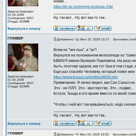
ножки...
https://di-so.ru/vremya-probega-10k/
Зарегистрирован:
_________________
01.05.2008
Ну, так вот... Ну, вот как-то так...
Сообщения: 5957
Откуда: БОМЖ
Вернуться к началу
ГУЛИВЕР
Добавлено: Ср Июл 15, 2026 22:27
Заголовок сооб
Всем не "чих-пых", а "ах"!
Вернулся на поломанном велосипеде из "самохо
БВВАУЛ имени Валерия Павловича. Ни разу н
быть, поэтому здоров, как тот бык в том стаде, 
Еще раз спасибо Человеку, который помог мне 
Зарегистрирован:
https://www.bvvaul.ru/profiles/4658.php
01.05.2008
Примечание: Я лично видел, как Сан Саныч на
Сообщения: 5957
Откуда: БОМЖ
Это - не ПЛП. Это - мастерство. Это - подвиг...
Кстати, Тында в это время вместе со мной тож
"Чтобы с ней вот так кувыркнуться, надо сначала 
_________________
Ну, так вот... Ну, вот как-то так...
Вернуться к началу
ГУЛИВЕР
Добавлено: Чт Июл 16, 2026 10:52
Заголовок сооб