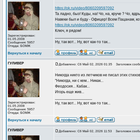
https://ok.ru/video/8060209597092
Та ладно, быз! Куды, на! Чо, на, круче ? Чо, в
Навеки был и буду - Офицер! Всем Пацанам, кот
https://ok.ru/video/8060209597092
Ключ, я рядом!
Зарегистрирован:
_________________
01.05.2008
Ну, так вот... Ну, вот как-то так...
Сообщения: 5957
Откуда: БОМЖ
Вернуться к началу
ГУЛИВЕР
Добавлено: Сб Май 02, 2026 01:35
Заголовок сооб
Никогда никто из летчиков не писал этих стихов.
"Никогда, ни с кем... Никак...
Феодосия... Кабак...
Игорь еще жив...
_________________
Зарегистрирован:
Ну, так вот... Ну, вот как-то так...
01.05.2008
Сообщения: 5957
Откуда: БОМЖ
Вернуться к началу
ГУЛИВЕР
Добавлено: Сб Май 02, 2026 11:53
Заголовок сооб