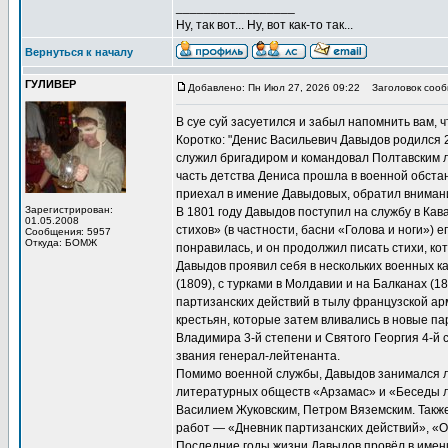
_________________
Ну, так вот... Ну, вот как-то так...
Вернуться к началу
ГУЛИВЕР
Добавлено: Пн Июл 27, 2026 09:22
Заголовок сооб
В суе суй засуетился и забыл напомнить вам, 
Коротко: "Денис Васильевич Давыдов родился 2
служил бригадиром и командовал Полтавским 
часть детства Дениса прошла в военной обстан
приехал в имение Давыдовых, обратил внимани
Зарегистрирован:
В 1801 году Давыдов поступил на службу в Кав
01.05.2008
стихов» (в частности, басни «Голова и ноги») е
Сообщения: 5957
Откуда: БОМЖ
понравилась, и он продолжил писать стихи, к
Давыдов проявил себя в нескольких военных к
(1809), с турками в Молдавии и на Балканах (1
партизанских действий в тылу французской ар
крестьян, которые затем вливались в новые п
Владимира 3-й степени и Святого Георгия 4-й 
звания генерал-лейтенанта.
Помимо военной службы, Давыдов занимался ли
литературных обществ «Арзамас» и «Беседы л
Василием Жуковским, Петром Вяземским. Также 
работ — «Дневник партизанских действий», «О
Последние годы жизни Давыдов провёл в имени