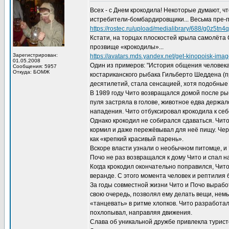
Всех - с Днем крокодила! Некоторые думают, чт
истребители-бомбардировщики... Весьма пре-пр
https://rostec.ru/upload/medialibrary/688/g0z5
Кстати, на торцах плоскостей крыла самолёта
прозвище «крокодилы»...
Зарегистрирован:
https://avatars.mds.yandex.net/get-kinopoisk-
01.05.2008
Один из примеров: "История общения человека 
Сообщения: 5957
Откуда: БОМЖ
костариканского рыбака Гильберто Шеддена (п
десятилетий, стала сенсацией, хотя подобные 
В 1989 году Чито возвращался домой после ры
пуля застряла в голове, животное едва держа
нападения. Чито отбуксировал крокодила к себе
Однако крокодил не собирался сдаваться. Чито
кормил и даже пережёвывал для неё пищу. Чер
как «крепкий красивый парень».
Вскоре власти узнали о необычном питомце, и
Почо не раз возвращался к дому Чито и спал н
Когда крокодил окончательно поправился, Чито
веранде. С этого момента человек и рептилия 
За годы совместной жизни Чито и Почо выработ
свою очередь, позволял ему делать вещи, нем
«танцевать» в ритме хлопков. Чито разработал
похлопывал, направляя движения.
Слава об уникальной дружбе привлекла турист