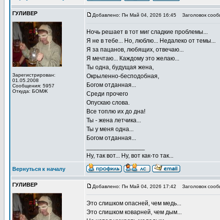
ГУЛИВЕР
Добавлено: Пн Май 04, 2026 16:45
Заголовок сооб
Ночь решает в тот миг сладкие проблемы...
Я не в тебе... Но, люблю... Недалеко от темы...
Я за пацанов, любящих, отвечаю...
Я мечтаю... Каждому это желаю...
Ты одна, будущая жена,
Зарегистрирован:
Окрыленно-бесподобная,
01.05.2008
Богом отданная...
Сообщения: 5957
Откуда: БОМЖ
Среди прочего
Опускаю слова.
Все топлю их до дна!
Ты - жена летчика...
Ты у меня одна...
Богом отданная...
_________________
Ну, так вот... Ну, вот как-то так...
Вернуться к началу
ГУЛИВЕР
Добавлено: Пн Май 04, 2026 17:42
Заголовок сооб
Это слишком опасней, чем медь...
Это слишком коварней, чем дым...