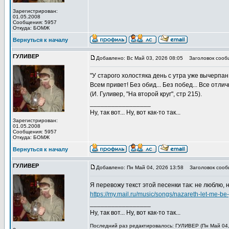
Зарегистрирован:
01.05.2008
Сообщения: 5957
Откуда: БОМЖ
Вернуться к началу
ГУЛИВЕР
Добавлено: Вс Май 03, 2026 08:05
Заголовок сооб
"У старого холостяка день с утра уже вычерпан.
Всем привет! Без обид... Без побед... Все отлич
(И. Гуливер, "На второй круг", стр 215).
_________________
Ну, так вот... Ну, вот как-то так...
Зарегистрирован:
01.05.2008
Сообщения: 5957
Откуда: БОМЖ
Вернуться к началу
ГУЛИВЕР
Добавлено: Пн Май 04, 2026 13:58
Заголовок сооб
Я перевожу текст этой песенки так: не люблю, 
https://my.mail.ru/music/songs/nazareth-let-me
_________________
Ну, так вот... Ну, вот как-то так...
Последний раз редактировалось: ГУЛИВЕР (Пн Май 04, 