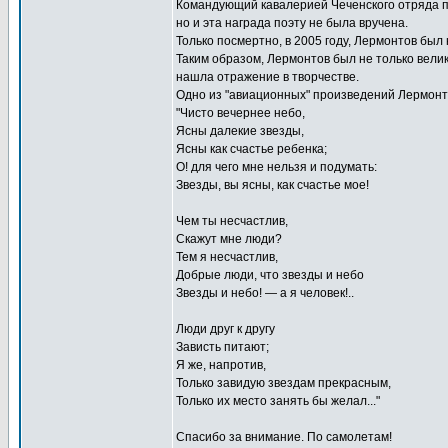
Командующий кавалерией Чеченского отряда п
но и эта награда поэту не была вручена.
Только посмертно, в 2005 году, Лермонтов был
Таким образом, Лермонтов был не только велик
нашла отражение в творчестве.
Одно из "авиационных" произведений Лермонтов
"Чисто вечернее небо,
Ясны далекие звезды,
Ясны как счастье ребенка;
О! для чего мне нельзя и подумать:
Звезды, вы ясны, как счастье мое!
Чем ты несчастлив,
Скажут мне люди?
Тем я несчастлив,
Добрые люди, что звезды и небо
Звезды и небо! — а я человек!..
Люди друг к другу
Зависть питают;
Я же, напротив,
Только завидую звездам прекрасным,
Только их место занять бы желал..."
Спасибо за внимание. По самолетам!