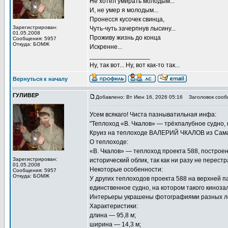
Не хотел умирать молодым...
И, не умер я молодым...
Пронесся кусочек свинца,
Зарегистрирован:
Чуть-чуть зачерпнув лысину...
01.05.2008
Проживу жизнь до конца
Сообщения: 5957
Откуда: БОМЖ
Искренне...
_________________
Ну, так вот... Ну, вот как-то так...
Вернуться к началу
ГУЛИВЕР
Добавлено: Вт Июн 16, 2026 05:16
Заголовок сооб
Усем всякаго! Чиста пазныватильная инфа:
"Теплоход «В. Чкалов» — трёхпалубное судно, 
Круиз на теплоходе ВАЛЕРИЙ ЧКАЛОВ из Сама
О теплоходе:
«В. Чкалов» — теплоход проекта 588, построен
Зарегистрирован:
исторический облик, так как ни разу не перест
01.05.2008
Некоторые особенности:
Сообщения: 5957
Откуда: БОМЖ
У других теплоходов проекта 588 на верхней 
единственное судно, на котором такого киноза
Интерьеры украшены фотографиями разных ле
Характеристики:
длина — 95,8 м;
ширина — 14,3 м;