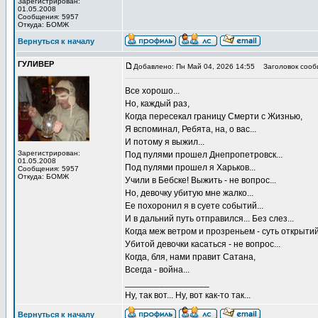
Зарегистрирован:
01.05.2008
Сообщения: 5957
Откуда: БОМЖ
Вернуться к началу
ГУЛИВЕР
Добавлено: Пн Май 04, 2026 14:55
Заголовок сооб
Все хорошо...
Но, каждый раз,
Когда пересекал границу Смерти с Жизнью,
Я вспоминал, Ребята, на, о вас...
И потому я выжил...
Зарегистрирован:
Под пулями прошел Днепропетровск...
01.05.2008
Под пулями прошел я Харьков...
Сообщения: 5957
Откуда: БОМЖ
Учили в Бебске! Выжить - не вопрос...
Но, девочку убитую мне жалко...
Ее похоронил я в суете событий...
И в дальний путь отправился... Без слез...
Когда меж ветром и прозреньем - суть открытий
Убитой девочки касаться - не вопрос...
Когда, бля, нами правит Сатана,
Всегда - война...
_________________
Ну, так вот... Ну, вот как-то так...
Вернуться к началу