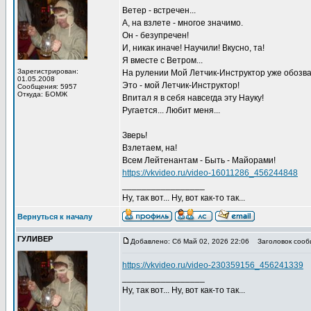
Ветер - встречен...
А, на взлете - многое значимо.
Он - безупречен!
И, никак иначе! Научили! Вкусно, та!
Я вместе с Ветром...
Зарегистрирован:
На рулении Мой Летчик-Инструктор уже обозвал 
01.05.2008
Это - мой Летчик-Инструктор!
Сообщения: 5957
Откуда: БОМЖ
Впитал я в себя навсегда эту Науку!
Ругается... Любит меня...
Зверь!
Взлетаем, на!
Всем Лейтенантам - Быть - Майорами!
https://vkvideo.ru/video-16011286_456244848
_________________
Ну, так вот... Ну, вот как-то так...
Вернуться к началу
ГУЛИВЕР
Добавлено: Сб Май 02, 2026 22:06
Заголовок сооб
https://vkvideo.ru/video-230359156_456241339
_________________
Ну, так вот... Ну, вот как-то так...