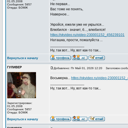
01.05.2008
Не первая...
Сообщения: 5957
Откуда: БОМЖ
Вас тоже не понять,
Наверное...
Укройся, ежели уже не укрылся...
Влюбился - значит, б..., влюбился!
https://vkvideo.ru/video-230001152_456239101
Наташка, прости, пожалуйста ...
_________________
Ну, так вот... Ну, вот как-то так...
Вернуться к началу
ГУЛИВЕР
Добавлено: Пт Май 01, 2026 12:20
Заголовок сооб
Восьмерка...
https://vkvideo.ru/video-23000115
_________________
Ну, так вот... Ну, вот как-то так...
Зарегистрирован:
01.05.2008
Сообщения: 5957
Откуда: БОМЖ
Вернуться к началу