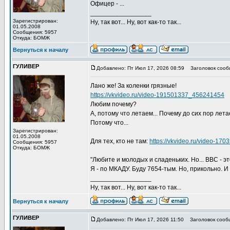
Офицер - ...
_________________
Зарегистрирован:
Ну, так вот... Ну, вот как-то так...
01.05.2008
Сообщения: 5957
Откуда: БОМЖ
Вернуться к началу
ГУЛИВЕР
Добавлено: Пт Июл 17, 2026 08:59
Заголовок сооб
Лано же! За коленки грязные!
https://vkvideo.ru/video-191501337_456241454
Любим почему?
А, потому что летаем... Почему до сих пор лет
Потому что...
Зарегистрирован:
01.05.2008
Для тех, кто не там:
https://vkvideo.ru/video-1
Сообщения: 5957
Откуда: БОМЖ
"Любите и молодых и сладеньких. Но... ВВС - это
Я - по МКАДУ. Буду 7654-тым. Но, прикольно. 
_________________
Ну, так вот... Ну, вот как-то так...
Вернуться к началу
ГУЛИВЕР
Добавлено: Пт Июл 17, 2026 11:50
Заголовок сооб