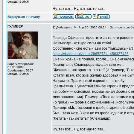
Откуда: БОМЖ
_________________
Ну, так вот... Ну, вот как-то так...
Вернуться к началу
ГУЛИВЕР
Добавлено: Чт Апр 30, 2026 08:14
Заголовок сообщ
Господа Офицеры, простите за то, что ранее я
На выводе - четыре силы на себя!
Собственно - сие есть и азм все "тыкудысь на"( 
https://vkvideo.ru/video-28658784_456327486
Она ни хрена не поняла, кроме... Она оказалас
Зарегистрирован:
Помнится, в Славгороде вкушал тако же...
01.05.2008
"Женщина, которая та - то та!" (И.Гуливер, "Был
Сообщения: 5957
Откуда: БОМЖ
Кстати, всем, кто жив, желаю здоровья и не быт
На сампо: Правильный вариант — в гробу.
Грамматика. Существительное «гроб» в предл
«в гробу» — основная, нормативная форма с ок
местоположении). Пример: «Тело положили в г
«о гробе» — форма с окончанием ‑е, использу
Пример: «Мы говорили о гробе старинной рабо
Быз - тако жеж. Зырю не из гроба, однако и отт
"Летать - так летать!" (Александр).
_________________
Ну, так вот... Ну, вот как-то так...