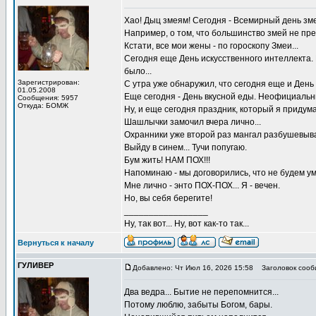
Хао! Дыц змеям! Сегодня - Всемирный день зм
Например, о том, что большинство змей не пр
Кстати, все мои жены - по гороскопу Змеи...
Сегодня еще День искусственного интеллекта. Н
было...
Зарегистрирован:
С утра уже обнаружил, что сегодня еще и День 
01.05.2008
Еще сегодня - День вкусной еды. Неофициальны
Сообщения: 5957
Откуда: БОМЖ
Ну, и еще сегодня праздник, который я придум
Шашлычки замочил вчера лично...
Охранники уже второй раз мангал разбушевывают
Выйду в синем... Тучи попугаю.
Бум жить! НАМ ПОХ!!!
Напоминаю - мы договорились, что не будем ум
Мне лично - энто ПОХ-ПОХ... Я - вечен.
Но, вы себя берегите!
_________________
Ну, так вот... Ну, вот как-то так...
Вернуться к началу
ГУЛИВЕР
Добавлено: Чт Июл 16, 2026 15:58
Заголовок сооб
Два ведра... Бытие не перепомнится...
Потому люблю, забыты Богом, бары.