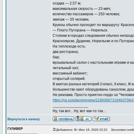
осадка — 2,57 м;
максимальная скорость — 23 км/ч;
количество пассажиров — 250 человек;
экипаж — 55 человек.
Круизы обычно проходят по маршруту: Красно
— Плато Путорана — Норильск.
Стоянки в городах следования обычно непродо
Красноярске, Дудинке, Норильске и по Путоран
На теплоходе есть:
два ресторана;
бар;
музыкальный салон с настольными играми и ка
читальный зал;
массажный кабинет;
открытый солярий.
В каютах разных категорий (I класс, II класс, 
большинство кают оборудованы санузлом, душ
Не реклама. Просто приятно-гордо за "Человек
https://ya.ru/video/preview/118606673194637064
_________________
Ну, так вот... Ну, вот как-то так...
Вернуться к началу
ГУЛИВЕР
Добавлено: Вт Июн 16, 2026 23:22
Заголовок сооб