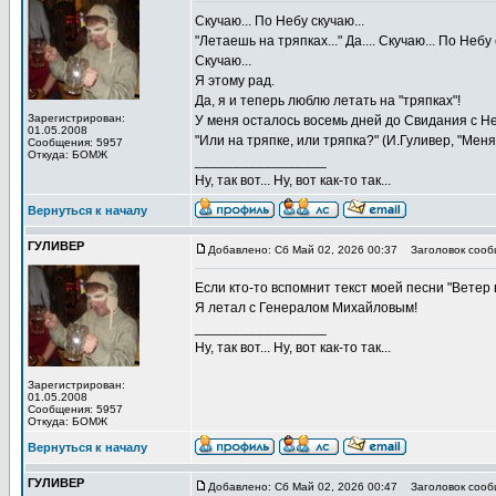
Скучаю... По Небу скучаю...
"Летаешь на тряпках..." Да.... Скучаю... По Небу 
Скучаю...
Я этому рад.
Да, я и теперь люблю летать на "тряпках"!
Зарегистрирован:
У меня осталось восемь дней до Свидания с Не
01.05.2008
"Или на тряпке, или тряпка?" (И.Гуливер, "Мен
Сообщения: 5957
Откуда: БОМЖ
_________________
Ну, так вот... Ну, вот как-то так...
Вернуться к началу
ГУЛИВЕР
Добавлено: Сб Май 02, 2026 00:37
Заголовок сооб
Если кто-то вспомнит текст моей песни "Ветер в
Я летал с Генералом Михайловым!
_________________
Ну, так вот... Ну, вот как-то так...
Зарегистрирован:
01.05.2008
Сообщения: 5957
Откуда: БОМЖ
Вернуться к началу
ГУЛИВЕР
Добавлено: Сб Май 02, 2026 00:47
Заголовок сооб