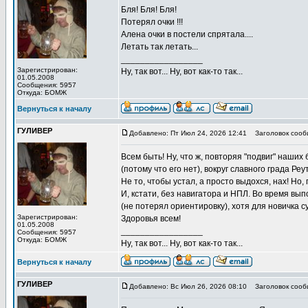
Бля! Бля! Бля!
Потерял очки !!!
Алена очки в постели спрятала....
Летать так летать...
_________________
Зарегистрирован:
Ну, так вот... Ну, вот как-то так...
01.05.2008
Сообщения: 5957
Откуда: БОМЖ
Вернуться к началу
ГУЛИВЕР
Добавлено: Пт Июл 24, 2026 12:41
Заголовок сооб
Всем быть! Ну, что ж, повторяя "подвиг" наших
(потому что его нет), вокруг славного града Реу
Не то, чтобы устал, а просто выдохся, нах! Но
И, кстати, без навигатора и НПЛ. Во время вы
(не потерял ориентировку), хотя для новичка 
Зарегистрирован:
Здоровья всем!
01.05.2008
_________________
Сообщения: 5957
Откуда: БОМЖ
Ну, так вот... Ну, вот как-то так...
Вернуться к началу
ГУЛИВЕР
Добавлено: Вс Июл 26, 2026 08:10
Заголовок сооб