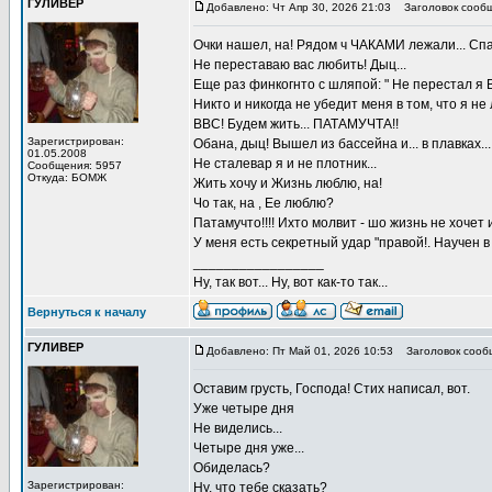
ГУЛИВЕР
Добавлено: Чт Апр 30, 2026 21:03
Заголовок сообщ
Очки нашел, на! Рядом ч ЧАКАМИ лежали... Спали
Не переставаю вас любить! Дыц...
Еще раз финкогнто с шляпой: " Не перестал я 
Никто и никогда не убедит меня в том, что я н
ВВС! Будем жить... ПАТАМУЧТА!!
Зарегистрирован:
Обана, дыц! Вышел из бассейна и... в плавках...
01.05.2008
Не сталевар я и не плотник...
Сообщения: 5957
Откуда: БОМЖ
Жить хочу и Жизнь люблю, на!
Чо так, на , Ее люблю?
Патамучто!!!! Ихто молвит - шо жизнь не хочет 
У меня есть секретный удар "правой!. Научен
_________________
Ну, так вот... Ну, вот как-то так...
Вернуться к началу
ГУЛИВЕР
Добавлено: Пт Май 01, 2026 10:53
Заголовок сооб
Оставим грусть, Господа! Стих написал, вот.
Уже четыре дня
Не виделись...
Четыре дня уже...
Обиделась?
Зарегистрирован:
Ну, что тебе сказать?