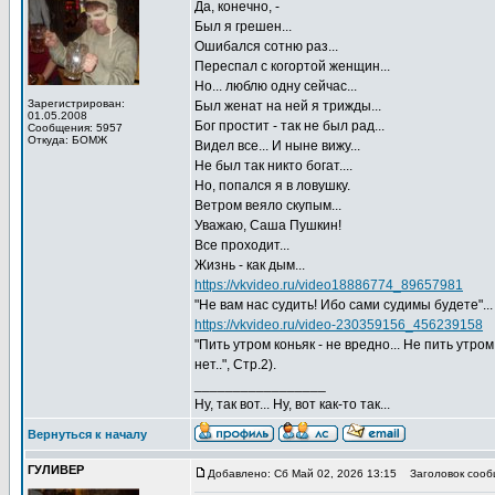
Да, конечно, -
Был я грешен...
Ошибался сотню раз...
Переспал с когортой женщин...
Но... люблю одну сейчас...
Зарегистрирован:
Был женат на ней я трижды...
01.05.2008
Бог простит - так не был рад...
Сообщения: 5957
Откуда: БОМЖ
Видел все... И ныне вижу...
Не был так никто богат....
Но, попался я в ловушку.
Ветром веяло скупым...
Уважаю, Саша Пушкин!
Все проходит...
Жизнь - как дым...
https://vkvideo.ru/video18886774_89657981
"Не вам нас судить! Ибо сами судимы будете"...
https://vkvideo.ru/video-230359156_456239158
"Пить утром коньяк - не вредно... Не пить утром
нет..", Стр.2).
_________________
Ну, так вот... Ну, вот как-то так...
Вернуться к началу
ГУЛИВЕР
Добавлено: Сб Май 02, 2026 13:15
Заголовок сооб