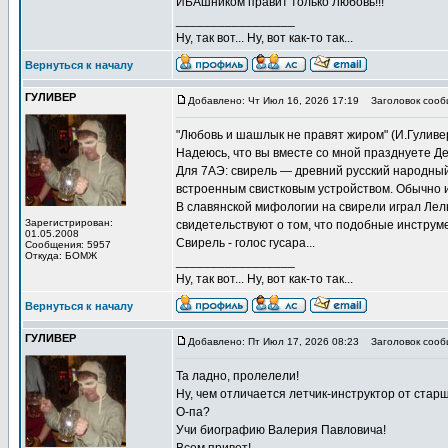
ИБАшником правит только Любовь!!!
_________________
Ну, так вот... Ну, вот как-то так...
Вернуться к началу
ГУЛИВЕР
Добавлено: Чт Июл 16, 2026 17:19
Заголовок сооб
"Любовь и шашлык не правят жиром" (И.Гуливер, 
Надеюсь, что вы вместе со мной празднуете Де
Для 7АЭ: свирель — древний русский народны
встроенным свистковым устройством. Обычно и
В славянской мифологии на свирели играл Лел
Зарегистрирован:
свидетельствуют о том, что подобные инструмен
01.05.2008
Свирель - голос гусара...
Сообщения: 5957
Откуда: БОМЖ
_________________
Ну, так вот... Ну, вот как-то так...
Вернуться к началу
ГУЛИВЕР
Добавлено: Пт Июл 17, 2026 08:23
Заголовок сооб
Та ладно, пролелели!
Ну, чем отличается летчик-инструктор от стар
О-па?
Учи биографию Валерия Павловича!