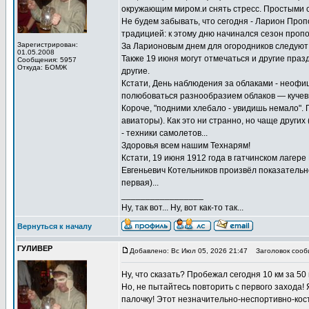
окружающим миром.и снять стресс. Простыми сл
Не будем забывать, что сегодня - Ларион Проп
традицией: к этому дню начинался сезон пропол
Зарегистрирован:
За Ларионовым днем для огородников следуют 
01.05.2008
Также 19 июня могут отмечаться и другие праз
Сообщения: 5957
Откуда: БОМЖ
другие.
Кстати, День наблюдения за облаками - неофи
полюбоваться разнообразием облаков — кучевых
Короче, "подними хлебало - увидишь немало". 
авиаторы). Как это ни странно, но чаще других
- техники самолетов...
Здоровья всем нашим Технарям!
Кстати, 19 июня 1912 года в гатчинском лагер
Евгеньевич Котельников произвёл показательн
первая)...
_________________
Ну, так вот... Ну, вот как-то так...
Вернуться к началу
ГУЛИВЕР
Добавлено: Вс Июл 05, 2026 21:47
Заголовок сооб
Ну, что сказать? Пробежал сегодня 10 км за 50
Но, не пытайтесь повторить с первого захода! Я
палочку! Этот незначительно-неспортивно-ко