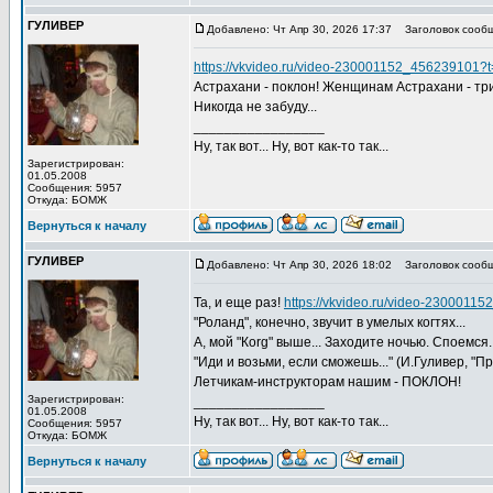
ГУЛИВЕР
Добавлено: Чт Апр 30, 2026 17:37
Заголовок сообщ
https://vkvideo.ru/video-230001152_456239101
Астрахани - поклон! Женщинам Астрахани - тр
Никогда не забуду...
_________________
Ну, так вот... Ну, вот как-то так...
Зарегистрирован:
01.05.2008
Сообщения: 5957
Откуда: БОМЖ
Вернуться к началу
ГУЛИВЕР
Добавлено: Чт Апр 30, 2026 18:02
Заголовок сообщ
Та, и еще раз!
https://vkvideo.ru/video-2300011
"Роланд", конечно, звучит в умелых когтях...
А, мой "Коrg" выше... Заходите ночью. Споемся.
"Иди и возьми, если сможешь..." (И.Гуливер, "Пр
Летчикам-инструкторам нашим - ПОКЛОН!
Зарегистрирован:
_________________
01.05.2008
Ну, так вот... Ну, вот как-то так...
Сообщения: 5957
Откуда: БОМЖ
Вернуться к началу