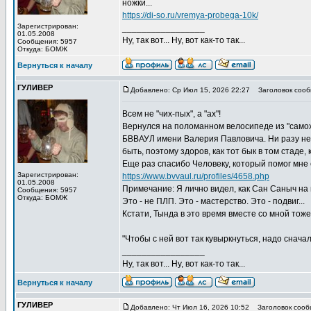
ножки...
https://di-so.ru/vremya-probega-10k/
Зарегистрирован:
_________________
01.05.2008
Ну, так вот... Ну, вот как-то так...
Сообщения: 5957
Откуда: БОМЖ
Вернуться к началу
ГУЛИВЕР
Добавлено: Ср Июл 15, 2026 22:27
Заголовок сооб
Всем не "чих-пых", а "ах"!
Вернулся на поломанном велосипеде из "самохо
БВВАУЛ имени Валерия Павловича. Ни разу н
быть, поэтому здоров, как тот бык в том стаде, 
Еще раз спасибо Человеку, который помог мне 
Зарегистрирован:
https://www.bvvaul.ru/profiles/4658.php
01.05.2008
Примечание: Я лично видел, как Сан Саныч на
Сообщения: 5957
Откуда: БОМЖ
Это - не ПЛП. Это - мастерство. Это - подвиг...
Кстати, Тында в это время вместе со мной тож
"Чтобы с ней вот так кувыркнуться, надо сначала 
_________________
Ну, так вот... Ну, вот как-то так...
Вернуться к началу
ГУЛИВЕР
Добавлено: Чт Июл 16, 2026 10:52
Заголовок сооб