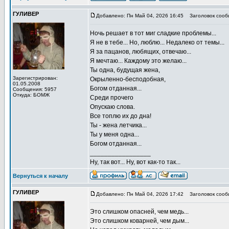
ГУЛИВЕР
Добавлено: Пн Май 04, 2026 16:45
Заголовок сооб
Ночь решает в тот миг сладкие проблемы...
Я не в тебе... Но, люблю... Недалеко от темы...
Я за пацанов, любящих, отвечаю...
Я мечтаю... Каждому это желаю...
Ты одна, будущая жена,
Зарегистрирован:
Окрыленно-бесподобная,
01.05.2008
Богом отданная...
Сообщения: 5957
Откуда: БОМЖ
Среди прочего
Опускаю слова.
Все топлю их до дна!
Ты - жена летчика...
Ты у меня одна...
Богом отданная...
_________________
Ну, так вот... Ну, вот как-то так...
Вернуться к началу
ГУЛИВЕР
Добавлено: Пн Май 04, 2026 17:42
Заголовок сооб
Это слишком опасней, чем медь...
Это слишком коварней, чем дым...