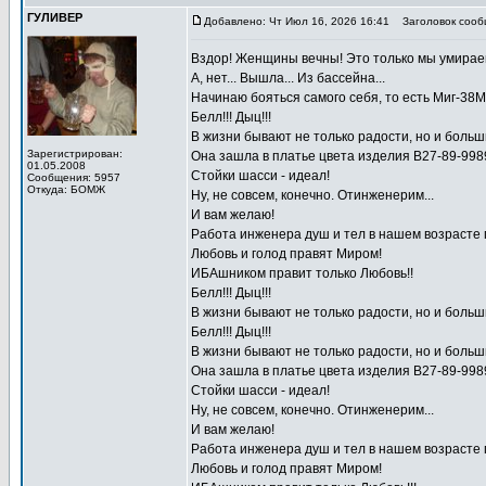
ГУЛИВЕР
Добавлено: Чт Июл 16, 2026 16:41
Заголовок сооб
Вздор! Женщины вечны! Это только мы умираем
А, нет... Вышла... Из бассейна...
Начинаю бояться самого себя, то есть Миг-38Мс
Белл!!! Дыц!!!
В жизни бывают не только радости, но и больш
Зарегистрирован:
Она зашла в платье цвета изделия В27-89-998
01.05.2008
Стойки шасси - идеал!
Сообщения: 5957
Откуда: БОМЖ
Ну, не совсем, конечно. Отинженерим...
И вам желаю!
Работа инженера душ и тел в нашем возрасте по
Любовь и голод правят Миром!
ИБАшником правит только Любовь!!
Белл!!! Дыц!!!
В жизни бывают не только радости, но и больш
Белл!!! Дыц!!!
В жизни бывают не только радости, но и больш
Она зашла в платье цвета изделия В27-89-998
Стойки шасси - идеал!
Ну, не совсем, конечно. Отинженерим...
И вам желаю!
Работа инженера душ и тел в нашем возрасте по
Любовь и голод правят Миром!