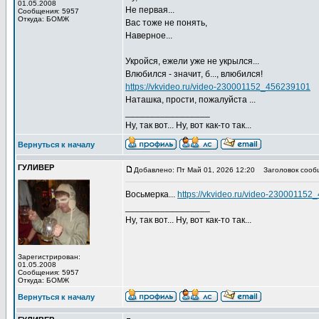
01.05.2008
Не первая...
Сообщения: 5957
Откуда: БОМЖ
Вас тоже не понять,
Наверное...
Укройся, ежели уже не укрылся...
Влюбился - значит, б..., влюбился!
https://vkvideo.ru/video-230001152_456239101
Наташка, прости, пожалуйста ...
_________________
Ну, так вот... Ну, вот как-то так...
Вернуться к началу
ГУЛИВЕР
Добавлено: Пт Май 01, 2026 12:20
Заголовок сооб
Восьмерка...
https://vkvideo.ru/video-23000115
_________________
Ну, так вот... Ну, вот как-то так...
Зарегистрирован:
01.05.2008
Сообщения: 5957
Откуда: БОМЖ
Вернуться к началу