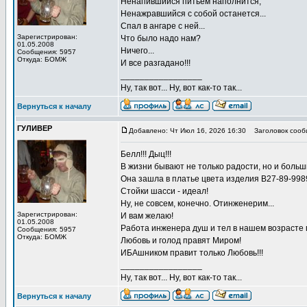
Ненапившийся питьем наполнится,
Ненажравшийся с собой останется...
Спал в ангаре с ней...
Зарегистрирован:
Что было надо нам?
01.05.2008
Ничего...
Сообщения: 5957
Откуда: БОМЖ
И все разгадано!!!
_________________
Ну, так вот... Ну, вот как-то так...
Вернуться к началу
ГУЛИВЕР
Добавлено: Чт Июл 16, 2026 16:30
Заголовок сооб
Белл!!! Дыц!!!
В жизни бывают не только радости, но и больш
Она зашла в платье цвета изделия В27-89-998
Стойки шасси - идеал!
Ну, не совсем, конечно. Отинженерим...
Зарегистрирован:
И вам желаю!
01.05.2008
Работа инженера душ и тел в нашем возрасте по
Сообщения: 5957
Откуда: БОМЖ
Любовь и голод правят Миром!
ИБАшником правит только Любовь!!!
_________________
Ну, так вот... Ну, вот как-то так...
Вернуться к началу