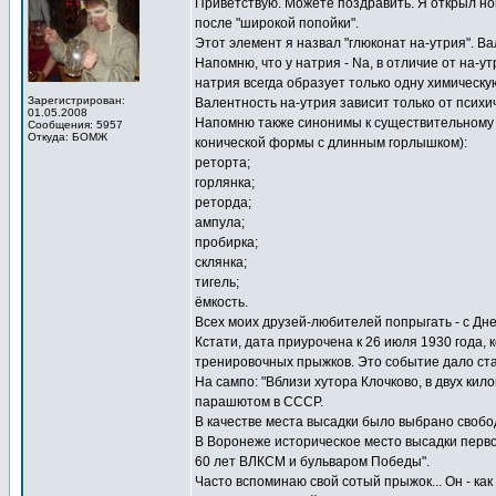
Приветствую. Можете поздравить. Я открыл но
после "широкой попойки".
Этот элемент я назвал "глюконат на-утрия". 
Напомню, что у натрия - Na, в отличие от на-у
натрия всегда образует только одну химическую
Зарегистрирован:
Валентность на-утрия зависит только от психи
01.05.2008
Напомню также синонимы к существительному 
Сообщения: 5957
Откуда: БОМЖ
конической формы с длинным горлышком):
реторта;
горлянка;
реторда;
ампула;
пробирка;
склянка;
тигель;
ёмкость.
Всех моих друзей-любителей попрыгать - с Дн
Кстати, дата приурочена к 26 июля 1930 года,
тренировочных прыжков. Это событие дало ст
На сампо: "Вблизи хутора Клочково, в двух ки
парашютом в СССР.
В качестве места высадки было выбрано свобо
В Воронеже историческое место высадки перво
60 лет ВЛКСМ и бульваром Победы".
Часто вспоминаю свой сотый прыжок... Он - как 