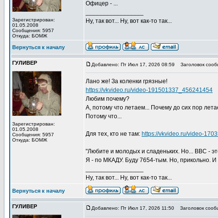
Офицер - ...
_________________
Зарегистрирован:
Ну, так вот... Ну, вот как-то так...
01.05.2008
Сообщения: 5957
Откуда: БОМЖ
Вернуться к началу
ГУЛИВЕР
Добавлено: Пт Июл 17, 2026 08:59
Заголовок сооб
Лано же! За коленки грязные!
https://vkvideo.ru/video-191501337_456241454
Любим почему?
А, потому что летаем... Почему до сих пор лет
Потому что...
Зарегистрирован:
01.05.2008
Для тех, кто не там:
https://vkvideo.ru/video-1
Сообщения: 5957
Откуда: БОМЖ
"Любите и молодых и сладеньких. Но... ВВС - это
Я - по МКАДУ. Буду 7654-тым. Но, прикольно. 
_________________
Ну, так вот... Ну, вот как-то так...
Вернуться к началу
ГУЛИВЕР
Добавлено: Пт Июл 17, 2026 11:50
Заголовок сооб