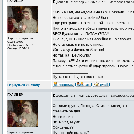
ГУЛИВЕР
Добавлено: Чт Апр 30, 2026 21:03
Заголовок сообщ
Очки нашел, на! Рядом ч ЧАКАМИ лежали... Спали
Не переставаю вас любить! Дыц...
Еще раз финкогнто с шляпой: " Не перестал я 
Никто и никогда не убедит меня в том, что я н
ВВС! Будем жить... ПАТАМУЧТА!!
Зарегистрирован:
Обана, дыц! Вышел из бассейна и... в плавках...
01.05.2008
Не сталевар я и не плотник...
Сообщения: 5957
Откуда: БОМЖ
Жить хочу и Жизнь люблю, на!
Чо так, на , Ее люблю?
Патамучто!!!! Ихто молвит - шо жизнь не хочет 
У меня есть секретный удар "правой!. Научен
_________________
Ну, так вот... Ну, вот как-то так...
Вернуться к началу
ГУЛИВЕР
Добавлено: Пт Май 01, 2026 10:53
Заголовок сооб
Оставим грусть, Господа! Стих написал, вот.
Уже четыре дня
Не виделись...
Четыре дня уже...
Обиделась?
Зарегистрирован:
Ну, что тебе сказать?