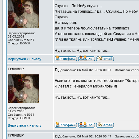
Скучаю... По Небу скучаю...
"Летаешь на тряпках..." Да.... Скучаю... По Небу 
Скучаю...
Я этому рад.
Да, я и теперь люблю летать на "тряпках"!
Зарегистрирован:
У меня осталось восемь дней до Свидания с Не
01.05.2008
"Или на тряпке, или тряпка?" (И.Гуливер, "Мен
Сообщения: 5957
Откуда: БОМЖ
_________________
Ну, так вот... Ну, вот как-то так...
Вернуться к началу
ГУЛИВЕР
Добавлено: Сб Май 02, 2026 00:37
Заголовок сооб
Если кто-то вспомнит текст моей песни "Ветер в
Я летал с Генералом Михайловым!
_________________
Ну, так вот... Ну, вот как-то так...
Зарегистрирован:
01.05.2008
Сообщения: 5957
Откуда: БОМЖ
Вернуться к началу
ГУЛИВЕР
Добавлено: Сб Май 02, 2026 00:47
Заголовок сооб