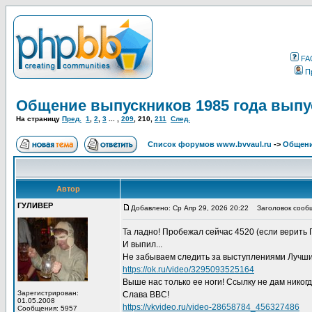
FA
П
Общение выпускников 1985 года выпу
На страницу
Пред.
1
,
2
,
3
... ,
209
,
210
,
211
След.
Список форумов www.bvvaul.ru
->
Общени
Автор
ГУЛИВЕР
Добавлено: Ср Апр 29, 2026 20:22
Заголовок сооб
Та ладно! Пробежал сейчас 4520 (если верить Г
И выпил...
Не забываем следить за выступлениями Лучши
https://ok.ru/video/3295093525164
Выше нас только ее ноги! Ссылку не дам никогда
Зарегистрирован:
Слава ВВС!
01.05.2008
https://vkvideo.ru/video-28658784_456327486
Сообщения: 5957