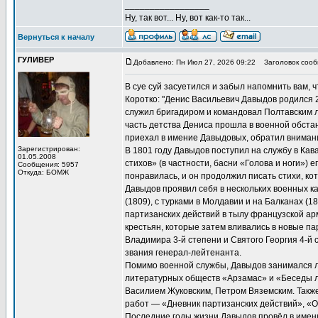
_________________
Ну, так вот... Ну, вот как-то так...
Вернуться к началу
ГУЛИВЕР
Добавлено: Пн Июл 27, 2026 09:22
Заголовок сооб
В суе суй засуетился и забыл напомнить вам, 
Коротко: "Денис Васильевич Давыдов родился 2
служил бригадиром и командовал Полтавским 
часть детства Дениса прошла в военной обстан
приехал в имение Давыдовых, обратил внимани
Зарегистрирован:
В 1801 году Давыдов поступил на службу в Кав
01.05.2008
стихов» (в частности, басни «Голова и ноги») е
Сообщения: 5957
Откуда: БОМЖ
понравилась, и он продолжил писать стихи, к
Давыдов проявил себя в нескольких военных к
(1809), с турками в Молдавии и на Балканах (1
партизанских действий в тылу французской ар
крестьян, которые затем вливались в новые п
Владимира 3-й степени и Святого Георгия 4-й 
звания генерал-лейтенанта.
Помимо военной службы, Давыдов занимался ли
литературных обществ «Арзамас» и «Беседы л
Василием Жуковским, Петром Вяземским. Также 
работ — «Дневник партизанских действий», «О
Последние годы жизни Давыдов провёл в имени