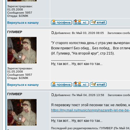
Зарегистрирован:
01.05.2008
Сообщения: 5957
Откуда: БОМЖ
Вернуться к началу
ГУЛИВЕР
Добавлено: Вс Май 03, 2026 08:05
Заголовок сооб
"У старого холостяка день с утра уже вычерпан.
Всем привет! Без обид... Без побед... Все отлич
(И. Гуливер, "На второй круг", стр 215).
_________________
Ну, так вот... Ну, вот как-то так...
Зарегистрирован:
01.05.2008
Сообщения: 5957
Откуда: БОМЖ
Вернуться к началу
ГУЛИВЕР
Добавлено: Пн Май 04, 2026 13:58
Заголовок сооб
Я перевожу текст этой песенки так: не люблю, 
https://my.mail.ru/music/songs/nazareth-let-me
_________________
Ну, так вот... Ну, вот как-то так...
Последний раз редактировалось: ГУЛИВЕР (Пн Май 04, 