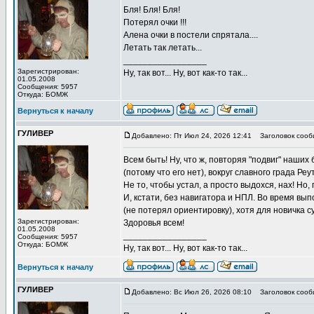
Бля! Бля! Бля!
Потерял очки !!!
Алена очки в постели спрятала....
Летать так летать...
_________________
Зарегистрирован:
Ну, так вот... Ну, вот как-то так...
01.05.2008
Сообщения: 5957
Откуда: БОМЖ
Вернуться к началу
ГУЛИВЕР
Добавлено: Пт Июл 24, 2026 12:41
Заголовок сооб
Всем быть! Ну, что ж, повторяя "подвиг" наших
(потому что его нет), вокруг славного града Реу
Не то, чтобы устал, а просто выдохся, нах! Но
И, кстати, без навигатора и НПЛ. Во время вы
(не потерял ориентировку), хотя для новичка 
Зарегистрирован:
Здоровья всем!
01.05.2008
_________________
Сообщения: 5957
Откуда: БОМЖ
Ну, так вот... Ну, вот как-то так...
Вернуться к началу
ГУЛИВЕР
Добавлено: Вс Июл 26, 2026 08:10
Заголовок сооб