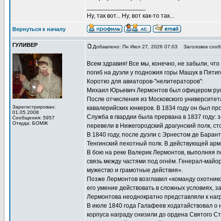
_________________
Ну, так вот... Ну, вот как-то так...
Вернуться к началу
ГУЛИВЕР
Добавлено: Пн Июл 27, 2026 07:03
Заголовок сооб
Всем здравия! Все мы, конечно, не забыли, чт
погиб на дуэли у подножия горы Машук в Пятиго
Коротко для авиаторов-"нелитераторов":
Михаил Юрьевич Лермонтов был офицером рус
После отчисления из Московского университет
Зарегистрирован:
кавалерийских юнкеров. В 1834 году он был пр
01.05.2008
Служба в гвардии была прервана в 1837 году: 
Сообщения: 5957
Откуда: БОМЖ
перевели в Нижегородский драгунский полк, ст
В 1840 году, после дуэли с Эрнестом де Баран
Тенгинский пехотный полк. В действующей арм
В бою на реке Валерик Лермонтов, выполняя п
связь между частями под огнём. Генерал-майо
мужество и грамотные действия».
Позже Лермонтов возглавил «команду охотник
его умение действовать в сложных условиях, з
Лермонтова неоднократно представляли к нагр
В июле 1840 года Галафеев ходатайствовал о 
корпуса награду снизили до ордена Святого Ст