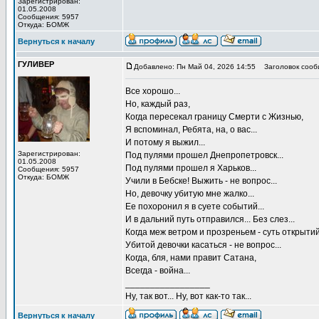
Зарегистрирован:
01.05.2008
Сообщения: 5957
Откуда: БОМЖ
Вернуться к началу
ГУЛИВЕР
Добавлено: Пн Май 04, 2026 14:55
Заголовок сооб
Все хорошо...
Но, каждый раз,
Когда пересекал границу Смерти с Жизнью,
Я вспоминал, Ребята, на, о вас...
И потому я выжил...
Зарегистрирован:
Под пулями прошел Днепропетровск...
01.05.2008
Под пулями прошел я Харьков...
Сообщения: 5957
Откуда: БОМЖ
Учили в Бебске! Выжить - не вопрос...
Но, девочку убитую мне жалко...
Ее похоронил я в суете событий...
И в дальний путь отправился... Без слез...
Когда меж ветром и прозреньем - суть открытий
Убитой девочки касаться - не вопрос...
Когда, бля, нами правит Сатана,
Всегда - война...
_________________
Ну, так вот... Ну, вот как-то так...
Вернуться к началу