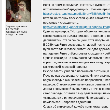
Всех - с Днем крокодила! Некоторые думают, чт
истребители-бомбардировщики... Весьма пре-пр
https://rostec.ru/upload/medialibrary/688/g0z5
Кстати, на торцах плоскостей крыла самолёта
прозвище «крокодилы»...
Зарегистрирован:
https://avatars.mds.yandex.net/get-kinopoisk-
01.05.2008
Один из примеров: "История общения человека 
Сообщения: 5957
Откуда: БОМЖ
костариканского рыбака Гильберто Шеддена (п
десятилетий, стала сенсацией, хотя подобные 
В 1989 году Чито возвращался домой после ры
пуля застряла в голове, животное едва держа
нападения. Чито отбуксировал крокодила к себе
Однако крокодил не собирался сдаваться. Чито
кормил и даже пережёвывал для неё пищу. Чер
как «крепкий красивый парень».
Вскоре власти узнали о необычном питомце, и
Почо не раз возвращался к дому Чито и спал н
Когда крокодил окончательно поправился, Чито
веранде. С этого момента человек и рептилия 
За годы совместной жизни Чито и Почо выработ
свою очередь, позволял ему делать вещи, нем
«танцевать» в ритме хлопков. Чито разработал
похлопывал, направляя движения.
Слава об уникальной дружбе привлекла турист