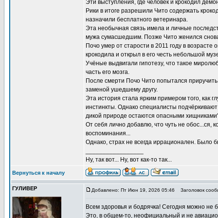
Эти выступления, где человек и крокодил демо
Рики в итоге разрешили Чито содержать крокод
назначили бесплатного ветеринара.
Эта необычная связь имела и личные последст
мужа сумасшедшим. Позже Чито женился снова, 
Почо умер от старости в 2011 году в возрасте
крокодила и открыл в его честь небольшой муз
Учёные выдвигали гипотезу, что такое миролюб
часть его мозга.
После смерти Почо Чито попытался приручить д
заменой ушедшему другу.
Эта история стала ярким примером того, как 
инстинкты. Однако специалисты подчёркивают
дикой природе остаются опасными хищниками"
От себя лично добавлю, что чуть не обос...ся,
воспоминания...
Однако, страх не всегда иррационален. Было б
_________________
Ну, так вот... Ну, вот как-то так...
Вернуться к началу
ГУЛИВЕР
Добавлено: Пт Июн 19, 2026 05:46
Заголовок сооб
Всем здоровья и бодрячка! Сегодня можно не б
Это, в общем-то, неофициальный и не авиацио