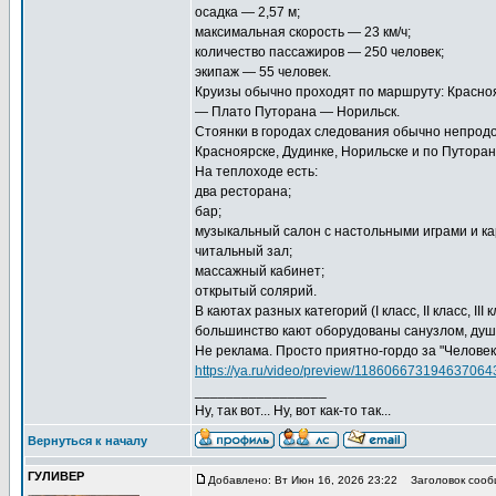
осадка — 2,57 м;
максимальная скорость — 23 км/ч;
количество пассажиров — 250 человек;
экипаж — 55 человек.
Круизы обычно проходят по маршруту: Красно
— Плато Путорана — Норильск.
Стоянки в городах следования обычно непродо
Красноярске, Дудинке, Норильске и по Путоран
На теплоходе есть:
два ресторана;
бар;
музыкальный салон с настольными играми и ка
читальный зал;
массажный кабинет;
открытый солярий.
В каютах разных категорий (I класс, II класс, 
большинство кают оборудованы санузлом, душ
Не реклама. Просто приятно-гордо за "Человек
https://ya.ru/video/preview/118606673194637064
_________________
Ну, так вот... Ну, вот как-то так...
Вернуться к началу
ГУЛИВЕР
Добавлено: Вт Июн 16, 2026 23:22
Заголовок сооб