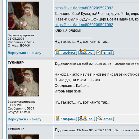
https://ok.ru/video/8060209597092
Та ладно, быз! Куды, на! Чо, на, круче ? Чо, в
Навеки был и буду - Офицер! Всем Пацанам, кот
https://ok.ru/video/8060209597092
Ключ, я рядом!
Зарегистрирован:
_________________
01.05.2008
Ну, так вот... Ну, вот как-то так...
Сообщения: 5957
Откуда: БОМЖ
Вернуться к началу
ГУЛИВЕР
Добавлено: Сб Май 02, 2026 01:35
Заголовок сооб
Никогда никто из летчиков не писал этих стихов.
"Никогда, ни с кем... Никак...
Феодосия... Кабак...
Игорь еще жив...
_________________
Зарегистрирован:
Ну, так вот... Ну, вот как-то так...
01.05.2008
Сообщения: 5957
Откуда: БОМЖ
Вернуться к началу
ГУЛИВЕР
Добавлено: Сб Май 02, 2026 11:53
Заголовок сооб