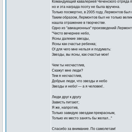
Командующий кавалерией Чеченского отряда п
но и эта награда поэту не была вручена.
Только посмертно, в 2005 году, Лермонтов был
Таким образом, Лермонтов был не только велик
нашла отражение в творчестве.
Одно из "авиационных" произведений Лермонтов
"Чисто вечернее небо,
Ясны далекие звезды,
Ясны как счастье ребенка;
О! для чего мне нельзя и подумать:
Звезды, вы ясны, как счастье мое!
Чем ты несчастлив,
Скажут мне люди?
Тем я несчастлив,
Добрые люди, что звезды и небо
Звезды и небо! — а я человек!..
Люди друг к другу
Зависть питают;
Я же, напротив,
Только завидую звездам прекрасным,
Только их место занять бы желал..."
Спасибо за внимание. По самолетам!