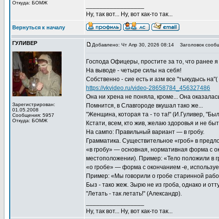
Откуда: БОМЖ
_________________
Ну, так вот... Ну, вот как-то так...
Вернуться к началу
ГУЛИВЕР
Добавлено: Чт Апр 30, 2026 08:14
Заголовок сообщ
Господа Офицеры, простите за то, что ранее я
На выводе - четыре силы на себя!
Собственно - сие есть и азм все "тыкудысь на"( 
https://vkvideo.ru/video-28658784_456327486
Она ни хрена не поняла, кроме... Она оказалас
Зарегистрирован:
Помнится, в Славгороде вкушал тако же...
01.05.2008
"Женщина, которая та - то та!" (И.Гуливер, "Был
Сообщения: 5957
Откуда: БОМЖ
Кстати, всем, кто жив, желаю здоровья и не быт
На сампо: Правильный вариант — в гробу.
Грамматика. Существительное «гроб» в предл
«в гробу» — основная, нормативная форма с ок
местоположении). Пример: «Тело положили в г
«о гробе» — форма с окончанием ‑е, использу
Пример: «Мы говорили о гробе старинной рабо
Быз - тако жеж. Зырю не из гроба, однако и отт
"Летать - так летать!" (Александр).
_________________
Ну, так вот... Ну, вот как-то так...