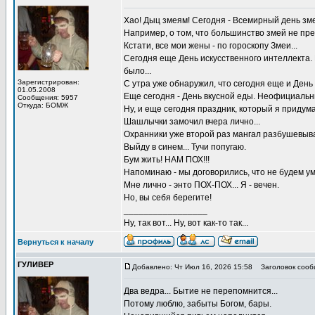
Хао! Дыц змеям! Сегодня - Всемирный день зм
Например, о том, что большинство змей не пр
Кстати, все мои жены - по гороскопу Змеи...
Сегодня еще День искусственного интеллекта. Н
было...
Зарегистрирован:
С утра уже обнаружил, что сегодня еще и День 
01.05.2008
Еще сегодня - День вкусной еды. Неофициальны
Сообщения: 5957
Откуда: БОМЖ
Ну, и еще сегодня праздник, который я придум
Шашлычки замочил вчера лично...
Охранники уже второй раз мангал разбушевывают
Выйду в синем... Тучи попугаю.
Бум жить! НАМ ПОХ!!!
Напоминаю - мы договорились, что не будем ум
Мне лично - энто ПОХ-ПОХ... Я - вечен.
Но, вы себя берегите!
_________________
Ну, так вот... Ну, вот как-то так...
Вернуться к началу
ГУЛИВЕР
Добавлено: Чт Июл 16, 2026 15:58
Заголовок сооб
Два ведра... Бытие не перепомнится...
Потому люблю, забыты Богом, бары.