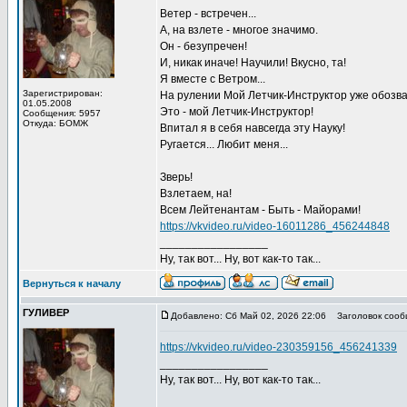
Ветер - встречен...
А, на взлете - многое значимо.
Он - безупречен!
И, никак иначе! Научили! Вкусно, та!
Я вместе с Ветром...
Зарегистрирован:
На рулении Мой Летчик-Инструктор уже обозвал 
01.05.2008
Это - мой Летчик-Инструктор!
Сообщения: 5957
Откуда: БОМЖ
Впитал я в себя навсегда эту Науку!
Ругается... Любит меня...
Зверь!
Взлетаем, на!
Всем Лейтенантам - Быть - Майорами!
https://vkvideo.ru/video-16011286_456244848
_________________
Ну, так вот... Ну, вот как-то так...
Вернуться к началу
ГУЛИВЕР
Добавлено: Сб Май 02, 2026 22:06
Заголовок сооб
https://vkvideo.ru/video-230359156_456241339
_________________
Ну, так вот... Ну, вот как-то так...