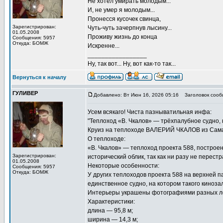
Не хотел умирать молодым...
И, не умер я молодым...
Пронесся кусочек свинца,
Зарегистрирован:
Чуть-чуть зачерпнув лысину...
01.05.2008
Проживу жизнь до конца
Сообщения: 5957
Откуда: БОМЖ
Искренне...
_________________
Ну, так вот... Ну, вот как-то так...
Вернуться к началу
ГУЛИВЕР
Добавлено: Вт Июн 16, 2026 05:16
Заголовок сооб
Усем всякаго! Чиста пазныватильная инфа:
"Теплоход «В. Чкалов» — трёхпалубное судно, 
Круиз на теплоходе ВАЛЕРИЙ ЧКАЛОВ из Сама
О теплоходе:
«В. Чкалов» — теплоход проекта 588, построен
Зарегистрирован:
исторический облик, так как ни разу не перест
01.05.2008
Некоторые особенности:
Сообщения: 5957
Откуда: БОМЖ
У других теплоходов проекта 588 на верхней 
единственное судно, на котором такого киноза
Интерьеры украшены фотографиями разных ле
Характеристики:
длина — 95,8 м;
ширина — 14,3 м;