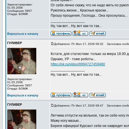
Всем привет!
Зарегистрирован:
От себя лично скажу, что не надо жить по рукоп
01.05.2008
Рукопись жизни... Красные краски...
Сообщения: 5957
Откуда: БОМЖ
Прошу прощения, Господа... Она проснулась...
_________________
Ну, так вот... Ну, вот как-то так...
Вернуться к началу
ГУЛИВЕР
Добавлено: Пт Июл 17, 2026 08:32
Заголовок сооб
Кстати, для статистики: только за вчера 18.00 
Однако, УР - тоже роботы...
https://ok.ru/video/9994727459480
_________________
Ну, так вот... Ну, вот как-то так...
Зарегистрирован:
01.05.2008
Сообщения: 5957
Откуда: БОМЖ
Вернуться к началу
ГУЛИВЕР
Добавлено: Пт Июл 17, 2026 08:47
Заголовок сооб
Летчика отпусти на вольное, так он себе ногу по
Мажу ногу мазью...
Береги офицера! Курсант себе не навредит кол