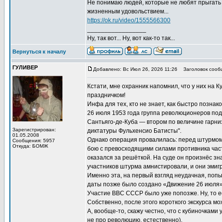
Не понимаю людей, которые не любят прыгать с
жизненным удовольствием...
https://ok.ru/video/1555566300
_________________
Ну, так вот... Ну, вот как-то так...
Вернуться к началу
ГУЛИВЕР
Добавлено: Вс Июл 26, 2026 11:26
Заголовок сооб
Кстати, мне охранник напомнил, что у них на К
праздничком!
Инфа для тех, кто не знает, как быстро познак
26 июля 1953 года группа революционеров по
Сантьяго-де-Куба — втором по величине гарни
Зарегистрирован:
диктатуры Фульхенсио Батисты".
01.05.2008
Однако операция провалилась: перед штурмом 
Сообщения: 5957
Откуда: БОМЖ
бою с превосходящими силами противника част
оказался за решёткой. На суде он произнёс 
участников штурма амнистировали, и они эмигр
Именно эта, на первый взгляд неудачная, попы
даты позже было создано «Движение 26 июля»
Участие ВВС СССР было уже попозже. Ну, то е
Собственно, после этого короткого экскурса мо
А, вообще-то, скажу честно, что с кубиночками 
не про революцию, естественно).