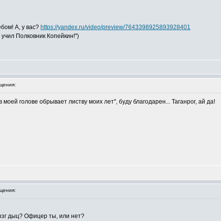
бом! А, у вас?
https://yandex.ru/video/preview/7643398925893928401
я учил Полковник Копейкин!")
щения:
 моей голове обрывает листву моих лет", буду благодарен... Таганрог, ай да!
щения:
дрызг дыц? Офицер ты, или нет?