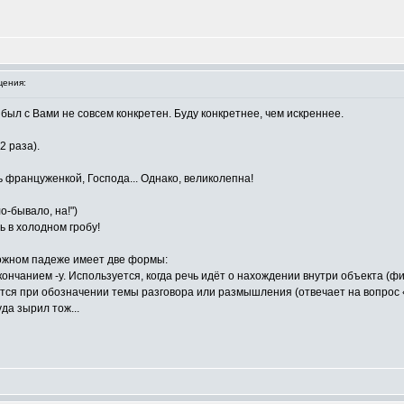
ения:
 был с Вами не совсем конкретен. Буду конкретнее, чем искреннее.
2 раза).
ь француженкой, Господа... Однако, великолепна!
о-бывало, на!")
ь в холодном гробу!
ожном падеже имеет две формы:
ончанием ‑у. Используется, когда речь идёт о нахождении внутри объекта (ф
ется при обозначении темы разговора или размышления (отвечает на вопрос 
уда зырил тож...