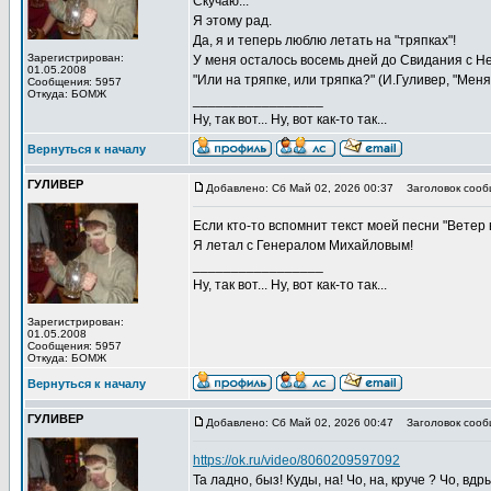
Скучаю...
Я этому рад.
Да, я и теперь люблю летать на "тряпках"!
Зарегистрирован:
У меня осталось восемь дней до Свидания с Не
01.05.2008
"Или на тряпке, или тряпка?" (И.Гуливер, "Мен
Сообщения: 5957
Откуда: БОМЖ
_________________
Ну, так вот... Ну, вот как-то так...
Вернуться к началу
ГУЛИВЕР
Добавлено: Сб Май 02, 2026 00:37
Заголовок сооб
Если кто-то вспомнит текст моей песни "Ветер в
Я летал с Генералом Михайловым!
_________________
Ну, так вот... Ну, вот как-то так...
Зарегистрирован:
01.05.2008
Сообщения: 5957
Откуда: БОМЖ
Вернуться к началу
ГУЛИВЕР
Добавлено: Сб Май 02, 2026 00:47
Заголовок сооб
https://ok.ru/video/8060209597092
Та ладно, быз! Куды, на! Чо, на, круче ? Чо, в