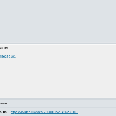
щения:
2_456239101
щения:
, на....
https://vkvideo.ru/video-230001152_456239101