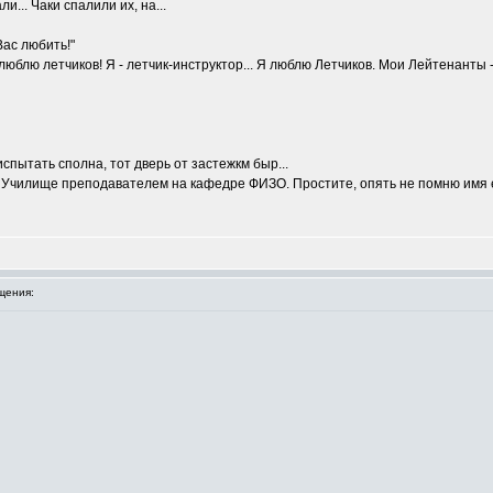
... Чаки спалили их, на...
Вас любить!"
е люблю летчиков! Я - летчик-инструктор... Я люблю Летчиков. Мои Лейтенанты
испытать сполна, тот дверь от застежкм быр...
 в Училище преподавателем на кафедре ФИЗО. Простите, опять не помню имя 
щения: