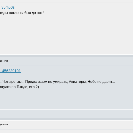
?t=35m50s
ижды поклоны бью до пят!
ения:
52_456239101
.. Четыре, зы... Продолжаем не умирать, Авиаторы, Небо не дарят...
огулка по Тынде, стр.2)
ения: