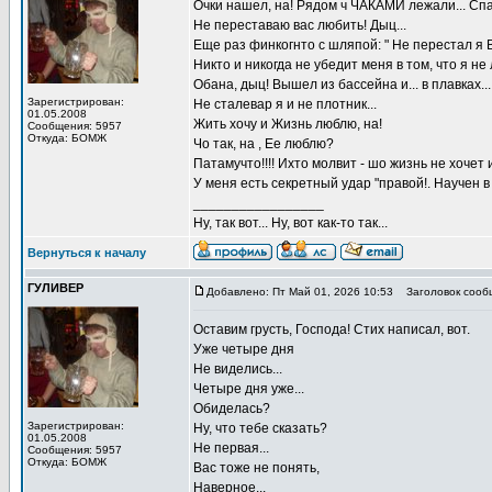
Очки нашел, на! Рядом ч ЧАКАМИ лежали... Спали
Не переставаю вас любить! Дыц...
Еще раз финкогнто с шляпой: " Не перестал я 
Никто и никогда не убедит меня в том, что я н
Обана, дыц! Вышел из бассейна и... в плавках...
Зарегистрирован:
Не сталевар я и не плотник...
01.05.2008
Жить хочу и Жизнь люблю, на!
Сообщения: 5957
Откуда: БОМЖ
Чо так, на , Ее люблю?
Патамучто!!!! Ихто молвит - шо жизнь не хочет 
У меня есть секретный удар "правой!. Научен
_________________
Ну, так вот... Ну, вот как-то так...
Вернуться к началу
ГУЛИВЕР
Добавлено: Пт Май 01, 2026 10:53
Заголовок сооб
Оставим грусть, Господа! Стих написал, вот.
Уже четыре дня
Не виделись...
Четыре дня уже...
Обиделась?
Зарегистрирован:
Ну, что тебе сказать?
01.05.2008
Не первая...
Сообщения: 5957
Откуда: БОМЖ
Вас тоже не понять,
Наверное...