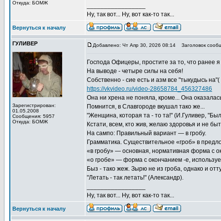
Откуда: БОМЖ
_________________
Ну, так вот... Ну, вот как-то так...
Вернуться к началу
ГУЛИВЕР
Добавлено: Чт Апр 30, 2026 08:14
Заголовок сообщ
Господа Офицеры, простите за то, что ранее я
На выводе - четыре силы на себя!
Собственно - сие есть и азм все "тыкудысь на"( 
https://vkvideo.ru/video-28658784_456327486
Она ни хрена не поняла, кроме... Она оказалас
Зарегистрирован:
Помнится, в Славгороде вкушал тако же...
01.05.2008
"Женщина, которая та - то та!" (И.Гуливер, "Был
Сообщения: 5957
Откуда: БОМЖ
Кстати, всем, кто жив, желаю здоровья и не быт
На сампо: Правильный вариант — в гробу.
Грамматика. Существительное «гроб» в предл
«в гробу» — основная, нормативная форма с ок
«о гробе» — форма с окончанием ‑е, использу
Быз - тако жеж. Зырю не из гроба, однако и отт
"Летать - так летать!" (Александр).
_________________
Ну, так вот... Ну, вот как-то так...
Вернуться к началу