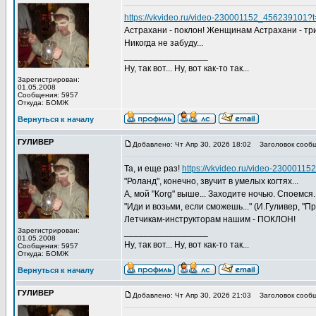
https://vkvideo.ru/video-230001152_456239101
Астрахани - поклон! Женщинам Астрахани - тр
Никогда не забуду...
_________________
Ну, так вот... Ну, вот как-то так...
Зарегистрирован:
01.05.2008
Сообщения: 5957
Откуда: БОМЖ
Вернуться к началу
ГУЛИВЕР
Добавлено: Чт Апр 30, 2026 18:02
Заголовок сообщ
Та, и еще раз!
https://vkvideo.ru/video-2300011
"Роланд", конечно, звучит в умелых когтях...
А, мой "Коrg" выше... Заходите ночью. Споемся.
"Иди и возьми, если сможешь..." (И.Гуливер, "Пр
Летчикам-инструкторам нашим - ПОКЛОН!
Зарегистрирован:
_________________
01.05.2008
Ну, так вот... Ну, вот как-то так...
Сообщения: 5957
Откуда: БОМЖ
Вернуться к началу
ГУЛИВЕР
Добавлено: Чт Апр 30, 2026 21:03
Заголовок сообщ