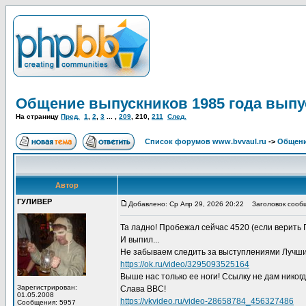
Общение выпускников 1985 года выпу
На страницу
Пред.
1
,
2
,
3
... ,
209
,
210
,
211
След.
Список форумов www.bvvaul.ru
->
Общени
Автор
ГУЛИВЕР
Добавлено: Ср Апр 29, 2026 20:22
Заголовок сооб
Та ладно! Пробежал сейчас 4520 (если верить Г
И выпил...
Не забываем следить за выступлениями Лучши
https://ok.ru/video/3295093525164
Выше нас только ее ноги! Ссылку не дам никогда
Зарегистрирован:
Слава ВВС!
01.05.2008
https://vkvideo.ru/video-28658784_456327486
Сообщения: 5957