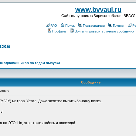
www.bvvaul.ru
Cайт выпускников Борисоглебского ВВАУЛ
FAQ
Поиск
Пользователи
Группы
Ре
Профиль
Войти и проверить личные сообщения
ска
е однокашников по годам выпуска
Сообщение
щения:
УГЛУ) метров. Устал. Даже захотел выпить баночку пивка..
х!
 на ЭТО! Но, это - тоже любовь и навсегда!