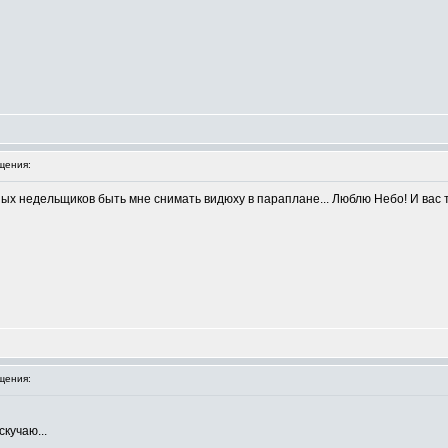
щения:
ных недельщиков быть мне снимать видюху в параплане... Люблю Небо! И вас
щения:
скучаю...