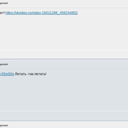
ения:
вет!
https://vkvideo.ru/video-16011286_456244802
ения:
?t=35m50s
Летать -так летать!
ения: