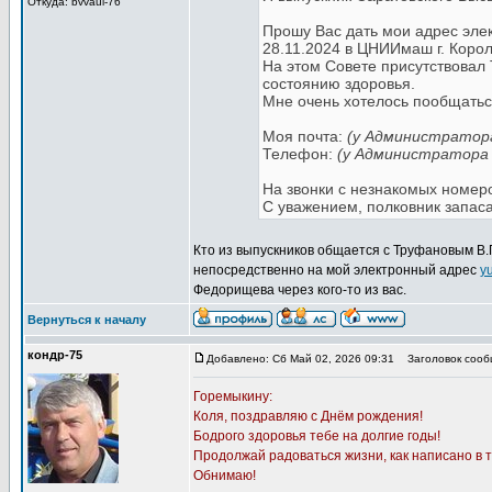
Откуда: bvvaul-76
Прошу Вас дать мои адрес эле
28.11.2024 в ЦНИИмаш г. Корол
На этом Совете присутствовал 
состоянию здоровья.
Мне очень хотелось пообщатьс
Моя почта:
(у Администратор
Телефон:
(у Администратора
На звонки с незнакомых номеро
С уважением, полковник запас
Кто из выпускников общается с Труфановым В.П
непосредственно на мой электронный адрес
y
Федорищева через кого-то из вас.
Вернуться к началу
кондр-75
Добавлено: Сб Май 02, 2026 09:31
Заголовок сооб
Горемыкину:
Коля, поздравляю с Днём рождения!
Бодрого здоровья тебе на долгие годы!
Продолжай радоваться жизни, как написано в т
Обнимаю!