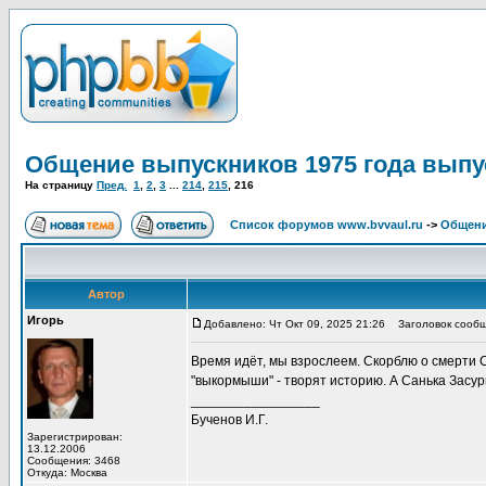
Общение выпускников 1975 года выпу
На страницу
Пред.
1
,
2
,
3
...
214
,
215
,
216
Список форумов www.bvvaul.ru
->
Общени
Автор
Игорь
Добавлено: Чт Окт 09, 2025 21:26
Заголовок сообщ
Время идёт, мы взрослеем. Скорблю о смерти 
"выкормыши" - творят историю. А Санька Засу
_________________
Бученов И.Г.
Зарегистрирован:
13.12.2006
Сообщения: 3468
Откуда: Москва