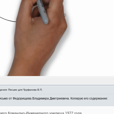
ения: Письмо для Труфанова В.П.
исьмо от Федорищева Владимира Дмитриевича. Копирую его содержание:
шего Командно-Инженерного училища 1972 года.