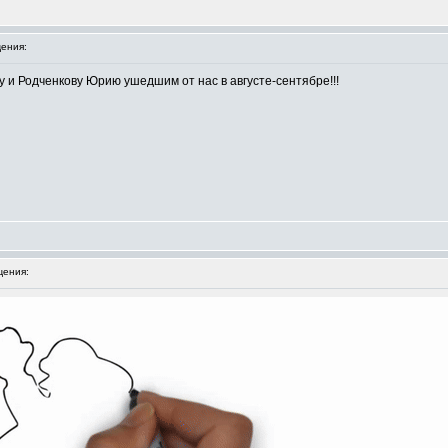
ения:
 и Родченкову Юрию ушедшим от нас в августе-сентябре!!!
ения: