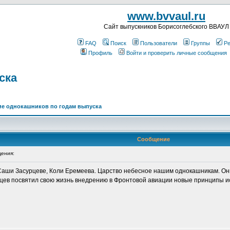
www.bvvaul.ru
Cайт выпускников Борисоглебского ВВАУЛ
FAQ
Поиск
Пользователи
Группы
Ре
Профиль
Войти и проверить личные сообщения
ска
е однокашников по годам выпуска
Сообщение
ения:
Саши Засурцеве, Коли Еремеева. Царство небесное нашим однокашникам. Они
рцев посвятил свою жизнь внедрению в Фронтовой авиации новые принципы и