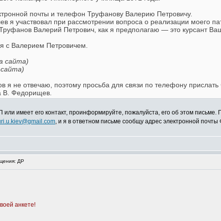
ктронной почты и телефон Труфанову Валерию Петровичу.
ев я участвовал при рассмотрении вопроса о реализации моего па
Труфанов Валерий Петрович, как я предполагаю — это курсант Ваш
я с Валерием Петровичем.
а сайта)
 сайта)
в я не отвечаю, поэтому просьба для связи по телефону прислать
а В. Федорищев.
 или имеет его контакт, проинформируйте, пожалуйста, его об этом письме. 
uri.u.kiev@gmail.com
, и я в ответном письме сообщу адрес электронной почты
щения: ДР
воей анкете!