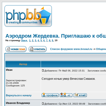
Аэродром Жердевка. Приглашаю к об
На страницу
Пред.
1
,
2
,
3
,
4
,
5
,
6
,
7
,
8
,
9
,
10
Список форумов www.bvvaul.ru
->
Общени
Автор
Иван
Добавлено: Пт Май 06, 2022 15:31
Заголовок сооб
Сегодня ночью умер Вячеслав Сиваков.
Зарегистрирован:
21.03.2009
Сообщения: 125
Вернуться к началу
Иванов Владимир
Добавлено: Ср Июл 13, 2022 09:49
Заголовок сообщ