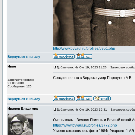
http://www.bvvaul.ru/profiles/5951.php
Вернуться к началу
Иван
Добавлено: Чт Окт 19, 2023 11:20
Заголовок сообщ
Сегодня ночью в Бердске умер Паршутин А.В
Зарегистрирован:
21.03.2009
Сообщения: 125
Вернуться к началу
Иванов Владимир
Добавлено: Чт Окт 19, 2023 15:31
Заголовок сообще
Очень жаль... Вечная Память и Вечный покой А
https://www.bvvaul.ru/profiles/3772.php
У меня сохранилось фото 1984г. Уварово. 1 АЭ