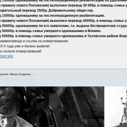
д 15000р. однокашнику на послеоперационную реабилитацию по удалению
 по правилу нового Положения) выполнен перевод 30 000р. в помощь семье
ворительный перевод 3500р. Добровольному обществу.
д 15000р. однокашнику на послеоперационную реабилитацию.
 по правилу нового Положения) выполнен перевод 40000р. в помощь семье
50000р. однокашнику по его заявлению, т.е. выдана беспроцентная ссуда
 50000р. в помощь семье умершего однокашника в Монино.
 50000р. в помощь семье умершего однокашника в Таловском районе Вор
аимопомощи и ссылка на пожертвование.
О! А туда уже и баланс вывели!
по оплате пожертвований:
029#1360
ения: Миша Андреев ...