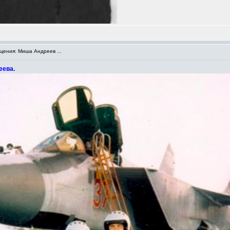
ения: Миша Андреев ...
еева.