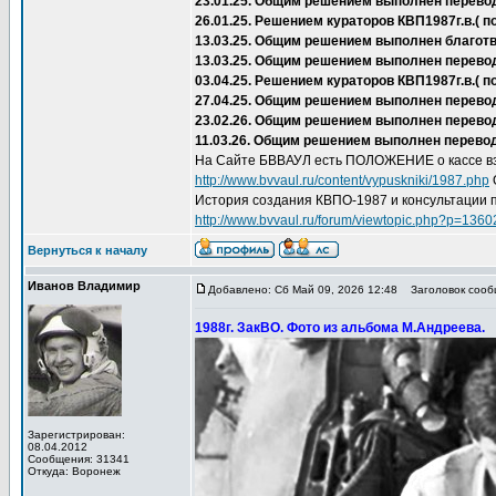
23.01.25. Общим решением выполнен перево
26.01.25. Решением кураторов КВП1987г.в.(
13.03.25. Общим решением выполнен благот
13.03.25. Общим решением выполнен перево
03.04.25. Решением кураторов КВП1987г.в.(
27.04.25. Общим решением выполнен перевод 
23.02.26. Общим решением выполнен перевод
11.03.26. Общим решением выполнен перевод
На Сайте БВВАУЛ есть ПОЛОЖЕНИЕ о кассе вз
http://www.bvvaul.ru/content/vypuskniki/1987.php
История создания КВПО-1987 и консультации 
http://www.bvvaul.ru/forum/viewtopic.php?p=136
Вернуться к началу
Иванов Владимир
Добавлено: Сб Май 09, 2026 12:48
Заголовок сообщ
1988г. ЗакВО. Фото из альбома М.Андреева.
Зарегистрирован:
08.04.2012
Сообщения: 31341
Откуда: Воронеж