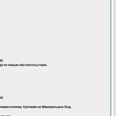
р).
р) по новым обстоятельствам.
й.
 семимесячному Артемию из Минеральных Вод.