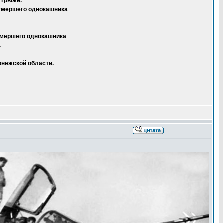
 грыжи.
 умершего однокашника
 умершего однокашника
.
онежской области.