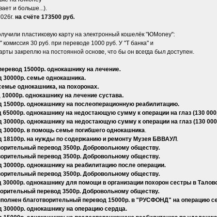
ет и больше...).
2026г.
на счёте 173500 руб.
олучили пластиковую карту на электронный кошелёк "ЮМoney":
 комиссия 30 руб. при переводе 1000 руб. У "Т банка" и
арты закреплю на постоянной основе, что бы он всегда был доступен.
перевод 15000р. однокашнику на лечение.
 30000р. семье однокашника.
семье однокашника, на похоронах.
10000р. однокашнику на лечение сустава.
д 15000р. однокашнику на послеоперационную реабилитацию.
 65000р. однокашнику на недостающую сумму к операции на глаз (130 000
 30000р. однокашнику на недостающую сумму к операции на глаз (130 000
д 30000р. в помощь семье погибшего однокашника
.
д 18100р. на нужды по содержанию и ремонту Музея БВВАУЛ
.
ворительный перевод 3500р. Добровольному обществу.
ворительный перевод 3500р. Добровольному обществу.
 30000р. однокашнику на реабилитацию после операции.
ворительный перевод 3500р. Добровольному обществу.
 30000р. однокашнику для помощи в организации похорон сестры в Талово
ворительный перевод 3500р. Добровольному обществу.
 выполнен благотворительный перевод 15000р. в "РУСФОНД" на операцию
 30000р. однокашнику на операцию сердца.