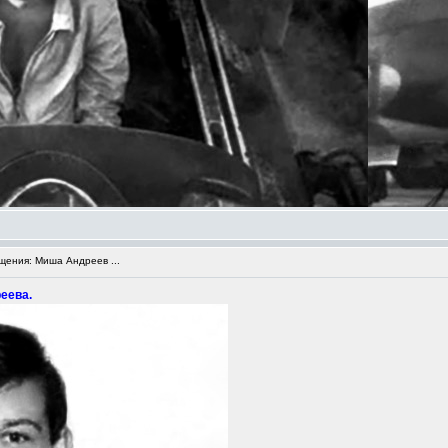
ения: Миша Андреев ...
еева.