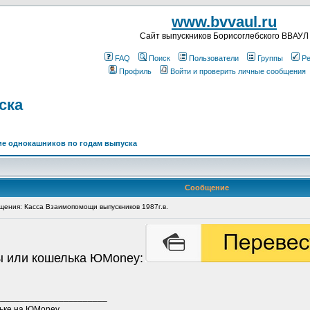
www.bvvaul.ru
Cайт выпускников Борисоглебского ВВАУЛ
FAQ
Поиск
Пользователи
Группы
Ре
Профиль
Войти и проверить личные сообщения
ска
е однокашников по годам выпуска
Сообщение
ения: Касса Взаимопомощи выпускников 1987г.в.
ты или кошелька ЮMoney:
_______________________
льке на ЮМoney