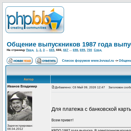
Общение выпускников 1987 года выпу
На страницу
Пред.
1
,
2
,
3
...
665
,
666
,
667
...
698
,
699
,
700
След.
Список форумов www.bvvaul.ru
->
Общени
Автор
Иванов Владимир
Добавлено: Сб Май 09, 2026 12:47
Заголовок сообщ
Для платежа с банковской кар
Всем привет!
______________________________________
Зарегистрирован:
08.04.2012
КВПО 1987 года выпуска. В электронном коше