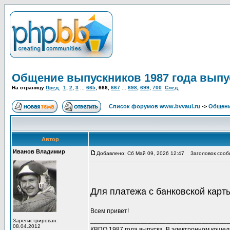
Общение выпускников 1987 года выпу
На страницу
Пред.
1
,
2
,
3
...
665
,
666
,
667
...
698
,
699
,
700
След.
Список форумов www.bvvaul.ru
->
Общени
Автор
Иванов Владимир
Добавлено: Сб Май 09, 2026 12:47
Заголовок сообщ
Для платежа с банковской кар
Всем привет!
______________________________________
Зарегистрирован:
08.04.2012
КВПО 1987 года выпуска. В электронном коше