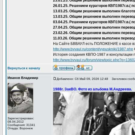
23.01.25. Общим решением выполнен перево
26.01.25. Решением кураторов КВП1987г.в.(
13.03.25. Общим решением выполнен благот
13.03.25. Общим решением выполнен перево
03.04.25. Решением кураторов КВП1987г.в.(
27.04.25. Общим решением выполнен перевод 
23.02.26. Общим решением выполнен перевод
11.03.26. Общим решением выполнен перевод
На Сайте БВВАУЛ есть ПОЛОЖЕНИЕ о кассе вз
http://www.bvvaul.ru/content/vypuskniki/1987.php
История создания КВПО-1987 и консультации 
http://www.bvvaul.ru/forum/viewtopic.php?p=136
Вернуться к началу
Иванов Владимир
Добавлено: Сб Май 09, 2026 12:48
Заголовок сообщ
1988г. ЗакВО. Фото из альбома М.Андреева.
Зарегистрирован:
08.04.2012
Сообщения: 31341
Откуда: Воронеж