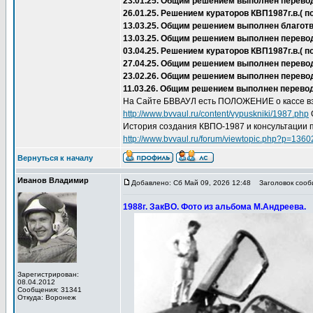
23.01.25. Общим решением выполнен перево
26.01.25. Решением кураторов КВП1987г.в.(
13.03.25. Общим решением выполнен благот
13.03.25. Общим решением выполнен перево
03.04.25. Решением кураторов КВП1987г.в.(
27.04.25. Общим решением выполнен перевод 
23.02.26. Общим решением выполнен перевод
11.03.26. Общим решением выполнен перевод
На Сайте БВВАУЛ есть ПОЛОЖЕНИЕ о кассе вз
http://www.bvvaul.ru/content/vypuskniki/1987.php
История создания КВПО-1987 и консультации 
http://www.bvvaul.ru/forum/viewtopic.php?p=136
Вернуться к началу
Иванов Владимир
Добавлено: Сб Май 09, 2026 12:48
Заголовок сообщ
1988г. ЗакВО. Фото из альбома М.Андреева.
Зарегистрирован:
08.04.2012
Сообщения: 31341
Откуда: Воронеж