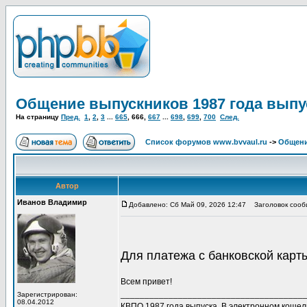
Общение выпускников 1987 года выпу
На страницу
Пред.
1
,
2
,
3
...
665
,
666
,
667
...
698
,
699
,
700
След.
Список форумов www.bvvaul.ru
->
Общени
Автор
Иванов Владимир
Добавлено: Сб Май 09, 2026 12:47
Заголовок сообщ
Для платежа с банковской кар
Всем привет!
______________________________________
Зарегистрирован:
08.04.2012
КВПО 1987 года выпуска. В электронном коше