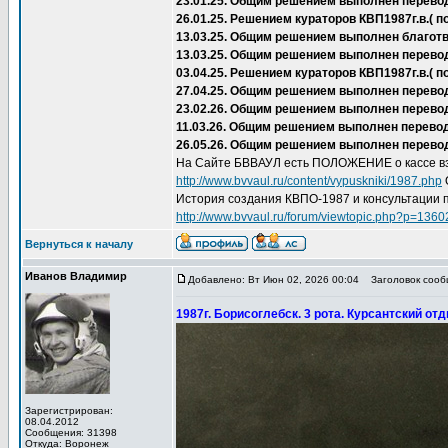
23.01.25. Общим решением выполнен перево
26.01.25. Решением кураторов КВП1987г.в.(
13.03.25. Общим решением выполнен благот
13.03.25. Общим решением выполнен перево
03.04.25. Решением кураторов КВП1987г.в.(
27.04.25. Общим решением выполнен перевод 
23.02.26. Общим решением выполнен перевод
11.03.26. Общим решением выполнен перевод
26.05.26. Общим решением выполнен перевод
На Сайте БВВАУЛ есть ПОЛОЖЕНИЕ о кассе вз
http://www.bvvaul.ru/content/vypuskniki/1987.php
История создания КВПО-1987 и консультации 
http://www.bvvaul.ru/forum/viewtopic.php?p=136
Вернуться к началу
Иванов Владимир
Добавлено: Вт Июн 02, 2026 00:04
Заголовок сообщ
1987г. Борисоглебск. 3 рота. Курсантский от
Зарегистрирован:
08.04.2012
Сообщения: 31398
Откуда: Воронеж