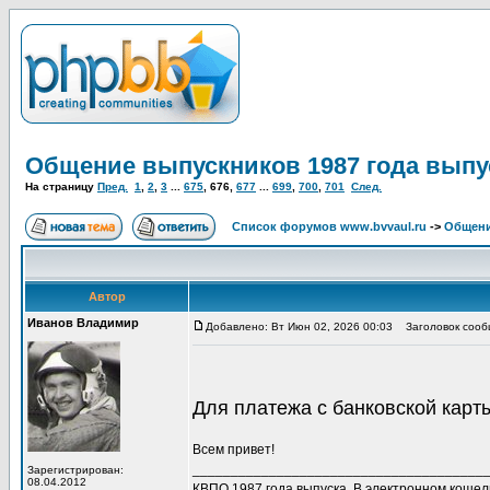
Общение выпускников 1987 года выпу
На страницу
Пред.
1
,
2
,
3
...
675
,
676
,
677
...
699
,
700
,
701
След.
Список форумов www.bvvaul.ru
->
Общени
Автор
Иванов Владимир
Добавлено: Вт Июн 02, 2026 00:03
Заголовок сообщ
Для платежа с банковской кар
Всем привет!
______________________________________
Зарегистрирован:
08.04.2012
КВПО 1987 года выпуска. В электронном коше