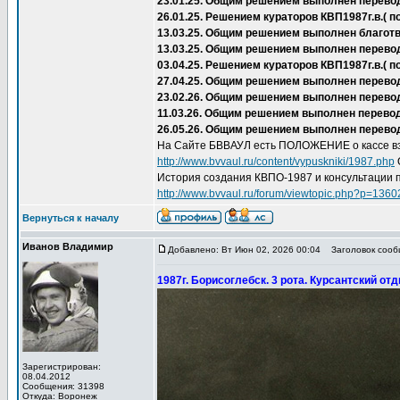
23.01.25. Общим решением выполнен перево
26.01.25. Решением кураторов КВП1987г.в.(
13.03.25. Общим решением выполнен благот
13.03.25. Общим решением выполнен перево
03.04.25. Решением кураторов КВП1987г.в.(
27.04.25. Общим решением выполнен перевод 
23.02.26. Общим решением выполнен перевод
11.03.26. Общим решением выполнен перевод
26.05.26. Общим решением выполнен перевод
На Сайте БВВАУЛ есть ПОЛОЖЕНИЕ о кассе вз
http://www.bvvaul.ru/content/vypuskniki/1987.php
История создания КВПО-1987 и консультации 
http://www.bvvaul.ru/forum/viewtopic.php?p=136
Вернуться к началу
Иванов Владимир
Добавлено: Вт Июн 02, 2026 00:04
Заголовок сообщ
1987г. Борисоглебск. 3 рота. Курсантский от
Зарегистрирован:
08.04.2012
Сообщения: 31398
Откуда: Воронеж