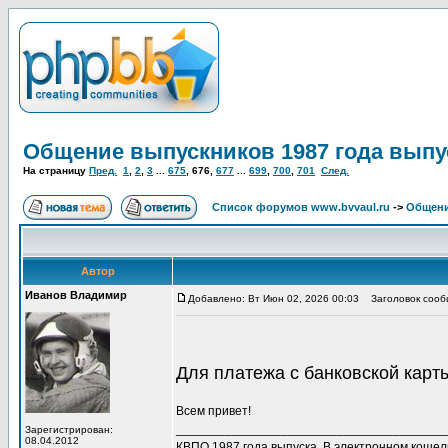
Общение выпускников 1987 года выпу
На страницу
Пред.
1
,
2
,
3
...
675
,
676
,
677
...
699
,
700
,
701
След.
Список форумов www.bvvaul.ru
->
Общени
Автор
Иванов Владимир
Добавлено: Вт Июн 02, 2026 00:03
Заголовок сообщ
Для платежа с банковской кар
Всем привет!
______________________________________
Зарегистрирован:
08.04.2012
КВПО 1987 года выпуска. В электронном коше