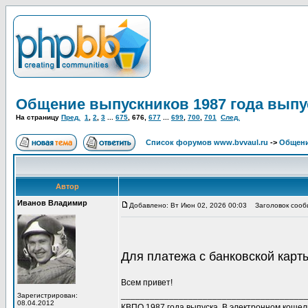
Общение выпускников 1987 года выпу
На страницу
Пред.
1
,
2
,
3
...
675
,
676
,
677
...
699
,
700
,
701
След.
Список форумов www.bvvaul.ru
->
Общени
Автор
Иванов Владимир
Добавлено: Вт Июн 02, 2026 00:03
Заголовок сообщ
Для платежа с банковской кар
Всем привет!
______________________________________
Зарегистрирован:
08.04.2012
КВПО 1987 года выпуска. В электронном коше