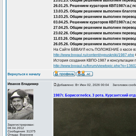
23.01.25. Общим решением выполнен перево
26.01.25. Решением кураторов КВП1987г.в.(
13.03.25. Общим решением выполнен благот
13.03.25. Общим решением выполнен перево
03.04.25. Решением кураторов КВП1987г.в.(
27.04.25. Общим решением выполнен перевод 
23.02.26. Общим решением выполнен перевод
11.03.26. Общим решением выполнен перевод
26.05.26. Общим решением выполнен перевод
На Сайте БВВАУЛ есть ПОЛОЖЕНИЕ о кассе вз
http://www.bvvaul.ru/content/vypuskniki/1987.php
История создания КВПО-1987 и консультации 
http://www.bvvaul.ru/forum/viewtopic.php?p=136
Вернуться к началу
Иванов Владимир
Добавлено: Вт Июн 02, 2026 00:04
Заголовок сообщ
1987г. Борисоглебск. 3 рота. Курсантский от
Зарегистрирован:
08.04.2012
Сообщения: 31375
Откуда: Воронеж