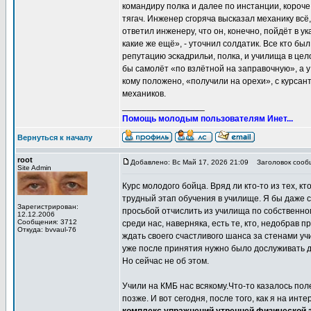
командиру полка и далее по инстанции, короче
тягач. Инженер сгоряча высказал механику всё,
ответил инженеру, что он, конечно, пойдёт в ук
какие же ещё», - уточнил солдатик. Все кто бы
репутацию эскадрильи, полка, и училища в цел
бы самолёт «по взлётной на заправочную», а у
кому положено, «получили на орехи», с курсан
механиков.
_________________
Помощь молодым пользователям Инет...
Вернуться к началу
root
Добавлено: Вс Май 17, 2026 21:09
Заголовок сообщ
Site Admin
Курс молодого бойца. Вряд ли кто-то из тех, к
трудный этап обучения в училище. Я бы даже с
Зарегистрирован:
просьбой отчислить из училища по собственно
12.12.2006
Сообщения: 3712
среди нас, наверняка, есть те, кто, недобрав 
Откуда: bvvaul-76
ждать своего счастливого шанса за стенами уч
уже после принятия нужно было дослуживать д
Но сейчас не об этом.
Учили на КМБ нас всякому.Что-то казалось пол
позже. И вот сегодня, после того, как я на ин