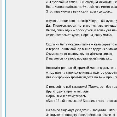
«...Грузовой на связи...» (Боже!!!) «Расхождень
Всё... Конец полётам, небу... всё, что может жд
Это лишь уколы в вену, санитары и дурдом...
«Ну за что нам этот трактор?!! пусть бы лучше
Да... Пилотов, вероятно, в этот миг хватил удар
Выход лишь один – проснуться, и вовек уже не 
«Уклоняетесь от курса, Борт 13, вашу мать!»
Сколь ни быть ужасной тайне – жзнь сорвёт с н
И героев наших лайнер вышел вдруг из облаков.
Очумевшие от вздору, крутят лётчики вираж.
И является их взору прозаический пейзаж...
Вертолёт реальный, зримый мирно вдаль летит,
А под ним на стропах длинных трактор сказочны
Два синхронных громких вздоха по Ан-2 прошли
С головой не всё так плохо! (Плохо, вот, без так
Друг от друга прячут взгляды
Парни, в мыслях матерясь...
«Борт 13-ый в глиссаде! Барахлит чего-то связь
На земле вздохнут украдкой: «Напугали... Чтоб в
Заходите на посадку. Разберёмся на земле...»