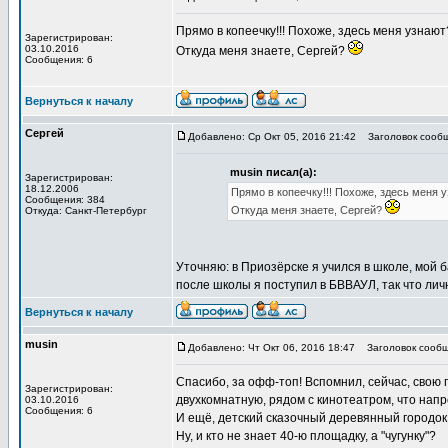
Прямо в копеечку!!! Похоже, здесь меня узнают?
Зарегистрирован:
03.10.2016
Откуда меня знаете, Сергей?
Сообщения: 6
Вернуться к началу
Сергей
Добавлено: Ср Окт 05, 2016 21:42
Заголовок сообщ
musin писал(а):
Зарегистрирован:
18.12.2006
Прямо в копеечку!!! Похоже, здесь меня уз
Сообщения: 384
Откуда меня знаете, Сергей?
Откуда: Санкт-Петербург
Уточняю: в Приозёрске я учился в школе, мой ба
после школы я поступил в БВВАУЛ, так что лич
Вернуться к началу
musin
Добавлено: Чт Окт 06, 2016 18:47
Заголовок сообщ
Спасибо, за офф-топ! Вспомнил, сейчас, свою 
Зарегистрирован:
двухкомнатную, рядом с кинотеатром, что нап
03.10.2016
Сообщения: 6
И ещё, детский сказочный деревянный городок
Ну, и кто не знает 40-ю площадку, а "чугунку"?