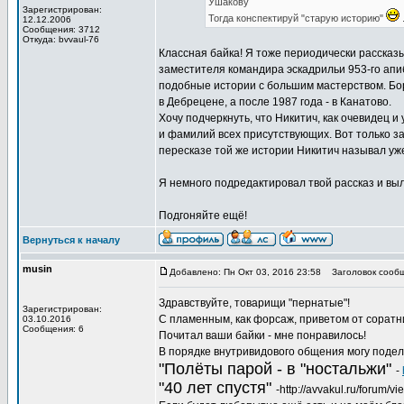
Ушакову
Зарегистрирован:
Тогда конспектируй "старую историю"
.
12.12.2006
Сообщения: 3712
Откуда: bvvaul-76
Классная байка! Я тоже периодически рассказы
заместителя командира эскадрильи 953-го апи
подобные истории с большим мастерством. Борю,
в Дебрецене, а после 1987 года - в Канатово.
Хочу подчеркнуть, что Никитич, как очевидец 
и фамилий всех присутствующих. Вот только за
пересказе той же истории Никитич называл уже
Я немного подредактировал твой рассказ и выл
Подгоняйте ещё!
Вернуться к началу
musin
Добавлено: Пн Окт 03, 2016 23:58
Заголовок сообщ
Здравствуйте, товарищи "пернатые"!
Зарегистрирован:
С пламенным, как форсаж, приветом от соратн
03.10.2016
Сообщения: 6
Почитал ваши байки - мне понравилось!
В порядке внутривидового общения могу подел
"Полёты парой - в "ностальжи"
-
"40 лет спустя"
-http://avvakul.ru/forum/