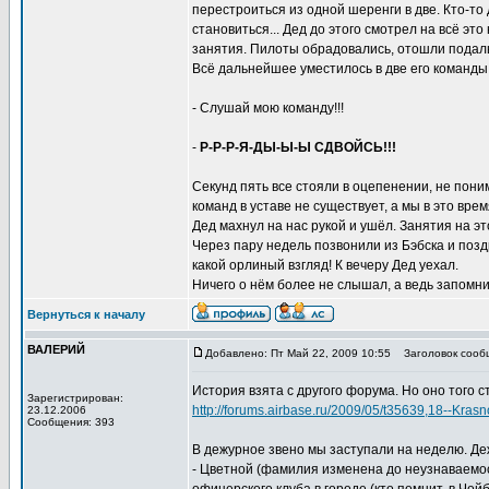
перестроиться из одной шеренги в две. Кто-то
становиться... Дед до этого смотрел на всё эт
занятия. Пилоты обрадовались, отошли подальш
Всё дальнейшее уместилось в две его команды
- Слушай мою команду!!!
-
Р-Р-Р-Я-ДЫ-Ы-Ы СДВОЙСЬ!!!
Секунд пять все стояли в оцепенении, не пони
команд в уставе не существует, а мы в это врем
Дед махнул на нас рукой и ушёл. Занятия на эт
Через пару недель позвонили из Бэбска и позд
какой орлиный взгляд! К вечеру Дед уехал.
Ничего о нём более не слышал, а ведь запомнил
Вернуться к началу
ВАЛЕРИЙ
Добавлено: Пт Май 22, 2009 10:55
Заголовок сооб
История взята с другого форума. Но оно того ст
Зарегистрирован:
http://forums.airbase.ru/2009/05/t35639,18--Kra
23.12.2006
Сообщения: 393
В дежурное звено мы заступали на неделю. Деж
- Цветной (фамилия изменена до неузнаваемост