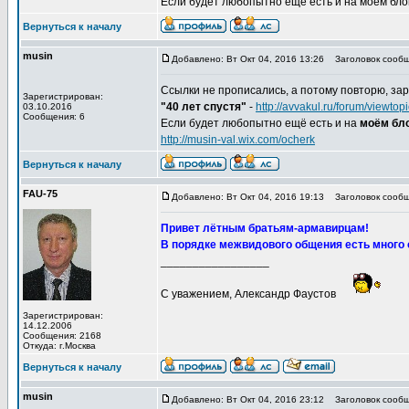
Если будет любопытно ещё есть и на моём блоге,
Вернуться к началу
musin
Добавлено: Вт Окт 04, 2016 13:26
Заголовок сообщ
Ссылки не прописались, а потому повторю, зар
Зарегистрирован:
"40 лет спустя"
-
http://avvakul.ru/forum/viewt
03.10.2016
Сообщения: 6
Если будет любопытно ещё есть и на
моём бло
http://musin-val.wix.com/ocherk
Вернуться к началу
FAU-75
Добавлено: Вт Окт 04, 2016 19:13
Заголовок сообщ
Привет лётным братьям-армавирцам!
В порядке межвидового общения есть много 
_________________
С уважением, Александр Фаустов
Зарегистрирован:
14.12.2006
Сообщения: 2168
Откуда: г.Москва
Вернуться к началу
musin
Добавлено: Вт Окт 04, 2016 23:12
Заголовок сообщ