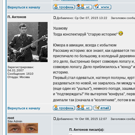
Вернуться к началу
П. Антонов
Добавлено: Ср Окт 07, 2015 13:22
Заголовок сообщ
Ушакову
Тогда конспектируй "старую историю"
Юмора в авиации, всегда с избытком
Расскажу историю: все знают, как одевается тех
приспичало по большому, в холодный деревянный
это дело, быстренько берет совковую лопату и, 
совковую лопату. Дело приблизилось к "концу" 
Зарегистрирован:
04.01.2007
историю.
Сообщения: 1610
Откуда: Москва
Первый,стал одеваться, натянул ползуны, куртк
раздеваться по новой, не закралось ли между ч
(еще один из "ушлых"), немного погодя, зашмыг
и "подтверждать!" Не вытерпев "конфуза", пер
доипали так (сначала в "козлятнике", потом в м
Вернуться к началу
root
Добавлено: Чт Окт 08, 2015 12:07
Заголовок сообщ
Site Admin
П. Антонов писал(а):