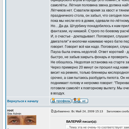
офицерского клуба в городе (кто помнит, в Чой
самолёты. Лётная половина звена должна найти
Лётчиков нет. Схватили время за хвост и тянем
праздничного стола, он забыл, что сегодня пон
пока мы несли его в домик, одевали по-лётном
Но... Да-да. Штурбину понадобилось к нам при
фантазии, ну никакой. Строго по боевому расч
И, о счастье - докладывает. Поговорил, слушае
двигателя" и кнопочки нажимаю через батю пер
говорит. Говорит всё как надо. Поговорил, слу
Пауза была очень недолгой. Ответ короткий - д
быстро, не забыв закрыть фонарь и проверить 
Не обошлось. Недолгая остановка на старте за
Через примерно 20 минут он прошел над нами и 
висит на ремнях, только бленкеры кислородно
срочно, а сам пытаюсь разбудить пилота. Он не 
поднимает голову и негромко говорит: "Перехва
готовили самолёт к повторному вылету. Мы оче
в воздух.
Вернуться к началу
root
Добавлено: Вс Май 24, 2009 15:13
Заголовок сообщ
Site Admin
ВАЛЕРИЙ писал(а):
...Тема эта не очень-то соответствует за