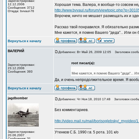
Зарегистрирован:
12.12.2006
Хорошая тема. Валера, я вообще-то совсем не
Сообщения: 3712
http://www.bvvaul.ru/forum/viewtopic.php?p=301
Откуда: bvvaul-76
Впрочем, ничто не мешает размещать их и зде
Рассказ твой понравился. Я обязательно разме
Мне кажется, я помню Вашего "деда"... Или он 
Вернуться к началу
ВАЛЕРИЙ
Добавлено: Вт Май 26, 2009 12:05
Заголовок сообщ
root писал(а):
Зарегистрирован:
23.12.2006
Сообщения: 393
Мне кажется, я помню Вашего "деда"... Ил
Да, и очень непродолжительное время. Я вообщ
Вернуться к началу
jagdbomber
Добавлено: Чт Ноя 18, 2010 17:48
Заголовок сообщ
Без комментариев.
http://video.mail.ru/mail/borisoglebsky/_myvideo/1
_________________
Зарегистрирован:
Утенков С.Б. 1990 г.в. 5 рота. 101 к/о
20.06.2007
Сообщения: 31