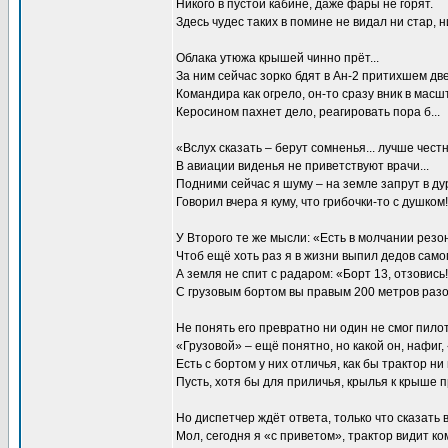
Никого в пустой кабине, даже фары не горят.
Здесь чудес таких в помине не видал ни стар, ни
Облака утюжа крышей чинно прёт...
За ним сейчас зорко бдят в Ан-2 притихшем дв
Командира как огрело, он-то сразу вник в масш
Керосином пахнет дело, реагировать пора б...
«Вслух сказать – берут сомненья... лучше чест
В авиации виденья не приветствуют врачи...
Подними сейчас я шуму – на земле запрут в дур
Говорил вчера я куму, что грибочки-то с душком!
У Второго те же мысли: «Есть в молчании резон
Чтоб ещё хоть раз я в жизни выпил дедов само
А земля не спит с радаром: «Борт 13, отзовись!
С грузовым бортом вы правым 200 метров раз
Не понять его превратно ни один не смог пилот
«Грузовой» – ещё понятно, но какой он, нафиг,
Есть с бортом у них отличья, как бы трактор ни
Пусть, хотя бы для приличья, крылья к крыше 
Но диспетчер ждёт ответа, только что сказать в
Мол, сегодня я «с приветом», трактор видит ко