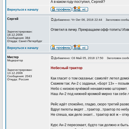
А в каком году поступил, Сергей?
Вернуться к началу
Сергей
Добавлено: Чт Окт 06, 2016 22:44
Заголовок сообщ
Ответил в личку. Прекращаем офф-топить! Изви
Зарегистрирован:
18.12.2006
Сообщения: 384
Откуда: Санкт-Петербург
Вернуться к началу
Мистер
Добавлено: Сб Май 05, 2018 17:50
Заголовок сооб
Модератор
Небесный трактор
Зарегистрирован:
13.12.2006
Сообщения: 2043
Как гласит о том сказанье: самолёт летел домой
Откуда: Россия
Скажем так: Ан-2 с заданья, «Борт 13» – позыв
Небо с низкою кучёвкой ненавязчиво штормит.
Наш Ан-2 под нижней кромкой мирно так себе л
Рейс идёт спокойно, гладко, скоро третий разво
Вдруг пилоты видят ...трактор...трактор по неб
Не спеша, как дело знает... трактор всё ж – отк
Курс Ан-2 пересекает, будто так должно и быть.