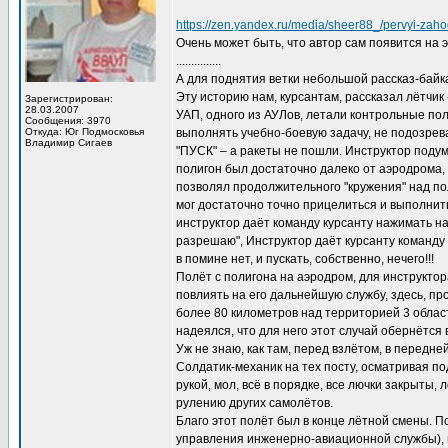
https://zen.yandex.ru/media/sheer88_/pervyi-zah
Очень может быть, что автор сам появится на э
...............
А для поднятия ветки небольшой рассказ-байка
Эту историю нам, курсантам, рассказал лётчик
Зарегистрирован:
28.03.2007
УАП, одного из АУЛов, летали контрольные по
Сообщения: 3970
Откуда: Юг Подмосковья
выполнять учебно-боевую задачу, не подозрева
Владимир Сигаев
"ПУСК" – а ракеты не пошли. Инструктор подума
полигон был достаточно далеко от аэродрома, 
позволял продолжительного "кружения" над по
мог достаточно точно прицелиться и выполнить
инструктор даёт команду курсанту нажимать на 
разрешаю", Инструктор даёт курсанту команду "
в помине нет, и пускать, собственно, нечего!!!
Полёт с полигона на аэродром, для инструктор
повлиять на его дальнейшую службу, здесь, пр
более 80 километров над территорией 3 област
надеялся, что для него этот случай обернётся 
Уж не знаю, как там, перед взлётом, в передне
Солдатик-механик на тех посту, осматривая под
рукой, мол, всё в порядке, все лючки закрыты,
рулению других самолётов.
Благо этот полёт был в конце лётной смены. П
управления инженерно-авиационной службы), п