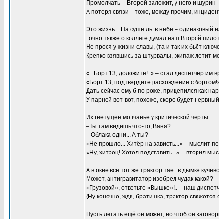
Промолчать – Второй заложит, у него и шурин –
А потеря связи – тоже, между прочим, инцидент
Это жизнь... На суше ль, в небе – одинаковый н
Точно также о коллеге думал наш Второй пилот.
Не прося у жизни славы, (та и так их бьёт ключ
Крепко взявшись за штурвалы, экипаж летит мо
«...Борт 13, доложите!..» – стал диспетчер им вр
«Борт 13, подтвердите расхождение с бортом!
Дать сейчас ему б по роже, прицепился как нары
У парней вот-вот, похоже, скоро будет нервный 
Их гнетущее молчанье у критической черты...
–Ты там видишь что-то, Ваня?
– Облака одни... А ты?
«Не прошло... Хитёр на зависть...» – мыслит п
«Ну, хитрец! Хотел подставить...» – вторил мы
А в окне всё тот же трактор тает в дымке кучевой
Может, антигравитатор изобрел чудак какой?
«Грузовой», ответьте «Вышке»!.. – наш диспетч
(Ну конечно, жди, братишка, трактор свяжется с 
Пусть летать ещё он может, но чтоб он заговори