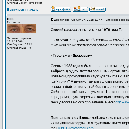
Откуда: Санкт-Петербург
Вернуться к началу
root
Добавлено: Ср Окт 07, 2015 11:47
Заголовок сообщ
Site Admin
Свежий рассказ от выпускника 1976 года Генна
Зарегистрирован:
"...На МАКСЕ за рюмочкой вспомнили случай и
12.12.2006
Сообщения: 3712
и, может тоже посмеются вспоминая этот слу
Откуда: bvvaul-76
«Тузель» и «Дворовый»
Осенью 1988 года я был направлен в очередну
Хайратон) в ДРА. Летели военным бортом, что 
Пушиком, проходившим службу в тех краях. Как
где Чирчик? А именно там мы условились встрет
всегда найдётся попутный борт и сговорчивые 
Собственно, всё так и случилось. Наскоро пе
аэродрома, я уже через час обходил стоянку са
Весь рассказ можно прочитать здесь:
http://w
===
Приглашаю всех борисоглебских делиться сво
их на данном форуме, а я с удовольствием пе
mail
yuri.u.kiev@gmail.com