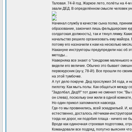
Таловая. 74-й год. Жаркое лето, полёты на 4-м
звали ДЕД. В определённом смысле человек уни
Начинал службу в качестве сына полка, приним
образование, закончил лишь фельдшерские кур
солдатская должность), так и тянул лямку. Ка
начальство решило организовать ему майора. П
потому его назначили к нам на несколько меся
Накануне инструкторы предупредили нас об эт
методы...
Наверняка все знают о "синдроме маленького н
видели его величие. Обычно это бывает смешно
первокурсник (ау-у, 78-й!). Все прошли по сво
на этой тумбочке.
А тут дело покруче. Дед прослужил 34 года, и
пилотку. Как мыть полы. Как общаться между со
"Задолбал, Дед!!!" тот даже не сменил тон: "В
он слева), поскольку они жили в одной комнат
Но один прикол запомнился навсегда.
Где-то мы провинились, всей эскадрильей. И, к
естественно, досталось лётчикам-инструкторам.
тогда ни дорог, ни подобия плаца - ничего не 
Вроде как одиночная строевая подготовка, отр
Командовали все подряд, попутно выясняя что 