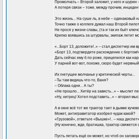
Промолчать – Второй заложит, у него и шурин –
А потеря связи – тоже, между прочим, инцидент
Это жизнь... На суше ль, в небе – одинаковый н
Точно также о коллеге думал наш Второй пилот.
Не прося у жизни славы, (та и так их бьёт ключ
Крепко взявшись за штурвалы, экипаж летит мо
«...Борт 13, доложите!..» – стал диспетчер им вр
«Борт 13, подтвердите расхождение с бортом!
Дать сейчас ему б по роже, прицепился как нары
У парней вот-вот, похоже, скоро будет нервный 
Их гнетущее молчанье у критической черты...
–Ты там видишь что-то, Ваня?
– Облака одни... А ты?
«Не прошло... Хитёр на зависть...» – мыслит п
«Ну, хитрец! Хотел подставить...» – вторил мы
А в окне всё тот же трактор тает в дымке кучевой
Может, антигравитатор изобрел чудак какой?
«Грузовой», ответьте «Вышке»!.. – наш диспетч
(Ну конечно, жди, братишка, трактор свяжется с 
Пусть летать ещё он может, но чтоб он заговори