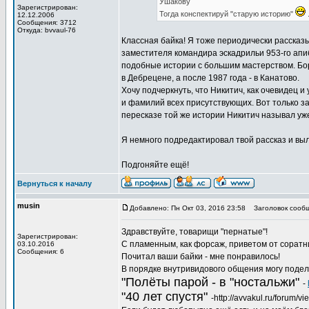
Ушакову
Зарегистрирован:
Тогда конспектируй "старую историю"
.
12.12.2006
Сообщения: 3712
Откуда: bvvaul-76
Классная байка! Я тоже периодически рассказы
заместителя командира эскадрильи 953-го апи
подобные истории с большим мастерством. Борю,
в Дебрецене, а после 1987 года - в Канатово.
Хочу подчеркнуть, что Никитич, как очевидец 
и фамилий всех присутствующих. Вот только за
пересказе той же истории Никитич называл уже
Я немного подредактировал твой рассказ и выл
Подгоняйте ещё!
Вернуться к началу
musin
Добавлено: Пн Окт 03, 2016 23:58
Заголовок сообщ
Здравствуйте, товарищи "пернатые"!
Зарегистрирован:
С пламенным, как форсаж, приветом от соратн
03.10.2016
Сообщения: 6
Почитал ваши байки - мне понравилось!
В порядке внутривидового общения могу подел
"Полёты парой - в "ностальжи"
-
"40 лет спустя"
-http://avvakul.ru/forum/