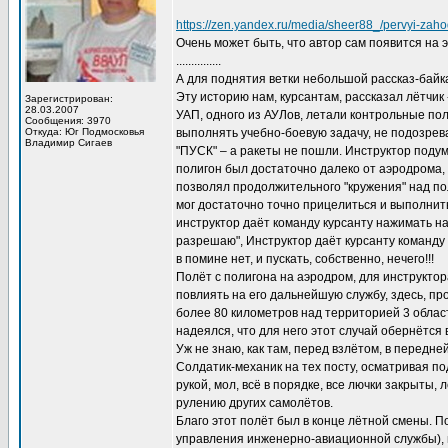
https://zen.yandex.ru/media/sheer88_/pervyi-zah
Очень может быть, что автор сам появится на э
...............
А для поднятия ветки небольшой рассказ-байка
Эту историю нам, курсантам, рассказал лётчик
Зарегистрирован:
28.03.2007
УАП, одного из АУЛов, летали контрольные по
Сообщения: 3970
Откуда: Юг Подмосковья
выполнять учебно-боевую задачу, не подозрева
Владимир Сигаев
"ПУСК" – а ракеты не пошли. Инструктор подума
полигон был достаточно далеко от аэродрома, 
позволял продолжительного "кружения" над по
мог достаточно точно прицелиться и выполнить
инструктор даёт команду курсанту нажимать на 
разрешаю", Инструктор даёт курсанту команду "
в помине нет, и пускать, собственно, нечего!!!
Полёт с полигона на аэродром, для инструктор
повлиять на его дальнейшую службу, здесь, пр
более 80 километров над территорией 3 област
надеялся, что для него этот случай обернётся 
Уж не знаю, как там, перед взлётом, в передне
Солдатик-механик на тех посту, осматривая под
рукой, мол, всё в порядке, все лючки закрыты,
рулению других самолётов.
Благо этот полёт был в конце лётной смены. П
управления инженерно-авиационной службы), п