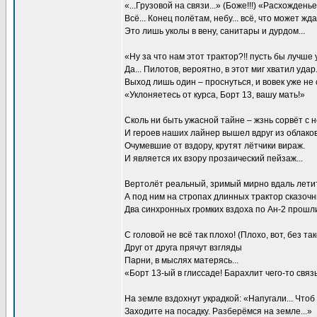
«...Грузовой на связи...» (Боже!!!) «Расхождень
Всё... Конец полётам, небу... всё, что может жд
Это лишь уколы в вену, санитары и дурдом...
«Ну за что нам этот трактор?!! пусть бы лучше
Да... Пилотов, вероятно, в этот миг хватил удар
Выход лишь один – проснуться, и вовек уже не 
«Уклоняетесь от курса, Борт 13, вашу мать!»
Сколь ни быть ужасной тайне – жзнь сорвёт с н
И героев наших лайнер вышел вдруг из облаков.
Очумевшие от вздору, крутят лётчики вираж.
И является их взору прозаический пейзаж...
Вертолёт реальный, зримый мирно вдаль летит,
А под ним на стропах длинных трактор сказочны
Два синхронных громких вздоха по Ан-2 прошли
С головой не всё так плохо! (Плохо, вот, без так
Друг от друга прячут взгляды
Парни, в мыслях матерясь...
«Борт 13-ый в глиссаде! Барахлит чего-то связь
На земле вздохнут украдкой: «Напугали... Чтоб в
Заходите на посадку. Разберёмся на земле...»