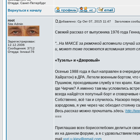
Откуда: Санкт-Петербург
Вернуться к началу
root
Добавлено: Ср Окт 07, 2015 11:47
Заголовок сообщ
Site Admin
Свежий рассказ от выпускника 1976 года Генна
Зарегистрирован:
"...На МАКСЕ за рюмочкой вспомнили случай и
12.12.2006
Сообщения: 3712
и, может тоже посмеются вспоминая этот слу
Откуда: bvvaul-76
«Тузель» и «Дворовый»
Осенью 1988 года я был направлен в очередну
Хайратон) в ДРА. Летели военным бортом, что 
Пушиком, проходившим службу в тех краях. Как
где Чирчик? А именно там мы условились встрет
всегда найдётся попутный борт и сговорчивые 
Собственно, всё так и случилось. Наскоро пе
аэродрома, я уже через час обходил стоянку са
Весь рассказ можно прочитать здесь:
http://w
===
Приглашаю всех борисоглебских делиться сво
их на данном форуме, а я с удовольствием пе
mail
yuri.u.kiev@gmail.com