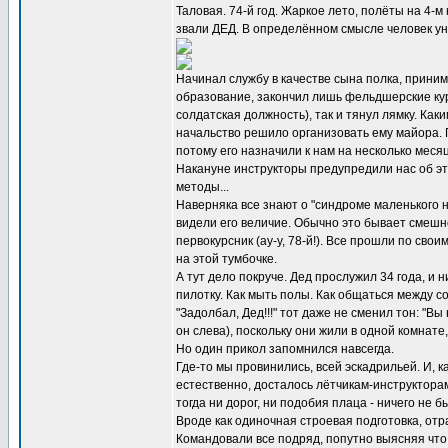
Таловая. 74-й год. Жаркое лето, полёты на 4-м
звали ДЕД. В определённом смысле человек уни
Начинал службу в качестве сына полка, приним
образование, закончил лишь фельдшерские кур
солдатская должность), так и тянул лямку. Ка
начальство решило организовать ему майора. П
потому его назначили к нам на несколько меся
Накануне инструкторы предупредили нас об эт
методы...
Наверняка все знают о "синдроме маленького н
видели его величие. Обычно это бывает смешно
первокурсник (ау-у, 78-й!). Все прошли по сво
на этой тумбочке.
А тут дело покруче. Дед прослужил 34 года, и
пилотку. Как мыть полы. Как общаться между со
"Задолбал, Дед!!!" тот даже не сменил тон: "В
он слева), поскольку они жили в одной комнат
Но один прикол запомнился навсегда.
Где-то мы провинились, всей эскадрильей. И, к
естественно, досталось лётчикам-инструкторам.
тогда ни дорог, ни подобия плаца - ничего не 
Вроде как одиночная строевая подготовка, отр
Командовали все подряд, попутно выясняя что 