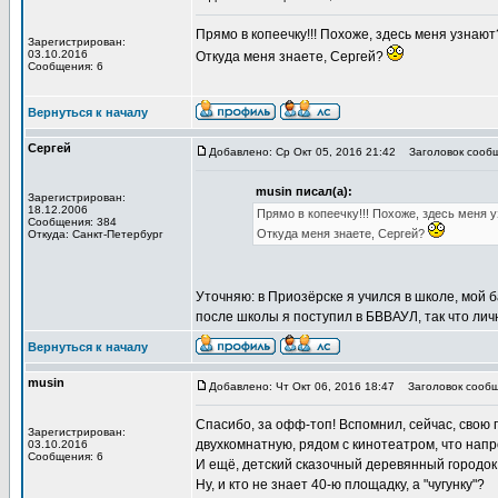
Прямо в копеечку!!! Похоже, здесь меня узнают?
Зарегистрирован:
03.10.2016
Откуда меня знаете, Сергей?
Сообщения: 6
Вернуться к началу
Сергей
Добавлено: Ср Окт 05, 2016 21:42
Заголовок сообщ
musin писал(а):
Зарегистрирован:
18.12.2006
Прямо в копеечку!!! Похоже, здесь меня уз
Сообщения: 384
Откуда меня знаете, Сергей?
Откуда: Санкт-Петербург
Уточняю: в Приозёрске я учился в школе, мой ба
после школы я поступил в БВВАУЛ, так что лич
Вернуться к началу
musin
Добавлено: Чт Окт 06, 2016 18:47
Заголовок сообщ
Спасибо, за офф-топ! Вспомнил, сейчас, свою 
Зарегистрирован:
двухкомнатную, рядом с кинотеатром, что нап
03.10.2016
Сообщения: 6
И ещё, детский сказочный деревянный городок
Ну, и кто не знает 40-ю площадку, а "чугунку"?