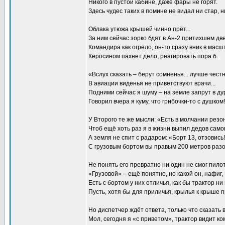
Никого в пустой кабине, даже фары не горят.
Здесь чудес таких в помине не видал ни стар, ни
Облака утюжа крышей чинно прёт...
За ним сейчас зорко бдят в Ан-2 притихшем дв
Командира как огрело, он-то сразу вник в масш
Керосином пахнет дело, реагировать пора б...
«Вслух сказать – берут сомненья... лучше чест
В авиации виденья не приветствуют врачи...
Подними сейчас я шуму – на земле запрут в дур
Говорил вчера я куму, что грибочки-то с душком!
У Второго те же мысли: «Есть в молчании резон
Чтоб ещё хоть раз я в жизни выпил дедов само
А земля не спит с радаром: «Борт 13, отзовись!
С грузовым бортом вы правым 200 метров раз
Не понять его превратно ни один не смог пилот
«Грузовой» – ещё понятно, но какой он, нафиг,
Есть с бортом у них отличья, как бы трактор ни
Пусть, хотя бы для приличья, крылья к крыше 
Но диспетчер ждёт ответа, только что сказать в
Мол, сегодня я «с приветом», трактор видит ко