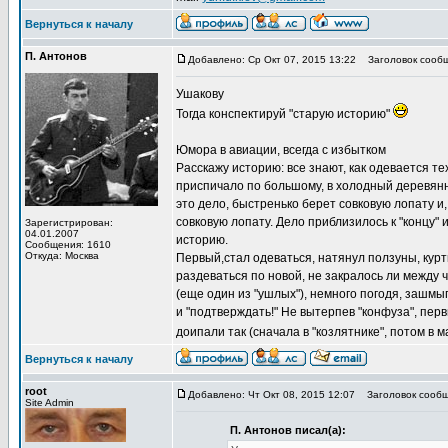
Вернуться к началу
П. Антонов
Добавлено: Ср Окт 07, 2015 13:22
Заголовок сообщ
Ушакову
Тогда конспектируй "старую историю"
Юмора в авиации, всегда с избытком
Расскажу историю: все знают, как одевается тех
приспичало по большому, в холодный деревянный
это дело, быстренько берет совковую лопату и, 
совковую лопату. Дело приблизилось к "концу" 
Зарегистрирован:
04.01.2007
историю.
Сообщения: 1610
Откуда: Москва
Первый,стал одеваться, натянул ползуны, куртк
раздеваться по новой, не закралось ли между ч
(еще один из "ушлых"), немного погодя, зашмыг
и "подтверждать!" Не вытерпев "конфуза", пер
доипали так (сначала в "козлятнике", потом в м
Вернуться к началу
root
Добавлено: Чт Окт 08, 2015 12:07
Заголовок сообщ
Site Admin
П. Антонов писал(а):