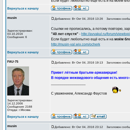
Если будет любопытно ещё есть и на моём блоге,
Вернуться к началу
musin
Добавлено: Вт Окт 04, 2016 13:26
Заголовок сообщ
Ссылки не прописались, а потому повторю, зар
Зарегистрирован:
"40 лет спустя"
-
http://avvakul.ru/forum/viewt
03.10.2016
Сообщения: 6
Если будет любопытно ещё есть и на
моём бло
http://musin-val.wix.com/ocherk
Вернуться к началу
FAU-75
Добавлено: Вт Окт 04, 2016 19:13
Заголовок сообщ
Привет лётным братьям-армавирцам!
В порядке межвидового общения есть много 
_________________
С уважением, Александр Фаустов
Зарегистрирован:
14.12.2006
Сообщения: 2168
Откуда: г.Москва
Вернуться к началу
musin
Добавлено: Вт Окт 04, 2016 23:12
Заголовок сообщ