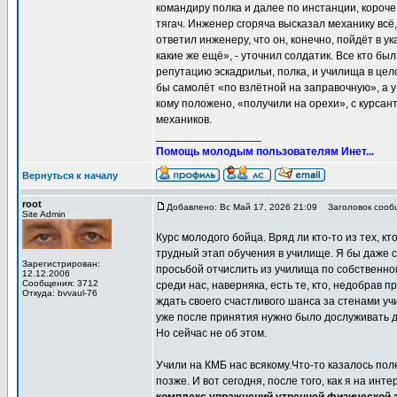
командиру полка и далее по инстанции, короче
тягач. Инженер сгоряча высказал механику всё,
ответил инженеру, что он, конечно, пойдёт в ук
какие же ещё», - уточнил солдатик. Все кто бы
репутацию эскадрильи, полка, и училища в цел
бы самолёт «по взлётной на заправочную», а у
кому положено, «получили на орехи», с курсан
механиков.
_________________
Помощь молодым пользователям Инет...
Вернуться к началу
root
Добавлено: Вс Май 17, 2026 21:09
Заголовок сообщ
Site Admin
Курс молодого бойца. Вряд ли кто-то из тех, к
трудный этап обучения в училище. Я бы даже с
Зарегистрирован:
просьбой отчислить из училища по собственно
12.12.2006
Сообщения: 3712
среди нас, наверняка, есть те, кто, недобрав 
Откуда: bvvaul-76
ждать своего счастливого шанса за стенами уч
уже после принятия нужно было дослуживать д
Но сейчас не об этом.
Учили на КМБ нас всякому.Что-то казалось пол
позже. И вот сегодня, после того, как я на ин