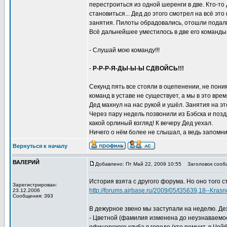
перестроиться из одной шеренги в две. Кто-то
становиться... Дед до этого смотрел на всё эт
занятия. Пилоты обрадовались, отошли подальш
Всё дальнейшее уместилось в две его команды
- Слушай мою команду!!!
-
Р-Р-Р-Я-ДЫ-Ы-Ы СДВОЙСЬ!!!
Секунд пять все стояли в оцепенении, не пони
команд в уставе не существует, а мы в это врем
Дед махнул на нас рукой и ушёл. Занятия на эт
Через пару недель позвонили из Бэбска и позд
какой орлиный взгляд! К вечеру Дед уехал.
Ничего о нём более не слышал, а ведь запомнил
Вернуться к началу
ВАЛЕРИЙ
Добавлено: Пт Май 22, 2009 10:55
Заголовок сооб
История взята с другого форума. Но оно того ст
Зарегистрирован:
http://forums.airbase.ru/2009/05/t35639,18--Kra
23.12.2006
Сообщения: 393
В дежурное звено мы заступали на неделю. Деж
- Цветной (фамилия изменена до неузнаваемост