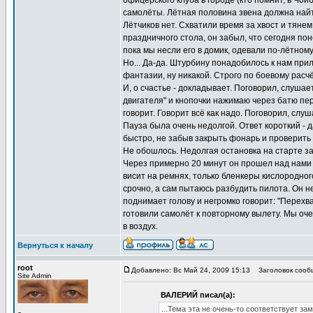
офицерского клуба в городе (кто помнит, в Чой
самолёты. Лётная половина звена должна найти
Лётчиков нет. Схватили время за хвост и тянем
праздничного стола, он забыл, что сегодня пон
пока мы несли его в домик, одевали по-лётном
Но... Да-да. Штурбину понадобилось к нам при
фантазии, ну никакой. Строго по боевому расч
И, о счастье - докладывает. Поговорил, слушае
двигателя" и кнопочки нажимаю через батю пер
говорит. Говорит всё как надо. Поговорил, слу
Пауза была очень недолгой. Ответ короткий - д
быстро, не забыв закрыть фонарь и проверить 
Не обошлось. Недолгая остановка на старте за
Через примерно 20 минут он прошел над нами и 
висит на ремнях, только бленкеры кислородно
срочно, а сам пытаюсь разбудить пилота. Он не 
поднимает голову и негромко говорит: "Перехва
готовили самолёт к повторному вылету. Мы оче
в воздух.
Вернуться к началу
root
Добавлено: Вс Май 24, 2009 15:13
Заголовок сообщ
Site Admin
ВАЛЕРИЙ писал(а):
...Тема эта не очень-то соответствует за