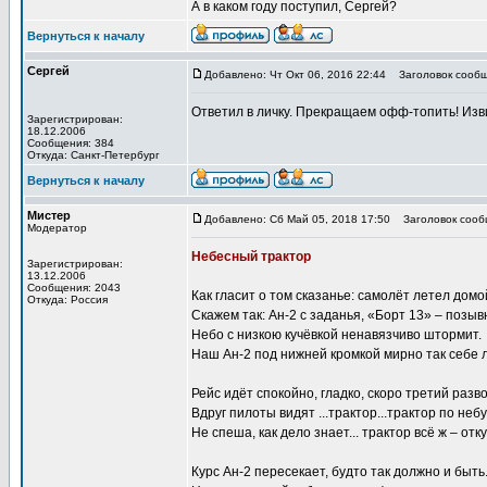
А в каком году поступил, Сергей?
Вернуться к началу
Сергей
Добавлено: Чт Окт 06, 2016 22:44
Заголовок сообщ
Ответил в личку. Прекращаем офф-топить! Изви
Зарегистрирован:
18.12.2006
Сообщения: 384
Откуда: Санкт-Петербург
Вернуться к началу
Мистер
Добавлено: Сб Май 05, 2018 17:50
Заголовок сооб
Модератор
Небесный трактор
Зарегистрирован:
13.12.2006
Сообщения: 2043
Как гласит о том сказанье: самолёт летел домой
Откуда: Россия
Скажем так: Ан-2 с заданья, «Борт 13» – позыв
Небо с низкою кучёвкой ненавязчиво штормит.
Наш Ан-2 под нижней кромкой мирно так себе л
Рейс идёт спокойно, гладко, скоро третий разво
Вдруг пилоты видят ...трактор...трактор по неб
Не спеша, как дело знает... трактор всё ж – отк
Курс Ан-2 пересекает, будто так должно и быть.