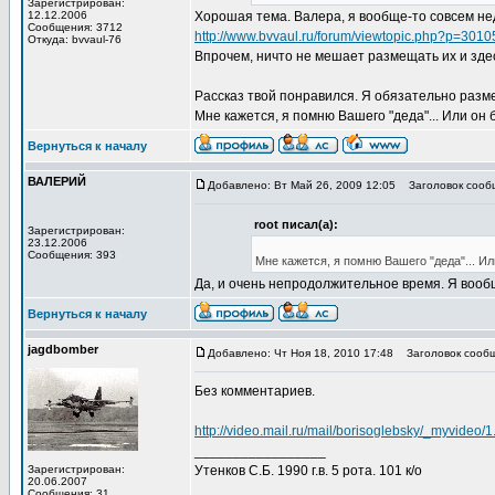
Зарегистрирован:
12.12.2006
Хорошая тема. Валера, я вообще-то совсем не
Сообщения: 3712
http://www.bvvaul.ru/forum/viewtopic.php?p=301
Откуда: bvvaul-76
Впрочем, ничто не мешает размещать их и зде
Рассказ твой понравился. Я обязательно разме
Мне кажется, я помню Вашего "деда"... Или он 
Вернуться к началу
ВАЛЕРИЙ
Добавлено: Вт Май 26, 2009 12:05
Заголовок сообщ
root писал(а):
Зарегистрирован:
23.12.2006
Сообщения: 393
Мне кажется, я помню Вашего "деда"... Ил
Да, и очень непродолжительное время. Я вообщ
Вернуться к началу
jagdbomber
Добавлено: Чт Ноя 18, 2010 17:48
Заголовок сообщ
Без комментариев.
http://video.mail.ru/mail/borisoglebsky/_myvideo/1
_________________
Зарегистрирован:
Утенков С.Б. 1990 г.в. 5 рота. 101 к/о
20.06.2007
Сообщения: 31