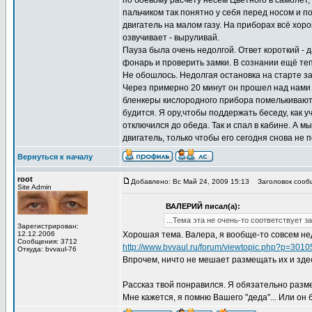
по боевому расчёту несём Цветного в самолёт,
пальчиком так понятно у себя перед носом и по
двигатель на малом газу. На приборах всё хоро
озвучивает - выруливай.
Пауза была очень недолгой. Ответ короткий - д
фонарь и проверить замки. В сознании ещё теп
Не обошлось. Недолгая остановка на старте за
Через примерно 20 минут он прошел над нами и 
бленкеры кислородного прибора помелькивают 
будится. Я ору,чтобы поддержать беседу, как уч
отключился до обеда. Так и спал в кабине. А 
двигатель, только чтобы его сегодня снова не п
Вернуться к началу
root
Добавлено: Вс Май 24, 2009 15:13
Заголовок сообщ
Site Admin
ВАЛЕРИЙ писал(а):
...Тема эта не очень-то соответствует 
Зарегистрирован:
12.12.2006
Хорошая тема. Валера, я вообще-то совсем не
Сообщения: 3712
http://www.bvvaul.ru/forum/viewtopic.php?p=301
Откуда: bvvaul-76
Впрочем, ничто не мешает размещать их и зде
Рассказ твой понравился. Я обязательно разме
Мне кажется, я помню Вашего "деда"... Или он 