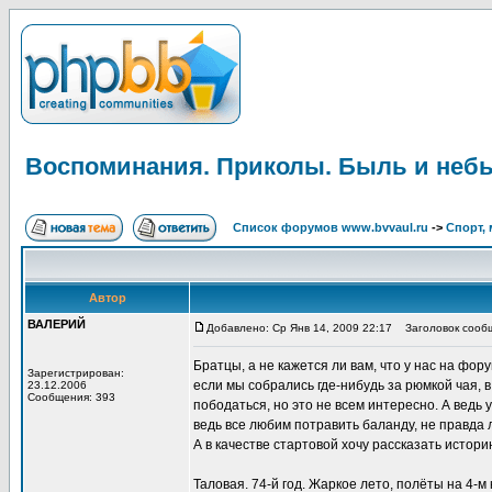
Воспоминания. Приколы. Быль и неб
Список форумов www.bvvaul.ru
->
Спорт, 
Автор
ВАЛЕРИЙ
Добавлено: Ср Янв 14, 2009 22:17
Заголовок сообщ
Братцы, а не кажется ли вам, что у нас на фо
Зарегистрирован:
если мы собрались где-нибудь за рюмкой чая, 
23.12.2006
Сообщения: 393
пободаться, но это не всем интересно. А ведь 
ведь все любим потравить баланду, не правда 
А в качестве стартовой хочу рассказать истор
Таловая. 74-й год. Жаркое лето, полёты на 4-