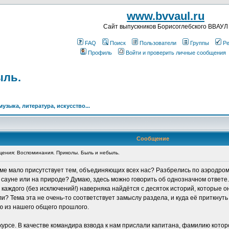
www.bvvaul.ru
Cайт выпускников Борисоглебского ВВАУЛ
FAQ
Поиск
Пользователи
Группы
Ре
Профиль
Войти и проверить личные сообщения
ыль.
музыка, литература, искусство...
Сообщение
ения: Воспоминания. Приколы. Быль и небыль.
руме мало присутствует тем, объединяющих всех нас? Разбрелись по аэродрома
в сауне или на природе? Думаю, здесь можно говорить об однозначном ответе.
у каждого (без исключений!) наверняка найдётся с десяток историй, которые о
ли? Тема эта не очень-то соответствует замыслу раздела, и куда её приткнут
ию из нашего общего прошлого.
м курсе. В качестве командира взвода к нам прислали капитана, фамилию кото