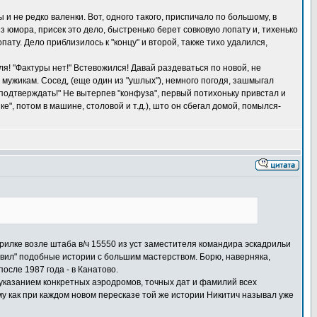
ы и не редко валенки. Вот, одного такого, приспичало по большому, в
ез юмора, присек это дело, быстренько берет совковую лопату и, тихенько
опату. Дело приблизилось к "концу" и второй, также тихо удалился,
ля! "Фактуры нет!" Встевожился! Давай раздеваться по новой, не
" мужикам. Сосед, (еще один из "ушлых"), немного погодя, зашмыгал
"подтверждать!" Не вытерпев "конфуза", первый потихоньку привстал и
е", потом в машине, столовой и т.д.), што он сбегал домой, помылся-
урилке возле штаба в/ч 15550 из уст заместителя командира эскадрильи
авил" подобные истории с большим мастерством. Борю, наверняка,
после 1987 года - в Канатово.
с указанием конкретных аэродромов, точных дат и фамилий всех
му как при каждом новом пересказе той же истории Никитич называл уже