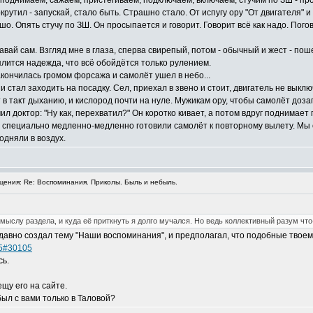
 поднимаем, сажаем, пристёгиваем, подключаем, включаем, стучим по ЗШ - про
крутил - запускай, стало быть. Страшно стало. От испугу ору "От двигателя"
шо. Опять стучу по ЗШ. Он просыпается и говорит. Говорит всё как надо. Пого
авай сам. Взгляд мне в глаза, сперва свирепый, потом - обычный и жест - по
лится надежда, что всё обойдётся только рулением.
кончилась громом форсажа и самолёт ушел в небо...
стал заходить на посадку. Сел, приехал в звено и стоит, двигатель не выклю
в такт дыханию, и кислород почти на нуле. Мужикам ору, чтобы самолёт доза
ил доктор: "Ну как, перехватил?" Он коротко кивает, а потом вдруг поднимает г
мы специально медленно-медленно готовили самолёт к повторному вылету. Мы 
одняли в воздух.
ения: Re: Воспоминания. Приколы. Быль и небыль.
замыслу раздела, и куда её приткнуть я долго мучался. Но ведь коллективный разум что
давно создал тему "Наши воспоминания", и предполагал, что подобные твоем
05#30105
сь.
щу его на сайте.
был с вами только в Таловой?