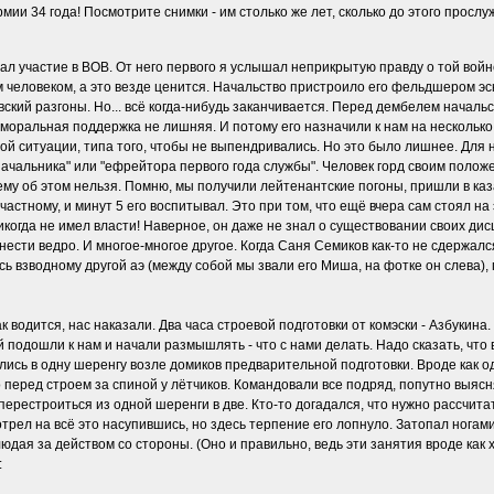
ии 34 года! Посмотрите снимки - им столько же лет, сколько до этого прослу
ал участие в ВОВ. От него первого я услышал неприкрытую правду о той войн
еловеком, а это везде ценится. Начальство пристроило его фельдшером эскад
кий разгоны. Но... всё когда-нибудь заканчивается. Перед дембелем начальс
 - моральная поддержка не лишняя. И потому его назначили к нам на нескольк
й ситуации, типа того, чтобы не выпендривались. Но это было лишнее. Для 
ачальника" или "ефрейтора первого года службы". Человек горд своим положе
му об этом нельзя. Помню, мы получили лейтенантские погоны, пришли в казарм
астному, и минут 5 его воспитывал. Это при том, что ещё вчера сам стоял на 
никогда не имел власти! Наверное, он даже не знал о существовании своих ди
 нести ведро. И многое-многое другое. Когда Саня Семиков как-то не сдержался
ось взводному другой аэ (между собой мы звали его Миша, на фотке он слева)
ак водится, нас наказали. Два часа строевой подготовки от комэски - Азбукин
й подошли к нам и начали размышлять - что с нами делать. Надо сказать, что в
ились в одну шеренгу возле домиков предварительной подготовки. Вроде как 
 перед строем за спиной у лётчиков. Командовали все подряд, попутно выясн
перестроиться из одной шеренги в две. Кто-то догадался, что нужно рассчит
мотрел на всё это насупившись, но здесь терпение его лопнуло. Затопал ногам
ая за действом со стороны. (Оно и правильно, ведь эти занятия вроде как 
: