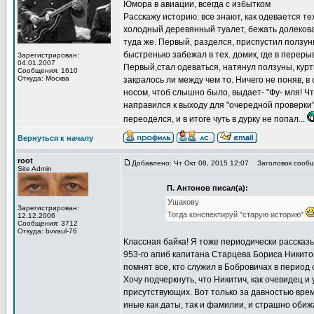
Юмора в авиации, всегда с избытком
Расскажу историю: все знают, как одевается тех
холодный деревянный туалет, бежать долековато
туда же. Первый, разделся, приспустил ползуны,
быстренько забежал в тех. домик, где в переры
Зарегистрирован:
04.01.2007
Первый,стал одеваться, натянул ползуны, куртк
Сообщения: 1610
Откуда: Москва
закралось ли между чем то. Ничего не поняв, в
носом, чтоб слышно было, выдает- "Фу- мля! Чт
направился к выходу для "очередной проверки".
переоделся, и в итоге чуть в дурку не попал...
Вернуться к началу
root
Добавлено: Чт Окт 08, 2015 12:07
Заголовок сообщ
Site Admin
П. Антонов писал(а):
Ушакову
Зарегистрирован:
Тогда конспектируй "старую историю"
12.12.2006
Сообщения: 3712
Откуда: bvvaul-76
Классная байка! Я тоже периодически рассказы
953-го апиб капитана Старцева Бориса Никито
помнят все, кто служил в Бобровичах в период с
Хочу подчеркнуть, что Никитич, как очевидец 
присутствующих. Вот только за давностью врем
иные как даты, так и фамилии, и страшно обиж