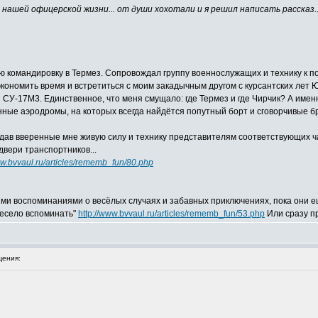
из нашей офицерской жизни... от души хохотали и я решил написать расска
ю командировку в Термез. Сопровождал группу военнослужащих и технику к п
 сэкономить время и встретиться с моим закадычным другом с курсантских лет 
 СУ-17М3. Единственное, что меня смущало: где Термез и где Чирчик? А именн
оенные аэродромы, на которых всегда найдётся попутный борт и сговорчивые б
едав вверенные мне живую силу и технику представителям соответствующих ч
двери транспортников...
ww.bvvaul.ru/articles/rememb_fun/80.php
ми воспоминаниями о весёлых случаях и забавных приключениях, пока они е
Весело вспоминать"
http://www.bvvaul.ru/articles/rememb_fun/53.php
Или сразу п
ения: