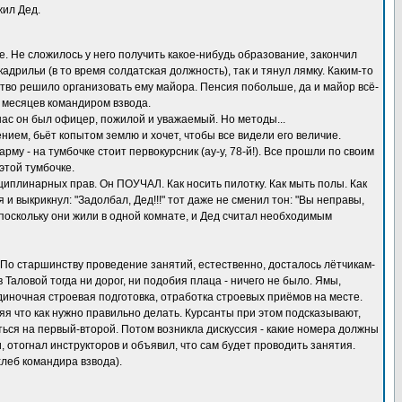
жил Дед.
е. Не сложилось у него получить какое-нибудь образование, закончил
рильи (в то время солдатская должность), так и тянул лямку. Каким-то
тво решило организовать ему майора. Пенсия побольше, да и майор всё-
о месяцев командиром взвода.
нас он был офицер, пожилой и уважаемый. Но методы...
нием, бьёт копытом землю и хочет, чтобы все видели его величие.
у - на тумбочке стоит первокурсник (ау-у, 78-й!). Все прошли по своим
этой тумбочке.
сциплинарных прав. Он ПОУЧАЛ. Как носить пилотку. Как мыть полы. Как
 и выкрикнул: "Задолбал, Дед!!!" тот даже не сменил тон: "Вы неправы,
, поскольку они жили в одной комнате, и Дед считал необходимым
а. По старшинству проведение занятий, естественно, досталось лётчикам-
 Таловой тогда ни дорог, ни подобия плаца - ничего не было. Ямы,
одиночная строевая подготовка, отработка строевых приёмов на месте.
яя что как нужно правильно делать. Курсанты при этом подсказывают,
аться на первый-второй. Потом возникла дискуссия - какие номера должны
и, отогнал инструкторов и объявил, что сам будет проводить занятия.
хлеб командира взвода).