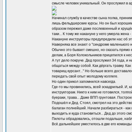
смысле человек уникальный. Он прослужил в арм
Начинал службу в качестве сына полка, приним
лишь фельдшерские курсы. Но он был хорошим ч
образом пережил даже послевоенный и хрущёвс
таки... К тому же накануне у него умерла жена
Накануне инструкторы предупредили нас об это
Наверняка все знают о "синдроме маленького н
Обычно это бывает смешно, но сказать прямо е
делам, а Боря Колокольников прицепился к несч
А тут дело покруче. Дед прослужил 34 года, и 
общаться между собой. Как дёргать травку. Как
товарищ курсант..." Но больше всего доставал
передать свой опыт молодому коллеге.
Но один прикол запомнился навсегда.
Где-то мы провинились, всей эскадрильей. И, к
инструкторам. Никто к ним не готовился, толпо
буераки, трава... Даже ВПП грунтовая. Постро
Подошёл и Дед. Стоял, смотрел на это действо
балаган полнейший. Начали разбираться - как 
выходить и куда становиться... Дед до этого с
Пилоты обрадовались, отошли подальше, наблюд
Всё дальнейшее уместилось в две его команды