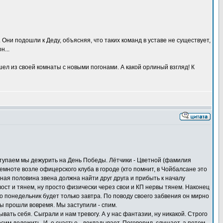
Они подошли к Деду, объясняя, что таких команд в уставе не существует,
н...
ел из своей комнаты с новыми погонами. А какой орлиный взгляд! К
аступаем мы дежурить на День Победы. Лётчики - Цветной (фамилия
темноте возле офицерского клуба в городе (кто помнит, в Чойбалсане это
тная половина звена должна найти друг друга и прибыть к началу
вост и тянем, ну просто физически через свои и КП нервы тянем. Наконец
то понедельник будет только завтра. По поводу своего забвения он мирно
ды прошли вовремя. Мы заступили - спим.
ать себя. Сыграли и нам тревогу. А у нас фантазии, ну никакой. Строго