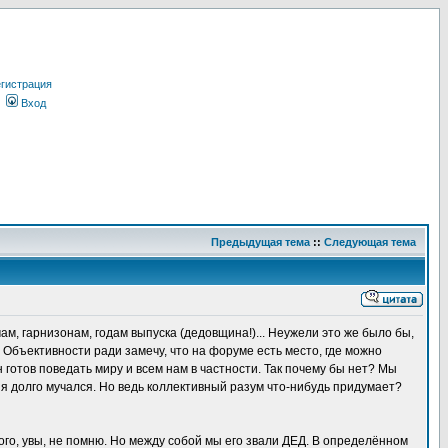
гистрация
Вход
Предыдущая тема
::
Следующая тема
м, гарнизонам, годам выпуска (дедовщина!)... Неужели это же было бы,
 Объективности ради замечу, что на форуме есть место, где можно
н готов поведать миру и всем нам в частности. Так почему бы нет? Мы
ь я долго мучался. Но ведь коллективный разум что-нибудь придумает?
рого, увы, не помню. Но между собой мы его звали ДЕД. В определённом