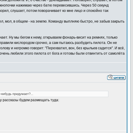
сим доложить. И, о счастье - докладывает. Поговорил, слушает, а потом
 и кнопочки нажимаю через батю перевесившись. Через 50 секунд
ворил, слушает, потом поворачивает ко мне лицо и спокойно так
шел, мол, в общем - на землю. Команду выплняю быстро, не забыв закрыть
чает. Ну мы бегом к нему, открываем фонарь-висит на ремнях, только
правили кислородом срочно, а сам пытаюсь разбудить пилота. Он не
олову и негромко говорит: "Перехватил, вон, без крыльев садится". И всё,
очень любили этого пилота от бога и готовы были отвинтить от самолёта
-нибудь придумает?...
у рассказы будем размещать туда: