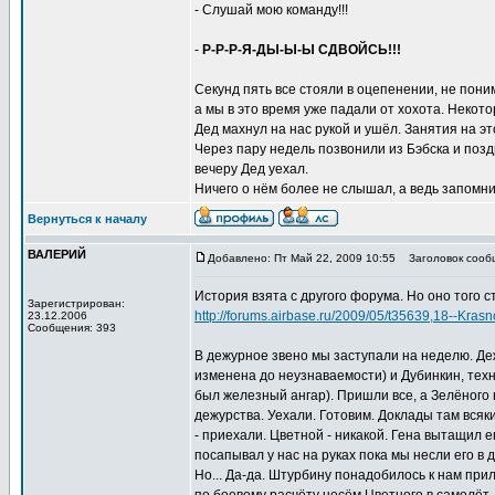
- Слушай мою команду!!!
-
Р-Р-Р-Я-ДЫ-Ы-Ы СДВОЙСЬ!!!
Секунд пять все стояли в оцепенении, не пони
а мы в это время уже падали от хохота. Некотор
Дед махнул на нас рукой и ушёл. Занятия на эт
Через пару недель позвонили из Бэбска и позд
вечеру Дед уехал.
Ничего о нём более не слышал, а ведь запомнил
Вернуться к началу
ВАЛЕРИЙ
Добавлено: Пт Май 22, 2009 10:55
Заголовок сооб
История взята с другого форума. Но оно того ст
Зарегистрирован:
http://forums.airbase.ru/2009/05/t35639,18--Kra
23.12.2006
Сообщения: 393
В дежурное звено мы заступали на неделю. Деж
изменена до неузнаваемости) и Дубинкин, техни
был железный ангар). Пришли все, а Зелёного н
дежурства. Уехали. Готовим. Доклады там всяк
- приехали. Цветной - никакой. Гена вытащил е
посапывал у нас на руках пока мы несли его в
Но... Да-да. Штурбину понадобилось к нам при