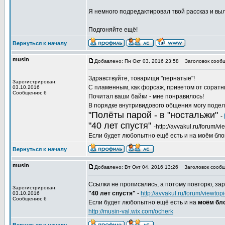
Я немного подредактировал твой рассказ и выл
Подгоняйте ещё!
Вернуться к началу
musin
Добавлено: Пн Окт 03, 2016 23:58
Заголовок сообщ
Здравствуйте, товарищи "пернатые"!
Зарегистрирован:
С пламенным, как форсаж, приветом от соратн
03.10.2016
Сообщения: 6
Почитал ваши байки - мне понравилось!
В порядке внутривидового общения могу подел
"Полёты парой - в "ностальжи"
-
"40 лет спустя"
-http://avvakul.ru/forum/
Если будет любопытно ещё есть и на моём блоге,
Вернуться к началу
musin
Добавлено: Вт Окт 04, 2016 13:26
Заголовок сообщ
Ссылки не прописались, а потому повторю, зар
Зарегистрирован:
"40 лет спустя"
-
http://avvakul.ru/forum/viewt
03.10.2016
Сообщения: 6
Если будет любопытно ещё есть и на
моём бло
http://musin-val.wix.com/ocherk