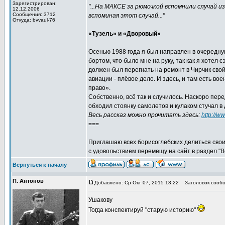
Зарегистрирован:
"...На МАКСЕ за рюмочкой вспомнили случай 
12.12.2006
Сообщения: 3712
вспоминая этот случай..."
Откуда: bvvaul-76
«Тузель» и «Дворовый»
Осенью 1988 года я был направлен в очередну
бортом, что было мне на руку, так как я хотел
должен был перегнать на ремонт в Чирчик свой
авиации - плёвое дело. И здесь, и там есть в
право».
Собственно, всё так и случилось. Наскоро пер
обходил стоянку самолетов и кулаком стучал в 
Весь рассказ можно прочитать здесь:
http://w
===
Приглашаю всех борисоглебских делиться свои
с удовольствием перемещу на сайт в раздел "
Вернуться к началу
П. Антонов
Добавлено: Ср Окт 07, 2015 13:22
Заголовок сообщ
Ушакову
Тогда конспектируй "старую историю"