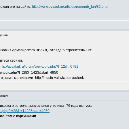
ожил его на сайте:
http://www.bvvaul.ru/articles/rememb_fun/82.php
ения:
иков из Армавирского ВВАУЛ,- отряда "истребительных".
иться своими.
http://avvakul.ru/forum/viewtopic.php?f=12&t=6781
viewtopic.php?f=28&t=1423&start=4950
 там с картинками -http://musin-val.wix.com/ocherk
ения:
исовка о встрече выпускников училища -76 года выпуска-
opic.php?f=28&t=1423&start=4950
ге, там с картинками
-