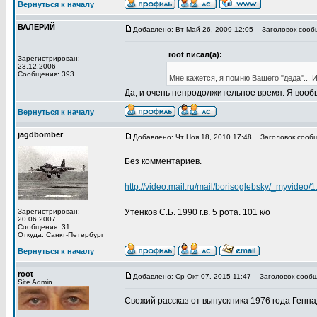
Вернуться к началу
ВАЛЕРИЙ
Добавлено: Вт Май 26, 2009 12:05
Заголовок сообщ
root писал(а):
Зарегистрирован:
23.12.2006
Сообщения: 393
Мне кажется, я помню Вашего "деда"... 
Да, и очень непродолжительное время. Я вообщ
Вернуться к началу
jagdbomber
Добавлено: Чт Ноя 18, 2010 17:48
Заголовок сообщ
Без комментариев.
http://video.mail.ru/mail/borisoglebsky/_myvideo/1
_________________
Зарегистрирован:
Утенков С.Б. 1990 г.в. 5 рота. 101 к/о
20.06.2007
Сообщения: 31
Откуда: Санкт-Петербург
Вернуться к началу
root
Добавлено: Ср Окт 07, 2015 11:47
Заголовок сообщ
Site Admin
Свежий рассказ от выпускника 1976 года Генна