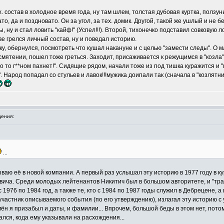
. состав в холодное время года, ну там шлем, толстая дубовая куртка, ползун
, да и поздновато. Он за угол, за тех. домик. Другой, такой же ушлый и не б
 ну и стал ловить "кайф!" (Успел!!!). Второй, тихонечко подставил совковую л
ве грелся личный состав, ну и поведал историю.
у, обернулся, посмотреть что кушал накануне и с целью "замести следы". О м
 смятении, пошел тоже греться. Заходит, присаживается к режущимся в "козла
о то г**ном пахнет!". Сидящие рядом, начали тоже из под тишка куражится и 
 Народ попадал со стульев и лавок!!!мужика доипали так (сначала в "козлятник
ения:
...
ваю её в новой компании. А первый раз услышал эту историю в 1977 году в к
вича. Среди молодых лейтенантов Никитич был в большом авторитете, и "тр
 1976 по 1984 год, а также те, кто с 1984 по 1987 годы служил в Дебрецене, а 
и участник описываемого события (по его утверждению), излагал эту историю 
ён я призабыл и даты, и фамилии... Впрочем, большой беды в этом нет, пото
ался, кода ему указывали на расхождения...