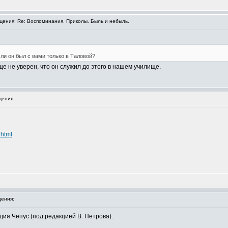
ения: Re: Воспоминания. Приколы. Быль и небыль.
Или он был с вами только в Таловой?
е не уверен, что он служил до этого в нашем училище.
ения:
.html
ения:
дия Чепус (под редакцией В. Петрова).