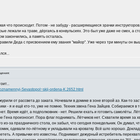
мая что происходит. Потом - не забуду - расширяющиеся зрачки инструкторов. 
ые лежали на траве, дёргаясь в конвульсиях. Это был уже даже не смех, а сто
ом закончились, а память осталась.
равили Деда с присвоением ему звания "майор". Уже через три минуты он выш
ся...
щения:
оит...
snoznamennyj-Sevastopol~skij-ordena-K.2652.html
урили от рассвета до заката. Ночевали в домике в зоне второй аэ. Как-то з
ки - я и ещё кто-то, уже не помню. Техник звена Гена Зайцев. Собираемся в 
ет. Время идёт, а подполковник - нет. Решили ехать и готовить самолёты. Лё
ие Гена произносит. Пора флаг поднимать. Лётчиков нет. Схватили время за х
го из-за праздничного стола, он забыл, что сегодня понедельник. Он думал, ч
 домик, одевали по-лётному и укладывали на кроватку. Всё шло хорошо. Докла
лететь. А привычки его известны. Поднимает дежурный истребитель перехватыв