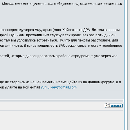
з... Может кто-то из участников себя узнают и, может тоже посмеются
огранпереходу через Амударью (мост Хайратон) в ДРА. Летели военным
Юркой Пушиком, проходившим службу в тех краях. Как раз в эти дни он
о там мы условились встретиться. Ну, что для пехоты расстояние, для
ратья-пилоты. В конце концов, есть ЗАСовская связь, и есть «телефонное
астей, которые дислоцировались в районе аэродрома, я уже через час
щё не стёрлись из нашей памяти. Размещайте их на данном форуме, а я
рисылайте на мой e-mail
yuri.u.kiev@gmail.com