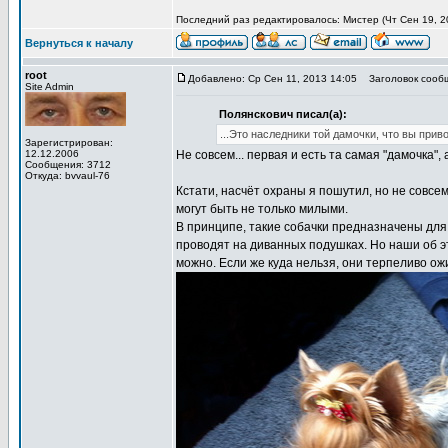
Последний раз редактировалось: Мистер (Чт Сен 19, 20
Вернуться к началу
root
Добавлено: Ср Сен 11, 2013 14:05
Заголовок сооб
Site Admin
Полянскович писал(а):
...Это наследники той дамочки, что вы прив
Зарегистрирован:
12.12.2006
Не совсем... первая и есть та самая "дамочка",
Сообщения: 3712
Откуда: bvvaul-76
Кстати, насчёт охраны я пошутил, но не совсем:
могут быть не только милыми.
В принципе, такие собачки предназначены для
проводят на диванных подушках. Но наши об эт
можно. Если же куда нельзя, они терпеливо о