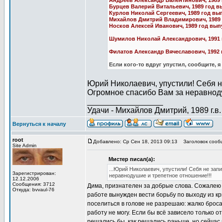
Андреев Александр Валентинович, 1989 
Бурцев Валерий Витальевич, 1989 год в
Курлов Николай Сергеевич, 1989 год вы
Михайлов Дмитрий Владимирович, 1989 
Носков Алексей Иванович, 1989 год вып
Шумилов Николай Александрович, 1991 
Филатов Александр Вячеславович, 1992 г
Если кого-то вдруг упустил, сообщите, я
Юрий Николаевич, упустили! Себя не 
Огромное спасибо Вам за неравноду
_________________
Удачи - Михайлов Дмитрий, 1989 г.в.
Вернуться к началу
root
Добавлено: Ср Сен 18, 2013 09:13
Заголовок сооб
Site Admin
Мистер писал(а):
...Юрий Николаевич, упустили! Себя не запи
Зарегистрирован:
неравнодушие и трепетное отношение!!!
12.12.2006
Сообщения: 3712
Дима, признателен за добрые слова. Сожалею 
Откуда: bvvaul-76
работе вынужден вести борьбу по выходу из кр
поселиться в голове не разрешаю: жалко броса
работу не могу. Если бы всё зависело только о
решались бы, как решались раньше, но сейчас п