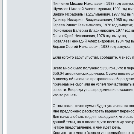
Пипченко Михаил Николаевич, 1988 год выпуск
Шумилов Николай Александрович, 1991 год вып
Вафин Исрафиль Габдулманович, 1977 год вып
Гуливер Илларион Владиславович, 1985 год вы
Гареев Ришат Газизьянович, 1976 год выпуска;
Пономарев Валерий Владимирович, 1977 год в
Ганин Юрий Николаевич, 1978 год выпуска;
Поваляев Геннадий Александрович, 1984 год в
Борзов Сергей Николаевич, 1988 год выпуска.
Если кого-то вдруг упустил, сообщите, я внесу 
Всего мною было получено 5350 грн., что в пе
656,04 американских доллара. Сумма вполне до
А посему объявляю о прекращении сбора денег 
причинам не смог или не успел поучаствовать 
совести. Впереди у нас продолжение оказания
что-то решать.
О том, какая точно сумма будет уплачена за хо
мне предложено рассмотреть вариант переноса 
Для начала объясню для несведущих, что есть 
данной темы, но я полагал, что поскольку раск
четкое представление, о чём идёт речь.
Хостинг - это место (сервер у определённого 