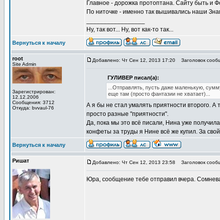
Главное - дорожка протоптана. Сайту быть и Ф
По ниточке - именно так вышивались наши Знам
_________________
Ну, так вот... Ну, вот как-то так...
Вернуться к началу
root
Добавлено: Чт Сен 12, 2013 17:20
Заголовок сооб
Site Admin
ГУЛИВЕР писал(а):
...Отправлять, пусть даже маленькую, сумму
Зарегистрирован:
еще там (просто фантазии не хватает)...
12.12.2006
Сообщения: 3712
А я бы не стал умалять приятности второго. А т
Откуда: bvvaul-76
просто разные "приятности".
Да, пока мы это всё писали, Нина уже получил
конфеты за труды я Нине всё же купил. За свой
Вернуться к началу
Ришат
Добавлено: Чт Сен 12, 2013 23:58
Заголовок сооб
Юра, сообщение тебе отправил вчера. Сомнев