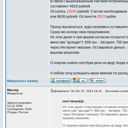
В связи с вышесказанным считаем потраченными 
составляет 4819 рублей.
Осталось
19160
рублей. Считаю необходимым от
или 9638 рублей. Останется
9522
рубля.
Прошу высказаться, куда направить оставшиес
Сразу же изложу свои предложения.
Из этих денег я при вашем согласии потратил б
меня уже "доходит"): 600 грн. - батарея, 700 г
через Интернет-магазин. Оставшиеся деньги - 
вашему решению.
О покупке нового ноутбука речь не веду. Когда
А сейчас хочу услышать ваше мнение по расход
Вернуться к началу
Мистер
Добавлено: Пн Окт 07, 2013 18:16
Заголовок сообщ
Модератор
root писал(а):
Зарегистрирован:
13.12.2006
Из этих денег я при вашем согласии потрати
Сообщения: 2043
меня уже "доходит"): 600 грн. - батарея, 7
Откуда: Россия
через Интернет-магазин. Оставшиеся деньги
вашему решению.
О покупке нового ноутбука речь не веду. Ко