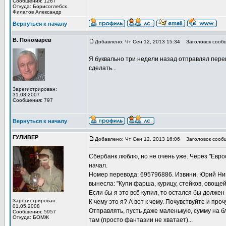
Сообщения: 1267
Откуда: Борисоглебск
Филатов Александр
Вернуться к началу
В. Пономарев
Добавлено: Чт Сен 12, 2013 15:34
Заголовок сооб
Я буквально три недели назад отправлял перево
сделать...
Зарегистрирован:
31.08.2007
Сообщения: 797
Вернуться к началу
ГУЛИВЕР
Добавлено: Чт Сен 12, 2013 16:06
Заголовок сооб
Сбербанк люблю, но не очень уже. Через "Евро
начал.
Номер перевода: 695796886. Извини, Юрий Ник
вынесла: "Купи фарша, курицу, стейков, овощей 
Если бы я это всё купил, то остался бы должен
Зарегистрирован:
К чему это я? А вот к чему. Почувствуйте и проч
01.05.2008
Отправлять, пусть даже маленькую, сумму на б
Сообщения: 5957
Откуда: БОМЖ
там (просто фантазии не хватает)...