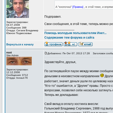
А "кнопочка"
[Правка]
, в этой теме, и впря
Подправил.
Зарегистрирован:
Свои сообщения, в этой теме, теперь можно ре
04.07.2008
Сообщения: 398
_________________
Откуда: Сигаев Владимир
Помощь молодым пользователям Инет...
Южное Подмосковье
Содержание тем форума и сайта
Вернуться к началу
root
Добавлено: Пн Окт 07, 2013 17:28
Заголовок сообщ
Site Admin
Здравствуйте, друзья,
Зарегистрирован:
По затянувшейся паузе между моими сообщения
12.12.2006
Сообщения: 3712
деньгами в неизвестном направлении
Други
Откуда: bvvaul-76
работает, значит деньги ушли по целевому н
"Кто-то" ошибается, а "Другие" правы. Просто 
вопросами, позволил себе несколько затянуть 
Теперь же докладываю:
Свой вклад в оплату хостинга внесли:
Голынский Владимир Сергеевич, 1988 год выпу