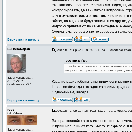
сталкивался... Всё же не оставляю надежды, ч
контролировать, да заниматься вопросами стр
сам и руководитель и секретарь, и водитель и 
облом, но когда ею будут заниматься другие, 
нагрузку принимают на себя выходные. А неос
Окончательное решение по серверу, а также ск
Вернуться к началу
В. Пономарев
Добавлено: Ср Сен 18, 2013 11:54
Заголовок сооб
root писал(а):
Если бы всё зависело только от меня и от 
как решались раньше, но сейчас приходится
Зарегистрирован:
31.08.2007
Юра, не ради любопытства пишу, если можно к
Сообщения: 797
Не оставайся один на один со своими трудност
С уважением, Валера
Вернуться к началу
root
Добавлено: Ср Сен 18, 2013 22:30
Заголовок сооб
Site Admin
Валера, спасибо за отклик и готовность помочь
В принципе, я ни от кого ничего не скрываю, и
Зарегистрирован:
каждый из нас начнёт делиться своими трудностя