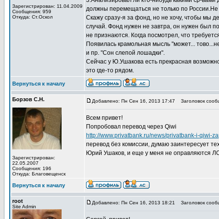
3.Анализировал ли кто-нибудь какими ср-вам
Зарегистрирован: 11.04.2009
должны перемещаться не только по России.Не у
Сообщения: 959
Откуда: Ст.Оскол
Скажу сразу-я за фонд, но не хочу, чтобы мы д
случай. Фонд нужен не завтра, он нужен был п
не признаются. Когда посмотрел, что требуется
Появилась крамольная мысль "может... тово...
и пр. "Сон слепой лошадки".
Сейчас у Ю.Ушакова есть прекрасная возможно
это где-то рядом.
Вернуться к началу
Борзов С.Н.
Добавлено: Пн Сен 16, 2013 17:47
Заголовок сооб
Всем привет!
Попробовал перевод через Qiwi
http://www.privatbank.ru/news/privatbank-i-qiwi-za
перевод без комиссии, думаю заинтересует тех,
Юрий Ушаков, и еще у меня не оправляются ЛС,
Зарегистрирован:
22.05.2007
Сообщения: 196
Откуда: Благовещенск
Вернуться к началу
root
Добавлено: Пн Сен 16, 2013 18:21
Заголовок сооб
Site Admin