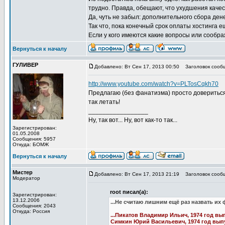
трудно. Правда, обещают, что ухудшения качест
Да, чуть не забыл: дополнительного сбора ден
Так что, пока конечный срок оплаты хостинга 
Если у кого имеются какие вопросы или сообра
Вернуться к началу
ГУЛИВЕР
Добавлено: Вт Сен 17, 2013 00:50
Заголовок сооб
http://www.youtube.com/watch?v=PLTosCqkh70
Предлагаю (без фанатизма) просто довериться 
так летать!
_________________
Ну, так вот... Ну, вот как-то так...
Зарегистрирован:
01.05.2008
Сообщения: 5957
Откуда: БОМЖ
Вернуться к началу
Мистер
Добавлено: Вт Сен 17, 2013 21:19
Заголовок сооб
Модератор
root писал(а):
Зарегистрирован:
13.12.2006
...Не считаю лишним ещё раз назвать их
Сообщения: 2043
Откуда: Россия
...Пикатов Владимир Ильич, 1974 год вы
Симкин Юрий Васильевич, 1974 год вып