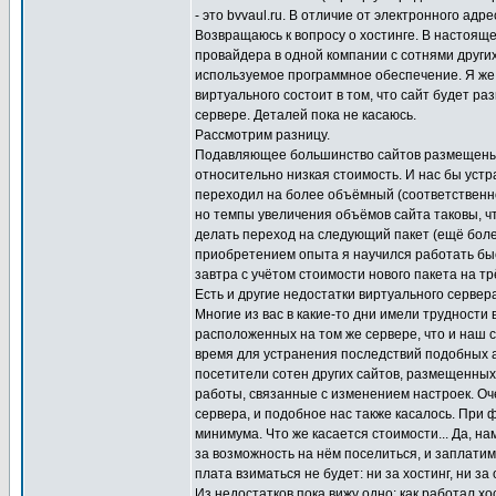
- это bvvaul.ru. В отличие от электронного ад
Возвращаюсь к вопросу о хостинге. В настояще
провайдера в одной компании с сотнями других
используемое программное обеспечение. Я же 
виртуального состоит в том, что сайт будет р
сервере. Деталей пока не касаюсь.
Рассмотрим разницу.
Подавляющее большинство сайтов размещены н
относительно низкая стоимость. И нас бы устр
переходил на более объёмный (соответственно
но темпы увеличения объёмов сайта таковы, ч
делать переход на следующий пакет (ещё боле
приобретением опыта я научился работать быст
завтра с учётом стоимости нового пакета на тр
Есть и другие недостатки виртуального сервер
Многие из вас в какие-то дни имели трудности 
расположенных на том же сервере, что и наш 
время для устранения последствий подобных ат
посетители сотен других сайтов, размещенных 
работы, связанные с изменением настроек. Оч
сервера, и подобное нас также касалось. При
минимума. Что же касается стоимости... Да, нам
за возможность на нём поселиться, и запла
плата взиматься не будет: ни за хостинг, ни 
Из недостатков пока вижу одно: как работал хо