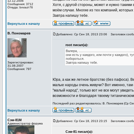
12.12.2006
Сообщения: 3712
Хотя, с другой стороны, может и нужно такими 
Откуда: bvvaul-76
моём случае. Многие из тех компаний, которых
Завтра напишу тебе.
Вернуться к началу
В. Пономарев
Добавлено: Ср Сен 18, 2013 23:06
Заголовок сооб
root писал(а):
Валера, ...........................................
они есть у каждого, или почти у каждого), тут такое начн
побороться.
Зарегистрирован:
Завтра напишу тебе.
31.08.2007
Сообщения: 797
Юра, а как же летное братство (без пафоса). В
малые народы очень живучи? Вот именно, там 
"малый народ", только вот не все могут увидет
возможности и благодаря твоему титаническому
Последний раз редактировалось: В. Пономарев (Ср Сен 
Вернуться к началу
Сэм-81М
Добавлено: Ср Сен 18, 2013 23:15
Заголовок сооб
Администратор форума
Сэм-81 писал(а):