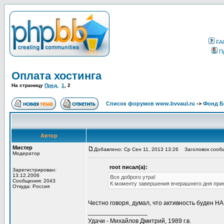
FA
П
Оплата хостинга
На страницу
Пред.
1
,
2
Список форумов www.bvvaul.ru
->
Фонд 
Автор
Мистер
Добавлено: Ср Сен 11, 2013 13:26
Заголовок сооб
Модератор
root писал(а):
Зарегистрирован:
13.12.2006
Все доброго утра!
Сообщения: 2043
К моменту завершения вчерашнего дня приня
Откуда: Россия
Честно говоря, думал, что активность буден Н
_________________
Удачи - Михайлов Дмитрий, 1989 г.в.