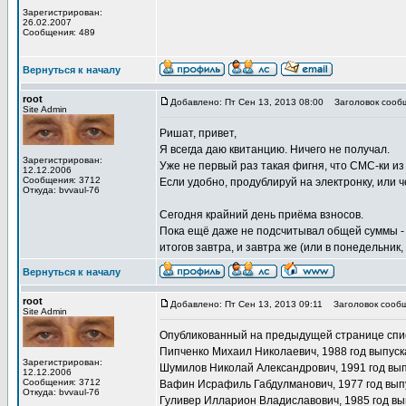
Зарегистрирован:
26.02.2007
Сообщения: 489
Вернуться к началу
root
Добавлено: Пт Сен 13, 2013 08:00
Заголовок сооб
Site Admin
Ришат, привет,
Я всегда даю квитанцию. Ничего не получал.
Зарегистрирован:
Уже не первый раз такая фигня, что СМС-ки из Р
12.12.2006
Сообщения: 3712
Если удобно, продублируй на электронку, или 
Откуда: bvvaul-76
Сегодня крайний день приёма взносов.
Пока ещё даже не подсчитывал общей суммы - 
итогов завтра, и завтра же (или в понедельни
Вернуться к началу
root
Добавлено: Пт Сен 13, 2013 09:11
Заголовок сообщ
Site Admin
Опубликованный на предыдущей странице спис
Пипченко Михаил Николаевич, 1988 год выпуск
Зарегистрирован:
Шумилов Николай Александрович, 1991 год вып
12.12.2006
Сообщения: 3712
Вафин Исрафиль Габдулманович, 1977 год вып
Откуда: bvvaul-76
Гуливер Илларион Владиславович, 1985 год вы