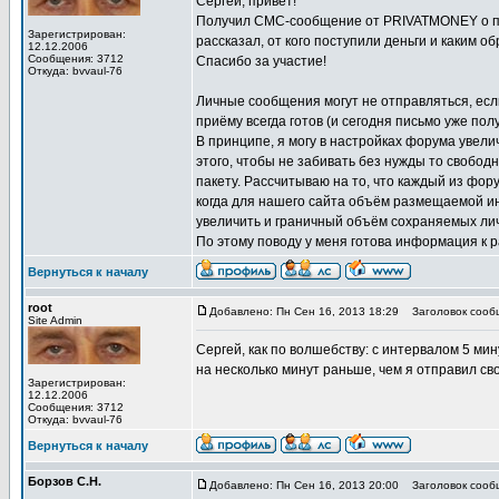
Сергей, привет!
Получил СМС-сообщение от PRIVATMONEY о пос
Зарегистрирован:
рассказал, от кого поступили деньги и каким о
12.12.2006
Сообщения: 3712
Спасибо за участие!
Откуда: bvvaul-76
Личные сообщения могут не отправляться, есл
приёму всегда готов (и сегодня письмо уже полу
В принципе, я могу в настройках форума увел
этого, чтобы не забивать без нужды то свобод
пакету. Рассчитываю на то, что каждый из фор
когда для нашего сайта объём размещаемой ин
увеличить и граничный объём сохраняемых ли
По этому поводу у меня готова информация к 
Вернуться к началу
root
Добавлено: Пн Сен 16, 2013 18:29
Заголовок сооб
Site Admin
Сергей, как по волшебству: с интервалом 5 ми
на несколько минут раньше, чем я отправил св
Зарегистрирован:
12.12.2006
Сообщения: 3712
Откуда: bvvaul-76
Вернуться к началу
Борзов С.Н.
Добавлено: Пн Сен 16, 2013 20:00
Заголовок сооб