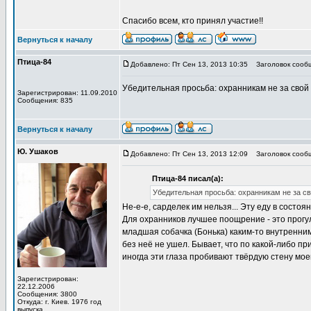
Спасибо всем, кто принял участие!!
Вернуться к началу
Птица-84
Добавлено: Пт Сен 13, 2013 10:35
Заголовок сооб
Убедительная просьба: охранникам не за свой 
Зарегистрирован: 11.09.2010
Сообщения: 835
Вернуться к началу
Ю. Ушаков
Добавлено: Пт Сен 13, 2013 12:09
Заголовок сооб
Птица-84 писал(а):
Убедительная просьба: охранникам не за св
Не-е-е, сарделек им нельзя... Эту еду в состо
Для охранников лучшее поощрение - это прогул
младшая собачка (Бонька) каким-то внутренним
без неё не ушел. Бывает, что по какой-либо при
иногда эти глаза пробивают твёрдую стену моей
Зарегистрирован:
22.12.2006
Сообщения: 3800
Откуда: г. Киев. 1976 год
выпуска