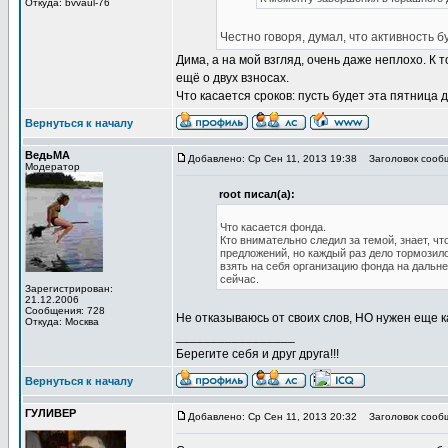
Откуда: bvvaul-76
Честно говоря, думал, что активность 
Дима, а на мой взгляд, очень даже неплохо. К
ещё о двух взносах.
Что касается сроков: пусть будет эта пятница д
Вернуться к началу
ВедьМА
Добавлено: Ср Сен 11, 2013 19:38
Заголовок сооб
Модератор
root писал(а):
Что касается фонда.
Кто внимательно следил за темой, знает, ч
предложений, но каждый раз дело тормозило
взять на себя организацию фонда на дальней
сейчас.
Зарегистрирован:
21.12.2006
Сообщения: 728
Не отказываюсь от своих слов, НО нужен еще ка
Откуда: Москва
_________________
Берегите себя и друг друга!!!
Вернуться к началу
ГУЛИВЕР
Добавлено: Ср Сен 11, 2013 20:32
Заголовок сооб