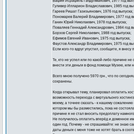
Вафин Исрафиль Габдулманович, 1977 год вып
Гуливер Илларион Владиславович, 1985 год вы
Гареев Ришат Газизьянович, 1976 год выпуска;
Пономарев Валерий Владимирович, 1977 год в
Ганин Юрий Николаевич, 1978 год выпуска;
Поваляев Геннадий Александрович, 1984 год в
Борзов Сергей Николаевич, 1988 год выпуска;
Ефимов Евгений Иванович, 1975 год выпуска;
Фаустов Александр Владимирович, 1975 год вы
Если кого-то вдруг упустил, сообщите, я внесу 
Те, кто не успел или по какой-либо причине не
внести эти деньги в фонд помощи Музею, или н
Всего мною получено 5970 грн., что по сегодн
сохранены.
Когда открывал тему, планировал оплатить хос
возможность перехода с виртуальонго хостинга 
моему, а точнее сказать - к нашему сожалению
котором мы бы разместились, пока не состояла
причине я не стал вносить предоплату намног
Не получилось оплатить вперёд и доменное имя 
один год. Почему - не спрашивайте: не знаю са
даты деньги с меня тоже не хотят брать в соот