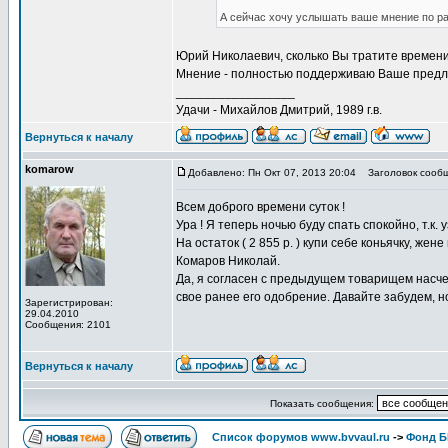
А сейчас хочу услышать ваше мнение по ра
Юрий Николаевич, сколько Вы тратите времени, 
Мнение - полностью поддерживаю Ваше предло
_________________
Удачи - Михайлов Дмитрий, 1989 г.в.
Вернуться к началу
komarow
Добавлено: Пн Окт 07, 2013 20:04
Заголовок сообщ
Всем доброго времени суток !
Ура ! Я теперь ночью буду спать спокойно, т.к.
На остаток ( 2 855 р. ) купи себе коньячку, жене
Комаров Николай.
Да, я согласен с предыдущем товарищем насче
свое ранее его одобрение. Давайте забудем, н
Зарегистрирован:
29.04.2010
Сообщения: 2101
Вернуться к началу
Показать сообщения:
Список форумов www.bvvaul.ru
->
Фонд 