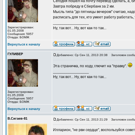
Сегодня пошел на почту перевод сделать, а, бл
Завтра побреду в Сбербанк за 2 км.
Мысль типа "до пятницы вечером" считаю, надо 
расписать для тех, кто умеет работу работать,
_________________
Зарегистрирован:
Ну, так вот... Ну, вот как-то так...
01.05.2008
Сообщения: 5957
Откуда: БОМЖ
Вернуться к началу
ГУЛИВЕР
Добавлено: Ср Сен 11, 2013 20:38
Заголовок сооб
Эта страничка, по ходу, глючит на "правку".
_________________
Ну, так вот... Ну, вот как-то так...
Зарегистрирован:
01.05.2008
Сообщения: 5957
Откуда: БОМЖ
Вернуться к началу
В.Сигаев-81
Добавлено: Ср Сен 11, 2013 21:29
Заголовок сооб
Илларион, "не рви сердце", воспользуйся сов