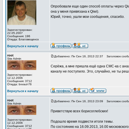
Опробовали еще один способ оплаты через Qiwi
она у меня привязана к Qiwi).
Юрий, точно, ушли мои сообщения, спасибо.
Зарегистрирован:
22.05.2007
Сообщения: 196
Откуда: Благовещенск
Вернуться к началу
root
Добавлено: Пн Сен 16, 2013 22:37
Заголовок сооб
Site Admin
Серёжа, а мне пришла ещё одна СМС-ка с ана
каналу не поступило. Это, случайно, не ты реш
Зарегистрирован:
12.12.2006
Сообщения: 3712
Откуда: bvvaul-76
Вернуться к началу
root
Добавлено: Пн Сен 16, 2013 23:09
Заголовок сооб
Site Admin
Приветствую всех борисоглебских!
Зарегистрирован:
Подошло время подвести итоги темы.
12.12.2006
Сообщения: 3712
По состоянию на 16.09.2013, 16.00 московског