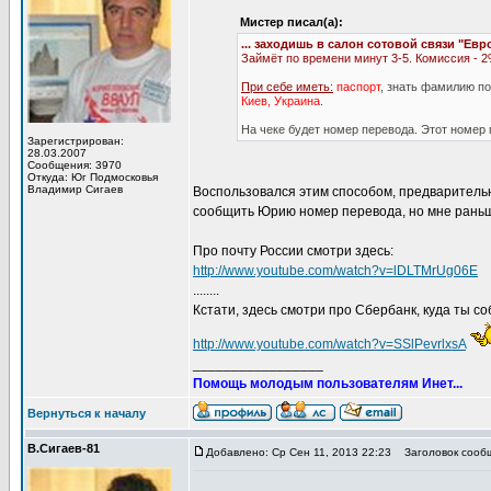
Мистер писал(а):
... заходишь в салон сотовой связи "Евр
Займёт по времени минут 3-5. Комиссия - 2
При себе иметь:
паспорт
, знать фамилию п
Киев, Украина
.
На чеке будет номер перевода. Этот номер
Зарегистрирован:
28.03.2007
Сообщения: 3970
Откуда: Юг Подмосковья
Владимир Сигаев
Воспользовался этим способом, предварительн
сообщить Юрию номер перевода, но мне раньш
Про почту России смотри здесь:
http://www.youtube.com/watch?v=lDLTMrUg06E
........
Кстати, здесь смотри про Сбербанк, куда ты со
http://www.youtube.com/watch?v=SSlPevrlxsA
_________________
Помощь молодым пользователям Инет...
Вернуться к началу
В.Сигаев-81
Добавлено: Ср Сен 11, 2013 22:23
Заголовок сооб