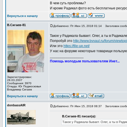
В чем суть проблемы?
И кроме Радикал фото есть бесплатные ресур
Вернуться к началу
В.Сигаев-81
Добавлено: Пт Июн 15, 2018 01:14
Заголовок сооб
Такое у Радикала бывает. Олег, а ты в Радик
Попробуй это
http://www.bvvaul.ru/forum/viewt
Или это
https://file-up.net/
У нас на форуме некоторые товарищи пользую
_________________
Помощь молодым пользователям Инет...
Зарегистрирован:
28.03.2007
Сообщения: 3970
Откуда: Юг Подмосковья
Владимир Сигаев
Вернуться к началу
donbassAIR
Добавлено: Пт Июн 15, 2018 08:37
Заголовок сооб
В.Сигаев-81 писал(а):
Такое у Радикала бывает. Олег, а ты в Ра