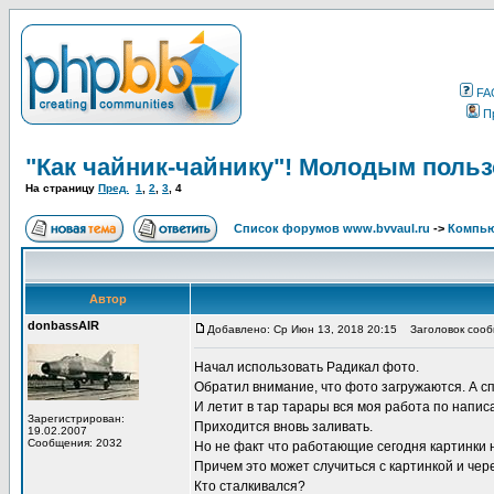
FA
П
"Как чайник-чайнику"! Молодым поль
На страницу
Пред.
1
,
2
,
3
,
4
Список форумов www.bvvaul.ru
->
Компью
Автор
donbassAIR
Добавлено: Ср Июн 13, 2018 20:15
Заголовок сооб
Начал использовать Радикал фото.
Обратил внимание, что фото загружаются. А
И летит в тар тарары вся моя работа по напис
Зарегистрирован:
Приходится вновь заливать.
19.02.2007
Сообщения: 2032
Но не факт что работающие сегодня картинки 
Причем это может случиться с картинкой и чере
Кто сталкивался?