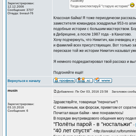
Ушакову
Зарегистрирован:
Тогда конспектируй "старую историю"
.
12.12.2006
Сообщения: 3707
Откуда: bvvaul-76
Классная байка! Я тоже периодически рассказы
заместителя командира эскадрильи 953-го апи
подобные истории с большим мастерством. Борю,
в Дебрецене, а после 1987 года - в Канатово.
Хочу подчеркнуть, что Никитич, как очевидец 
и фамилий всех присутствующих. Вот только за
пересказе той же истории Никитич называл уже
Я немного подредактировал твой рассказ и выл
Подгоняйте ещё!
Вернуться к началу
musin
Добавлено: Пн Окт 03, 2016 23:58
Заголовок сообщ
Здравствуйте, товарищи "пернатые"!
Зарегистрирован:
С пламенным, как форсаж, приветом от соратн
03.10.2016
Сообщения: 6
Почитал ваши байки - мне понравилось!
В порядке внутривидового общения могу подел
"Полёты парой - в "ностальжи"
-
"40 лет спустя"
-http://avvakul.ru/forum/