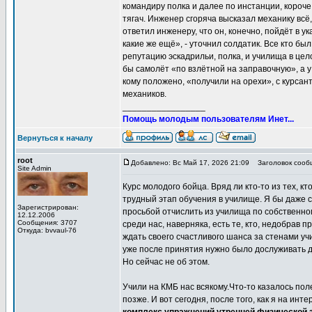
командиру полка и далее по инстанции, короче
тягач. Инженер сгоряча высказал механику всё,
ответил инженеру, что он, конечно, пойдёт в ук
какие же ещё», - уточнил солдатик. Все кто бы
репутацию эскадрильи, полка, и училища в цел
бы самолёт «по взлётной на заправочную», а у
кому положено, «получили на орехи», с курсан
механиков.
_________________
Помощь молодым пользователям Инет...
Вернуться к началу
root
Добавлено: Вс Май 17, 2026 21:09
Заголовок сообщ
Site Admin
Курс молодого бойца. Вряд ли кто-то из тех, к
трудный этап обучения в училище. Я бы даже с
Зарегистрирован:
просьбой отчислить из училища по собственно
12.12.2006
Сообщения: 3707
среди нас, наверняка, есть те, кто, недобрав 
Откуда: bvvaul-76
ждать своего счастливого шанса за стенами уч
уже после принятия нужно было дослуживать д
Но сейчас не об этом.
Учили на КМБ нас всякому.Что-то казалось пол
позже. И вот сегодня, после того, как я на ин