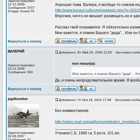
Зарегистрирован:
12.12.2006
Хорошая тема. Валера, я вообще-то совсем не
Сообщения: 3707
http://www.bvvaul.ru/forum/viewtopic.php?p=301
Откуда: bvvaul-76
Впрочем, ничто не мешает размещать их и зде
Рассказ твой понравился. Я обязательно разме
Мне кажется, я помню Вашего "деда"... Или он 
Вернуться к началу
ВАЛЕРИЙ
Добавлено: Вт Май 26, 2009 12:05
Заголовок сообщ
root писал(а):
Зарегистрирован:
23.12.2006
Сообщения: 393
Мне кажется, я помню Вашего "деда"... Ил
Да, и очень непродолжительное время. Я вообщ
Вернуться к началу
jagdbomber
Добавлено: Чт Ноя 18, 2010 17:48
Заголовок сообщ
Без комментариев.
http://video.mail.ru/mail/borisoglebsky/_myvideo/1
_________________
Зарегистрирован:
Утенков С.Б. 1990 г.в. 5 рота. 101 к/о
20.06.2007
Сообщения: 31