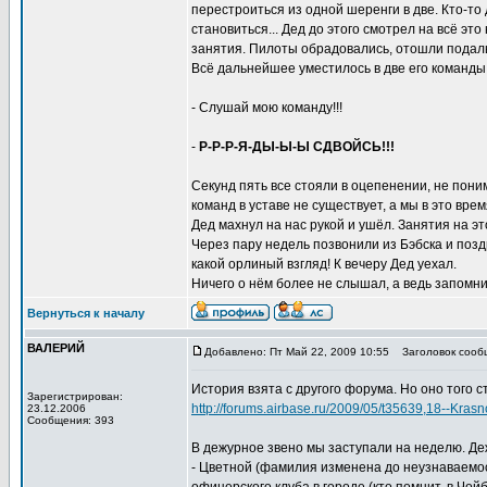
перестроиться из одной шеренги в две. Кто-то
становиться... Дед до этого смотрел на всё эт
занятия. Пилоты обрадовались, отошли подальш
Всё дальнейшее уместилось в две его команды
- Слушай мою команду!!!
-
Р-Р-Р-Я-ДЫ-Ы-Ы СДВОЙСЬ!!!
Секунд пять все стояли в оцепенении, не пони
команд в уставе не существует, а мы в это врем
Дед махнул на нас рукой и ушёл. Занятия на эт
Через пару недель позвонили из Бэбска и позд
какой орлиный взгляд! К вечеру Дед уехал.
Ничего о нём более не слышал, а ведь запомнил
Вернуться к началу
ВАЛЕРИЙ
Добавлено: Пт Май 22, 2009 10:55
Заголовок сооб
История взята с другого форума. Но оно того ст
Зарегистрирован:
http://forums.airbase.ru/2009/05/t35639,18--Kra
23.12.2006
Сообщения: 393
В дежурное звено мы заступали на неделю. Деж
- Цветной (фамилия изменена до неузнаваемост