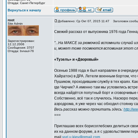
Откуда: Санкт-Петербург
Вернуться к началу
root
Добавлено: Ср Окт 07, 2015 11:47
Заголовок сообщ
Site Admin
Свежий рассказ от выпускника 1976 года Генна
Зарегистрирован:
"...На МАКСЕ за рюмочкой вспомнили случай и
12.12.2006
Сообщения: 3707
и, может тоже посмеются вспоминая этот слу
Откуда: bvvaul-76
«Тузель» и «Дворовый»
Осенью 1988 года я был направлен в очередну
Хайратон) в ДРА. Летели военным бортом, что 
Пушиком, проходившим службу в тех краях. Как
где Чирчик? А именно там мы условились встрет
всегда найдётся попутный борт и сговорчивые 
Собственно, всё так и случилось. Наскоро пе
аэродрома, я уже через час обходил стоянку са
Весь рассказ можно прочитать здесь:
http://w
===
Приглашаю всех борисоглебских делиться сво
их на данном форуме, а я с удовольствием пе
mail
yuri.u.kiev@gmail.com