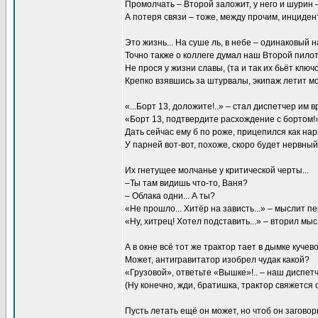
Промолчать – Второй заложит, у него и шурин –
А потеря связи – тоже, между прочим, инцидент
Это жизнь... На суше ль, в небе – одинаковый н
Точно также о коллеге думал наш Второй пилот.
Не прося у жизни славы, (та и так их бьёт ключ
Крепко взявшись за штурвалы, экипаж летит мо
«...Борт 13, доложите!..» – стал диспетчер им вр
«Борт 13, подтвердите расхождение с бортом!
Дать сейчас ему б по роже, прицепился как нары
У парней вот-вот, похоже, скоро будет нервный 
Их гнетущее молчанье у критической черты...
–Ты там видишь что-то, Ваня?
– Облака одни... А ты?
«Не прошло... Хитёр на зависть...» – мыслит п
«Ну, хитрец! Хотел подставить...» – вторил мы
А в окне всё тот же трактор тает в дымке кучевой
Может, антигравитатор изобрел чудак какой?
«Грузовой», ответьте «Вышке»!.. – наш диспетч
(Ну конечно, жди, братишка, трактор свяжется с 
Пусть летать ещё он может, но чтоб он заговори