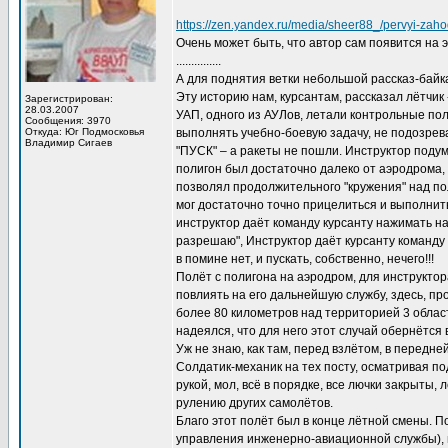
https://zen.yandex.ru/media/sheer88_/pervyi-zah
Очень может быть, что автор сам появится на э
...............
А для поднятия ветки небольшой рассказ-байка
Эту историю нам, курсантам, рассказал лётчик
Зарегистрирован:
28.03.2007
УАП, одного из АУЛов, летали контрольные по
Сообщения: 3970
Откуда: Юг Подмосковья
выполнять учебно-боевую задачу, не подозрева
Владимир Сигаев
"ПУСК" – а ракеты не пошли. Инструктор подума
полигон был достаточно далеко от аэродрома, 
позволял продолжительного "кружения" над по
мог достаточно точно прицелиться и выполнить
инструктор даёт команду курсанту нажимать на 
разрешаю", Инструктор даёт курсанту команду "
в помине нет, и пускать, собственно, нечего!!!
Полёт с полигона на аэродром, для инструктор
повлиять на его дальнейшую службу, здесь, пр
более 80 километров над территорией 3 област
надеялся, что для него этот случай обернётся 
Уж не знаю, как там, перед взлётом, в передне
Солдатик-механик на тех посту, осматривая под
рукой, мол, всё в порядке, все лючки закрыты,
рулению других самолётов.
Благо этот полёт был в конце лётной смены. П
управления инженерно-авиационной службы), п