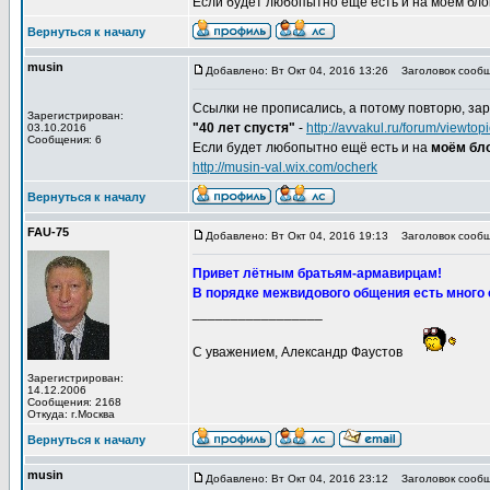
Если будет любопытно ещё есть и на моём блоге,
Вернуться к началу
musin
Добавлено: Вт Окт 04, 2016 13:26
Заголовок сообщ
Ссылки не прописались, а потому повторю, зар
Зарегистрирован:
"40 лет спустя"
-
http://avvakul.ru/forum/viewt
03.10.2016
Сообщения: 6
Если будет любопытно ещё есть и на
моём бло
http://musin-val.wix.com/ocherk
Вернуться к началу
FAU-75
Добавлено: Вт Окт 04, 2016 19:13
Заголовок сообщ
Привет лётным братьям-армавирцам!
В порядке межвидового общения есть много 
_________________
С уважением, Александр Фаустов
Зарегистрирован:
14.12.2006
Сообщения: 2168
Откуда: г.Москва
Вернуться к началу
musin
Добавлено: Вт Окт 04, 2016 23:12
Заголовок сообщ