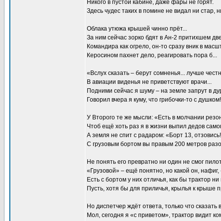
Никого в пустой кабине, даже фары не горят.
Здесь чудес таких в помине не видал ни стар, ни
Облака утюжа крышей чинно прёт...
За ним сейчас зорко бдят в Ан-2 притихшем дв
Командира как огрело, он-то сразу вник в масш
Керосином пахнет дело, реагировать пора б...
«Вслух сказать – берут сомненья... лучше чест
В авиации виденья не приветствуют врачи...
Подними сейчас я шуму – на земле запрут в дур
Говорил вчера я куму, что грибочки-то с душком!
У Второго те же мысли: «Есть в молчании резон
Чтоб ещё хоть раз я в жизни выпил дедов само
А земля не спит с радаром: «Борт 13, отзовись!
С грузовым бортом вы правым 200 метров раз
Не понять его превратно ни один не смог пилот
«Грузовой» – ещё понятно, но какой он, нафиг,
Есть с бортом у них отличья, как бы трактор ни
Пусть, хотя бы для приличья, крылья к крыше 
Но диспетчер ждёт ответа, только что сказать в
Мол, сегодня я «с приветом», трактор видит ко