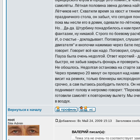
офицерского клуба в городе (кто помнит, в Чой
самолёты. Лётная половина звена должна найти
Лётчиков нет. Схватили время за хвост и тянем
праздничного стола, он забыл, что сегодня пон
пока мы несли его в домик, одевали по-лётном
Но... Да-да. Штурбину понадобилось к нам при
фантазии, ну никакой. Строго по боевому расч
И, о счастье - докладывает. Поговорил, слушае
двигателя" и кнопочки нажимаю через батю пер
говорит. Говорит всё как надо. Поговорил, слу
Пауза была очень недолгой. Ответ короткий - д
быстро, не забыв закрыть фонарь и проверить 
Не обошлось. Недолгая остановка на старте за
Через примерно 20 минут он прошел над нами и 
висит на ремнях, только бленкеры кислородно
срочно, а сам пытаюсь разбудить пилота. Он не 
поднимает голову и негромко говорит: "Перехва
готовили самолёт к повторному вылету. Мы оче
в воздух.
Вернуться к началу
root
Добавлено: Вс Май 24, 2009 15:13
Заголовок сообщ
Site Admin
ВАЛЕРИЙ писал(а):
...Тема эта не очень-то соответствует за