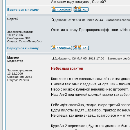
А в каком году поступил, Сергей?
Вернуться к началу
Сергей
Добавлено: Чт Окт 06, 2016 22:44
Заголовок сообщ
Ответил в личку. Прекращаем офф-топить! Изви
Зарегистрирован:
18.12.2006
Сообщения: 384
Откуда: Санкт-Петербург
Вернуться к началу
Мистер
Добавлено: Сб Май 05, 2018 17:50
Заголовок сооб
Модератор
Небесный трактор
Зарегистрирован:
13.12.2006
Сообщения: 2043
Как гласит о том сказанье: самолёт летел домой
Откуда: Россия
Скажем так: Ан-2 с заданья, «Борт 13» – позыв
Небо с низкою кучёвкой ненавязчиво штормит.
Наш Ан-2 под нижней кромкой мирно так себе л
Рейс идёт спокойно, гладко, скоро третий разво
Вдруг пилоты видят ...трактор...трактор по неб
Не спеша, как дело знает... трактор всё ж – отк
Курс Ан-2 пересекает, будто так должно и быть.