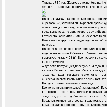
Таловая. 74-й год. Жаркое лето, полёты на 4-м
звали ДЕД. В определённом смысле человек уни
Начинал службу в качестве сына полка, приним
образование, закончил лишь фельдшерские кур
солдатская должность), так и тянул лямку. Ка
начальство решило организовать ему майора. П
потому его назначили к нам на несколько меся
Накануне инструкторы предупредили нас об эт
методы...
Наверняка все знают о "синдроме маленького н
видели его величие. Обычно это бывает смешно
первокурсник (ау-у, 78-й!). Все прошли по сво
на этой тумбочке.
А тут дело покруче. Дед прослужил 34 года, и
пилотку. Как мыть полы. Как общаться между со
"Задолбал, Дед!!!" тот даже не сменил тон: "В
он слева), поскольку они жили в одной комнат
Но один прикол запомнился навсегда.
Где-то мы провинились, всей эскадрильей. И, к
естественно, досталось лётчикам-инструкторам.
тогда ни дорог, ни подобия плаца - ничего не 
Вроде как одиночная строевая подготовка, отр
Командовали все подряд, попутно выясняя что 