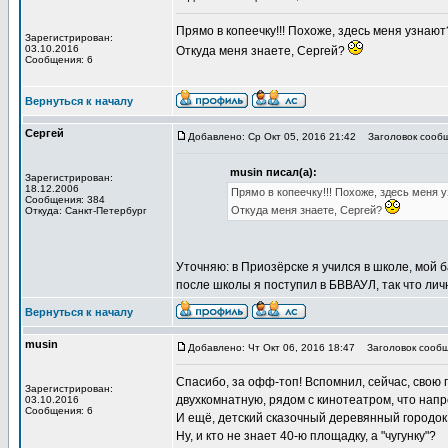
Прямо в копеечку!!! Похоже, здесь меня узнают?
Зарегистрирован:
03.10.2016
Откуда меня знаете, Сергей?
Сообщения: 6
Вернуться к началу
Сергей
Добавлено: Ср Окт 05, 2016 21:42
Заголовок сообщ
musin писал(а):
Зарегистрирован:
18.12.2006
Прямо в копеечку!!! Похоже, здесь меня уз
Сообщения: 384
Откуда меня знаете, Сергей?
Откуда: Санкт-Петербург
Уточняю: в Приозёрске я учился в школе, мой ба
после школы я поступил в БВВАУЛ, так что лич
Вернуться к началу
musin
Добавлено: Чт Окт 06, 2016 18:47
Заголовок сообщ
Спасибо, за офф-топ! Вспомнил, сейчас, свою 
Зарегистрирован:
двухкомнатную, рядом с кинотеатром, что нап
03.10.2016
Сообщения: 6
И ещё, детский сказочный деревянный городок
Ну, и кто не знает 40-ю площадку, а "чугунку"?