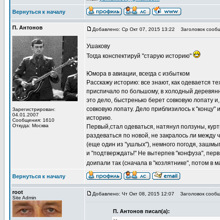
Вернуться к началу
П. Антонов
Добавлено: Ср Окт 07, 2015 13:22
Заголовок сообщ
Ушакову
Тогда конспектируй "старую историю"
Юмора в авиации, всегда с избытком
Расскажу историю: все знают, как одевается тех
приспичало по большому, в холодный деревянный
это дело, быстренько берет совковую лопату и, 
совковую лопату. Дело приблизилось к "концу" 
Зарегистрирован:
04.01.2007
историю.
Сообщения: 1610
Откуда: Москва
Первый,стал одеваться, натянул ползуны, куртк
раздеваться по новой, не закралось ли между ч
(еще один из "ушлых"), немного погодя, зашмыг
и "подтверждать!" Не вытерпев "конфуза", пер
доипали так (сначала в "козлятнике", потом в м
Вернуться к началу
root
Добавлено: Чт Окт 08, 2015 12:07
Заголовок сообщ
Site Admin
П. Антонов писал(а):