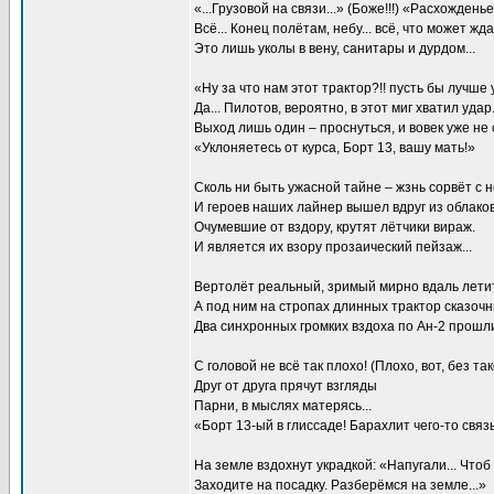
«...Грузовой на связи...» (Боже!!!) «Расхождень
Всё... Конец полётам, небу... всё, что может жд
Это лишь уколы в вену, санитары и дурдом...
«Ну за что нам этот трактор?!! пусть бы лучше
Да... Пилотов, вероятно, в этот миг хватил удар
Выход лишь один – проснуться, и вовек уже не 
«Уклоняетесь от курса, Борт 13, вашу мать!»
Сколь ни быть ужасной тайне – жзнь сорвёт с н
И героев наших лайнер вышел вдруг из облаков.
Очумевшие от вздору, крутят лётчики вираж.
И является их взору прозаический пейзаж...
Вертолёт реальный, зримый мирно вдаль летит,
А под ним на стропах длинных трактор сказочны
Два синхронных громких вздоха по Ан-2 прошли
С головой не всё так плохо! (Плохо, вот, без так
Друг от друга прячут взгляды
Парни, в мыслях матерясь...
«Борт 13-ый в глиссаде! Барахлит чего-то связь
На земле вздохнут украдкой: «Напугали... Чтоб в
Заходите на посадку. Разберёмся на земле...»