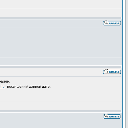
раине.
php
, посвященній данной дате.