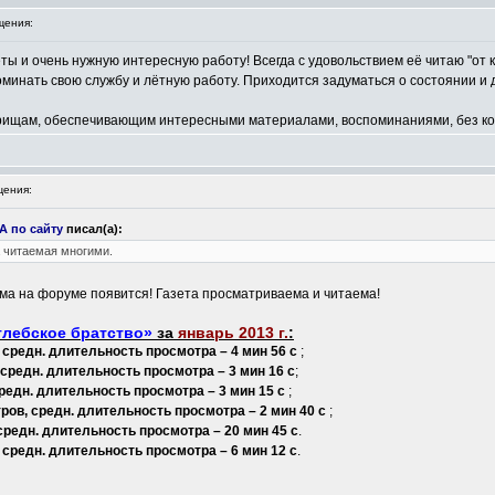
щения:
еты и очень нужную интересную работу! Всегда с удовольствием её читаю "от 
инать свою службу и лётную работу. Приходится задуматься о состоянии и 
ищам, обеспечивающим интересными материалами, воспоминаниями, без кото
ения:
 по сайту
писал(а):
 читаемая многими.
ема на форуме появится! Газета просматриваема и читаема!
лебское братство»
за
январь 2013 г.
:
 средн. длительность просмотра – 4 мин 56 с
;
 средн. длительность просмотра – 3 мин 16 с
;
редн. длительность просмотра – 3 мин 15 с
;
ров, средн. длительность просмотра – 2 мин 40 с
;
средн. длительность просмотра – 20 мин 45 с
.
 средн. длительность просмотра – 6 мин 12 с
.