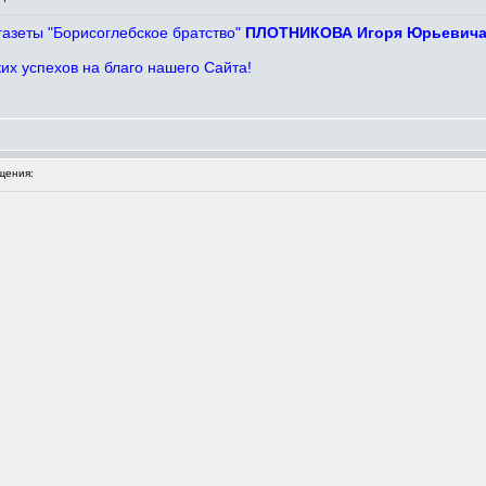
газеты "Борисоглебское братство"
ПЛОТНИКОВА Игоря Юрьевич
ких успехов на благо нашего Сайта!
щения: