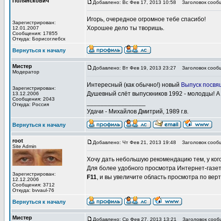
Полянскович
Добавлено: Вс Фев 17, 2013 10:58
Заголовок сооб
Игорь, очередное огромное тебе спасибо!
Зарегистрирован:
Хорошее дело ты творишь.
12.01.2007
Сообщения: 17855
Откуда: Борисоглебск
Вернуться к началу
Мистер
Добавлено: Вт Фев 19, 2013 23:27
Заголовок сооб
Модератор
Интересный (как обычно!) новый
Выпуск посвя
Зарегистрирован:
Душевный слёт выпускников 1992 - молодцы! А
13.12.2006
Сообщения: 2043
_________________
Откуда: Россия
Удачи - Михайлов Дмитрий, 1989 г.в.
Вернуться к началу
root
Добавлено: Чт Фев 21, 2013 19:48
Заголовок сооб
Site Admin
Хочу дать небольшую рекомендацию тем, у кого
Для более удобного просмотра Интернет-газеты
Зарегистрирован:
F11
, и вы увеличите область просмотра по ве
12.12.2006
Сообщения: 3712
Откуда: bvvaul-76
Вернуться к началу
Мистер
Добавлено: Ср Фев 27, 2013 13:21
Заголовок сооб