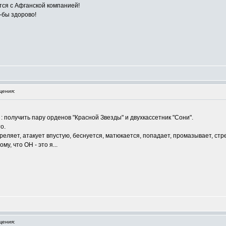
тся с Афганской компанией!
-бы здорово!
щения:
 получить пару орденов "Красной Звезды" и двухкассетник "Сони".
о.
реляет, атакует впустую, беснуется, матюкается, попадает, промазывает, стре
му, что ОН - это я...
щения: