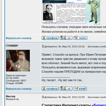
Пользуясь случаем, передаю свои несколько 
Желаю успехов на работе и по жизни, семейног
Вернуться к началу
ГУЛИВЕР
Добавлено: Вс Мар 03, 2013 22:42
Заголовок сооб
Привет. Спасибо за выпуск. Про Юрия Петровича
возникло такое чувство уважения к этому челов
всех обогнал. Знаний было много, вот они и по
Пользуясь возможностью, выражаю искреннюю бл
Спасибо нашим ПРЕПОДАМ за прекрасную науку
Зарегистрирован:
_________________
01.05.2008
Ну, так вот... Ну, вот как-то так...
Сообщения: 5957
Откуда: БОМЖ
Вернуться к началу
Мистер
Добавлено: Вс Мар 03, 2013 22:50
Заголовок сооб
Модератор
Статистика Интернет-газеты
«Борисо