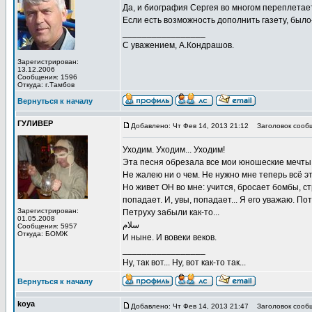
Да, и биография Сергея во многом переплетае
Если есть возможность дополнить газету, было
_________________
С уважением, А.Кондрашов.
Зарегистрирован:
13.12.2006
Сообщения: 1596
Откуда: г.Тамбов
Вернуться к началу
ГУЛИВЕР
Добавлено: Чт Фев 14, 2013 21:12
Заголовок сооб
Уходим. Уходим... Уходим!
Эта песня обрезала все мои юношеские мечты :
Не жалею ни о чем. Не нужно мне теперь всё эт
Но живет ОН во мне: учится, бросает бомбы, ст
попадает. И, увы, попадает... Я его уважаю. Пото
Зарегистрирован:
Петруху забыли как-то...
01.05.2008
Сообщения: 5957
Откуда: БОМЖ
И ныне. И вовеки веков.
_________________
Ну, так вот... Ну, вот как-то так...
Вернуться к началу
koya
Добавлено: Чт Фев 14, 2013 21:47
Заголовок сооб