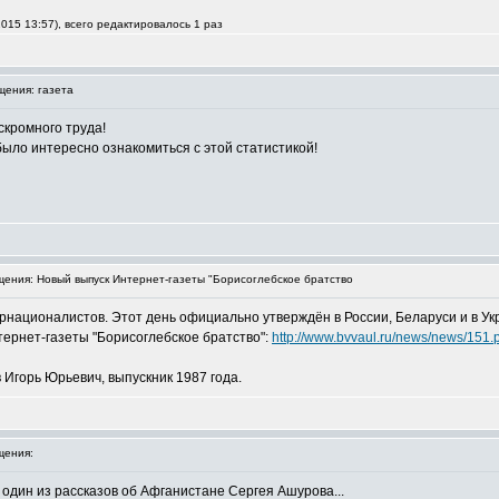
015 13:57), всего редактировалось 1 раз
ения: газета
скромного труда!
ыло интересно ознакомиться с этой статистикой!
ния: Новый выпуск Интернет-газеты "Борисоглебское братство
рнационалистов. Этот день официально утверждён в России, Беларуси и в Ук
тернет-газеты "Борисоглебское братство":
http://www.bvvaul.ru/news/news/151.
 Игорь Юрьевич, выпускник 1987 года.
щения:
и один из рассказов об Афганистане Сергея Ашурова...