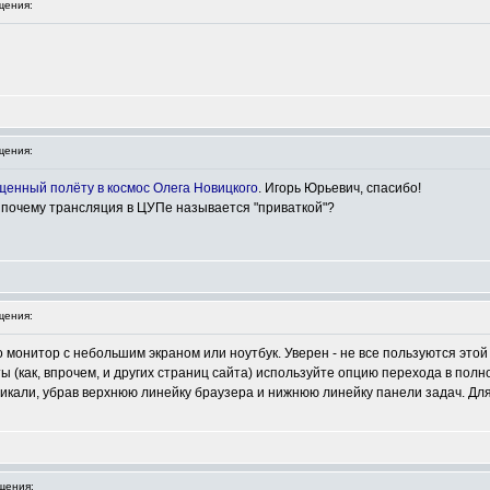
щения:
щения:
щенный полёту в космос Олега Новицкого
. Игорь Юрьевич, спасибо!
 почему трансляция в ЦУПе называется "приваткой"?
щения:
 монитор с небольшим экраном или ноутбук. Уверен - не все пользуются это
 (как, впрочем, и других страниц сайта) используйте опцию перехода в пол
ртикали, убрав верхнюю линейку браузера и нижнюю линейку панели задач. Д
щения: