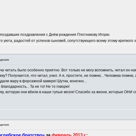
запоздавшие поздравления с Днём рождения Плотникову Игорю.
о уюта, радостей от успехов сыновей, сопутствующего всему этому крепкого з
щения:
 читать было особенно приятно. Вот только не могу вспомнить, читал он нам 
еку? Получается, что читал, учил. А я, простите, не помню... Человека помню
ддали жару в форсажной камере! Шутка, конечно...
агодарность... Та не то! Не то говорю!
, которую они вбили в наши тупые мозги! Спасибо за жизни, которые ОНИ с
щения:
глебское братство»
за
февраль 2013 г.
: