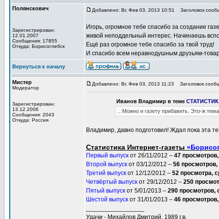
Полянскович
Добавлено: Вс Фев 03, 2013 10:51
Заголовок сооб
Игорь, огромное тебе спасибо за создание газ
Зарегистрирован:
живой неподдельный интерес. Начинаешь вспом
12.01.2007
Сообщения: 17855
Ещё раз огромное тебе спасибо за твой труд!
Откуда: Борисоглебск
И спасибо всем неравнодушным друзьям-товар
Вернуться к началу
Мистер
Добавлено: Вс Фев 03, 2013 11:23
Заголовок сообщ
Модератор
Иванов Владимир в теме
СТАТИСТИКА
Зарегистрирован:
13.12.2006
…Можно и газету прибавить. Это-ж тема
Сообщения: 2043
Откуда: Россия
Владимир, давно подготовил! Ждал пока эта т
Статистика Интернет-газеты
«Борисог
Первый выпуск
от 26/11/2012 –
47 просмотров,
Второй выпуск
от 03/12/2012 –
56 просмотров,
Третий выпуск
от 12/12/2012 –
52 просмотра, с
Четвёртый выпуск
от 29/12/2012 –
250 просмот
Пятый выпуск
от 5/01/2013 –
290 просмотров, 
Шестой выпуск
от 31/01/2013 –
46 просмотров,
_________________
Удачи - Михайлов Дмитрий, 1989 г.в.