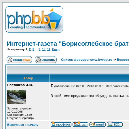
Интернет-газета "Борисоглебское брат
На страницу
1
,
2
,
3
...
9
,
10
,
11
След.
Список форумов www.bvvaul.ru
->
Вопрос
Автор
Плотников И.Ю.
Добавлено: Вс Фев 03, 2013 06:07
Заголовок сообще
В этой теме предлагается обсуждать статьи в
Зарегистрирован:
12.01.2008
Сообщения: 1539
Откуда: г.Нерюнгри
Вернуться к началу