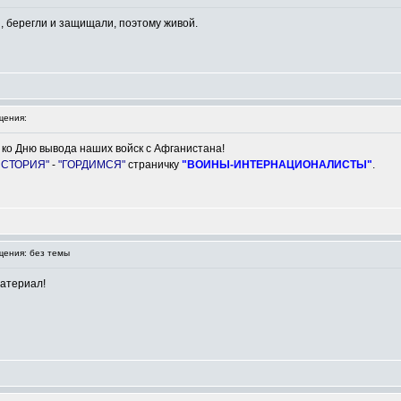
и, берегли и защищали, поэтому живой.
щения:
 ко Дню вывода наших войск с Афганистана!
ИСТОРИЯ"
-
"ГОРДИМСЯ"
страничку
"ВОИНЫ-ИНТЕРНАЦИОНАЛИСТЫ"
.
ения: без темы
материал!