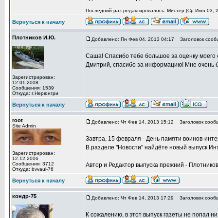
Последний раз редактировалось: Мистер (Ср Июн 03, 2
Вернуться к началу
Плотников И.Ю.
Добавлено: Пн Фев 04, 2013 04:17
Заголовок сообщ
Саша! Спасибо тебе большое за оценку моего 
Дмитрий, спасибо за информацию! Мне очень б
Зарегистрирован:
12.01.2008
Сообщения: 1539
Откуда: г.Нерюнгри
Вернуться к началу
root
Добавлено: Чт Фев 14, 2013 15:12
Заголовок сообще
Site Admin
Завтра, 15 февраля - День памяти воинов-инте
В разделе "Новости" найдёте новый выпуск Ин
Зарегистрирован:
12.12.2006
Сообщения: 3712
Автор и Редактор выпуска прежний - Плотников
Откуда: bvvaul-76
Вернуться к началу
кондр-75
Добавлено: Чт Фев 14, 2013 17:29
Заголовок сооб
К сожалению, в этот выпуск газеты не попал н