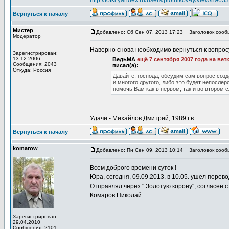
http://fotki.yandex.ru/users/plotnikov-iy/view/89633
Вернуться к началу
Мистер
Добавлено: Сб Сен 07, 2013 17:23
Заголовок сооб
Модератор
Наверно снова необходимо вернуться к вопрос
Зарегистрирован:
13.12.2006
ВедьМА
ещё 7 сентября 2007 года на ветк
Сообщения: 2043
писал(а):
Откуда: Россия
Давайте, господа, обсудим сам вопрос соз
и многого другого, либо это будет непосле
помочь Вам как в первом, так и во втором 
_________________
Удачи - Михайлов Дмитрий, 1989 г.в.
Вернуться к началу
komarow
Добавлено: Пн Сен 09, 2013 10:14
Заголовок сооб
Всем доброго времени суток !
Юра, сегодня, 09.09.2013. в 10.05. ушел перевод
Отправлял через " Золотую корону", согласен с 
Комаров Николай.
Зарегистрирован:
29.04.2010
Сообщения: 2101