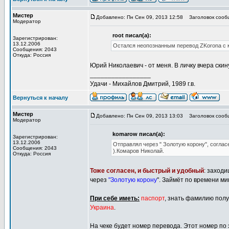
Мистер
Добавлено: Пн Сен 09, 2013 12:58
Заголовок сооб
Модератор
root писал(а):
Зарегистрирован:
13.12.2006
Остался неопознанным перевод ZKorona с ко
Сообщения: 2043
Откуда: Россия
Юрий Николаевич - от меня. В личку вчера ски
_________________
Удачи - Михайлов Дмитрий, 1989 г.в.
Вернуться к началу
Мистер
Добавлено: Пн Сен 09, 2013 13:03
Заголовок сооб
Модератор
komarow писал(а):
Зарегистрирован:
13.12.2006
Отправлял через " Золотую корону", согласе
Сообщения: 2043
).Комаров Николай.
Откуда: Россия
Тоже согласен, и быстрый и удобный
: заходи
через
"Золотую корону
". Займёт по времени ми
При себе иметь:
паспорт
, знать фамилию полу
Украина
.
На чеке будет номер перевода. Этот номер по