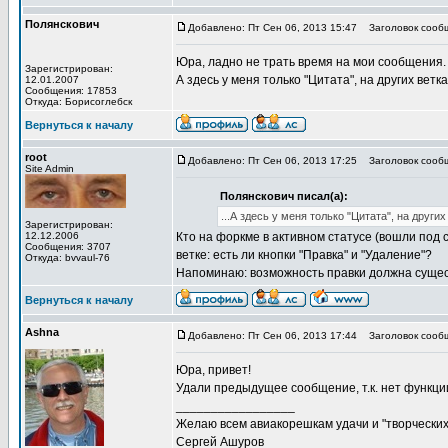
Полянскович
Добавлено: Пт Сен 06, 2013 15:47
Заголовок сооб
Юра, ладно не трать время на мои сообщения.
Зарегистрирован:
А здесь у меня только "Цитата", на других ветк
12.01.2007
Сообщения: 17853
Откуда: Борисоглебск
Вернуться к началу
root
Добавлено: Пт Сен 06, 2013 17:25
Заголовок сооб
Site Admin
Полянскович писал(а):
...А здесь у меня только "Цитата", на други
Зарегистрирован:
12.12.2006
Кто на форкме в активном статусе (вошли под с
Сообщения: 3707
ветке: есть ли кнопки "Правка" и "Удаление"?
Откуда: bvvaul-76
Напоминаю: возможность правки должна сущест
Вернуться к началу
Ashna
Добавлено: Пт Сен 06, 2013 17:44
Заголовок сооб
Юра, привет!
Удали предыдущее сообщение, т.к. нет функции 
_________________
Желаю всем авиакорешкам удачи и "творческих 
Сергей Ашуров