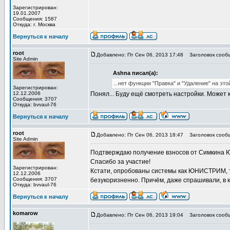
Зарегистрирован:
19.01.2007
Сообщения: 1587
Откуда: г. Москва
Вернуться к началу
root
Добавлено: Пт Сен 06, 2013 17:48
Заголовок сооб
Site Admin
Ashna писал(а):
...нет функции "Правка" и "Удаление" на это
Зарегистрирован:
12.12.2006
Понял... Буду ещё смотреть настройки. Может
Сообщения: 3707
Откуда: bvvaul-76
Вернуться к началу
root
Добавлено: Пт Сен 06, 2013 18:47
Заголовок сооб
Site Admin
Подтверждаю получение взносов от Симкина Юр
Спасибо за участие!
Зарегистрирован:
Кстати, опробованы системы как ЮНИСТРИМ, так
12.12.2006
Сообщения: 3707
безукоризненно. Причём, даже спрашивали, в ка
Откуда: bvvaul-76
Вернуться к началу
komarow
Добавлено: Пт Сен 06, 2013 19:04
Заголовок сооб