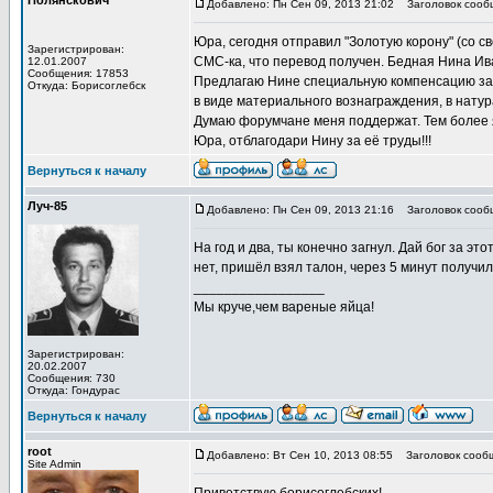
Полянскович
Добавлено: Пн Сен 09, 2013 21:02
Заголовок сооб
Юра, сегодня отправил "Золотую корону" (со с
Зарегистрирован:
СМС-ка, что перевод получен. Бедная Нина И
12.01.2007
Сообщения: 17853
Предлагаю Нине специальную компенсацию за тр
Откуда: Борисоглебск
в виде материального вознаграждения, в натур
Думаю форумчане меня поддержат. Тем более я 
Юра, отблагодари Нину за её труды!!!
Вернуться к началу
Луч-85
Добавлено: Пн Сен 09, 2013 21:16
Заголовок сооб
На год и два, ты конечно загнул. Дай бог за эт
нет, пришёл взял талон, через 5 минут получил 
_________________
Мы круче,чем вареные яйца!
Зарегистрирован:
20.02.2007
Сообщения: 730
Откуда: Гондурас
Вернуться к началу
root
Добавлено: Вт Сен 10, 2013 08:55
Заголовок сооб
Site Admin