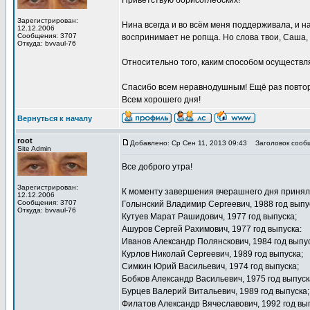
Приветствую борисоглебских!
Зарегистрирован:
Нина всегда и во всём меня поддерживала, и н
12.12.2006
Сообщения: 3707
воспринимает не ропща. Но слова твои, Саша, 
Откуда: bvvaul-76
Относительно того, каким способом осуществля
Спасибо всем неравнодушным! Ещё раз повторю
Всем хорошего дня!
Вернуться к началу
root
Добавлено: Ср Сен 11, 2013 09:43
Заголовок сооб
Site Admin
Все доброго утра!
Зарегистрирован:
К моменту завершения вчерашнего дня приняли
12.12.2006
Сообщения: 3707
Голынский Владимир Сергеевич, 1988 год выпу
Откуда: bvvaul-76
Кутуев Марат Рашидович, 1977 год выпуска;
Ашуров Сергей Рахимович, 1977 год выпуска:
Иванов Александр Полянскович, 1984 год выпус
Курлов Николай Сергеевич, 1989 год выпуска;
Симкин Юрий Васильевич, 1974 год выпуска;
Бобков Александр Васильевич, 1975 год выпуск
Бурцев Валерий Витальевич, 1989 год выпуска;
Филатов Александр Вячеславович, 1992 год вы