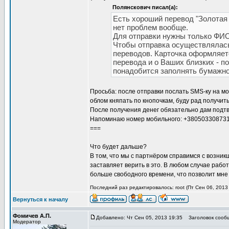
Полянскович писал(а):
Есть хороший перевод "Золотая 
нет проблем вообще.
Для отправки нужны только ФИО 
Чтобы отправка осуществлялас
переводов. Карточка оформляетс
перевода и о Ваших близких - 
понадобится заполнять бумажно
Просьба: после отправки послать SMS-ку на мой
облом княпать по кнопочкам, буду рад получи
После получения денег обязательно дам подт
Напоминаю номер мобильного: +380503308731
===
Что будет дальше?
В том, что мы с партнёром справимся с возни
заставляет верить в это. В любом случае работ
больше свободного времени, что позволит мне
Последний раз редактировалось: root (Пт Сен 06, 2013 
Вернуться к началу
Фомичев А.П.
Добавлено: Чт Сен 05, 2013 19:35
Заголовок сооб
Модератор