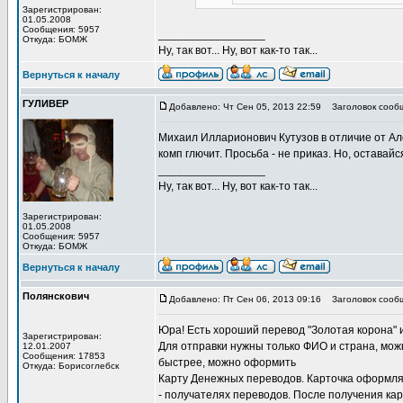
Зарегистрирован:
01.05.2008
Сообщения: 5957
_________________
Откуда: БОМЖ
Ну, так вот... Ну, вот как-то так...
Вернуться к началу
ГУЛИВЕР
Добавлено: Чт Сен 05, 2013 22:59
Заголовок сооб
Михаил Илларионович Кутузов в отличие от Ал
комп глючит. Просьба - не приказ. Но, оставайс
_________________
Ну, так вот... Ну, вот как-то так...
Зарегистрирован:
01.05.2008
Сообщения: 5957
Откуда: БОМЖ
Вернуться к началу
Полянскович
Добавлено: Пт Сен 06, 2013 09:16
Заголовок сооб
Юра! Есть хороший перевод "Золотая корона" и
Зарегистрирован:
Для отправки нужны только ФИО и страна, мож
12.01.2007
Сообщения: 17853
быстрее, можно оформить
Откуда: Борисоглебск
Карту Денежных переводов. Карточка оформляе
- получателях переводов. После получения к