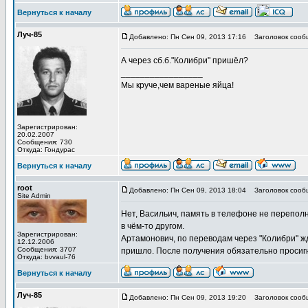
Вернуться к началу
Луч-85
Добавлено: Пн Сен 09, 2013 17:16
Заголовок сооб
А через сб.б."Колибри" пришёл?
_________________
Мы круче,чем вареные яйца!
Зарегистрирован:
20.02.2007
Сообщения: 730
Откуда: Гондурас
Вернуться к началу
root
Добавлено: Пн Сен 09, 2013 18:04
Заголовок сооб
Site Admin
Нет, Васильич, память в телефоне не перепол
в чём-то другом.
Зарегистрирован:
Артамонович, по переводам через "Колибри" ж
12.12.2006
Сообщения: 3707
пришло. После получения обязательно просиг
Откуда: bvvaul-76
Вернуться к началу
Луч-85
Добавлено: Пн Сен 09, 2013 19:20
Заголовок сооб