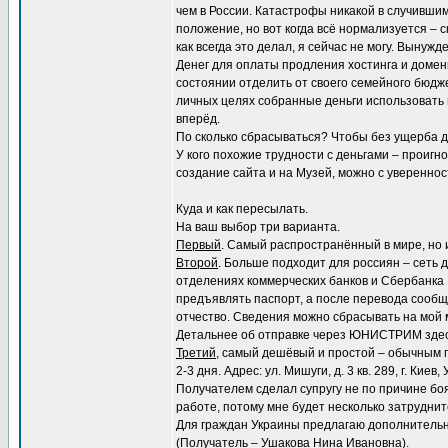
чем в России. Катастрофы никакой в случившим
положение, но вот когда всё нормализуется – с
как всегда это делал, я сейчас не могу. Вынужд
Денег для оплаты продления хостинга и доменн
состоянии отделить от своего семейного бюджет
личных целях собранные деньги использовать 
вперёд.
По сколько сбрасываться? Чтобы без ущерба дл
У кого похожие трудности с деньгами – проигно
создание сайта и на Музей, можно с увереннос
Куда и как пересылать.
На ваш выбор три варианта.
Первый
. Самый распространённый в мире, но и
Второй
. Больше подходит для россиян – се
отделениях коммерческих банков и Сбербанка Р
предъявлять паспорт, а после перевода сообщ
отчество. Сведения можно сбрасывать на мой м
Детальнее об отправке через ЮНИСТРИМ зде
Третий
, самый дешёвый и простой – обычным п
2-3 дня. Адрес: ул. Мишуги, д. 3 кв. 289, г. Ки
Получателем сделал супругу не по причине боя
работе, потому мне будет несколько затрудни
Для граждан Украины предлагаю дополнительны
(Получатель – Ушакова Нина Ивановна).