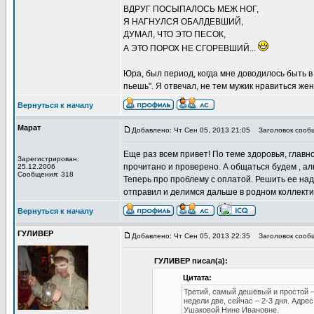
ВДРУГ ПОСЫПАЛОСЬ МЕЖ НОГ,
Я НАГНУЛСЯ ОБАЛДЕВШИЙ,
ДУМАЛ, ЧТО ЭТО ПЕСОК,
А ЭТО ПОРОХ НЕ СГОРЕВШИЙ...
Юра, был период, когда мне доводилось быть в
пьешь". Я отвечал, не тем мужик нравиться женщ
Вернуться к началу
Марат
Добавлено: Чт Сен 05, 2013 21:05
Заголовок сооб
Еще раз всем привет! По теме здоровья, главно
Зарегистрирован:
прочитано и проверено. А общаться будем , ал
25.12.2006
Сообщения: 318
Теперь про проблему с оплатой. Решить ее над
отправил и делимся дальше в родном коллектив
Вернуться к началу
ГУЛИВЕР
Добавлено: Чт Сен 05, 2013 22:35
Заголовок сооб
ГУЛИВЕР писал(а):
Цитата:
Третий, самый дешёвый и простой –
недели две, сейчас – 2-3 дня. Адрес:
Ушаковой Нине Ивановне.