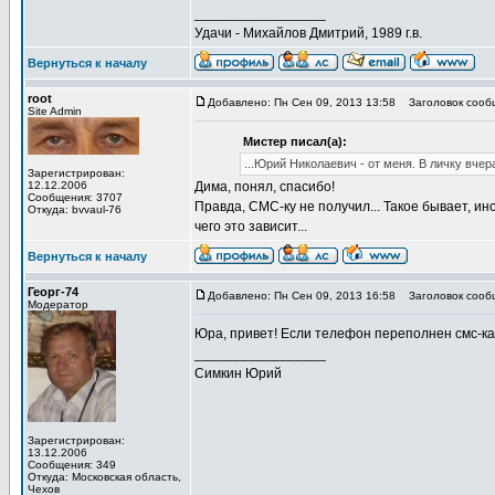
_________________
Удачи - Михайлов Дмитрий, 1989 г.в.
Вернуться к началу
root
Добавлено: Пн Сен 09, 2013 13:58
Заголовок сооб
Site Admin
Мистер писал(а):
...Юрий Николаевич - от меня. В личку вче
Зарегистрирован:
12.12.2006
Дима, понял, спасибо!
Сообщения: 3707
Правда, СМС-ку не получил... Такое бывает, ин
Откуда: bvvaul-76
чего это зависит...
Вернуться к началу
Георг-74
Добавлено: Пн Сен 09, 2013 16:58
Заголовок сооб
Модератор
Юра, привет! Если телефон переполнен смс-кам
_________________
Симкин Юрий
Зарегистрирован:
13.12.2006
Сообщения: 349
Откуда: Московская область,
Чехов