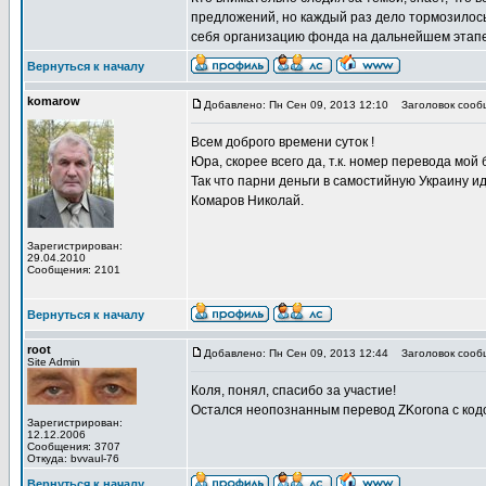
предложений, но каждый раз дело тормозилось 
себя организацию фонда на дальнейшем этапе е
Вернуться к началу
komarow
Добавлено: Пн Сен 09, 2013 12:10
Заголовок сооб
Всем доброго времени суток !
Юра, скорее всего да, т.к. номер перевода мой 
Так что парни деньги в самостийную Украину ид
Комаров Николай.
Зарегистрирован:
29.04.2010
Сообщения: 2101
Вернуться к началу
root
Добавлено: Пн Сен 09, 2013 12:44
Заголовок сооб
Site Admin
Коля, понял, спасибо за участие!
Остался неопознанным перевод ZKorona с кодом
Зарегистрирован:
12.12.2006
Сообщения: 3707
Откуда: bvvaul-76
Вернуться к началу