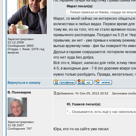
По Украине лучше на карточку Приватбанка Ни
Марат писал(а):
...Только приехал из Киева, сердце не екну
Марат, со мной сейчас не интересно общаться
количествах и любых видах. Первое время для 
тому же, из-за того, что не стало времени пос
привычного распорядка. Похудел на 5 (!) кг. 
Зарегистрирован:
привычки, ан нет - уже привык к новому режиму.
22.12.2006
выпью кружечку пива - фиг бы поверил! Но име
Сообщения: 3800
Откуда: г. Киев. 1976 год
Друзья в гараже сокрушаются: потеряли челове
выпуска
что нет худа без добра.
Всё это я, Марат, написал для тебя, в пику тв
4-5, в выходные дни - 7-8 (по дорожке вокруг 
нужно только разбудить. Правда, желательно, 
Вернуться к началу
В. Пономарев
Добавлено: Чт Сен 05, 2013 20:52
Заголовок сооб
Ю. Ушаков писал(а):
"... Оказывается, есть ещё у нас неиспольз
Зарегистрирован:
31.08.2007
Сообщения: 797
Юра, кто-то на сайте уже писал: