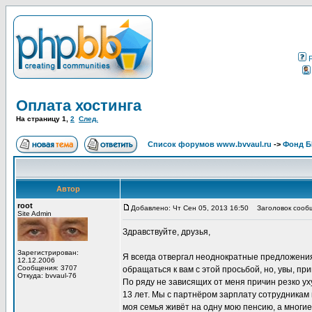
Оплата хостинга
На страницу
1
,
2
След.
Список форумов www.bvvaul.ru
->
Фонд 
Автор
root
Добавлено: Чт Сен 05, 2013 16:50
Заголовок сообщ
Site Admin
Здравствуйте, друзья,
Зарегистрирован:
Я всегда отвергал неоднократные предложения
12.12.2006
Сообщения: 3707
обращаться к вам с этой просьбой, но, увы, пр
Откуда: bvvaul-76
По ряду не зависящих от меня причин резко у
13 лет. Мы с партнёром зарплату сотрудникам
моя семья живёт на одну мою пенсию, а многие