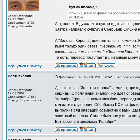
Луч-85 писал(а):
Уточнил, в Киеве филиалы российского сб.б
Зарегистрирован:
отСМСю.
12.12.2006
Сообщения: 3707
Ага, понял. Я думал, что нужно ждать извещени
Откуда: bvvaul-76
Завтра направлю супругу в Сбербанк. СМС-ка 
А "Золотая Корона", действительно, чемпион. 
имел только один ответ:
"Перевод № ****** го
воспользовались системой «Золотая Корона 
То есть, перевод поступает в считанные минут
Вернуться к началу
Полянскович
Добавлено: Пн Сен 09, 2013 20:52
Заголовок сооб
Да, это точно "Золотая корона" чемпион, прих
Зарегистрирован:
секунды. О получении аналогично идёт оповещ
12.01.2007
Сообщения: 17853
"Колибри" (раньше назывался блиц-перевод) ни
Откуда: Борисоглебск
код идти в отделение Сбербанка РФ или филиал
выполнит ряд операций совместно с вами, даст
заветный перевод. Самое быстрое у меня получ
Вот такая антиреклама "Колибри".
Вернуться к началу