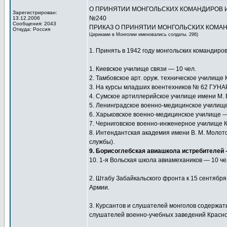
О ПРИНЯТИИ МОНГОЛЬСКИХ КОМАНДИРОВ И
Зарегистрирован:
№240
13.12.2006
Сообщения: 2043
ПРИКАЗ О ПРИНЯТИИ МОНГОЛЬСКИХ КОМАНДИ
Откуда: Россия
Цириками в Монголии именовались солдаты. 296)
1. Принять в 1942 году монгольских командир
1. Киевское училище связи — 10 чел.
2. Тамбовское арт. оруж. техническое училище
3. На курсы младших воентехников № 62 ГУНАРТ
4. Сумское артиллерийское училище имени М. В
5. Ленинградское военно-медицинское училищ
6. Харьковское военно-медицинское училище —
7. Черниговское военно-инженерное училище 
8. Интендантская академия имени В. М. Молотов
службы).
9. Борисоглебская авиашкола истребителей 
10. 1-я Вольская школа авиамехаников — 10 чел
2. Штабу Забайкальского фронта к 15 сентябр
Армии.
3. Курсантов и слушателей монголов содержат
слушателей военно-учебных заведений Красн