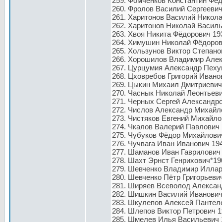
259. Фомченков Константин Фёд
260. Фролов Василий Сергеевич 
261. Харитонов Василий Никола
262. Харитонов Николай Василь
263. Хвоя Никита Фёдорович 19
264. Химушин Николай Фёдорови
265. Хользунов Виктор Степанови
266. Хорошилов Владимир Алек
267. Цурцумия Александр Пехув
268. Цховребов Григорий Иванови
269. Цыкин Михаил Дмитриевич 
270. Часнык Николай Леонтьеви
271. Черных Сергей Александро
272. Числов Александр Михайло
273. Чистяков Евгений Михайло
274. Чкалов Валерий Павлович 1
275. Чубуков Фёдор Михайлович
276. Чучвага Иван Иванович 194
277. Шаманов Иван Гаврилович 
278. Шахт Эрнст Генрихович*1904
279. Шевченко Владимир Илларион
280. Шевченко Пётр Григорьевич
281. Ширяев Всеволод Александ
282. Шишкин Василий Иванович 
283. Шкулепов Алексей Пантеле
284. Шлепов Виктор Петрович 1
285. Шмелев Илья Васильевич 1