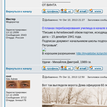
_________________
ОТ ВИНТА
Вернуться к началу
Мистер
Добавлено: Чт Окт 10, 2013 21:27
Заголовок сообщ
Модератор
О планах перебазирования училища в начале 
Зарегистрирован:
"Письмо в Актюбинский обком партии, исходяще
13.12.2006
Сообщения: 2043
дата – 15 декабря 1941 года.
Откуда: Россия
Подписан документ начальником школы подпо
Петровым".
В хорошем разрешении:
http://myaktobe.kz/arc
_________________
Удачи - Михайлов Дмитрий, 1989 г.в.
Вернуться к началу
root
Добавлено: Пт Окт 11, 2013 12:50
Заголовок сообщ
Site Admin
Вот так выглядели ворота Дома офицеров 60 лет
Зарегистрирован:
12.12.2006
Сообщения: 3712
Откуда: bvvaul-76