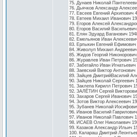
75. Дунаев Николай Пантелеевич
76. Дьячков Александр Алексее
77. Евсеев Евгений Архипович 4
78. Евтеев Михаил Иванович 19
79. Егоров Алексей Александро
80. Егоров Василий Васильевич 
81. Елян Эдуард Ваганович 1948
82. Емельянов Иван Алексеевич
83. Ерлыкин Евгений Ефимович 
84. Живолуп Михаил Андреевич 
85. Жидов Георгий Никонорович 
86. Журавлев Иван Петрович 19
87. Забегайло Иван Игнатьевич 
88. Заевский Виктор Антонович 
89. Зайцев ДмитрийВасилий Але
90. Зайцев Николай Сергеевич 1
91. Заклепа Кирилл Петрович 19
92. ЗАЛЁТИН Сергей Викторович
93. Захаров Сергей Иванович 19
94. Зотов Виктор Алексеевич 19
95. Зубанев Николай Иосифович
96. Иванов Василий Гаврилович
97. Иванов Николай Павлович 1
98. ИСАЕВ Олег Николаевич 198
99. Казаков Александр Ильич 1
100. Калараш Дмитрий Леонтьев