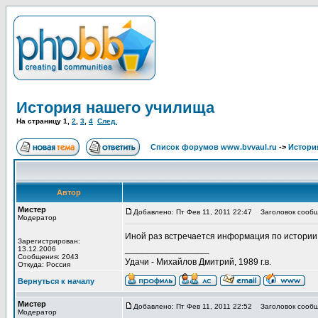
История нашего училища
На страницу
1
,
2
,
3
,
4
След.
Список форумов www.bvvaul.ru
->
Истори
Автор
Мистер
Добавлено: Пт Фев 11, 2011 22:47
Заголовок сообщ
Модератор
Иной раз встречается информация по истории 
Зарегистрирован:
_________________
13.12.2006
Сообщения: 2043
Удачи - Михайлов Дмитрий, 1989 г.в.
Откуда: Россия
Вернуться к началу
Мистер
Добавлено: Пт Фев 11, 2011 22:52
Заголовок сообщ
Модератор