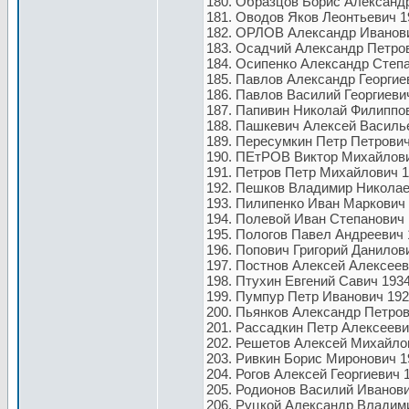
180. Образцов Борис Александр
181. Оводов Яков Леонтьевич 1
182. ОРЛОВ Александр Иванович
183. Осадчий Александр Петров
184. Осипенко Александр Степан
185. Павлов Александр Георгиев
186. Павлов Василий Георгиеви
187. Папивин Николай Филиппов
188. Пашкевич Алексей Василье
189. Пересумкин Петр Петрович
190. ПЕтРОВ Виктор Михайлов
191. Петров Петр Михайлович 1
192. Пешков Владимир Николаев
193. Пилипенко Иван Маркович 
194. Полевой Иван Степанович 
195. Пологов Павел Андреевич 
196. Попович Григорий Данилови
197. Постнов Алексей Алексеев
198. Птухин Евгений Савич 1934
199. Пумпур Петр Иванович 1924
200. Пьянков Александр Петров
201. Рассадкин Петр Алексееви
202. Решетов Алексей Михайлов
203. Ривкин Борис Миронович 1
204. Рогов Алексей Георгиевич 
205. Родионов Василий Иванови
206. Руцкой Александр Владими