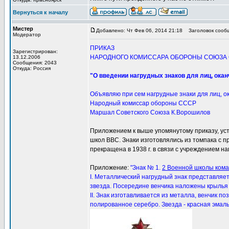
Вернуться к началу
Мистер
Добавлено: Чт Фев 06, 2014 21:18
Заголовок сооб
Модератор
ПРИКАЗ
Зарегистрирован:
НАРОДНОГО КОМИССАРА ОБОРОНЫ СОЮЗА ССР № 
13.12.2006
Сообщения: 2043
Откуда: Россия
"О введении нагрудных знаков для лиц, ок
Объявляю при сем нагрудные знаки для лиц, 
Народный комиссар обороны СССР
Маршал Советского Союза К.Ворошилов
Приложением к выше упомянутому приказу, уст
школ ВВС. Знаки изготовлялись из томпака с 
прекращена в 1938 г. в связи с учреждением н
Приложение:
"Знак № 1.
2 Военной школы кома
I. Металлический нагрудный знак представляет
звезда. Посередине венчика наложены крылья
II. Знак изготавливается из металла, венчик п
полированное серебро. Звезда - красная эмаль