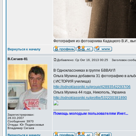
Фотография из фотоархива Кадацкого В.И., вы
Вернуться к началу
В.Сигаев-81
Добавлено: Ср Окт 16, 2013 00:25
Заголовок сообщ
В Одноклассниках в группе БВВАУЛ
Ольга Мухина добавила 31 фотографию ​в ал
( ИСТОРИЯ училища)
http://odnoklassniki.ru/group/42893542293706
Ольга Мухина 44 года, Никополь, Украина
http://odnoklassniki.ru/profile/532200381890
_________________
Помощь молодым пользователям Инет...
Зарегистрирован:
28.03.2007
Сообщения: 3970
Откуда: Юг Подмосковья
Владимир Сигаев
Вернуться к началу