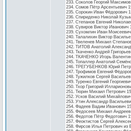
233. Соколов Георгий Максимов
234. Сомов Пётр Арсентьевич 1
235. Сорокин Иван Фёдорович 1
236. Спириденко Николай Кузьм
237. Степанов Евгений Николаев
238. Сувиров Виктор Иванович 
239. Сухомлин Иван Моисеевич
240. Талалихин Виктор Василье
241. Твеленев Михаил Степанов
242. ТИТОВ Анатолий Александ
243. Ткаченко Андрей Григорьев
244. ТКАЧЕНКО Игорь Валентин
245. Топаллер Анатолий Семёно
246. ТРЕГУБЕНКОВ Юрий Петров
247. Трофимов Евгений Фёдоров
248. Тужилков Сергей Васильев
249. Туренко Евгений Георгиеви
250. Тхор Григорий Илларионови
251. Тюрин Михаил Петрович 19
252. Усков Василий Михайлович
253. Утин Александр Васильеви
254. Фадеев Вадим Иванович 19
255. Федосеев Михаил Андрееви
256. Федотов Пётр Федотович 1
257. Феоктистов Сергей Алексее
258. Фирсов Илья Петрович из 