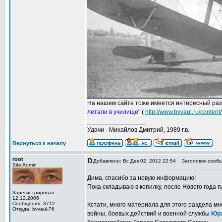
На нашем сайте тоже имеется интересный ра
летали в училище"
(
http://www.bvvaul.ru/conten
_________________
Удачи - Михайлов Дмитрий, 1989 г.в.
Вернуться к началу
root
Добавлено: Вс Дек 02, 2012 22:54
Заголовок сообщ
Site Admin
Дима, спасибо за новую информацию!
Пока складываю в копилку, после Нового года 
Зарегистрирован:
12.12.2006
Сообщения: 3712
Кстати, много материала для этого раздела м
Откуда: bvvaul-76
войны, боевых действий и военной службы
Юр