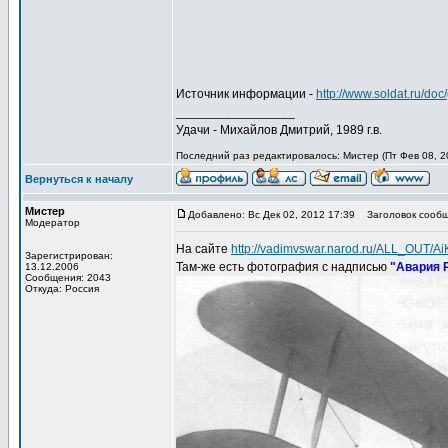
Источник информации -
http://www.soldat.ru/doc
_________________
Удачи - Михайлов Дмитрий, 1989 г.в.
Последний раз редактировалось: Мистер (Пт Фев 08, 20
Вернуться к началу
Мистер
Добавлено: Вс Дек 02, 2012 17:39
Заголовок сообщ
Модератор
На сайте
http://vadimvswar.narod.ru/ALL_OUT/
Зарегистрирован:
Там-же есть фотография с надписью
"Авария Р
13.12.2006
Сообщения: 2043
Откуда: Россия