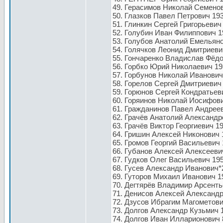
49. Герасимов Николай Семенович
50. Глазков Павел Петрович 193
51. Глинкин Сергей Григорьевич
52. Голубин Иван Филиппович 1
53. Голубов Анатолий Емельяно
54. Голячков Леонид Дмитриеви
55. Гончаренко Владислав Фёдо
56. Горбко Юрий Николаевич 19
57. Горбунов Николай Иванович
58. Горелов Сергей Дмитриевич 
59. Горюнов Сергей Кондратьеви
60. Горяинов Николай Иосифови
61. Гражданинов Павел Андреев
62. Грачёв Анатолий Александр
63. Грачёв Виктор Георгиевич 
64. Гришин Алексей Никонович 
65. Громов Георгий Васильевич 
66. Губанов Алексей Алексеевич
67. Гудков Олег Васильевич 19
68. Гусев Александр Иванович*24.
69. Гуторов Михаил Иванович 1
70. Дегтярёв Владимир Арсенть
71. Денисов Алексей Александр
72. Дзусов Ибрагим Магометович
73. Долгов Александр Кузьмич 1
74. Долгов Иван Илларионович 8