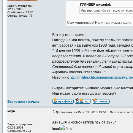
ГУЛИВЕР писал(а):
Зарегистрирован:
12.12.2006
Мистер, спасибо за такую интерес
Сообщения: 3712
Откуда: bvvaul-76
Сам удивляюсь! Начинаю искать одно,
Вот и у меня также.
Никогда не мог понять, почему спальное помеще
вот, работая над выпуском 1938 года, сегодня
"...5 января 1938 года нам был объявлен при
подразделениям. Я попал во 2-й отряд 3-й э
распределение по звеньям и летным группам.
Старшиной был назначен бывший моряк-старш
«кубрик» вместо «казарма»..."
Источник:
http://militera.lib.ru/memo/russian/karp
Видать, авторитет бывшего моряка был настоль
Или может у кого есть другая версия?
Вернуться к началу
koya
Добавлено: Чт Июн 13, 2013 19:51
Заголовок сооб
Авиация и космонавтика №9 от 1975г
Зарегистрирован:
03.01.2008
[img]
[/img]
Сообщения: 794