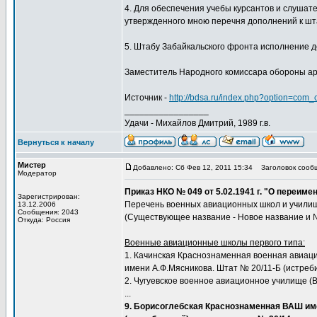
4. Для обеспечения учебы курсантов и слушате
утвержденного мною перечня дополнений к шт
5. Штабу Забайкальского фронта исполнение до
Заместитель Народного комиссара обороны армей
Источник -
http://bdsa.ru/index.php?option=com
_________________
Удачи - Михайлов Дмитрий, 1989 г.в.
Вернуться к началу
Мистер
Добавлено: Сб Фев 12, 2011 15:34
Заголовок сооб
Модератор
Приказ НКО № 049 от 5.02.1941 г. "О переи
Зарегистрирован:
Перечень военных авиационных школ и учили
13.12.2006
Сообщения: 2043
(Существующее название - Новое название и
Откуда: Россия
Военные авиационные школы первого типа:
1. Качинская Краснознаменная военная авиац
имени А.Ф.Мясникова. Штат № 20/11-Б (истреб
2. Чугуевское военное авиационное училище (В
...
9. Борисоглебская Краснознаменная ВАШ им