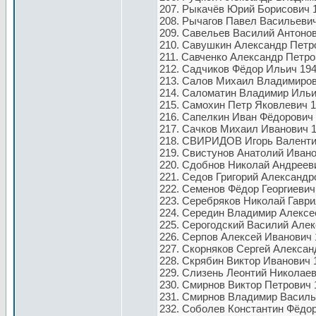
207. Рыкачёв Юрий Борисович 1
208. Рычагов Павел Васильевич
209. Савельев Василий Антонов
210. Савушкин Александр Петро
211. Савченко Александр Петро
212. Садчиков Фёдор Ильич 194
213. Салов Михаил Владимирови
214. Саломатин Владимир Ильич
215. Самохин Петр Яковлевич 1
216. Сапелкин Иван Фёдорович 
217. Сачков Михаил Иванович 1
218. СВИРИДОВ Игорь Валентин
219. Свистунов Анатолий Ивано
220. Сдобнов Николай Андрееви
221. Седов Григорий Александр
222. Семенов Фёдор Георгиевич 
223. Серебряков Николай Гаври
224. Середин Владимир Алексеев
225. Серогодский Василий Алек
226. Серпов Алексей Иванович 
227. Скорняков Сергей Алексан
228. Скрябин Виктор Иванович 
229. Слизень Леонтий Николаев
230. Смирнов Виктор Петрович 
231. Смирнов Владимир Василье
232. Соболев Константин Фёдор