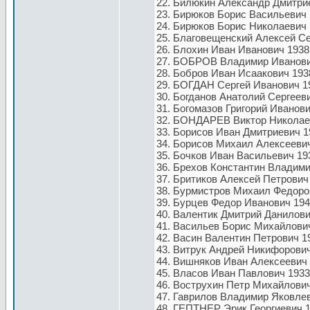
22. Билюкин Александр Дмитрие
23. Бирюков Борис Васильевич 
24. Бирюков Борис Николаевич 
25. Благовещенский Алексей Сер
26. Блохин Иван Иванович 1938
27. БОБРОВ Владимир Иванович,
28. Бобров Иван Исаакович 193
29. БОГДАН Сергей Иванович 19
30. Богданов Анатолий Сергееви
31. Богомазов Григорий Иванови
32. БОНДАРЕВ Виктор Николаеви
33. Борисов Иван Дмитриевич 1
34. Борисов Михаил Алексеевич
35. Бочков Иван Васильевич 19
36. Брехов Константин Владимир
37. Бритиков Алексей Петрович
38. Бурмистров Михаил Федоров
39. Бурцев Федор Иванович 194
40. Валентик Дмитрий Данилови
41. Васильев Борис Михайлович
42. Васин Валентин Петрович 1
43. Витрук Андрей Никифорович
44. Вишняков Иван Алексеевич 
45. Власов Иван Павлович 1933
46. Вострухин Петр Михайлович
47. Гаврилов Владимир Яковлев
48. ГЕПТНЕР Эрик Георгиевич 1