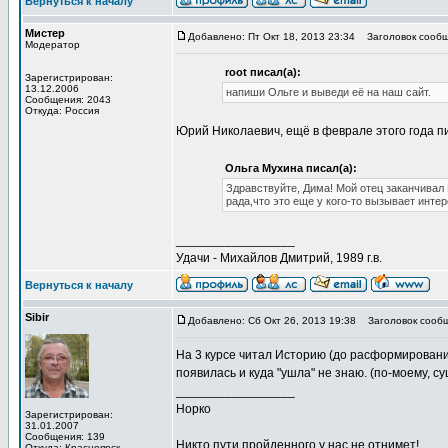
Вернуться к началу
Мистер
Добавлено: Пт Окт 18, 2013 23:34
Заголовок сообщ
Модератор
root писал(а):
Зарегистрирован:
13.12.2006
напиши Ольге и выведи её на наш сайт.
Сообщения: 2043
Откуда: Россия
Юрий Николаевич, ещё в феврале этого года пи
Ольга Мухина писал(а):
Здравствуйте, Дима! Мой отец заканчивал 
рада,что это еще у кого-то вызывает интер
_________________
Удачи - Михайлов Дмитрий, 1989 г.в.
Вернуться к началу
Sibir
Добавлено: Сб Окт 26, 2013 19:38
Заголовок сообщ
На 3 курсе читал Историю (до расформировани
появилась и куда "ушла" не знаю. (по-моему, с
_________________
Норко
Зарегистрирован:
31.01.2007
Сообщения: 139
Никто пути пройденного у нас не отнимет!
Откуда: Красноярск