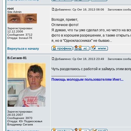
root
Добавлено: Ср Окт 16, 2013 08:06
Заголовок сообщ
Site Admin
Володя, привет,
Отличное фото!
Зарегистрирован:
Я думаю, что ты уже сделал это, но чисто на вс
12.12.2006
Сообщения: 3712
фото в хорошем разрешении, а также открыть н
Откуда: bvvaul-76
я, но в "Одноклассниках" не бываю...
Вернуться к началу
В.Сигаев-81
Добавлено: Ср Окт 16, 2013 23:49
Заголовок сообщ
Чуть разделаюсь с работой и займусь этим воп
_________________
Помощь молодым пользователям Инет...
Зарегистрирован:
28.03.2007
Сообщения: 3970
Откуда: Юг Подмосковья
Владимир Сигаев