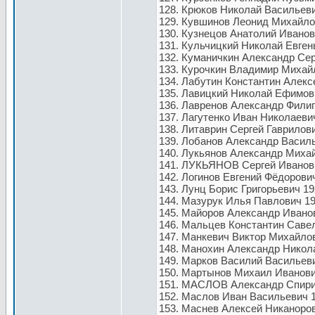
128. Крюков Николай Васильеви
129. Кувшинов Леонид Михайлов
130. Кузнецов Анатолий Иванов
131. Кульчицкий Николай Евген
132. Куманичкин Александр Сер
133. Курочкин Владимир Михайл
134. Лабутин Константин Алексе
135. Лавицкий Николай Ефимови
136. Лавренов Александр Филип
137. Лагутенко Иван Николаевич
138. Литаврин Сергей Гаврилови
139. Лобанов Александр Василь
140. Лукьянов Александр Михай
141. ЛУКЬЯНОВ Сергей Иванов
142. Логинов Евгений Фёдорови
143. Лунц Борис Григорьевич 19
144. Мазурук Илья Павлович 1
145. Майоров Александр Иванов
146. Мальцев Константин Савел
147. Манкевич Виктор Михайлов
148. Манохин Александр Никола
149. Марков Василий Васильеви
150. Мартынов Михаил Иванович
151. МАСЛОВ Александр Спири
152. Маслов Иван Васильевич 1
153. Маснев Алексей Никаноров