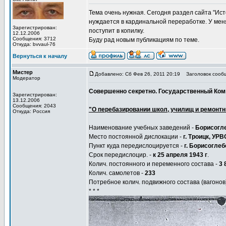
Тема очень нужная. Сегодня раздел сайта "Ист
нуждается в кардинальной переработке. У меня
Зарегистрирован:
поступит в копилку.
12.12.2006
Сообщения: 3712
Буду рад новым публикациям по теме.
Откуда: bvvaul-76
Вернуться к началу
Мистер
Добавлено: Сб Фев 26, 2011 20:19
Заголовок сооб
Модератор
Совершенно секретно. Государственный Коми
Зарегистрирован:
13.12.2006
Сообщения: 2043
"О перебазировании школ, училищ и ремонт
Откуда: Россия
Наименование учебных заведений -
Борисогле
Место постоянной дислокации -
г. Троицк, УРВ
Пункт куда передислоцируется -
г. Борисоглеб
Срок передислоцир. -
к 25 апреля 1943 г
.
Колич. постоянного и переменного состава -
3 
Колич. самолетов -
233
Потребное колич. подвижного состава (вагонов
* * *