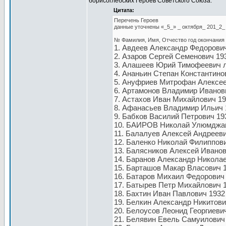
борисоглебских Героев Советского Союза:
Цитата:
Перечень Героев
данные уточнены «_5_» _ октября_ 201_2_
№ Фамилия, Имя, Отчество год окончания
1. Авдеев Александр Федорович
2. Азаров Сергей Семенович 193
3. Алашеев Юрий Тимофеевич лё
4. Ананьин Степан Константинов
5. Ануфриев Митрофан Алексее
6. Артамонов Владимир Иванови
7. Астахов Иван Михайлович 19
8. Афанасьев Владимир Ильич 1
9. Бабков Василий Петрович 193
10. БАИРОВ Николай Улюмджано
11. Балалуев Алексей Андреевич
12. Баленко Николай Филиппови
13. Балясников Алексей Иванов
14. Баранов Александр Никола
15. Барташов Макар Власович 1
16. Батаров Михаил Федорович 
17. Батырев Петр Михайлович 1
18. Бахтин Иван Павлович 1932 
19. Белкин Александр Никитови
20. Белоусов Леонид Георгиевич
21. Белявин Евель Самуилович 