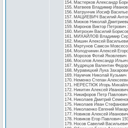
154. Мастерков Александр Бори
155. Матвеев Владимир Иванови
156. Матрунчик Иосиф Васильев
157. МАЦИЕВИЧ Василий Антоно
158. Миоков Николай Дмитриеви
159. Миронов Виктор Петрович 
160. Митрохин Василий Борисов
161. МИХАЙЛОВ Владимир Серге
162. Мишин Алексей Васильевич
163. Мкртунов Самсон Мовсесов
164. Молодчинин Алексей Егоро
165. Морозов Фотий Яковлевич 
166. Мосолов Александр Ильич 
167. Мудрецов Валентин Федоро
168. Муравицкий Лука Захарови
169. Наумчик Николай Кузьмич 
170. Неменко Степан Алексееви
171. НЕРЕСТЮК Игорь Михайлов
172. Никитин Алексей Иванович
173. Никифоров Петр Павлович 
174. Николаев Дмитрий Семенов
175. Николаев Иван Стефанович
176. Николаенко Евгений Макар
177. Новиков Алексей Иванович
178. Новиков Егор Павлович 193
179. Носов Савелий Васильевич