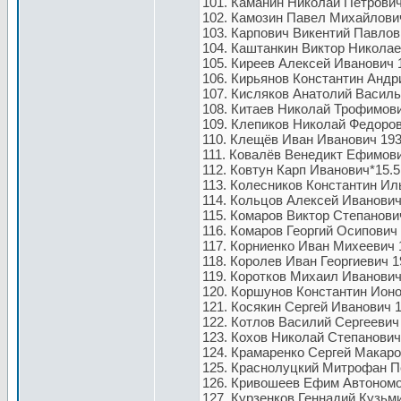
101. Каманин Николай Петрович 
102. Камозин Павел Михайлови
103. Карпович Викентий Павлов
104. Каштанкин Виктор Николае
105. Киреев Алексей Иванович 
106. Кирьянов Константин Андри
107. Кисляков Анатолий Василь
108. Китаев Николай Трофимови
109. Клепиков Николай Федоров
110. Клещёв Иван Иванович 193
111. Ковалёв Венедикт Ефимови
112. Ковтун Карп Иванович*15.5
113. Колесников Константин Ильи
114. Кольцов Алексей Иванович 
115. Комаров Виктор Степанович
116. Комаров Георгий Осипович 
117. Корниенко Иван Михеевич 
118. Королев Иван Георгиевич 1
119. Коротков Михаил Иванович
120. Коршунов Константин Ионо
121. Косякин Сергей Иванович 1
122. Котлов Василий Сергеевич
123. Кохов Николай Степанович
124. Крамаренко Сергей Макаро
125. Краснолуцкий Митрофан Пе
126. Кривошеев Ефим Автономо
127. Курзенков Геннадий Кузьм