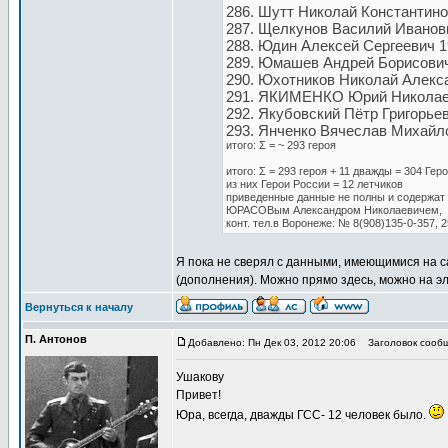
286. Шутт Николай Константино
287. Щелкунов Василий Иванови
288. Юдин Алексей Сергеевич 1
289. Юмашев Андрей Борисович
290. Юхотников Николай Алекса
291. ЯКИМЕНКО Юрий Николаеви
292. Якубовский Пётр Григорьев
293. Янченко Вячеслав Михайло
итого: Σ = ~ 293 героя
итого: Σ = 293 героя + 11 дважды = 304 Геро
из них Герои России = 12 летчиков
приведенные данные не полны и содержат
ЮРАСОВым Александром Николаевичем,
конт. тел.в Воронеже: № 8(908)135-0-357, 2
Я пока не сверял с данными, имеющимися на са
(дополнения). Можно прямо здесь, можно на эл
Вернуться к началу
П. Антонов
Добавлено: Пн Дек 03, 2012 20:06
Заголовок сообщ
Ушакову
Привет!
Юра, всегда, дважды ГСС- 12 человек было.