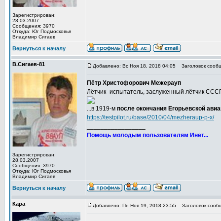
Зарегистрирован:
28.03.2007
Сообщения: 3970
Откуда: Юг Подмосковья
Владимир Сигаев
Вернуться к началу
В.Сигаев-81
Добавлено: Вс Ноя 18, 2018 04:05
Заголовок сообщ
Пётр Христофорович Межерауп
Лётчик- испытатель, заслуженный лётчик СССР
...в 1919-м
после окончания Егорьевской ави
https://testpilot.ru/base/2010/04/mezheraup-p-x/
_________________
Помощь молодым пользователям Инет...
Зарегистрирован:
28.03.2007
Сообщения: 3970
Откуда: Юг Подмосковья
Владимир Сигаев
Вернуться к началу
Кара
Добавлено: Пн Ноя 19, 2018 23:55
Заголовок сооб