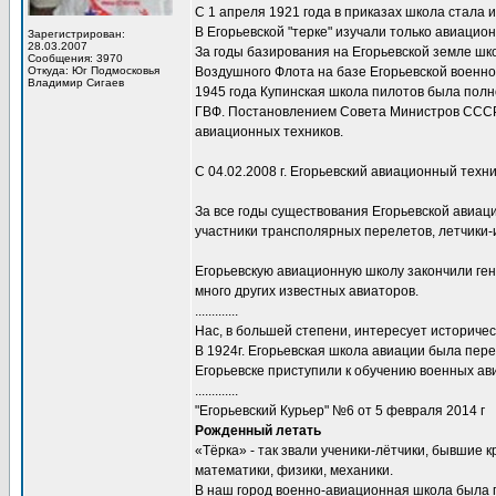
С 1 апреля 1921 года в приказах школа стала 
В Егорьевской "терке" изучали только авиацио
Зарегистрирован:
28.03.2007
За годы базирования на Егорьевской земле шк
Сообщения: 3970
Откуда: Юг Подмосковья
Воздушного Флота на базе Егорьевской военно
Владимир Сигаев
1945 года Купинская школа пилотов была полн
ГВФ. Постановлением Совета Министров СССР 
авиационных техников.
С 04.02.2008 г. Егорьевский авиационный тех
За все годы существования Егорьевской авиац
участники трансполярных перелетов, летчики-
Егорьевскую авиационную школу закончили гене
много других известных авиаторов.
.............
Нас, в большей степени, интересует историческ
В 1924г. Егорьевская школа авиации была пере
Егорьевске приступили к обучению военных а
.............
"Егорьевский Курьер" №6 от 5 февраля 2014 г
Рожденный летать
«Тёрка» - так звали ученики-лётчики, бывшие
математики, физики, механики.
В наш город военно-авиационная школа была пе