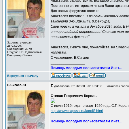
Анастасия, здравствуйте. Большое спасибо, ч
Постоянно и с интересом читаю Ваши архивны
Для наших форумчан поясню:
Анастасия писала:
"...я из семьи военных лет
закончили 3-ю ВШЛиЛН. (Оренбург)
Свои поиски я начала в декабре 2014 года. В
интереснейшей информации! Сколько там лет
неизвестных фактов!"
................
Зарегистрирован:
28.03.2007
Анастасия, скинте мне, пожалуйста, на Sivash
Сообщения: 3970
Откуда: Юг Подмосковья
коллегам.
Владимир Сигаев
С уважением, В.Сигаев
_________________
Помощь молодым пользователям Инет...
Вернуться к началу
В.Сигаев-81
Добавлено: Вт Окт 30, 2018 23:38
Заголовок сообщ
Степан Георгиевич Король
С июля 1919 года по март 1920 года С.Г. Корол
http://www.mapsssr.ru/korolS.html
_________________
Помощь молодым пользователям Инет...