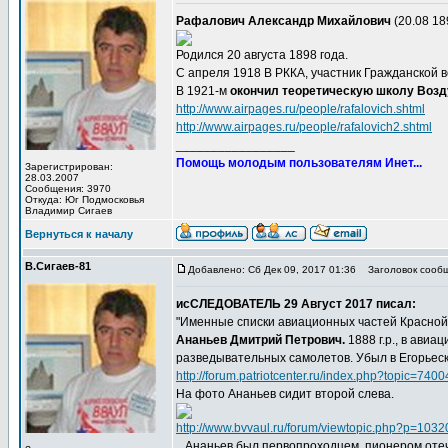
Рафалович Александр Михайлович
(20.08 18
Родился 20 августа 1898 года.
С апреля 1918 В РККА, участник Гражданской 
В 1921-м
окончил теоретическую школу Воз
http://www.airpages.ru/people/rafalovich.shtml
http://www.airpages.ru/people/rafalovich2.shtml
_________________
Помощь молодым пользователям Инет...
Зарегистрирован:
28.03.2007
Сообщения: 3970
Откуда: Юг Подмосковья
Владимир Сигаев
Вернуться к началу
В.Сигаев-81
Добавлено: Сб Дек 09, 2017 01:36
Заголовок сообщ
исСЛЕДОВАТЕЛЬ 29 Август 2017 писал:
"Именные списки авиационных частей Красной А
Ананьев Дмитрий Петрович.
1888 г.р., в авиа
разведывательных самолетов. Убыл в Егорьеску
http://forum.patriotcenter.ru/index.php?topic=
На фото Ананьев сидит второй слева.
http://www.bvvaul.ru/forum/viewtopic.php?p=10
...Ананьев был первопроходцем, пионером оте