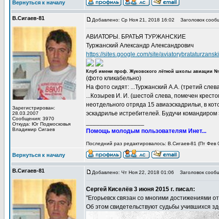
Вернуться к началу
В.Сигаев-81
Добавлено: Ср Ноя 21, 2018 16:02
Заголовок сооб
АВИАТОРЫ. БРАТЬЯ ТУРЖАНСКИЕ
Туржанский Александр Александрович
https://sites.google.com/site/aviatorybrataturzans
Клуб имени проф. Жуковского лётной школы авиации №
(фото кликабельно)
На фото сидят: ...Туржанский А.А. (третий слева
...Козырев И. И. (шестой слева, помечен крест
неотдельного отряда 15 авиаэскадрильи, в кото
Зарегистрирован:
эскадрилье истребителей. Будучи командиром эс
28.03.2007
Сообщения: 3970
_________________
Откуда: Юг Подмосковья
Владимир Сигаев
Помощь молодым пользователям Инет...
Последний раз редактировалось: В.Сигаев-81 (Пт Фев 0
Вернуться к началу
В.Сигаев-81
Добавлено: Чт Ноя 22, 2018 01:06
Заголовок сообщ
Сергей Киселёв 3 июня 2015 г. писал:
"Егорьевск связан со многими достижениями о
Об этом свидетельствуют судьбы учившихся зд