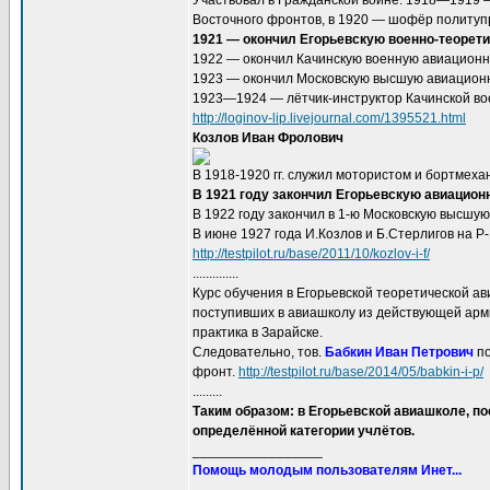
Участвовал в Гражданской войне: 1918—1919 —
Восточного фронтов, в 1920 — шофёр политупр
1921 — окончил Егорьевскую военно-теорет
1922 — окончил Качинскую военную авиационн
1923 — окончил Московскую высшую авиацион
1923—1924 — лётчик-инструктор Качинской во
http://loginov-lip.livejournal.com/1395521.html
Козлов Иван Фролович
В 1918-1920 гг. служил мотористом и бортмех
В 1921 году закончил Егорьевскую авиацио
В 1922 году закончил в 1-ю Московскую высшу
В июне 1927 года И.Козлов и Б.Стерлигов на Р
http://testpilot.ru/base/2011/10/kozlov-i-f/
..............
Курс обучения в Егорьевской теоретической ав
поступивших в авиашколу из действующей арми
практика в Зарайске.
Следовательно, тов.
Бабкин Иван Петрович
по
фронт.
http://testpilot.ru/base/2014/05/babkin-i-p/
.........
Таким образом: в Егорьевской авиашколе, п
определённой категории учлётов.
_________________
Помощь молодым пользователям Инет...