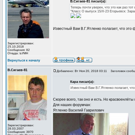
В.Сигаев-81 писал(а):
Теперь почти уверен, что это как раз то
"Класс О выпуск 15/Х-23 Егорьевск: Зар
Известный Вам В.Г.Ятленко полагает, что это 
Зарегистрирован:
25.10.2018
Сообщения: 82
Откуда: ЬУМН
Вернуться к началу
В.Сигаев-81
Добавлено: Вт Ноя 20, 2018 03:11
Заголовок сообщ
Кара писал(а):
Известный Вам В.Г.Ятленко полагает, чт
Скорее всего, так оно и есть. Но красвоенлёт
Для наших форумчан:
Ятленко Василий Гаврилович
Зарегистрирован:
28.03.2007
Сообщения: 3970