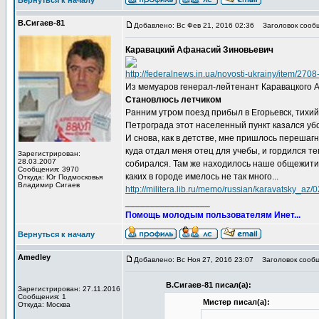
Вернуться к началу
В.Сигаев-81
Добавлено: Вс Фев 21, 2016 02:36
Заголовок сооб
Каравацкий Афанасий Зиновьевич
http://federalnews.in.ua/novosti-ukrainy/item/27
Из мемуаров генерал-лейтенант Каравацкого А
Становлюсь летчиком
Ранним утром поезд прибыл в Егорьевск, тихий
Петрограда этот населенный пункт казался уб
И снова, как в детстве, мне пришлось перешагн
куда отдал меня отец для учебы, и гордился те
Зарегистрирован:
28.03.2007
собирался. Там же находилось наше общежитие
Сообщения: 3970
каких в городе имелось не так много...
Откуда: Юг Подмосковья
Владимир Сигаев
http://militera.lib.ru/memo/russian/karavatsky_az/0
_________________
Помощь молодым пользователям Инет...
Вернуться к началу
Amedley
Добавлено: Вс Ноя 27, 2016 23:07
Заголовок сообщ
В.Сигаев-81 писал(а):
Зарегистрирован: 27.11.2016
Сообщения: 1
Мистер писал(а):
Откуда: Москва