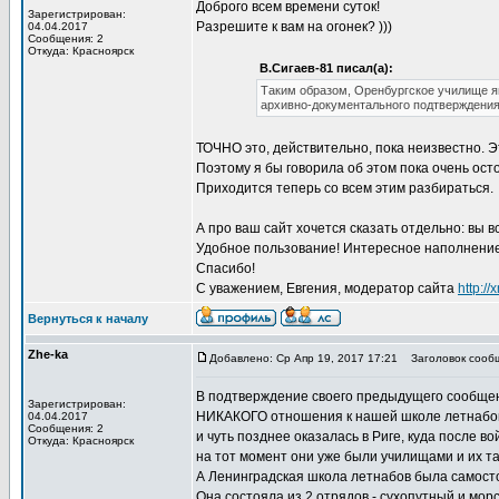
Доброго всем времени суток!
Зарегистрирован:
Разрешите к вам на огонек? )))
04.04.2017
Сообщения: 2
Откуда: Красноярск
В.Сигаев-81 писал(а):
Таким образом, Оренбургское училище я
архивно-документального подтверждения
ТОЧНО это, действительно, пока неизвестно. 
Поэтому я бы говорила об этом пока очень ос
Приходится теперь со всем этим разбираться.
А про ваш сайт хочется сказать отдельно: вы
Удобное пользование! Интересное наполнение
Спасибо!
С уважением, Евгения, модератор сайта
http:/
Вернуться к началу
Zhe-ka
Добавлено: Ср Апр 19, 2017 17:21
Заголовок сооб
В подтверждение своего предыдущего сообщен
Зарегистрирован:
НИКАКОГО отношения к нашей школе летнабов 
04.04.2017
Сообщения: 2
и чуть позднее оказалась в Риге, куда после 
Откуда: Красноярск
на тот момент они уже были училищами и их т
А Ленинградская школа летнабов была самосто
Она состояла из 2 отрядов - сухопутный и морс