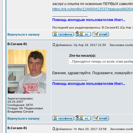
заслуг и опыта по освоению ПЕРВЫХ самолёт
https://ok.ru/profile/124600412537/statuses/663
_________________
Помощь молодым пользователям Инет...
Последний раз редактировалось: В.Сигаев-81 (Ср Апр 1
Вернуться к началу
В.Сигаев-81
Добавлено: Ср Апр 19, 2017 21:50
Заголовок сооб
Zhe-ka писал(а):
...Приходится теперь со всем этим разбир
Евгения, здравствуйте. Подскажите, пожалуйст
_________________
Помощь молодым пользователям Инет...
Зарегистрирован:
28.03.2007
Сообщения: 3970
Откуда: Юг Подмосковья
Владимир Сигаев
Вернуться к началу
В.Сигаев-81
Добавлено: Чт Июл 20, 2017 23:58
Заголовок сооб