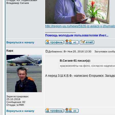
Откуда: Юг Подмосковья
Владимир Сигаев
http://region-uu.ru/news/5926-iz-aviacii-v-zhurnali
_________________
Помощь молодым пользователям Инет...
Вернуться к началу
Кара
Добавлено: Вт Ноя 20, 2018 13:30
Заголовок сообщ
В.Сигаев-81 писал(а):
красвоенлёты на фото, согласно надписи
А перед З.Ш.К.В.Ф.- написано Егорьевск. Загадка
Зарегистрирован:
25.10.2018
Сообщения: 82
Откуда: ЬУМН
Вернуться к началу