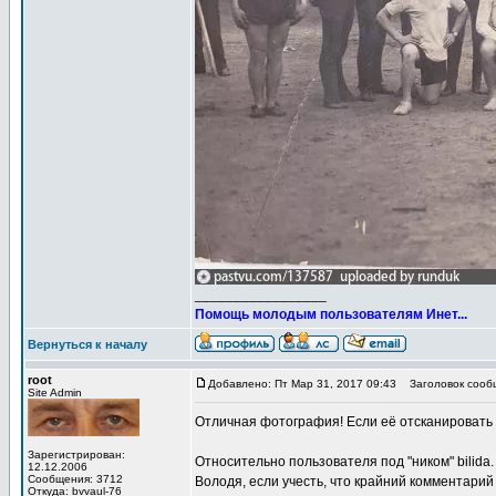
_________________
Помощь молодым пользователям Инет...
Вернуться к началу
root
Добавлено: Пт Мар 31, 2017 09:43
Заголовок сооб
Site Admin
Отличная фотография! Если её отсканировать
Зарегистрирован:
Относительно пользователя под "ником" bilida.
12.12.2006
Сообщения: 3712
Володя, если учесть, что крайний комментарий
Откуда: bvvaul-76