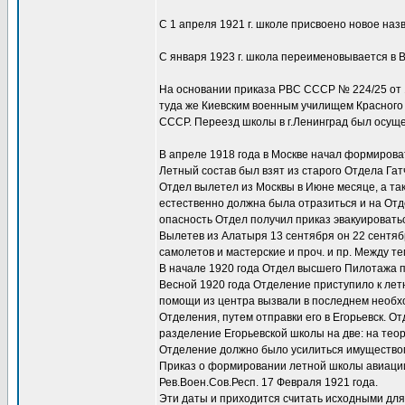
С 1 апреля 1921 г. школе присвоено новое на
С января 1923 г. школа переименовывается в 
На основании приказа РВС СССР № 224/25 от 16
туда же Киевским военным училищем Красного
СССР. Переезд школы в г.Ленинград был осущес
В апреле 1918 года в Москве начал формиро
Летный состав был взят из старого Отдела Га
Отдел вылетел из Москвы в Июне месяце, а так
естественно должна была отразиться и на Отд
опасность Отдел получил приказ эвакуироватьс
Вылетев из Алатыря 13 сентября он 22 сентяб
самолетов и мастерские и проч. и пр. Между т
В начале 1920 года Отдел высшего Пилотажа п
Весной 1920 года Отделение приступило к лет
помощи из центра вызвали в последнем необх
Отделения, путем отправки его в Егорьевск.
разделение Егорьевской школы на две: на тео
Отделение должно было усилиться имуществом
Приказ о формировании летной школы авиации
Рев.Воен.Сов.Респ. 17 Февраля 1921 года.
Эти даты и приходится считать исходными для