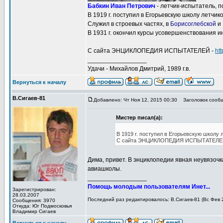
Бабкин Иван Петрович
- летчик-испытатель, п
В 1919 г. поступил в Егорьевскую школу летчи
Служил в строевых частях, в
Борисоглебской
и
В 1931 г. окончил курсы усовершенствования ин
С сайта ЭНЦИКЛОПЕДИЯ ИСПЫТАТЕЛЕЙ -
htt
_________________
Удачи - Михайлов Дмитрий, 1989 г.в.
Вернуться к началу
В.Сигаев-81
Добавлено: Чт Ноя 12, 2015 00:30
Заголовок сообщ
Мистер писал(а):
В 1919 г. поступил в Егорьевскую школу 
С сайта ЭНЦИКЛОПЕДИЯ ИСПЫТАТЕЛЕ
Дима, привет. В энциклопедии явная неувязочк
авиашколы.
_________________
Помощь молодым пользователям Инет...
Зарегистрирован:
28.03.2007
Последний раз редактировалось: В.Сигаев-81 (Вс Фев 2
Сообщения: 3970
Откуда: Юг Подмосковья
Владимир Сигаев