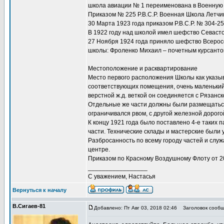
школа авиации № 1 переименована в Военную ш
Приказом № 225 Р.В.С.Р. Военная Школа Летчи
30 Марта 1923 года приказом Р.В.С.Р. № 304-
В 1922 году над школой имел шефство Севасто
27 Ноября 1924 года приняло шефство Всеросс
школы: Фроленко Михаил – почетным курсанто
Местоположение и расквартирование
Место первого расположения Школы как указыв
соответствующих помещения, очень маленький
верстной ж.д. веткой он соединяется с Рязан
Отдельные же части должны были размещаться н
ограничивался рвом, с другой железной дорог
К концу 1921 года было поставлено 4-е таких 
части. Технические склады и мастерские были 
Разбросанность по всему городу частей и слу
центре.
Приказом по Красному Воздушному Флоту от 20
_________________
С уважением, Настасья
Вернуться к началу
В.Сигаев-81
Добавлено: Пт Авг 03, 2018 02:46
Заголовок сообщ