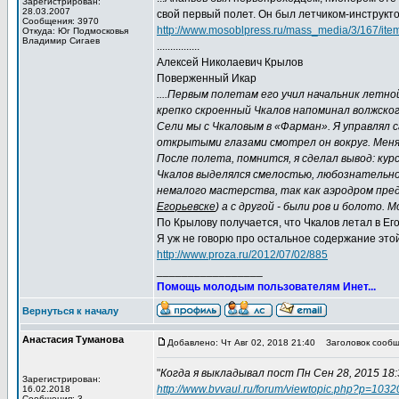
Зарегистрирован:
28.03.2007
свой первый полет. Он был летчиком-инструкт
Сообщения: 3970
http://www.mosoblpress.ru/mass_media/3/167/ite
Откуда: Юг Подмосковья
Владимир Сигаев
................
Алексей Николаевич Крылов
Поверженный Икар
....Первым полетам его учил начальник летн
крепко скроенный Чкалов напоминал волжского
Сели мы с Чкаловым в «Фарман». Я управлял 
открытыми глазами смотрел он вокруг. Меня д
После полета, помнится, я сделал вывод: ку
Чкалов выделялся смелостью, любознательн
немалого мастерства, так как аэродром пред
Егорьевске
) а с другой - были ров и болото.
По Крылову получается, что Чкалов летал в Его
Я уж не говорю про остальное содержание этой
http://www.proza.ru/2012/07/02/885
_________________
Помощь молодым пользователям Инет...
Вернуться к началу
Анастасия Туманова
Добавлено: Чт Авг 02, 2018 21:40
Заголовок сообще
"
Когда я выкладывал пост Пн Сен 28, 2015 18:
Зарегистрирован:
http://www.bvvaul.ru/forum/viewtopic.php?p=10
16.02.2018
Сообщения: 3