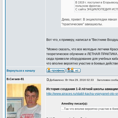
В 1919 г. поступил в Егорьевс
польском фронтах.
С сайта ЭНЦИКЛОПЕДИЯ ИС
Дима, привет. В энциклопедии явная
"практические" авиашколы.
Вот что, к примеру, написал в "Вестнике Возд
"Можно сказать, что все молодые летчики Кра
теоретическое обучение и ЛЕТНАЯ ПРАКТИКА. Ш
сюда привезли оборудование для учебных каби
что вполне вероятно участие в боевых действ
Вернуться к началу
В.Сигаев-81
Добавлено: Вт Ноя 29, 2016 02:33
Заголовок сообщ
История создания 1-й лётной школы авиации 
http://www.airaces.ru/stati/i-kacha-vspryanet
Amedley писал(а):
...Так что вполне вероятно участие в бо