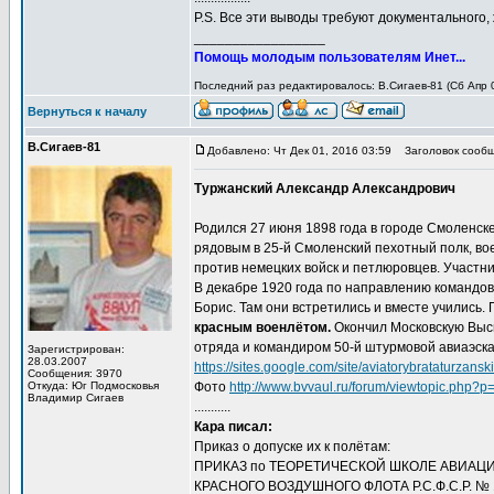
P.S. Все эти выводы требуют документального
_________________
Помощь молодым пользователям Инет...
Последний раз редактировалось: В.Сигаев-81 (Сб Апр 0
Вернуться к началу
В.Сигаев-81
Добавлено: Чт Дек 01, 2016 03:59
Заголовок сообщ
Туржанский Александр Александрович
Родился 27 июня 1898 года в городе Смоленск
рядовым в 25-й Смоленский пехотный полк, во
против немецких войск и петлюровцев. Участни
В декабре 1920 года по направлению командов
Борис. Там они встретились и вместе учились. 
красным военлётом.
Окончил Московскую Высшу
отряда и командиром 50-й штурмовой авиаэскад
Зарегистрирован:
28.03.2007
https://sites.google.com/site/aviatorybrataturzans
Сообщения: 3970
Откуда: Юг Подмосковья
Фото
http://www.bvvaul.ru/forum/viewtopic.php
Владимир Сигаев
...........
Кара писал:
Приказ о допуске их к полётам:
ПРИКАЗ по ТЕОРЕТИЧЕСКОЙ ШКОЛЕ АВИАЦ
КРАСНОГО ВОЗДУШНОГО ФЛОТА Р.С.Ф.С.Р. № 192 