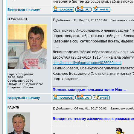
интернете (по тем же соцсетям), забив в поиск
Вернуться к началу
В.Сигаев-81
Добавлено: Пт Мар 31, 2017 14:46
Заголовок сооб
Юра, привет. Информацию, о ленинградской "т
порекомендовал обратиться к тебе для обмен
Катерину в соц. сетях пробовал искать, надею
......
Ленинградская "тёрка" образована при слиянии
аэроклуба (23 де­кабря 1915 г.) и начала рабо
http://humus.livejournal.com/4026050.html
Таким образом, Оренбургское училище являет
Красного Воздушного Флота она значится как "
Зарегистрирован:
28.03.2007
подтверждения.
Сообщения: 3970
Откуда: Юг Подмосковья
_________________
Владимир Сигаев
Помощь молодым пользователям Инет...
Вернуться к началу
FAU-75
Добавлено: Сб Апр 01, 2017 00:02
Заголовок сооб
Володя, по твоему заключению первоискателя
_________________