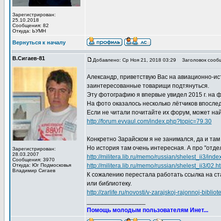
Зарегистрирован:
25.10.2018
Сообщения: 82
Откуда: ЬУМН
Вернуться к началу
В.Сигаев-81
Добавлено: Ср Ноя 21, 2018 03:29
Заголовок сооб
Александр, приветствую Вас на авиационно-ис
заинтересованные товарищи подтянуться.
Эту фотографию я впервые увидел 2015 г. на 
На фото оказалось несколько лётчиков впосле
Если не читали почитайте их форум, может на
http://forum.evvaul.com/index.php?topic=79.30
Конкретно Зарайском я не занимался, да и та
Но история там очень интересная. А про "отдел
Зарегистрирован:
28.03.2007
http://militera.lib.ru/memo/russian/shelest_ii3/inde
Сообщения: 3970
Откуда: Юг Подмосковья
http://militera.lib.ru/memo/russian/shelest_ii3/02.h
Владимир Сигаев
К сожалению перестала работать ссылка на ст
или библиотеку.
http://zarlife.ru/novosti/v-zarajskoj-rajonnoj-bibli
_________________
Помощь молодым пользователям Инет...