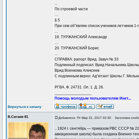
...
По строевой части
…
§ 5
При сем об”являю список учеников летчиков 1-
…
18. ТУРЖАНСКИЙ Александр
…
20. ТУРЖАНСКИЙ Борис
...
СПРАВКА: рапорт Врид. Завуч № 33
Подлинный подписал: Врид Начальника Шко
Врид Военкома Алексеев
С подлинным верно: Ад”ютант Школы Г. Мельник
РГВА. Ф. 24731. Оп. 1. Д. 26.
_________________
Помощь молодым пользователям Инет...
Вернуться к началу
В.Сигаев-81
Добавлено: Пт Мар 31, 2017 02:30
Заголовок сооб
.. 1924 г. сентябрь — приказом РВС СССР № 22
авиационная школа) была создана Военно-тео