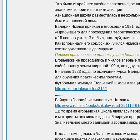
Это было старейшее учебное заведение, осно
знаниями теории и практики авиации.
Авиационная школа разместилась в нескольких 
был и «поповский дом».
Валерий Чкалов приехал в Егорьевск в 1921 г
«Прибывшего для прохождения теоретического 
с 15 сего августа». Это был, пожалуй, один и
Как вспоминали его сокурсники, учился Чкалов 
охотно участвовал в драмкружке.
Первые практические полёты учлёт Чкалов со
Егорьевске не проводились и Чкалов впервые 
собой полосу земли шириной 100 м, по одну сто
В начале 1923 года, по окончании курса, Вале
для обучения практическим полетам.
Футбольная команда Егорьевкой школы авиации
http://e-kurier.info/articles/3152
........
Байдуков Георгий Филиппович » Чкалов »
http://www.rulit.me/books/chkalov-read-221116-6.
...В то время егорьевская школа являлась пе
и мотористы осваивали здесь обширную програ
Значительное место занимали аэродинамика, а
Школа размещалась в бывшем женском монастыр
поселился вместе с Макарским, Махаловым и 