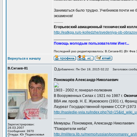
Заниматься было трудно. Учебников почти не б
экзаменов!
..........
Егорьевский авиационный технический колл
http://eatkga.ru/o-kolledzhe/svedeniya-ob-obrazov
_________________
Помощь молодым пользователям Инет...
Последний раз редактировалось: В.Сигаев-81 (Вт Фев 1
Вернуться к началу
В.Сигаев-81
Добавлено: Пн Окт 19, 2015 02:22
Заголовок сообщ
Пономарёв Александр Николаевич
1903 - 2002 гг, генерал-полковник
В Вооруженных Силах с 1921 по 1987 г.
Окончил
ВВА им. проф. Н. Е. Жуковского (1931 г.), Фран
Лауреат Государственной премии СССР (1973 г
http://nasledie-vvia.ru/index.php?id=15&id_wiki_
.............
Мемуары. Пономарев, Александр Николаевич
Зарегистрирован:
28.03.2007
"Покорители неба"
Сообщения: 3970
http://militera.lib.ru/memo/russian/ponomarev_an/
Откуда: Юг Подмосковья