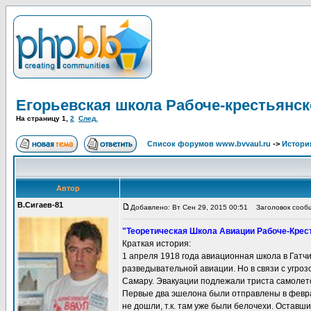
Егорьевская школа Рабоче-крестьянс
На страницу
1
,
2
След.
Список форумов www.bvvaul.ru
->
Истори
Автор
В.Сигаев-81
Добавлено: Вт Сен 29, 2015 00:51
Заголовок сообще
"Теоретическая Школа Авиации Рабоче-Кресть
Краткая история:
1 апреля 1918 года авиационная школа в Гатч
разведывательной авиации. Но в связи с угроз
Самару. Эвакуации подлежали триста самолето
Первые два эшелона были отправлены в февра
не дошли, т.к. там уже были белочехи. Оставш