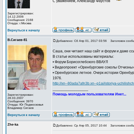
С уважением, Александр Фаустов
Зарегистрирован:
14.12.2006
Сообщения: 2168
Откуда: г.Москва
Вернуться к началу
В.Сигаев-81
Добавлено: Сб Апр 01, 2017 03:56
Заголовок сооб
Саша, они читают наш сайт и форум и даже ссы
В статье использованы материалы:
• Форум Борисоглебского ВВАУЛ
• Видеопроект «Оренбургские соколы Отчизны» (
• Оренбургское летное. Очерк истории Оренбург
1976.
http://xn--80ada7afn3b.xn--p1ai/istoriya-uchilis
_________________
Помощь молодым пользователям Инет...
Зарегистрирован:
28.03.2007
Сообщения: 3970
Откуда: Юг Подмосковья
Владимир Сигаев
Вернуться к началу
Zhe-ka
Добавлено: Ср Апр 05, 2017 10:44
Заголовок сооб