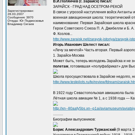
В.И.Полянчев (г. Зарайск) писал:
ЗАРАЙСК - ГРАД НАД ОСЕТРОМ-РЕКОЙ
Зарегистрирован:
В связи с угрозой наступления войск Антанты
28.03.2007
военная авиационная школа: теоретический от
Сообщения: 3970
Откуда: Юг Подмосковья
наименование: Первая Зарайская школа красных
Владимир Сигаев
Герои Советского Союза П. А. Джибелли и Б. А
Ф. Козлов...
http://www.zaraisk.net/zaraysk-istoriya/zaraysk-is
Игорь Иванович Шелест писал:
«Лечу за мечтой» Часть вторая. Первый аэропо
1. Зарайск-Москва
Может быть, теперь молодежь Зарайска и не зна
полетам
, готовившая «полуфабрикат» для Выс
Школа просуществовала в Зарайске недолго, но
http://www.testpilots.ru/tp/review/fdream/zaraisk.h
В 1922 году Севастопольская авиашкола была 
Лётная школа авиации № 1, а с 1938 года — К
http://xn--80aafy5bs.xn--p1ai/aviamuseum/aviatsiya
...........
Биографии выпускников:
Борис Александрович Туржанский
(9 марта 1