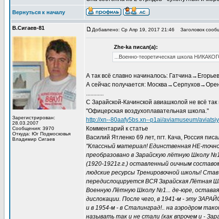
Вернуться к началу
В.Сигаев-81
Добавлено: Ср Апр 19, 2017 21:46
Заголовок сооб
Zhe-ka писал(а):
...Военно-теоретическая школа НИКАКОГ
А так всё славно начиналось: Гатчина→Егорь
А сейчас получается: Москва→Серпухов→Оренб
............
С Зарайской-Качинской авиашколой не всё так
"Офицерская воздухоплавательная школа."
Зарегистрирован:
http://xn--80aafy5bs.xn--p1ai/aviamuseum/aviatsiy
28.03.2007
Комментарий к статье
Сообщения: 3970
Откуда: Юг Подмосковья
Василий Ятленко 69 лет, пгт. Кача, Россия писа
Владимир Сигаев
"Классный материал! Единственная НЕ-точнос
преобразовано в Зарайскую лётную Школу №
(1920-1921г.г.) оставленный оичным составо
людские ресурсы Тренировочной школы! Став
передислоцируется ВСЯ Зарайская Лётная Шко
Военную Лётную Школу №1... де-юре, оставаяс
дислокации. После чего, в 1941-м - эту ЗАРАЙ
и в 1954-м - в Сталинград!.. на аэродром та
называть так и не стали (как впрочем и - Зар