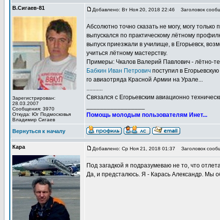
В.Сигаев-81
Добавлено: Вт Ноя 20, 2018 22:46
Заголовок сообщ
Абсолютно точно сказать не могу, могу только
выпускался по практическому лётному профилю
выпуск приезжали в училище, в Егорьевск, воз
учиться лётному мастерству.
Примеры: Чкалов Валерий Павлович - лётно-те
Бабкин Иван Петрович
поступил в Егорьевскую 
го авиаотряда Красной Армии на Урале...
...........
Связался с Егорьевским авиационно техничес
Зарегистрирован:
28.03.2007
_________________
Сообщения: 3970
Откуда: Юг Подмосковья
Помощь молодым пользователям Инет...
Владимир Сигаев
Вернуться к началу
Кара
Добавлено: Ср Ноя 21, 2018 01:37
Заголовок сооб
Под загадкой я подразумеваю не то, что отлета
Да, и предсталюсь. Я - Карась Александр. Мы 