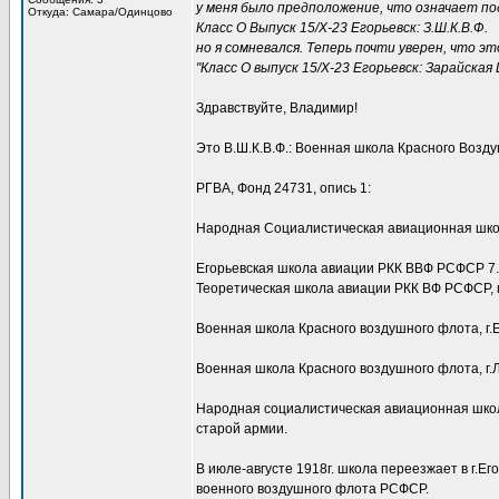
у меня было предположение, что означает по
Откуда: Самара/Одинцово
Класс О Выпуск 15/X-23 Егорьевск: З.Ш.К.В.Ф.
но я сомневался. Теперь почти уверен, что э
"Класс О выпуск 15/Х-23 Егорьевск: Зарайска
Здравствуйте, Владимир!
Это В.Ш.К.В.Ф.: Военная школа Красного Возд
РГВА, Фонд 24731, опись 1:
Народная Социалистическая авиационная школа, 
Егорьевская школа авиации РКК ВВФ РСФСР 7.1
Теоретическая школа авиации РКК ВФ РСФСР, г.
Военная школа Красного воздушного флота, г.Его
Военная школа Красного воздушного флота, г.Л
Народная социалистическая авиационная школа
старой армии.
В июле-августе 1918г. школа переезжает в г.Е
военного воздушного флота РСФСР.