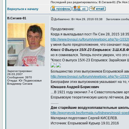
Последний раз редактировалось: В.Сигаев-81 (Пн Ноя 1
Вернуться к началу
В.Сигаев-81
Добавлено: Вт Ноя 29, 2016 03:38
Заголовок сообщ
Продолжение:
Когда я выкладывал пост Пн Сен 28, 2015 18:3
http://www.bvvaul.ru/forum/viewtopic.php?p=10
у меня было предположение, что означает под
Класс О Выпуск 15/X-23 Егорьевск: З.Ш.К.В.Ф
но я сомневался. Теперь почти уверен, что это
"Класс О выпуск 15/Х-23 Егорьевск: Зарайская
Зарегистрирован:
Большинство этих выпускников Егорьевской ав
28.03.2007
http://www.bvvaul.ru/forum/viewtopic.php?p=10
Сообщения: 3970
Откуда: Юг Подмосковья
Биографии этих выпускников указывают на то,
Владимир Сигаев
Юмашев Андрей Борисович
....В 1921 году окончил 7-е Севастопольские а
Егорьевскую теоретическую школу лётчиков,
(з
.........
Две старейшие воздухоплавательные школы
http://egoryevsk.bezformata.ru/listnews/rossii-so
Материал подготовил Сергей КИСЕЛЕВ.
Источник: Егорьевский Курьер 19.01.2016
.................