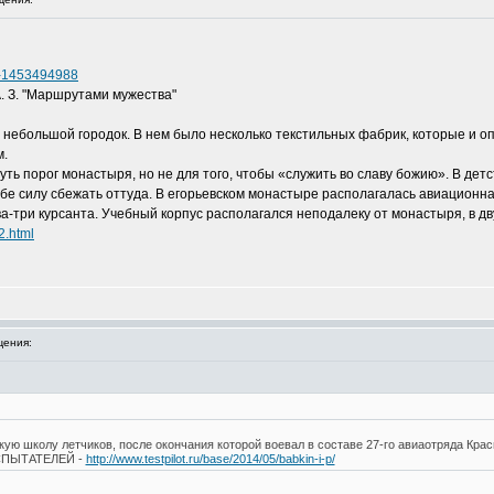
08-1453494988
. З. "Маршрутами мужества"
 небольшой городок. В нем было несколько текстильных фабрик, которые и о
м.
уть порог монастыря, но не для того, чтобы «служить во славу божию». В дет
себе силу сбежать оттуда. В егорьевском монастыре располагалась авиационна
-три курсанта. Учебный корпус располагался неподалеку от монастыря, в двух
2.html
ения:
скую школу летчиков, после окончания которой воевал в составе 27-го авиаотряда Кр
СПЫТАТЕЛЕЙ -
http://www.testpilot.ru/base/2014/05/babkin-i-p/