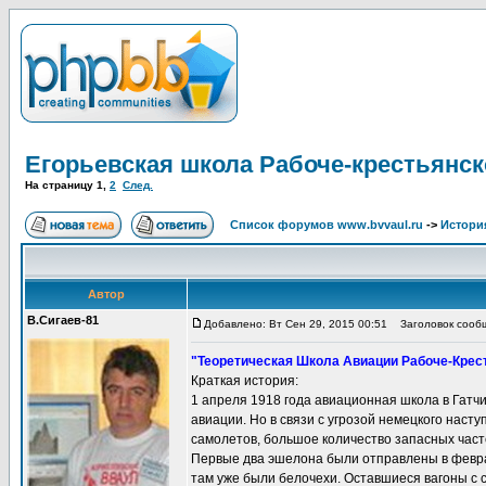
Егорьевская школа Рабоче-крестьянс
На страницу
1
,
2
След.
Список форумов www.bvvaul.ru
->
Истори
Автор
В.Сигаев-81
Добавлено: Вт Сен 29, 2015 00:51
Заголовок сообще
"Теоретическая Школа Авиации Рабоче-Кресть
Краткая история:
1 апреля 1918 года авиационная школа в Гатч
авиации. Но в связи с угрозой немецкого наст
самолетов, большое количество запасных част
Первые два эшелона были отправлены в феврал
там уже были белочехи. Оставшиеся вагоны с 