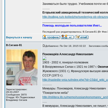
Заниматься было трудно. Учебников почти не б
..........
Егорьевский авиационный технический колл
http://eatkga.ru/o-kolledzhe/svedeniya-ob-obrazov
_________________
Помощь молодым пользователям Инет...
Последний раз редактировалось: В.Сигаев-81 (Вт Фев 1
Вернуться к началу
В.Сигаев-81
Добавлено: Пн Окт 19, 2015 02:22
Заголовок сообщ
Пономарёв Александр Николаевич
1903 - 2002 гг, генерал-полковник
В Вооруженных Силах с 1921 по 1987 г.
Окончил
Жуковского (1931 г.), Французскую высшую авиа
СССР (1973 г.).
http://nasledie-vvia.ru/index.php?id=15&id_wiki_
.............
Мемуары. Пономарев, Александр Николаевич
Зарегистрирован:
28.03.2007
"Покорители неба"
Сообщения: 3970
http://militera.lib.ru/memo/russian/ponomarev_an/
Откуда: Юг Подмосковья
Владимир Сигаев
......
В мемуарах, Александр Николаевич, не пишет, ч