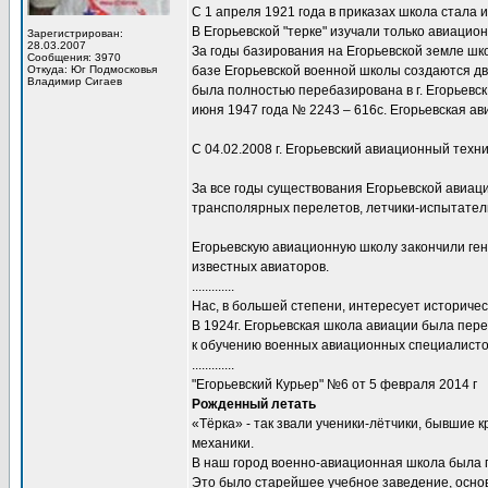
С 1 апреля 1921 года в приказах школа стала 
В Егорьевской "терке" изучали только авиацио
Зарегистрирован:
28.03.2007
За годы базирования на Егорьевской земле шк
Сообщения: 3970
Откуда: Юг Подмосковья
базе Егорьевской военной школы создаются дв
Владимир Сигаев
была полностью перебазирована в г. Егорьевс
июня 1947 года № 2243 – 616с. Егорьевская а
С 04.02.2008 г. Егорьевский авиационный тех
За все годы существования Егорьевской авиац
трансполярных перелетов, летчики-испытатели
Егорьевскую авиационную школу закончили гене
известных авиаторов.
.............
Нас, в большей степени, интересует историческ
В 1924г. Егорьевская школа авиации была пере
к обучению военных авиационных специалисто
.............
"Егорьевский Курьер" №6 от 5 февраля 2014 г
Рожденный летать
«Тёрка» - так звали ученики-лётчики, бывшие 
механики.
В наш город военно-авиационная школа была пе
Это было старейшее учебное заведение, осно