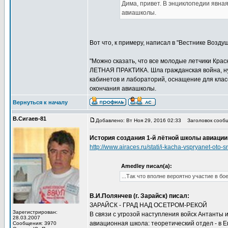
Дима, привет. В энциклопедии явная
авиашколы.
Вот что, к примеру, написал в "Вестнике Возд
"Можно сказать, что все молодые летчики Кра
ЛЕТНАЯ ПРАКТИКА. Шла гражданская война, нуж
кабинетов и лабораторий, оснащение для класс
окончания авиашколы.
Вернуться к началу
В.Сигаев-81
Добавлено: Вт Ноя 29, 2016 02:33
Заголовок сообщ
История создания 1-й лётной школы авиации 
http://www.airaces.ru/stati/i-kacha-vspryanet
Amedley писал(а):
...Так что вполне вероятно участие в б
В.И.Полянчев (г. Зарайск) писал:
ЗАРАЙСК - ГРАД НАД ОСЕТРОМ-РЕКОЙ
Зарегистрирован:
В связи с угрозой наступления войск Антанты
28.03.2007
авиационная школа: теоретический отдел - в 
Сообщения: 3970