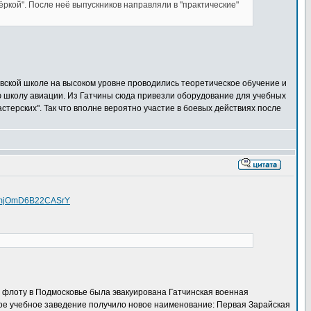
ркой". После неё выпускников направляли в "практические"
евской школе на высоком уровне проводились теоретическое обучение и
ю школу авиации. Из Гатчины сюда привезли оборудование для учебных
терских". Так что вполне вероятно участие в боевых действиях после
NlPmjOmD6B22CASrY
у флоту в Подмосковье была эвакуирована Гатчинская военная
нное учебное заведение получило новое наименование: Первая Зарайская