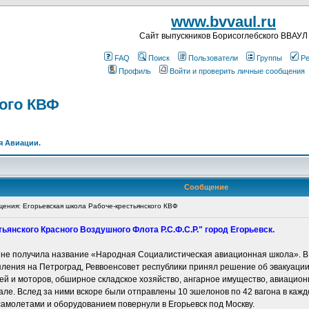
www.bvvaul.ru
Cайт выпускников Борисоглебского ВВАУЛ
FAQ
Поиск
Пользователи
Группы
Ре
Профиль
Войти и проверить личные сообщения
кого КВФ
я Авиации.
Сообщение
ния: Егорьевская школа Рабоче-крестьянского КВФ
янского Красного Воздушного Флота Р.С.Ф.С.Р." город Егорьевск.
ине получила название «Народная Социалистическая авиационная школа». В 
упления на Петроград, Реввоенсовет республики принял решение об эвакуации
ей и моторов, обширное складское хозяйство, ангарное имущество, авиацион
е. Вслед за ними вскоре были отправлены 10 эшелонов по 42 вагона в кажд
самолетами и оборудованием повернули в Егорьевск под Москву.