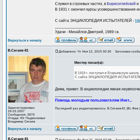
Служил в строевых частях, в
Борисоглебской
и
В 1931 г. окончил курсы усовершенствования ин
С сайта ЭНЦИКЛОПЕДИЯ ИСПЫТАТЕЛЕЙ -
htt
_________________
Удачи - Михайлов Дмитрий, 1989 г.в.
Вернуться к началу
В.Сигаев-81
Добавлено: Чт Ноя 12, 2015 00:30
Заголовок сообщ
Мистер писал(а):
В 1919 г. поступил в Егорьевскую школу
С сайта ЭНЦИКЛОПЕДИЯ ИСПЫТАТЕЛ
Дима, привет. В энциклопедии явная неувязочк
_________________
Помощь молодым пользователям Инет...
Зарегистрирован:
Последний раз редактировалось: В.Сигаев-81 (Вс Фев 2
28.03.2007
Сообщения: 3970
Откуда: Юг Подмосковья
Владимир Сигаев
Вернуться к началу
В.Сигаев-81
Добавлено: Вс Фев 21, 2016 02:36
Заголовок сооб