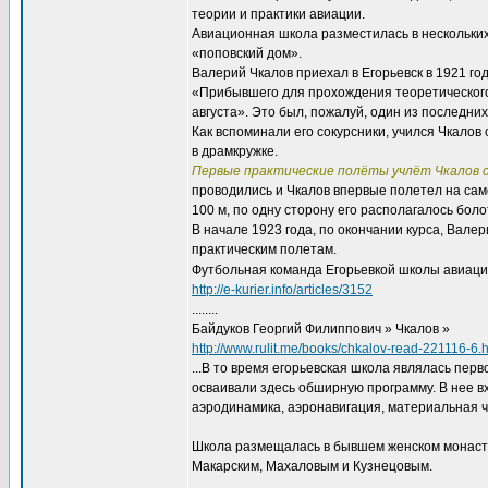
теории и практики авиации.
Авиационная школа разместилась в нескольких 
«поповский дом».
Валерий Чкалов приехал в Егорьевск в 1921 г
«Прибывшего для прохождения теоретического 
августа». Это был, пожалуй, один из последни
Как вспоминали его сокурсники, учился Чкалов 
в драмкружке.
Первые практические полёты учлёт Чкалов со
проводились и Чкалов впервые полетел на сам
100 м, по одну сторону его располагалось болот
В начале 1923 года, по окончании курса, Вал
практическим полетам.
Футбольная команда Егорьевкой школы авиации
http://e-kurier.info/articles/3152
........
Байдуков Георгий Филиппович » Чкалов »
http://www.rulit.me/books/chkalov-read-221116-6.
...В то время егорьевская школа являлась пе
осваивали здесь обширную программу. В нее в
аэродинамика, аэронавигация, материальная ч
Школа размещалась в бывшем женском монастыр
Макарским, Махаловым и Кузнецовым.