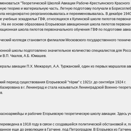
именоваться "Теоретической Школой Авиации Рабоче-Крестьянского Красного 
нную теорию и материальную часть. Летную подготовку получали в Борисоглебс
ола неоднократно реорганизовывалась и переименовывалась. В декабре 1940
е учебные эскадрильи ГВФ, относящихся к Купинской школе пилотов первона
к. На ее основе образована Егорьевская авиационная школа пилотов перво
виационная школа пилотов первоначального обучения ГВФ по подготовке авиа
нический колледж становится филиалом Московского государственного техниче
ионной школы подготовлено значительное количество специалистов для России
 В.П. Чкалов, А.Б. Юмашев.
ралы авиации П.Х. Межарауп, А.А. Туржанский, один из первых маршалов авиац
ий период существования Егорьевской "тёрки" с 1921г. до сентября 1924 г.
базирована в г. Ленинград и стала называться Ленинградской Военно-теорети
в.
красноармейцы и рабочие Егорьевскую теоретическую школу авиации. Здесь у
реведена в 1918 году в связи с создавшейся политической обстановкой и, по
ванное еще до революции в Гатчине, под Петроградом. В Егорьевск из Гат