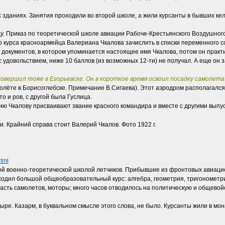
зданиях. Занятия проходили во второй школе, а жили курсанты в бывших кел
оду. Приказ по теоретической школе авиации Рабоче-Крестьянского Воздушног
курса красноармейца Валериана Чкалова зачислить в списки переменного сос
х документов, в котором упоминается настоящее имя Чкалова, потом он практ
с удовольствием, ниже 10 баллов (из возможных 12-ти) не получал. А еще он 
вершил тоже в Егорьевске. Он в короткое время освоил посадку самолета
олёте в Борисоглебске. Примечание В.Сигаева). Этот аэродром располагался
о и ров, с другой была Гуслица.
ерию Чкалову присваивают звание красного командира и вместе с другими вып
. Крайний справа стоит Валерий Чкалов. Фото 1922 г.
html
рвой военно-теоретической школой летчиков. Прибывшие из фронтовых авиаци
ходил большой общеобразовательный курс: алгебра, геометрия, тригонометри
асть самолетов, моторы; много часов отводилось на политическую и общевойс
е. Казарм, в буквальном смысле этого слова, не было. Курсанты жили в мона