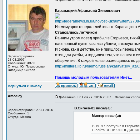
Каравацкий Афанасий Зиновьевич
http://federalnews.in.ua/novosti-ukrainy/item/27
Из мемуаров генерал-лейтенант Каравацкого А
Становлюсь летчиком
Ранним утром поезд прибыл в Егорьевск, тихий
населенный пункт казался убогим, захолустны
И снова, как в детстве, мне пришлось перешагн
отец для учебы, и гордился тем, что нашел в 
Зарегистрирован:
28.03.2007
общежитие. В каждой келье размещалось по два
Сообщения: 3970
http://militera.lib.ru/memo/russian/karavatsky_az/0
Откуда: Юг Подмосковья
Владимир Сигаев
_________________
Помощь молодым пользователям Инет...
Вернуться к началу
Amedley
Добавлено: Вс Ноя 27, 2016 23:07
Заголовок сообщ
В.Сигаев-81 писал(а):
Зарегистрирован: 27.11.2016
Сообщения: 1
Мистер писал(а):
Откуда: Москва
В 1919 г. поступил в Егорьев
С сайта ЭНЦИКЛОПЕДИЯ И