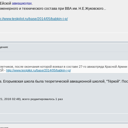
 Ейской
авиашколах
.
женерного и технического состава при ВВА им. Н.Е.Жуковского...
p://www.testpilot.ru/base/2014/05/babkin-i-p/
ения:
 летчиков, после окончания которой воевал в составе 27-го авиаотряда Красной Армии
ЕЙ -
http://www.testpilot.ru/base/2014/05/babkin-i-p/
а. Егорьевская школа была теоретической авиационной школой, "Тёркой". По
1, 2016 02:48), всего редактировалось 1 раз
щения: