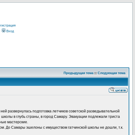
гистрация
Вход
Предыдущая тема
::
Следующая тема
ней развернулась подготовка летчиков советской разведывательной
 школы в глубь страны, в город Самару. Эвакуации подлежали триста
ные мастерские.
ом. До Самары эшелоны с имуществом гатчинской школы не дошли, т.к.