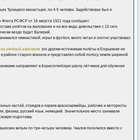
ьях Троицкого монастыря, по 4-5 человек. Задействован был и
о Флота РСФСР от 18 августа 1921 года сообщает:
тава учлётов на жалование и на все виды довольствия с 15 сего
ически везде будет Валерий.
занимался гимнастикой, играл в футбол, много читал и охотно участвовал
 на учебный аэродром.
(по другим источникам полёты в Егорьевске не
 в районе старого вокзала и представлял собой полосу земли шириной
ускниками направляют в Борисоглебскую школу лётчиков для обучения
онных частей, отрядов и парков красноармейцы, рабочие и мотористы
я, физика, русский язык, немецкий. Значительное место занимали
ковую подготовку.
шеских кельях по три-четыре человека. Чкалов поселился вместе с