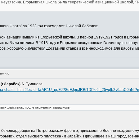
 неувязочка. Егорьевская школа была теоретической авиационной школой, "Тё
ушного Флота" за 1923 год красморлет Николай Лебедев:
сной авиации вышли из Егорьевской школы. В период 1919-1921 годов в Егорь
ны были летчики. В 1918 году в Егорьевск эвакуировали Гатчинскую военну
ов, хорошую библиотеку. Доставили станки и все необходимое для работы мас
ения:
(г.Зарайск)
А. Туманова
-oto-sna-chast-ii.html?fbclid=IwAR1U_ppEJP8dEJppJRBiTDPki6l_25yqIb2v6aaC0h
оевых действиях после окончания авиашколы.
 и белогвардейцев на Петроградском фронте, приказом по Военно-воздушном
Егорьевск, отдел высшего пилотажа - в Зарайск. Прибывшее в наш город вое