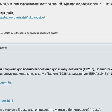
ыло, у многих курсантов не хватало знаний, курс проходили ускоренно — мене
едж
(сайт)
atelnoy-organizatsii/rukovodstvo/
2, 2019 17:44), всего редактировалось 9 раз(а)
ения:
 Егорьевскую военно-теоретическую школу летчиков (1921 г.)
, Военно-те
ционную национальную школу в Париже (1936 г.), адъюнктуру ВВИА (1948 г.). 
user=470
index.html
то учился в Егорьевске, он пишет, что учился в Ленинградской "тёрке".