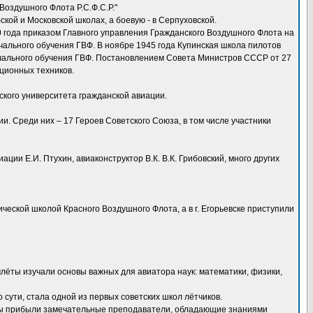
Воздушного Флота Р.С.Ф.С.Р."
кой и Московской школах, а боевую - в Серпуховской.
 года приказом Главного управления Гражданского Воздушного Флота на
чального обучения ГВФ. В ноябре 1945 года Купинская школа пилотов
начального обучения ГВФ. Постановлением Совета Министров СССР от 27
ционных техников.
ского университета гражданской авиации.
. Среди них – 17 Героев Советского Союза, в том числе участники
ии Е.И. Птухин, авиаконструктор В.К. В.К. Грибовский, много других
ческой школой Красного Воздушного Флота, а в г. Егорьевске приступили
члёты изучали основы важных для авиатора наук: математики, физики,
 сути, стала одной из первых советских школ лётчиков.
чины прибыли замечательные преподаватели, обладающие знаниями